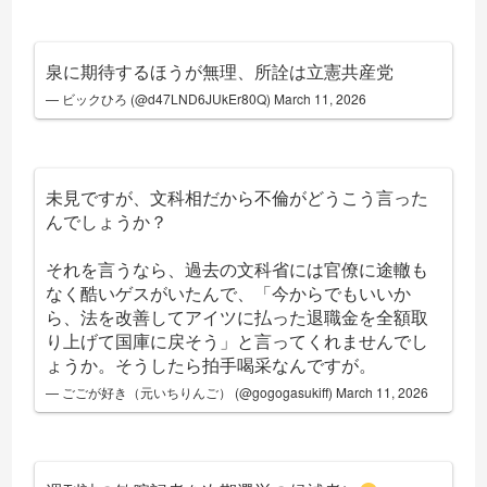
泉に期待するほうが無理、所詮は立憲共産党
— ビックひろ (@d47LND6JUkEr80Q)
March 11, 2026
未見ですが、文科相だから不倫がどうこう言った
んでしょうか？
それを言うなら、過去の文科省には官僚に途轍も
なく酷いゲスがいたんで、「今からでもいいか
ら、法を改善してアイツに払った退職金を全額取
り上げて国庫に戻そう」と言ってくれませんでし
ょうか。そうしたら拍手喝采なんですが。
— ごごが好き（元いちりんご） (@gogogasukiff)
March 11, 2026