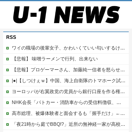
RSS
ワイの職場の後輩女子、かわいくていい匂いするけどマジでとんでもなく無能
【悲報】 味噌ラーメンで行列、出来ない
【悲報】プロゲーマーさん、加藤純一信者を怒らせてしまった結果、好き嫌い5位にwwwwwwww
|●|【しつけぇｗ】中国、海上自衛隊のトマホーク試射を批判「周辺の安全保障上の脅威を口実に再軍備を加速している」
ヨーロッパが右翼政党の党員から銀行口座を作る権利を剥奪、そのせいで皮肉すぎる展開に突入しており……
NHK会長「パトカー・消防車からの受信料徴収、猛反発が凄いので検討し直します…」他
高市総理、被爆体験者と面会するも「握手だけ」←何のために会うんだよ…
「夜21時から庭でBBQ!?」近所の無神経一家が高校生を集めて大騒ぎ！役所の環境課に勤める父親も放置・・ギャーギャー騒いでるのに何で注意しないの？