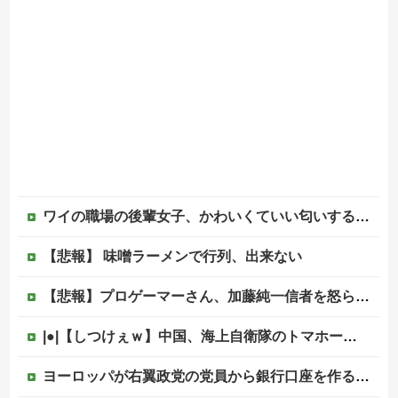
ワイの職場の後輩女子、かわいくていい匂いするけどマジでとんでもなく無能
【悲報】 味噌ラーメンで行列、出来ない
【悲報】プロゲーマーさん、加藤純一信者を怒らせてしまった結果、好き嫌い5位にwwwwwwww
|●|【しつけぇｗ】中国、海上自衛隊のトマホーク試射を批判「周辺の安全保障上の脅威を口実に再軍備を加速している」
ヨーロッパが右翼政党の党員から銀行口座を作る権利を剥奪、そのせいで皮肉すぎる展開に突入しており……