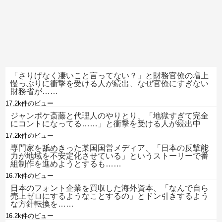
「さりげなく凄いこと言ってない？」と財務官僚の増上
慢っぷりに衝撃を受ける人が続出、なぜ官僚にすぎない
財務省が……
17.2k件のビュー
ジャンポケ斎藤と代理人のやりとり、「地獄すぎて完全
にコントになってる……」と衝撃を受ける人が続出中
17.2k件のビュー
専門家を舐めきった某国国営メディア、「日本の反撃能
力が地域を不安定化させている」というストーリーで番
組制作を進めようとするも……
16.7k件のビュー
日本のフォント企業を買収した海外資本、「なんで自ら
売上ゼロにするようなことするの」とドン引きするよう
な方針転換を……
16.2k件のビュー