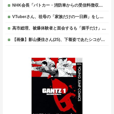
NHK会長「パトカー・消防車からの受信料徴収、猛反発が凄いので検討し直します…」他
VTuberさん、祖母の「家族だけの一日葬」をした結果ｗｗｗｗｗｗｗ
高市総理、被爆体験者と面会するも「握手だけ」←何のために会うんだよ…
【画像】影山優佳さん(25)、下着姿であたシコが止まらない
韓国人「大韓航空の熊本地震飲料水支援に対する日本人の反応をご覧ください・・・」→「」
1位
【犬笛】毎日新聞「ふるさと納税の返礼品に『戦闘機の清掃体験』」→サヨク発狂「徴兵制ガー！」…ネット「どういう論理構造を立てた結果その思考に至った...
ジャンポケ斎藤と代理人のやりとり、「地獄すぎて完全にコントになってる……」と衝撃を受ける人が続出中
中国人による密漁が止まらない