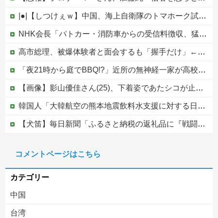
|●|【しつけぇｗ】中国、海上自衛隊のトマホーク試射を批判「周辺の安全保障上の脅威を口実に再軍備を加速している」
NHK会長「パトカー・消防車からの受信料徴収、猛反発が凄いので検討し直します…」他
高市総理、被爆体験者と面会するも「握手だけ」←何のために会うんだよ…
「夜21時から庭でBBQ!?」近所の無神経一家が高校生を集めて大騒ぎ！役所の環境課に勤める父親も放置・・ギャーギャー騒いでるのに何で注意しないの？
【画像】影山優佳さん(25)、下着姿であたシコが止まらない
韓国人「大韓航空の熊本地震飲料水支援に対する日本人の反応をご覧ください・・・」→「」
【犬笛】毎日新聞「ふるさと納税の返礼品に『戦闘機の清掃体験』」→サヨク発狂「徴兵制ガー！」…ネット「どういう論理構造を立てた結果その思考に至った...
ジャンポケ斎藤と代理人のやりとり、「地獄すぎて完全にコントになってる……」と衝撃を受ける人が続出中
コメントページはこちら
中国人による密漁が止まらない
カテゴリー
中国
台湾