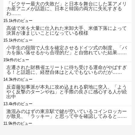
「ピクサー最大の失敗だ」と日本を舞台にした某アメリ
カ産アニメが話題に、日本と韓国の両方に失礼すぎる
わ……
15.1k件のビュー
高値で米を大量に仕入れた米卸大手、米価下落によって
決算が凄まじいことになっている模様
15.1k件のビュー
小学生の段階で人生を確定させるドイツ式の制度、「バ
カを振い落せるから合理的だ」と自惚れていた結果……
15k件のビュー
左遷された財務省エリートに待ち受ける運命がやばすぎ
る！と話題に、経歴自体はとんでもないものだが……
14.3k件のビュー
反斎藤知事派が本丸に攻め込まれる窮地に突入、「よう
やく反撃のターンやね」と手際の良さに感心する人が続
出中
13.4k件のビュー
激混みのはずの東京駅で鍵が空いているコインロッカー
が散見、「ラッキー」と思って中を確認してみると……
11.9k件のビュー