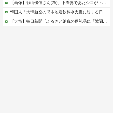
【画像】影山優佳さん(25)、下着姿であたシコが止まらない
韓国人「大韓航空の熊本地震飲料水支援に対する日本人の反応をご覧ください・・・」→「」
【犬笛】毎日新聞「ふるさと納税の返礼品に『戦闘機の清掃体験』」→サヨク発狂「徴兵制ガー！」…ネット「どういう論理構造を立てた結果その思考に至った...
ジャンポケ斎藤と代理人のやりとり、「地獄すぎて完全にコントになってる……」と衝撃を受ける人が続出中
中国人による密漁が止まらない
Powered by livedoor 相互RSS