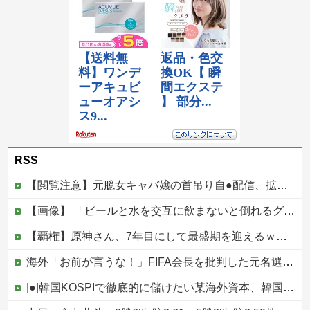
RSS
【閲覧注意】元臆女キャバ嬢の首吊り自●配信、拡散されまくって終わるｗｗｗｗｗｗｗ
【画像】 「ビールと水を交互に飲まないと倒れるグラス」発売
【覇権】原神さん、7年目にして最盛期を迎えるｗｗｗｗｗｗｗｗｗｗ
海外「お前が言うな！」FIFA会長を批判した元名選手に海外から猛反発！（海外の反応）
|●|韓国KOSPIで徹底的に儲けたい某海外資本、韓国人投資家に楽観的すぎる未来予測を提示して……