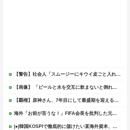
【警告】社会人「スムージーにキウイ皮ごと入れよ。これ美容にいいんだよね〜」→ 結果…
【画像】 「ビールと水を交互に飲まないと倒れるグラス」発売
【覇権】原神さん、7年目にして最盛期を迎えるｗｗｗｗｗｗｗｗｗｗ
海外「お前が言うな！」FIFA会長を批判した元名選手に海外から猛反発！（海外の反応）
|●|韓国KOSPIで徹底的に儲けたい某海外資本、韓国人投資家に楽観的すぎる未来予測を提示して……