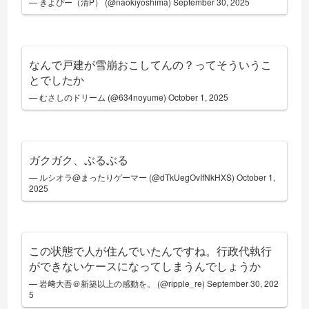
— きよぴー（清P） (@naokiyoshima)
September 30, 2025
なんで戸建が雪崩おこしてんの？ってそういうこ
とでしたか
— むさしのドリーム (@634noyume)
October 1, 2025
ガクガク、ぶるぶる
— ルシオラ@まったりゲーマー (@dTkUegOvIfNkHXS)
October 1,
2025
この状態で人が住んでいたんですね。行政代執行
ができないケースになってしまうんでしょうか
— 岩﨑大吾＠新築以上の感動を。 (@ripple_re)
September 30, 202
5