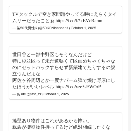
TVタックルで空き家問題やってる時にえらくタイ
ムリーだったことぉ
https://t.co/k2kEVcRamn
— 某50代男性K (@50KONIsansan1)
October 1, 2025
世田谷と一部中野区もそうなんだけど
特に杉並区って未だ道狭くて区画めちゃくちゃな
のにセットバックすらせず新築建てたりするの腹
立つんだよな
阿佐ヶ谷周辺とか一度ナパーム弾で焼け野原にし
たほうがいいレベル
https://t.co/xze5sEWOrP
— あ atc (@atc_zz)
October 1, 2025
擁壁あり物件はこれがあるから怖い。
親族が擁壁物件持ってるけど絶対相続したくな