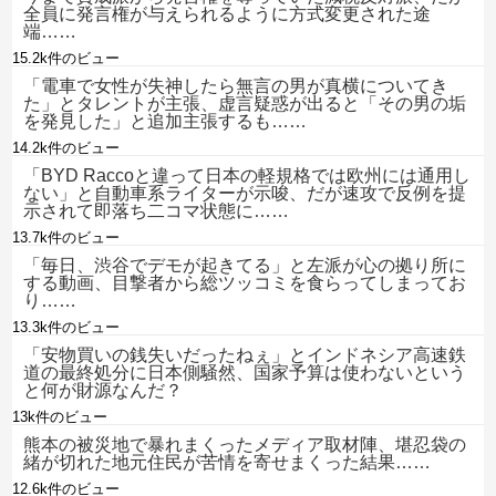
全員に発言権が与えられるように方式変更された途
端……
15.2k件のビュー
「電車で女性が失神したら無言の男が真横についてき
た」とタレントが主張、虚言疑惑が出ると「その男の垢
を発見した」と追加主張するも……
14.2k件のビュー
「BYD Raccoと違って日本の軽規格では欧州には通用し
ない」と自動車系ライターが示唆、だが速攻で反例を提
示されて即落ち二コマ状態に……
13.7k件のビュー
「毎日、渋谷でデモが起きてる」と左派が心の拠り所に
する動画、目撃者から総ツッコミを食らってしまってお
り……
13.3k件のビュー
「安物買いの銭失いだったねぇ」とインドネシア高速鉄
道の最終処分に日本側騒然、国家予算は使わないという
と何が財源なんだ？
13k件のビュー
熊本の被災地で暴れまくったメディア取材陣、堪忍袋の
緒が切れた地元住民が苦情を寄せまくった結果……
12.6k件のビュー