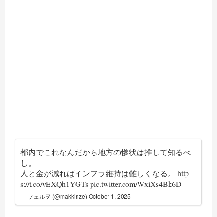
都内でこれなんだから地方の惨状は推して知るべ
し。
人と金が減ればインフラ維持は難しくなる。
http
s://t.co/vEXQh1YGTs
pic.twitter.com/WxiXs4Bk6D
— フェルヲ (@makkinze)
October 1, 2025