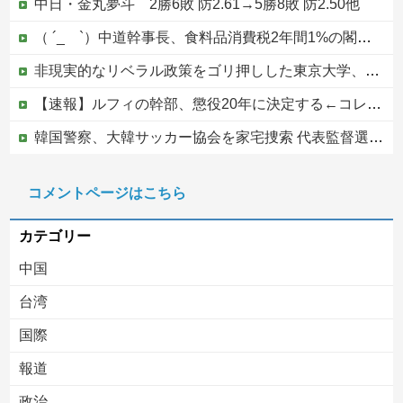
中日・金丸夢斗 2勝6敗 防2.61→5勝8敗 防2.50他
（ ´_ゝ`）中道幹事長、食料品消費税2年間1%の閣議決定を批判 → 記者「中道改革連合は食料品消費税ゼロを公約に掲げていたが？」→ 階猛氏「
非現実的なリベラル政策をゴリ押しした東京大学、貯金から無駄金を垂れ流しまくった結果……
【速報】ルフィの幹部、懲役20年に決定する←コレは妥当か？？？？？？？
韓国警察、大韓サッカー協会を家宅捜索 代表監督選考巡り
（ ´_ゝ`）中道・立憲・公明、国会内で「熊本地震対策本部会議」各省庁からヒアリング・現地から意見聴取「パーティション、人手、宿泊施設の不足や、...
コメントページはこちら
【移民政策反対】イオンの売り場で唐揚げを食う中国人の子供
カテゴリー
中国
台湾
国際
報道
Powered by livedoor 相互RSS
政治