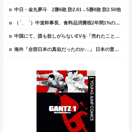
中日・金丸夢斗 2勝6敗 防2.61→5勝8敗 防2.50他
（ ´_ゝ`）中道幹事長、食料品消費税2年間1%の閣議決定を批判 → 記者「中道改革連合は食料品消費税ゼロを公約に掲げていたが？」→ 階猛氏「
中国にて、誰も欲しがらないEVを「売れたこと」にして補助金を騙し取る事案が横行。販売実績水増し
海外「全部日本の真似だったのか…」 日本の普通のテレビ番組が最新SNSの数十年先を行っていたと話題に
非現実的なリベラル政策をゴリ押しした東京大学、貯金から無駄金を垂れ流しまくった結果……
1位
韓国警察、大韓サッカー協会を家宅捜索 代表監督選考巡り
（ ´_ゝ`）中道・立憲・公明、国会内で「熊本地震対策本部会議」各省庁からヒアリング・現地から意見聴取「パーティション、人手、宿泊施設の不足や、...
【移民政策反対】イオンの売り場で唐揚げを食う中国人の子供