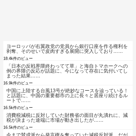
ヨーロッパが右翼政党の党員から銀行口座を作る権利を
剥奪、そのせいで皮肉すぎる展開に突入しており……
18.4k件のビュー
「日本の反戦界隈終わってて草」と海自トマホークへの
例の界隈の反応が話題に、今になって存在に気付いてし
まった結果……
16.9k件のビュー
中国に上陸する台風13号が絶妙なコースを辿っている！
と話題に、中国の重要都市の上に長々と居座り続けるル
ートで……
16.5k件のビュー
消費税減税に反対していた財務省の面目が丸潰れに、減
税が決まった途端に市場が動き出したが……
16.5k件のビュー
今まで賛成派から発言権を奪っていた減税反対派、だが