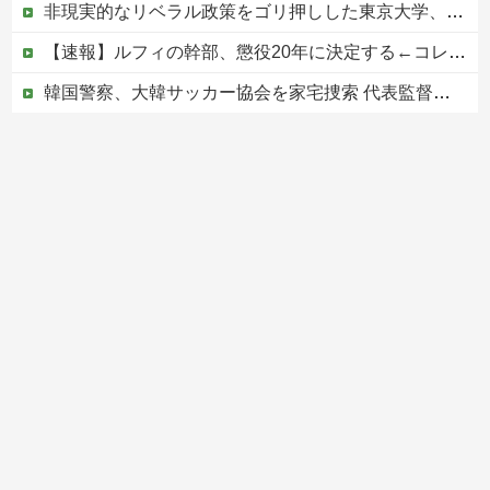
非現実的なリベラル政策をゴリ押しした東京大学、貯金から無駄金を垂れ流しまくった結果……
【速報】ルフィの幹部、懲役20年に決定する←コレは妥当か？？？？？？？
韓国警察、大韓サッカー協会を家宅捜索 代表監督選考巡り
（ ´_ゝ`）中道・立憲・公明、国会内で「熊本地震対策本部会議」各省庁からヒアリング・現地から意見聴取「パーティション、人手、宿泊施設の不足や、...
【移民政策反対】イオンの売り場で唐揚げを食う中国人の子供
Powered by livedoor 相互RSS