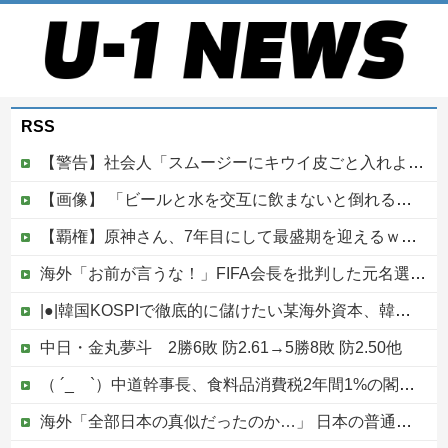
RSS
【警告】社会人「スムージーにキウイ皮ごと入れよ。これ美容にいいんだよね〜」→ 結果…
【画像】 「ビールと水を交互に飲まないと倒れるグラス」発売
【覇権】原神さん、7年目にして最盛期を迎えるｗｗｗｗｗｗｗｗｗｗ
海外「お前が言うな！」FIFA会長を批判した元名選手に海外から猛反発！（海外の反応）
|●|韓国KOSPIで徹底的に儲けたい某海外資本、韓国人投資家に楽観的すぎる未来予測を提示して……
中日・金丸夢斗 2勝6敗 防2.61→5勝8敗 防2.50他
（ ´_ゝ`）中道幹事長、食料品消費税2年間1%の閣議決定を批判 → 記者「中道改革連合は食料品消費税ゼロを公約に掲げていたが？」→ 階猛氏「
海外「全部日本の真似だったのか…」 日本の普通のテレビ番組が最新SNSの数十年先を行っていたと話題に