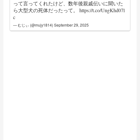
って言ってくれたけど、数年後親戚伝いに聞いた
ら大型犬の死体だったって。
https://t.co/UngKhd07l
c
— むじぃ (@mujy1814)
September 29, 2025