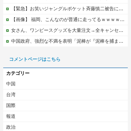
【緊急】お笑いジャングルポケット斉藤慎二被告に懲役7年の求刑←これ…
【画像】 福岡、こんなのが普通に走ってるｗｗｗｗｗｗｗｗｗｗｗｗｗｗｗｗｗｗｗｗｗｗｗｗｗｗｗｗｗｗｗｗｗｗｗｗｗｗｗｗ
女さん、ワンピースグッズを大量注文→全キャンセルで逮捕ｗｗｗ
中国政府、強烈な不満を表明「泥棒が『泥棒を捕まえろ』と叫ぶようなやり口で中国を貶めている」と強く非難！
【動画】お姉さん、クジラという規格外の生き物にビビりまくる 【Pickup05164712】
コメントページはこちら
【移民政策反対】イオンの売り場で唐揚げを食う中国人の子供
カテゴリー
中国
台湾
国際
報道
Powered by livedoor 相互RSS
政治