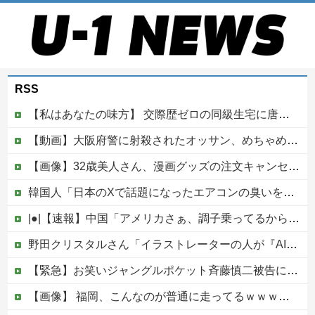
RSS
【私はあなたの味方】 交際歴ゼロの同級生宅に唐揚げや文庫本を20回以上届けた24歳女を逮捕
【動画】大阪府警に射殺されたオッサン、めちゃめちゃ苦しそうに死ぬ
【画像】32歳美人さん、漫画グッズの注文キャンセルを43億円分繰り返しまくり逮捕
韓国人「日本のXで話題になったエアコンの臭いを消す方法をご覧ください」→「これマジ？」
|●|【速報】中国「アメリカさぁ、調子乗ってるからお前らが頼ってる軍用中国ドローン輸出禁止するわw」
野田クリスタルさん「イラストレーターの人が『AIに仕事を奪われる』って言ってるけど、あなた達は"仕事を奪う側"じゃない？」他
【緊急】お笑いジャングルポケット斉藤慎二被告に懲役7年の求刑←これ…
【画像】 福岡、こんなのが普通に走ってるｗｗｗｗｗｗｗｗｗｗｗｗｗｗｗｗｗｗｗｗｗｗｗｗｗｗｗｗｗｗｗｗｗｗｗｗｗｗｗｗ