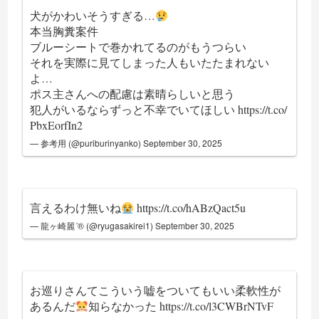
犬がかわいそうすぎる…
本当胸糞案件
ブルーシートで巻かれてるのがもうつらい
それを実際に見てしまった人もいたたまれない
よ…
ポス主さんへの配慮は素晴らしいと思う
犯人がいるならずっと不幸でいてほしい
https://t.co/
PbxEorfIn2
— 参考用 (@puriburinyanko)
September 30, 2025
言えるわけ無いね
https://t.co/hABzQact5u
— 龍ヶ崎麗®️ (@ryugasakirei1)
September 30, 2025
お巡りさんてこういう嘘をついてもいい柔軟性が
あるんだ
知らなかった
https://t.co/l3CWBrNTvF