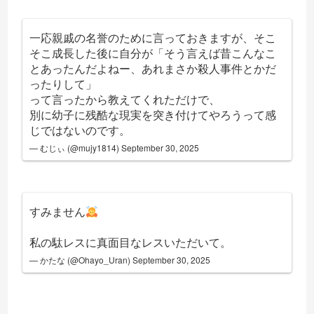
一応親戚の名誉のために言っておきますが、そこ
そこ成長した後に自分が「そう言えば昔こんなこ
とあったんだよねー、あれまさか殺人事件とかだ
ったりして」
って言ったから教えてくれただけで、
別に幼子に残酷な現実を突き付けてやろうって感
じではないのです。
— むじぃ (@mujy1814)
September 30, 2025
すみません
私の駄レスに真面目なレスいただいて。
— かたな (@Ohayo_Uran)
September 30, 2025