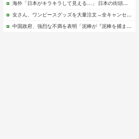
海外「日本がキラキラして見える…」 日本の街頭インタビューに登場した女子高生4人組がエモすぎると話題に
女さん、ワンピースグッズを大量注文→全キャンセルで逮捕ｗｗｗ
中国政府、強烈な不満を表明「泥棒が『泥棒を捕まえろ』と叫ぶようなやり口で中国を貶めている」と強く非難！
【動画】お姉さん、クジラという規格外の生き物にビビりまくる 【Pickup05164712】
【移民政策反対】イオンの売り場で唐揚げを食う中国人の子供
Powered by livedoor 相互RSS