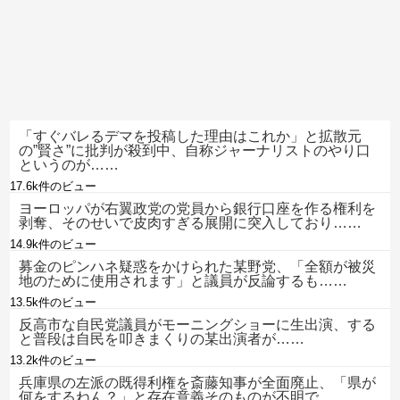
「すぐバレるデマを投稿した理由はこれか」と拡散元
の”賢さ”に批判が殺到中、自称ジャーナリストのやり口
というのが……
17.6k件のビュー
ヨーロッパが右翼政党の党員から銀行口座を作る権利を
剥奪、そのせいで皮肉すぎる展開に突入しており……
14.9k件のビュー
募金のピンハネ疑惑をかけられた某野党、「全額が被災
地のために使用されます」と議員が反論するも……
13.5k件のビュー
反高市な自民党議員がモーニングショーに生出演、する
と普段は自民を叩きまくりの某出演者が……
13.2k件のビュー
兵庫県の左派の既得利権を斎藤知事が全面廃止、「県が
何をするねん？」と存在意義そのものが不明で……