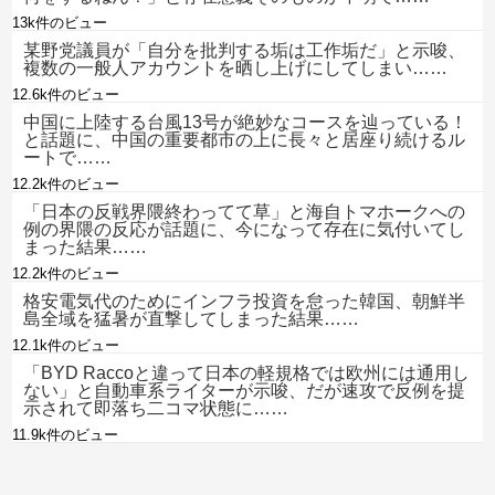
13k件のビュー
某野党議員が「自分を批判する垢は工作垢だ」と示唆、
複数の一般人アカウントを晒し上げにしてしまい……
12.6k件のビュー
中国に上陸する台風13号が絶妙なコースを辿っている！
と話題に、中国の重要都市の上に長々と居座り続けるル
ートで……
12.2k件のビュー
「日本の反戦界隈終わってて草」と海自トマホークへの
例の界隈の反応が話題に、今になって存在に気付いてし
まった結果……
12.2k件のビュー
格安電気代のためにインフラ投資を怠った韓国、朝鮮半
島全域を猛暑が直撃してしまった結果……
12.1k件のビュー
「BYD Raccoと違って日本の軽規格では欧州には通用し
ない」と自動車系ライターが示唆、だが速攻で反例を提
示されて即落ち二コマ状態に……
11.9k件のビュー