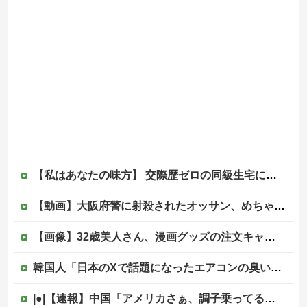
【私はあなたの味方】 交際歴ゼロの同級生宅に唐揚げや文庫本を20回以上届けた24歳女を逮捕
【動画】大阪府警に射殺されたオッサン、めちゃめちゃ苦しそうに死ぬ
【画像】32歳美人さん、漫画グッズの注文キャンセルを43億円分繰り返しまくり逮捕
韓国人「日本のXで話題になったエアコンの臭いを消す方法をご覧ください」→「これマジ？」
|●|【速報】中国「アメリカさぁ、調子乗ってるからお前らが頼ってる軍用中国ドローン輸出禁止するわw」