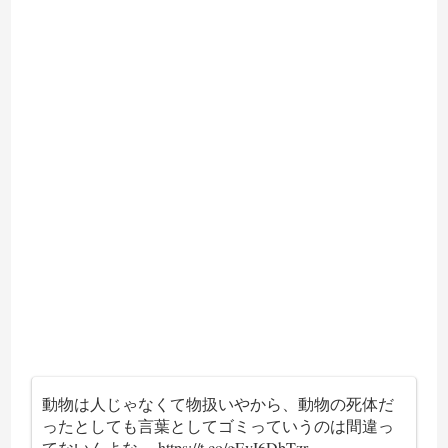
動物は人じゃなくて物扱いやから、動物の死体だ
ったとしても言葉としてゴミっていうのは間違っ
てないんよな。
https://t.co/gEvI6DbTzr