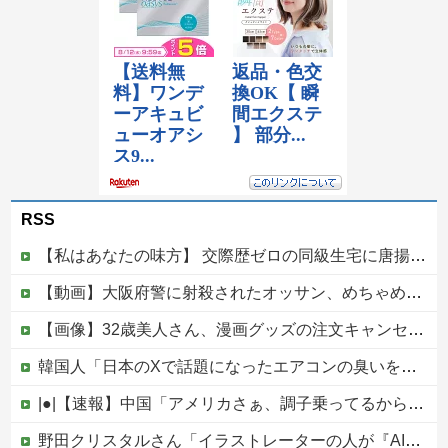
RSS
【私はあなたの味方】 交際歴ゼロの同級生宅に唐揚げや文庫本を20回以上届けた24歳女を逮捕
【動画】大阪府警に射殺されたオッサン、めちゃめちゃ苦しそうに死ぬ
【画像】32歳美人さん、漫画グッズの注文キャンセルを43億円分繰り返しまくり逮捕
韓国人「日本のXで話題になったエアコンの臭いを消す方法をご覧ください」→「これマジ？」
|●|【速報】中国「アメリカさぁ、調子乗ってるからお前らが頼ってる軍用中国ドローン輸出禁止するわw」
野田クリスタルさん「イラストレーターの人が『AIに仕事を奪われる』って言ってるけど、あなた達は"仕事を奪う側"じゃない？」他