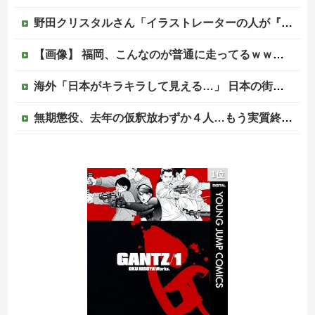
野田クリスタルさん「イラストレーターの人が『AIに仕事を奪われる』って言ってるけど、あなた達は"仕事を奪う側"じゃない？」他
【画像】 福岡、こんなのが普通に走ってるｗｗｗｗｗｗｗｗｗｗｗｗｗｗｗｗｗｗｗｗｗｗｗｗｗｗｗｗｗｗｗｗｗｗｗｗｗｗｗｗ
海外「日本がキラキラして見える…」 日本の街頭インタビューに登場した女子高生4人組がエモすぎると話題に
無期懲役、去年の仮釈放わずか４人…もう実質終身刑だった
女さん、ワンピースグッズを大量注文→全キャンセルで逮捕ｗｗｗ
1位
中国政府、強烈な不満を表明「泥棒が『泥棒を捕まえろ』と叫ぶようなやり口で中国を貶めている」と強く非難！
【動画】お姉さん、クジラという規格外の生き物にビビりまくる 【Pickup05164712】
【移民政策反対】イオンの売り場で唐揚げを食う中国人の子供