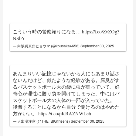
こういう時の警察頼りになる…
https://t.co/ZvZOg3
NSbY
— 向坂兵真@ヒョウマ (@kousaka4656)
September 30, 2025
あんまりいい記憶じゃないから人にもあまり話さ
ないんだけど、似たような経験がある。腐臭がす
るバスケットボール大の袋に虫が集っていて、好
奇心が理性に勝り袋を開けてしまった。中にはバ
スケットボール大の人体の一部が入っていた。
後悔することになるから自分で開けるのはやめた
方がいい。
https://t.co/pKRAZNWLeh
— 人出没注意 (@THE_BIGfifteens)
September 30, 2025