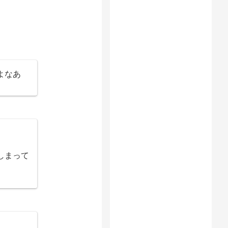
よなあ
。
しまって