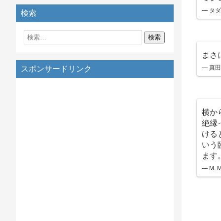
— タダ 
検索
まさ
— 真田四
スポンサードリンク
横か
絶縁
ける
いう
ます
— M. 