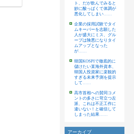
ト、だが飲んでみると
妙に酸っぱくて体調が
悪化してしまい……
企業の採用試験でタイ
ムキーパーを志願した
人が盛大にミス、グル
ープは険悪になりタイ
ムアップとなった
が……
韓国KOSPIで徹底的に
儲けたい某海外資本、
韓国人投資家に楽観的
すぎる未来予測を提示
して……
高市首相への賛同コメ
ントの多さに苛立つ左
派、これは不正工作に
違いない！と確信して
しまった結果……
アーカイブ