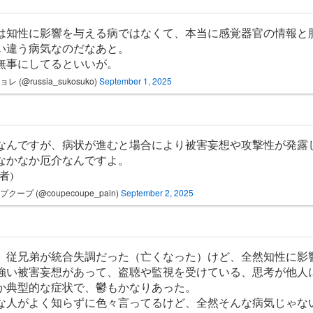
は知性に影響を与える病ではなくて、本当に感覚器官の情報と
い違う病気なのだなあと。
無事にしてるといいが。
レ (@russia_sukosuko)
September 1, 2025
なんですが、病状が進むと場合により被害妄想や攻撃性が発露
なかなか厄介なんですよ。
者)
プクープ (@coupecoupe_pain)
September 2, 2025
、従兄弟が統合失調だった（亡くなった）けど、全然知性に影
強い被害妄想があって、盗聴や監視を受けている、思考が他人
か典型的な症状で、鬱もかなりあった。
な人がよく知らずに色々言ってるけど、全然そんな病気じゃな