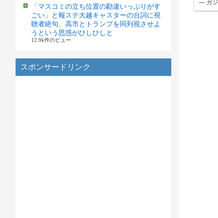
— ガジョ
「マスコミの立ち位置の勘違いっぷりがす
ごい」と報ステ大越キャスターの台詞に視
聴者絶句、高市とトランプを同列視させよ
うという思惑がひしひしと
12.9k件のビュー
スポンサードリンク