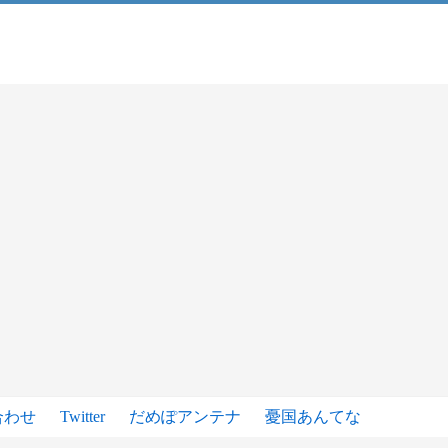
合わせ
Twitter
だめぽアンテナ
憂国あんてな