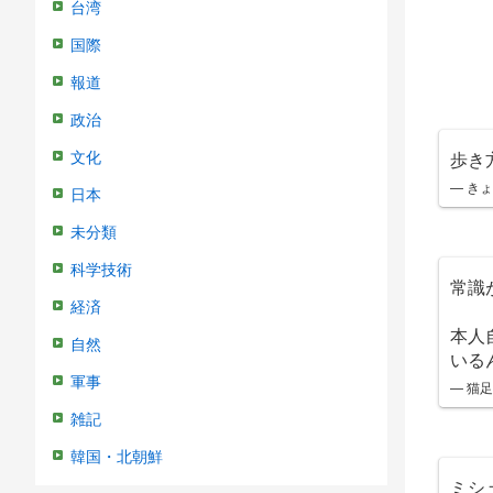
台湾
国際
報道
政治
歩き
文化
— きょ
日本
未分類
科学技術
常識
経済
本人
自然
いる
軍事
— 猫足 
雑記
韓国・北朝鮮
ミシ