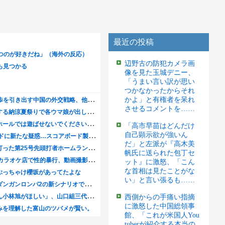
最近の投稿
辺野古の防犯カメラ画
像を見た玉城デニー、
「うまい言い訳が思い
つかなかったからそれ
かよ」と有権者を呆れ
させるコメントを……
「高市早苗はどんだけ
自己顕示欲が強いん
だ」と左派が『高木美
帆氏に送られた包丁セ
ット』に激怒、「こん
な首相は見たことがな
い」と言い張るも……
西側からの手痛い指摘
に激怒した中国総領事
館、「これが米国人You
tuberが紹介する本当の