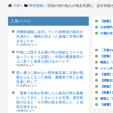
TOP
>
科学技術
>
旧知の仲の知人が統合失調に、話す内容
人気ページ
消費税減税に反対していた財務省の面目が
丸潰れに、減税が決まった途端に市場が動
き出したが……
17.1k件のビュー
中国に上陸する台風13号が絶妙なコースを
辿っている！と話題に、中国の重要都市の
上に長々と居座り続けるルートで……
16k件のビュー
思い通りに動かない熊本被災者に左派が我
慢ならなくなった模様、避難所で苦しむ被
災者に対して……
15.3k件のビュー
「電車で女性が失神したら無言の男が真横
についてきた」とタレントが主張、虚言疑
惑が出ると「その男の垢を発見した」と追
加主張するも……
15k件のビュー