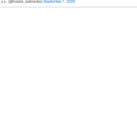
レ (@russia_sukosuko)
September 1, 2025