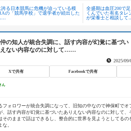
に誇る日本競馬に危機が迫っている模
全盛期は血圧200で
JRAの「競馬学校」で退学者が続出した
くんでいた有名タレン
……
が栄養士と相談して
仲の知人が統合失調に、話す内容が幻覚に基づい
えない内容なのに対して……
2025/09/
Xで共有
Facebookで共有
さん
るフォロワーが統合失調になって、旧知の中なので神保町でオ
が、話す内容が幻覚に基づいたありえない内容なのに対して、
はそのままで話はできるし、整合的に世界を見ようとしてるの
よな。