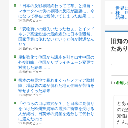
「日本の反戦界隈終わってて草」と海自ト
世界
マホークへの例の界隈の反応が話題に、今
«
様、
になって存在に気付いてしまった結果……
結果
14.3k件のビュー
「安物買いの銭失いだったねぇ」とインド
ネシア高速鉄道の最終処分に日本側騒然、
国家予算は使わないというと何が財源なん
旧知の
だ？
たあり
14.1k件のビュー
規制強化で他国から譲歩を引き出す中国の
外交戦略、他国がサプライチェーン変更で
対抗した結果……
13.6k件のビュー
熊本の被災地で暴れまくったメディア取材
1：
名無し
陣、堪忍袋の緒が切れた地元住民が苦情を
寄せまくった結果……
13.5k件のビュー
とあ
「やつらの目は節穴か？」と日米に見切り
のだ
をつけた欧州投資家の選択に衝撃を受ける
人が続出、日英米の資産を処分して代わり
知性
に選んだのは……
たん
13.1k件のビュー