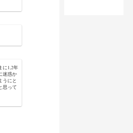
に1,2年
に迷惑か
ようにと
と思って