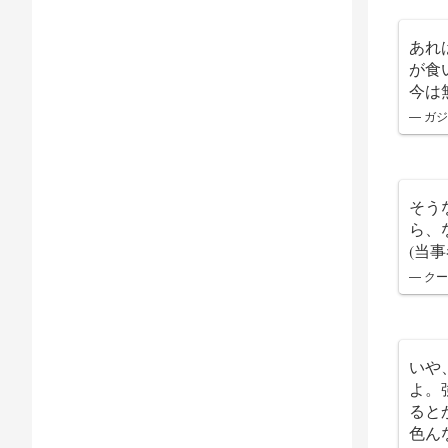
あれ
が食
今は
— ガジョ
そう
ら、
(当事
— クー
いや
よ。
ると
色ん