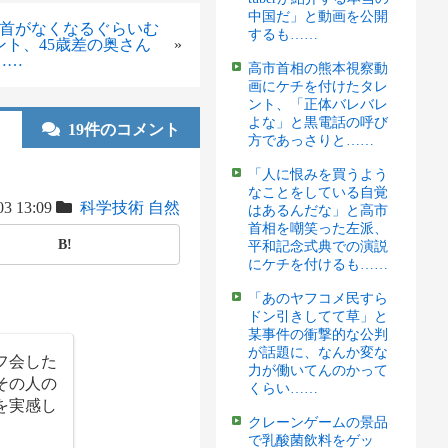
中国だ」と動画を公開
足首がなくなるぐらいむ
するも……
ト、45歳差の奥さん
»
……
高市首相の熊本視察動
画にケチを付けたタレ
ント、「正体バレバレ
よな」と黒電話の呼び
19件のコメント
方であっさりと……
「人に恨みを買うよう
なことをしている自覚
03 13:09
科学技術
自然
はあるんだな」と高市
首相を嘲笑った左派、
B!
平和記念式典での演説
にケチを付けるも……
「あのヤフコメ民すら
ドン引きしてて草」と
某事件の衝撃的な公判
が話題に、なんか変な
フ会した
力が働いてんのかって
その人の
くらい……
を実感し
クレーンゲームの景品
で乳酸菌飲料をゲッ