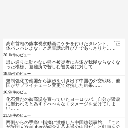
高市首相の熊本視察動画にケチを付けたタレント、「正
体バレバレよな」と黒電話の呼び方であっさりと……
20.1k件のビュー
思い通りに動かない熊本被災者に左派が我慢ならなくな
った模様、避難所で苦しむ被災者に対して……
18.9k件のビュー
規制強化で他国から譲歩を引き出す中国の外交戦略、他
国がサプライチェーン変更で対抗した結果……
16.9k件のビュー
化石賞だの御高説を宣っていたヨーロッパ、自分が猛暑
に襲われると為すすべべもなくダメージを受けてしま
い……
13.5k件のビュー
西側からの手痛い指摘に激怒した中国総領事館、「これ
が米国人Youtuberが紹介する本当の中国だ」と動画を公