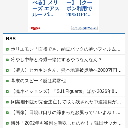
RSS
ホリエモン「面接でさ、納豆パックの薄いフィルムって何のために入っていの？って聞くわけ」
冷やし中華と冷麺一緒にするやつなんなん？
【聖人】ヒカキンさん、熊本地震被災地へ2000万円の寄付！
幕末のスピード感は異常他
【魂ネイションズ】「S.H.Figuarts」ほか 2026年8月発売商品【スケジュール公開】
|●|某週刊誌が完全逃亡して取り残された中道議員が絶体絶命の窮地、「今度は宏池会に矛先を向けたか……」と節操の無さに呆れる人が続出
【画像】日焼け口リの締まったお尻っていいよね！ｗｗｗｗｗ
海外「2002年も審判を買収したのか！」韓国サッカー協会による国際試合の審判買収が発覚し大騒ぎ！【海外の反応】