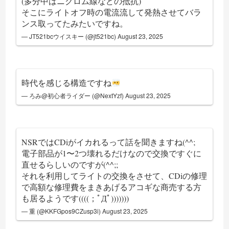
(多分中はニクロム線などの抵抗)
そこにライトオフ時の電流流して発熱させてバラ
ンス取ってたみたいですね。
— JT521bcウイスキー (@jt521bc)
August 23, 2025
時代を感じる構造ですね
— ろみ@初心者ライダー (@NextYzf)
August 23, 2025
NSRではCDiがイカれるって話を聞きますね(^^;
電子部品が1〜2つ壊れるだけなので交換ですぐに
直せるらしいのですが(^^;;
それを利用してライトの交換をさせて、CDiの修理
で高額な修理費をまきあげるアコギな商売する方
も居るようです((((；ﾟДﾟ)))))))
— 重 (@KKFGpos9CZusp3i)
August 23, 2025