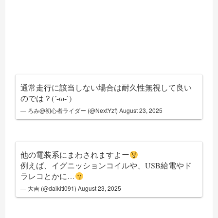
通常走行に該当しない場合は耐久性無視して良い
のでは？(´-ω-`)
— ろみ@初心者ライダー (@NextYzf)
August 23, 2025
他の電装系にまわされますよー
例えば、イグニッションコイルや、USB給電やド
ラレコとかに…
— 大吉 (@daikiti091)
August 23, 2025