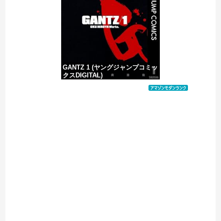
【ヤバい】100件以上の窃盗をしたトルコ国籍の男3人を逮捕 #移民 #外国人
GANTZ 1 (ヤングジャンプコミッ
クスDIGITAL)
価格：¥100
Powered by livedoor 相互RSS