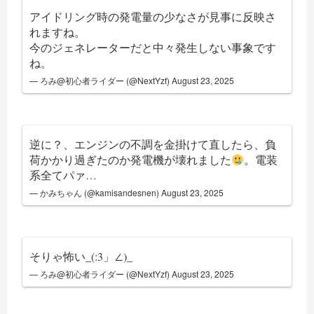
アイドリング時の発電量の少なさが見事に反映さ
れますね。
今のジェネレーターだと中々発生しない事象です
ね。
— ろみ@初心者ライダー (@NextYzf)
August 23, 2025
逆に？、エンジンの不調を金掛けて直したら、負
荷かかり過ぎたのか発電機が壊れました
。電装
系全てパァ…
— かみちゃん (@kamisandesnen)
August 23, 2025
そりゃ怖い_(:3」∠)_
— ろみ@初心者ライダー (@NextYzf)
August 23, 2025