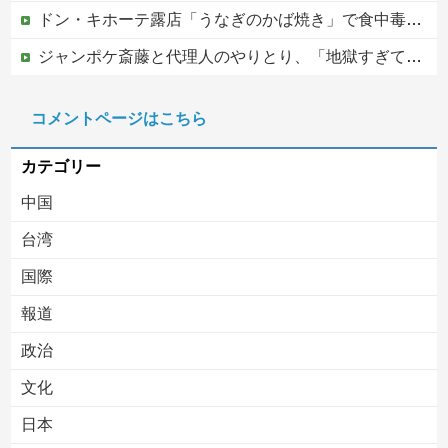
ドン・キホーテ露店「うなぎのかば焼き」で食中毒 男女14人が発熱や腹痛など訴え…サルモネラ属の菌検出
ジャンポケ斎藤と代理人のやりとり、「地獄すぎて完全にコントになってる……」と衝撃を受ける人が続出中
ショートスリーパー堀大輔、高須幹弥にブチギレ
コメントページはこちら
【ヤバい】100件以上の窃盗をしたトルコ国籍の男3人を逮捕 #移民 #外国人
カテゴリー
中国
台湾
国際
報道
Powered by livedoor 相互RSS
政治
文化
日本