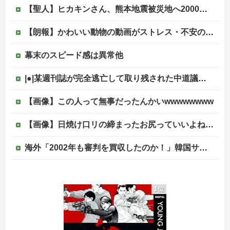
【聖人】ヒカキンさん、熊本地震被災地へ2000万円の寄付！
【朗報】かわいい動物の動画がストレス・不安の軽減になる可能性。英大学の研究で実証
幕末のスピード感は異常他
|●|某週刊誌が完全逃亡して取り残された中道議員が絶体絶命の窮地、「今度は宏池会に矛先を向けたか……」と節操の無さに呆れる人が続出
【画像】この人って無事だったんかいwwwwwwww
【画像】日焼け口リの締まったお尻っていいよね！ｗｗｗｗｗ
海外「2002年も審判を買収したのか！」韓国サッカー協会による国際試合の審判買収が発覚し大騒ぎ！【海外の反応】
ドン・キホーテ露店「うなぎのかば焼き」で食中毒 男女14人が発熱や腹痛など訴え…サルモネラ属の菌検出
1位
ジャンポケ斎藤と代理人のやりとり、「地獄すぎて完全にコントになってる……」と衝撃を受ける人が続出中
ショートスリーパー堀大輔、高須幹弥にブチギレ