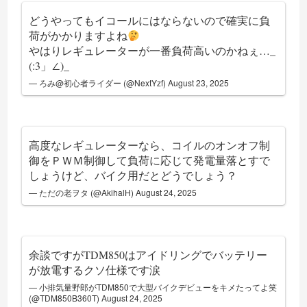
どうやってもイコールにはならないので確実に負
荷がかかりますよね
やはりレギュレーターが一番負荷高いのかねぇ…_
(:3」∠)_
— ろみ@初心者ライダー (@NextYzf)
August 23, 2025
高度なレギュレーターなら、コイルのオンオフ制
御をＰＷＭ制御して負荷に応じて発電量落とすで
しょうけど、バイク用だとどうでしょう？
— ただの老ヲタ (@AkihalH)
August 24, 2025
余談ですがTDM850はアイドリングでバッテリー
が放電するクソ仕様です涙
— 小排気量野郎がTDM850で大型バイクデビューをキメたってよ笑
(@TDM850B360T)
August 24, 2025