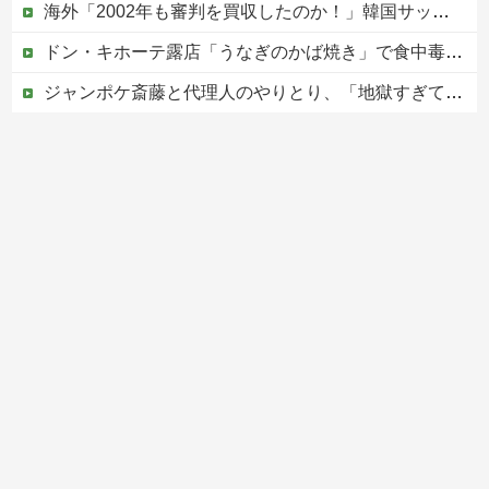
海外「2002年も審判を買収したのか！」韓国サッカー協会による国際試合の審判買収が発覚し大騒ぎ！【海外の反応】
ドン・キホーテ露店「うなぎのかば焼き」で食中毒 男女14人が発熱や腹痛など訴え…サルモネラ属の菌検出
ジャンポケ斎藤と代理人のやりとり、「地獄すぎて完全にコントになってる……」と衝撃を受ける人が続出中
ショートスリーパー堀大輔、高須幹弥にブチギレ
【ヤバい】100件以上の窃盗をしたトルコ国籍の男3人を逮捕 #移民 #外国人
Powered by livedoor 相互RSS