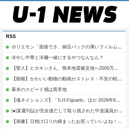
RSS
ホリエモン「面接でさ、納豆パックの薄いフィルムって何のために入っていの？って聞くわけ」
冷やし中華と冷麺一緒にするやつなんなん？
【聖人】ヒカキンさん、熊本地震被災地へ2000万円の寄付！
【朗報】かわいい動物の動画がストレス・不安の軽減になる可能性。英大学の研究で実証
幕末のスピード感は異常他
【魂ネイションズ】「S.H.Figuarts」ほか 2026年8月発売商品【スケジュール公開】
|●|某週刊誌が完全逃亡して取り残された中道議員が絶体絶命の窮地、「今度は宏池会に矛先を向けたか……」と節操の無さに呆れる人が続出
【画像】日焼け口リの締まったお尻っていいよね！ｗｗｗｗｗ