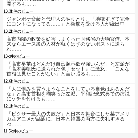
開するも……
13.3k件のビュー
ジャンポケ斎藤と代理人のやりとり、「地獄すぎて完全
にコントになってる……」と衝撃を受ける人が続出中
13.2k件のビュー
高市内閣の政策を妨害しまくった財務省の大物官僚、本
来ならエース級の人材が就くはずのないポストに送ら
れ……
13k件のビュー
「高市早苗はどんだけ自己顕示欲が強いんだ」と左派が
『高木美帆氏に送られた包丁セット』に激怒、「こんな
首相は見たことがない」と言い張るも……
12.6k件のビュー
「人に恨みを買うようなことをしている自覚はあるんだ
な」と高市首相を嘲笑った左派、平和記念式典での演説
にケチを付けるも……
12.1k件のビュー
「ピクサー最大の失敗だ」と日本を舞台にした某アメリ
カ産アニメが話題に、日本と韓国の両方に失礼すぎる
わ……
11.5k件のビュー