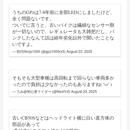
うちのGPzは7-8年前に全部LEDにしましたけど、
全く問題ないです。
ついでに言うと、古いバイクは繊細なセンサー類
が一切ないので、レギュレータも大雑把だし、パ
ンクしたなんて話は経年劣化以外で聞いたことな
いですよ。
— 初代Ninja1000 (@gpz1000rx3)
August 23, 2025
そもそも大型車種は高回転まで回らない車両多か
ったので負担は少なかったのもありますね( ˘ω˘ )
— ろみ@初心者ライダー (@NextYzf)
August 23, 2025
古いCB50Sなどはヘッドライト横に白い直方体の
部品があって