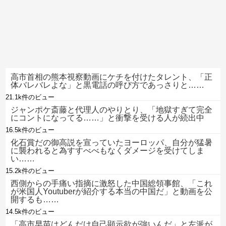
高市首相の熊本視察動画にケチを付けたタレント、「正
体バレバレよな」と黒電話の呼び方であっさりと……
21.1k件のビュー
ジャンポケ斎藤と代理人のやりとり、「地獄すぎて完全
にコントになってる……」と衝撃を受ける人が続出中
16.5k件のビュー
化石賞だの御高説を宣っていたヨーロッパ、自分が猛暑
に襲われると為すすべべもなくダメージを受けてしま
い……
15.2k件のビュー
西側からの手痛い指摘に激怒した中国総領事館、「これ
が米国人Youtuberが紹介する本当の中国だ」と動画を公
開するも……
14.5k件のビュー
「高市早苗はどんだけ自己顕示欲が強いんだ」と左派が