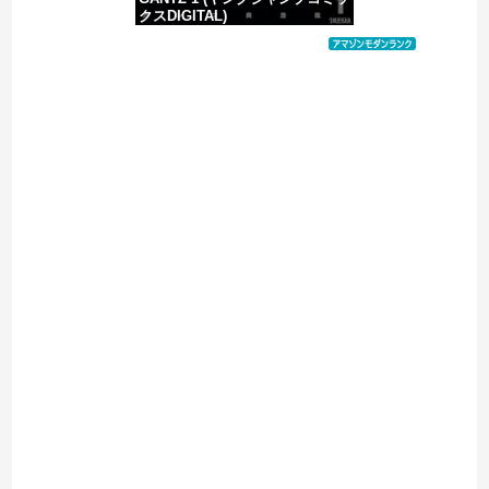
クスDIGITAL)
価格：¥100
Powered by livedoor 相互RSS