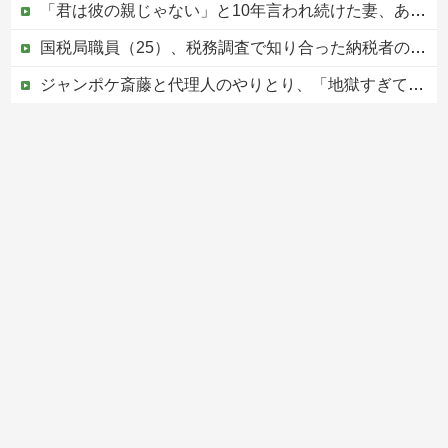
「君は彼の親じゃない」と10年言われ続けた妻、ある日から薬の管理も着替えの声かけもやめた
国税局職員（25）、税務調査で知り合った納税者の自宅に出入りしお小遣い1億5000万円頂戴するwww
ジャンポケ斎藤と代理人のやりとり、「地獄すぎて完全にコントになってる……」と衝撃を受ける人が続出中
車大手工場にも女性・高齢者…軽作業ラインやスポットワーク
京都の寺がまた燃える「中国人に脅迫されていた」
Powered by livedoor 相互RSS