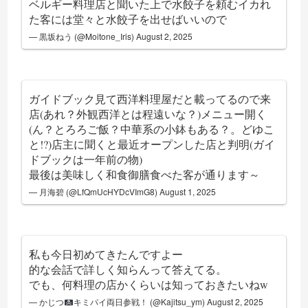
ベルギー料理店と聞いた上で水餃子を頼むイカれ
た客には堂々と水餃子を出せばいいので
— 黒坂ねう (@Moitone_Iris)
August 2, 2025
ガイドブック見て西洋料理屋だと載ってるので来
店(あれ？外観西洋とは程遠いな？)メニュー開く
(ん？とろろご飯？中華系の小鉢もある？。どゆこ
と!?)店主に聞くと最近オープンした店と判明(ガイ
ドブックは一年前の物)
最後は美味しく和食御膳食べた客が通ります～
— 月海碧 (@LfQmUcHYDcVImG8)
August 1, 2025
私も今日初めてきたんですよー
的な会話で詳しく知らんって答えてる。
でも、何料理の店かくらいは知っておきたいねw
— かじつ
キミパイ両日参戦！ (@Kajitsu_ym)
August 2, 2025