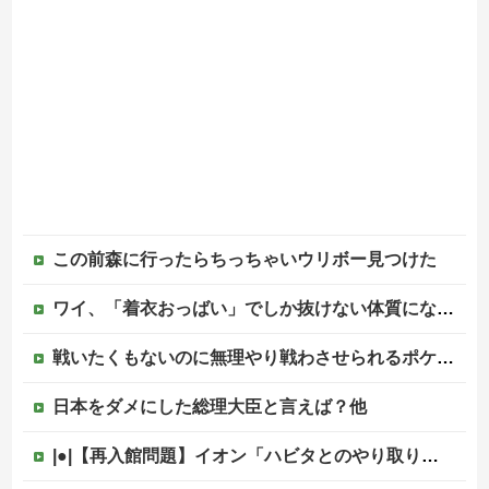
この前森に行ったらちっちゃいウリボー見つけた
ワイ、「着衣おっばい」でしか抜けない体質になってしまうｗｗｗｗｗ
戦いたくもないのに無理やり戦わさせられるポケモンが可哀想
日本をダメにした総理大臣と言えば？他
|●|【再入館問題】イオン「ハビタとのやり取りは確認できず」も、抑止や社内ルール運用が徹底できなかった可能性を認める