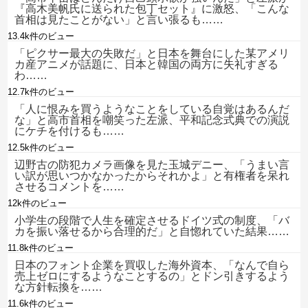
『高木美帆氏に送られた包丁セット』に激怒、「こんな
首相は見たことがない」と言い張るも……
13.4k件のビュー
「ピクサー最大の失敗だ」と日本を舞台にした某アメリ
カ産アニメが話題に、日本と韓国の両方に失礼すぎる
わ……
12.7k件のビュー
「人に恨みを買うようなことをしている自覚はあるんだ
な」と高市首相を嘲笑った左派、平和記念式典での演説
にケチを付けるも……
12.5k件のビュー
辺野古の防犯カメラ画像を見た玉城デニー、「うまい言
い訳が思いつかなかったからそれかよ」と有権者を呆れ
させるコメントを……
12k件のビュー
小学生の段階で人生を確定させるドイツ式の制度、「バ
カを振い落せるから合理的だ」と自惚れていた結果……
11.8k件のビュー
日本のフォント企業を買収した海外資本、「なんで自ら
売上ゼロにするようなことするの」とドン引きするよう
な方針転換を……
11.6k件のビュー