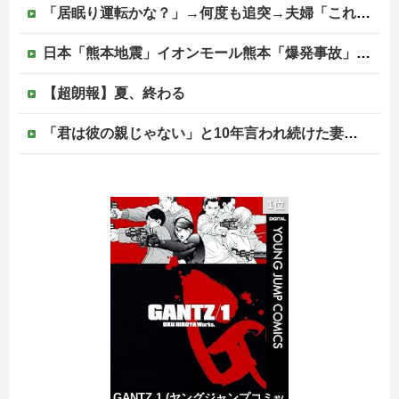
「居眠り運転かな？」→何度も追突→夫婦「これは事故じゃない」と気付く…
日本「熊本地震」イオンモール熊本「爆発事故」女性店員遺族「嘘を言うな！」営業部長「そういうことです（すり替え失敗」ハビタ「部長指示を店長が店員に伝える」→
【超朗報】夏、終わる
「君は彼の親じゃない」と10年言われ続けた妻、ある日から薬の管理も着替えの声かけもやめた
国税局職員（25）、税務調査で知り合った納税者の自宅に出入りしお小遣い1億5000万円頂戴するwww
1位
ジャンポケ斎藤と代理人のやりとり、「地獄すぎて完全にコントになってる……」と衝撃を受ける人が続出中
車大手工場にも女性・高齢者…軽作業ラインやスポットワーク
京都の寺がまた燃える「中国人に脅迫されていた」
GANTZ 1 (ヤングジャンプコミッ