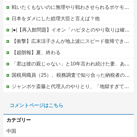
戦いたくもないのに無理やり戦わさせられるポケモンが可哀想
日本をダメにした総理大臣と言えば？他
|●|【再入館問題】イオン「ハビタとのやり取りは確認できず」も、抑止や社内ルール運用が徹底できなかった可能性を認める
【衝撃】広末涼子さんが地上波にスピード復帰できる理由←コレ、誰にも分からない模様w w w w w w w w
【超朗報】夏、終わる
「君は彼の親じゃない」と10年言われ続けた妻、ある日から薬の管理も着替えの声かけもやめた
国税局職員（25）、税務調査で知り合った納税者の自宅に出入りしお小遣い1億5000万円頂戴するwww
ジャンポケ斎藤と代理人のやりとり、「地獄すぎて完全にコントになってる……」と衝撃を受ける人が続出中
車大手工場にも女性・高齢者…軽作業ラインやスポットワーク
コメントページはこちら
京都の寺がまた燃える「中国人に脅迫されていた」
カテゴリー
中国