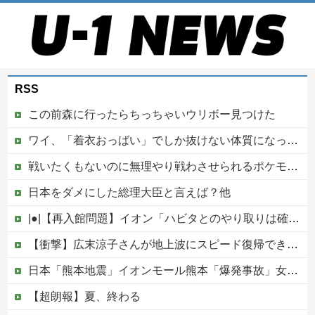
RSS
この前森に行ったらちっちゃいウリボー見つけた
ワイ、「着衣おっばい」でしか抜けない体質になってしまうｗｗｗｗｗ
戦いたくもないのに無理やり戦わさせられるポケモンが可哀想
日本をダメにした総理大臣と言えば？他
|●|【再入館問題】イオン「ハビタとのやり取りは確認できず」も、抑止や社内ルール運用が徹底できなかった可能性を認める
【衝撃】広末涼子さんが地上波にスピード復帰できる理由←コレ、誰にも分からない模様w w w w w w w w
日本「熊本地震」イオンモール熊本「爆発事故」女性店員遺族「嘘を言うな！」営業部長「そういうことです（すり替え失敗」ハビタ「部長指示を店長が店員に伝える」→
【超朗報】夏、終わる