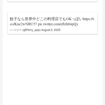
餃子なら世界中どこの料理店でもOKっぽい
https://t.
co/Kne2wNRU57
pic.twitter.com/eflzh84pQy
— ペリー (@Perry_ppp)
August 2, 2025