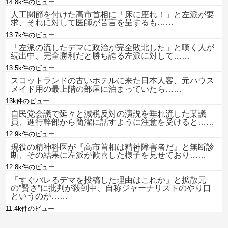
14.8k件のビュー
人工関節を付けた高市首相に「床に座れ！」と左派が要
求、それに対して医師が苦言を呈するも……
13.7k件のビュー
「左派の流したデマに政治が完全敗北した」と嘆く人が
続出中、完全勝利だと勝ち誇る左派に対して……
13.5k件のビュー
スコットランドの古いホテルに来た日本人客、元ハウス
メイド用の最上階の部屋に泊まっていたら……
13k件のビュー
自民党会議で延々と減税反対の演説を垂れ流した某議
員、進行幹部から簡潔に話すように注意を受けると……
12.9k件のビュー
現役の精神科医が『高市首相は精神障害者だ』と無断診
断、その結果に左派が歓喜した様子を見せており……
12.8k件のビュー
「すぐバレるデマを投稿した理由はこれか」と拡散元
の”賢さ”に批判が殺到中、自称ジャーナリストのやり口
というのが……
11.4k件のビュー