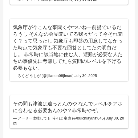
気象庁が今こんな事聞くやついねー前提でいるだ
ろうし そんなの会見聞いてる我々だって今それ聞
く？って思ったし 気象庁も即答の用意してなかっ
た時点で気象庁も不要な回答としてたの明白だ
し。 非常時に該当地に住む人、避難が必要な人た
ちの事優先に考慮してたら質問のレベルを下げる
必要もない。
— ろくど やしが (@ijlianoa09jtmad)
July 30, 2025
その間も津波は迫っとんのや なんでレベルをアホ
に合わせる必要あんのや？非常時やぞ。
— アーサー改推しでも 時々は 竜也 (@buichiayutat645)
July 30, 20
25