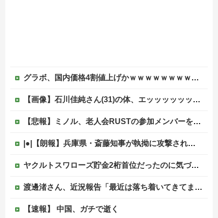
グラボ、国内価格4割値上げかｗｗｗｗｗｗｗｗｗｗｗｗｗｗｗｗ
【画像】石川佳純さん(31)の体、エッッッッッッッッッッッッッッッッッ！
【悲報】ミノル、老人会RUSTの参加メンバーをリークしていた模様…
|●|【朗報】兵庫県・斎藤知事が執拗に攻撃されている理由判明、県民も知らなかった「多額の費用が発生する状況」を一斉排除
ヤクルトスワローズ貯金2桁首位だったのに気づけば4位DeNAとゲーム差0他
渡邊渚さん、近況報告「最近は落ち着いてきてます」
【速報】 中国、ガチで逝く