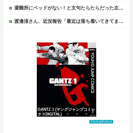
避難所にベッドがない！と文句たらたらだった左派、実際に避難所にベッドが搬入されてしまった結果……
渡邊渚さん、近況報告「最近は落ち着いてきてます」
【画像あり】俺たちのラ・ムー、やっぱり安い！
1位
「私のお金だとステーキ、自分のお金だとハンバーガー」友人の食費を3か月出し続けた私に限界が来た話
【物議】倉田真由美さん「警官を非難する人間は、一体誰の命を守りたいのか」
【移民政策反対】イオンの売り場で唐揚げを食う中国人の子供
GANTZ 1 (ヤングジャンプコミッ
クスDIGITAL)
価格：¥100