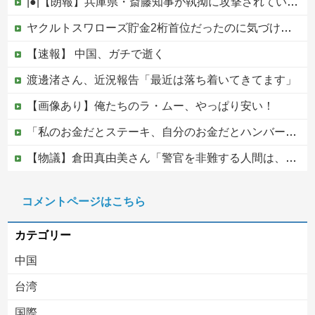
|●|【朗報】兵庫県・斎藤知事が執拗に攻撃されている理由判明、県民も知らなかった「多額の費用が発生する状況」を一斉排除
ヤクルトスワローズ貯金2桁首位だったのに気づけば4位DeNAとゲーム差0他
【速報】 中国、ガチで逝く
渡邊渚さん、近況報告「最近は落ち着いてきてます」
【画像あり】俺たちのラ・ムー、やっぱり安い！
「私のお金だとステーキ、自分のお金だとハンバーガー」友人の食費を3か月出し続けた私に限界が来た話
【物議】倉田真由美さん「警官を非難する人間は、一体誰の命を守りたいのか」
美容院で遭遇したギャル美容師→尖ったつけ爪で痛いシャンプーをされ、仕事の愚痴には「月8日休み！？贅沢〜！」と連連呼…プロ意識ゼロの身だしなみと、客に嫉妬してマウントを取ってくるのが不快すぎ・・・
コメントページはこちら
【移民政策反対】イオンの売り場で唐揚げを食う中国人の子供
カテゴリー
中国
台湾
国際