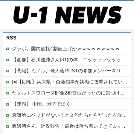
RSS
グラボ、国内価格4割値上げかｗｗｗｗｗｗｗｗｗｗｗｗｗｗｗｗ
【画像】石川佳純さん(31)の体、エッッッッッッッッッッッッッッッッッ！
【悲報】ミノル、老人会RUSTの参加メンバーをリークしていた模様…
|●|【朗報】兵庫県・斎藤知事が執拗に攻撃されている理由判明、県民も知らなかった「多額の費用が発生する状況」を一斉排除
ヤクルトスワローズ貯金2桁首位だったのに気づけば4位DeNAとゲーム差0他
【速報】 中国、ガチで逝く
避難所にベッドがない！と文句たらたらだった左派、実際に避難所にベッドが搬入されてしまった結果……
渡邊渚さん、近況報告「最近は落ち着いてきてます」