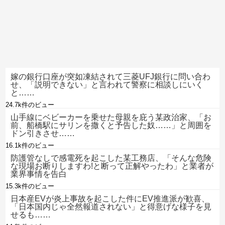
嫁の銀行口座が突如凍結されて三菱UFJ銀行に問い合わ
せ、「説明できない」と言われて警察に相談しにいく
と……
24.7k件のビュー
山手線にベビーカーを乗せた母親を庇う某政治家、「お
前、船橋駅にサリンを撒くと予告した奴……」と周囲を
ドン引きさせ……
16.1k件のビュー
防護管なしで感電死を起こした某工務店、「そんな危険
な現場お断りしますわ!と断って正解やったわ」と業者が
業界事情を告白
15.3k件のビュー
日本産EVが炎上事故を起こした件にEV推進派が歓喜、
「日本国内じゃ全然報道されない」と得意げな様子を見
せるも……