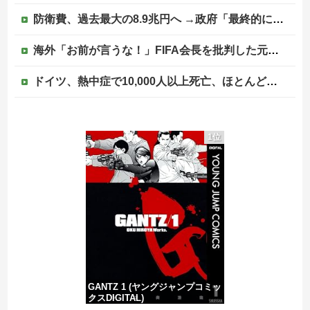
防衛費、過去最大の8.9兆円へ →政府「最終的に10兆円規模になる可能性」
海外「お前が言うな！」FIFA会長を批判した元名選手に海外から猛反発！（海外の反応）
ドイツ、熱中症で10,000人以上死亡、ほとんどがお前らと同年代で若者は元気
熊本県知事の要請をガン無視したTBS、避難所に取材班が押し入ってプライバシーに全く配慮しない報道を……
1位
ひろゆき「出馬する気ないから話さなかった」妻「それでも不誠実だろ」→離婚協議へｗｗｗｗｗ
中国の海水浴場の映像があまりにも・・・
PTA会長「PTA参加拒否した親へ最終警告。こうなってもいい？」
GANTZ 1 (ヤングジャンプコミッ
クスDIGITAL)