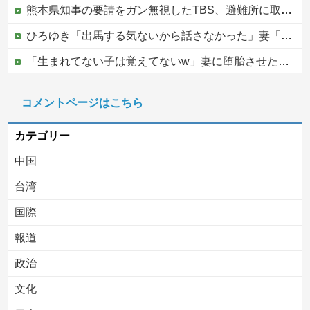
熊本県知事の要請をガン無視したTBS、避難所に取材班が押し入ってプライバシーに全く配慮しない報道を……
ひろゆき「出馬する気ないから話さなかった」妻「それでも不誠実だろ」→離婚協議へｗｗｗｗｗ
「生まれてない子は覚えてないw」妻に堕胎させたことを忘れ開き直るクソ叔父→その場にいた流産直後の嫁や子供など『10人』が泣き叫ぶ地獄絵図へ
中国の海水浴場の映像があまりにも・・・
コメントページはこちら
PTA会長「PTA参加拒否した親へ最終警告。こうなってもいい？」
カテゴリー
中国
台湾
国際
報道
Powered by livedoor 相互RSS
政治
文化