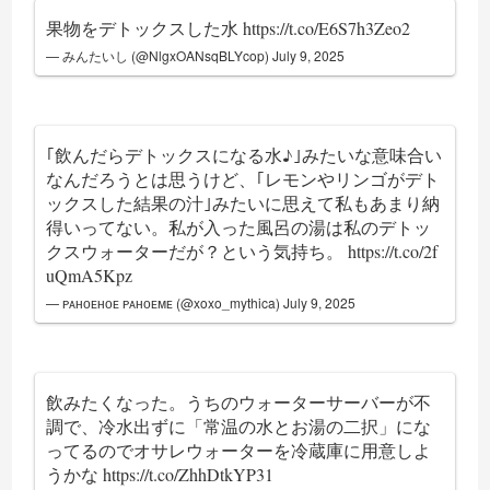
果物をデトックスした水
https://t.co/E6S7h3Zeo2
— みんたいし (@NlgxOANsqBLYcop)
July 9, 2025
｢飲んだらデトックスになる水♪｣みたいな意味合い
なんだろうとは思うけど、｢レモンやリンゴがデト
ックスした結果の汁｣みたいに思えて私もあまり納
得いってない。私が入った風呂の湯は私のデトッ
クスウォーターだが？という気持ち。
https://t.co/2f
uQmA5Kpz
— ᴘᴀʜᴏᴇʜᴏᴇ ᴘᴀʜᴏᴇᴍᴇ (@xoxo_mythica)
July 9, 2025
飲みたくなった。うちのウォーターサーバーが不
調で、冷水出ずに「常温の水とお湯の二択」にな
ってるのでオサレウォーターを冷蔵庫に用意しよ
うかな
https://t.co/ZhhDtkYP31