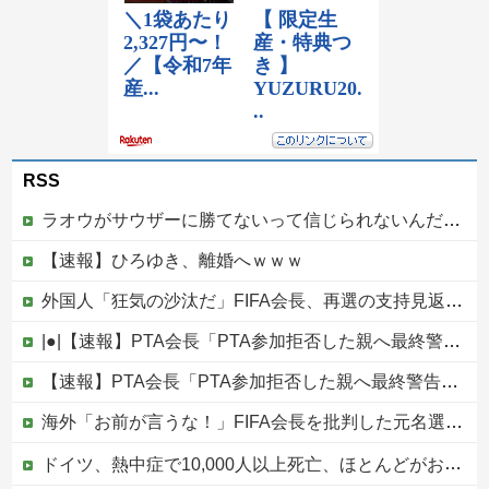
RSS
ラオウがサウザーに勝てないって信じられないんだが…
【速報】ひろゆき、離婚へｗｗｗ
外国人「狂気の沙汰だ」FIFA会長、再選の支持見返りにモロッコへ2030年W杯決勝の開催を打診か！海外から批判殺到！【海外の反応】
|●|【速報】PTA会長「PTA参加拒否した親へ最終警告。こうなってもいい？」問題になりすぎて即撤回
【速報】PTA会長「PTA参加拒否した親へ最終警告。こうなってもいい？」問題になりすぎて即撤回他
海外「お前が言うな！」FIFA会長を批判した元名選手に海外から猛反発！（海外の反応）
ドイツ、熱中症で10,000人以上死亡、ほとんどがお前らと同年代で若者は元気