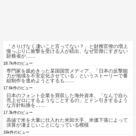
「さりげなく凄いこと言ってない？」と財務官僚の増上
慢っぷりに衝撃を受ける人が続出、なぜ官僚にすぎない
財務省が……
18.7k件のビュー
専門家を舐めきった某国国営メディア、「日本の反撃能
力が地域を不安定化させている」というストーリーで番
組制作を進めようとするも……
17.6k件のビュー
日本のフォント企業を買収した海外資本、「なんで自ら
売上ゼロにするようなことするの」とドン引きするよう
な方針転換を……
17.3k件のビュー
高値で米を大量に仕入れた米卸大手、米価下落によって
決算が凄まじいことになっている模様
16k件のビュー