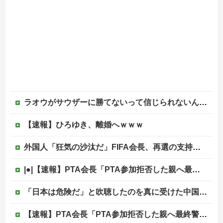
ラオウがサウザーに勝てないって信じられないんだが…
【速報】ひろゆき、離婚へｗｗｗ
外国人「狂気の沙汰だ」FIFA会長、再選の支持見返りにモロッコへ2030年W杯決勝の開催を打診か！海外から批判殺到！【海外の反応】
|●|【速報】PTA会長「PTA参加拒否した親へ最終警告。こうなってもいい？」問題になりすぎて即撤回
「日本は危険だ」と吹聴したのを真に受けた中国人旅行客、だが代替旅行先が日本ほど安全ではなかった結果……
【速報】PTA会長「PTA参加拒否した親へ最終警告。こうなってもいい？」問題になりすぎて即撤回他