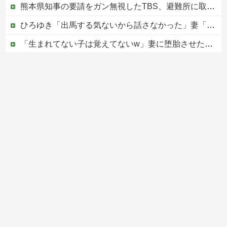
熊本県知事の要請をガン無視したTBS、避難所に取材班が押し入ってプライバシーに全く配慮しない報道を……
ひろゆき「出馬する気ないから話さなかった」妻「それでも不誠実だろ」→離婚協議へｗｗｗｗｗ
「生まれてない子は覚えてないw」妻に堕胎させたことを忘れ開き直るクソ叔父→その場にいた流産直後の嫁や子供など『10人』が泣き叫ぶ地獄絵図へ
中国の海水浴場の映像があまりにも・・・
PTA会長「PTA参加拒否した親へ最終警告。こうなってもいい？」
Powered by livedoor 相互RSS