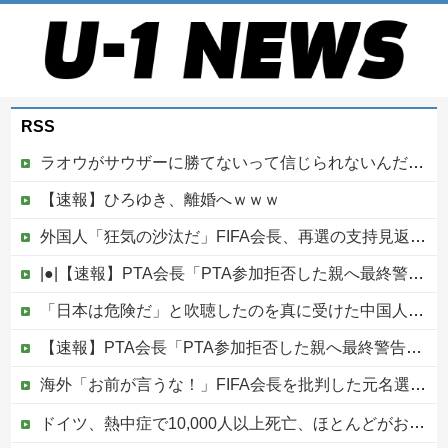
RSS
ラオウがサウザーに勝てないって信じられないんだが…
【速報】ひろゆき、離婚へｗｗｗ
外国人「狂気の沙汰だ」FIFA会長、再選の支持見返りにモロッコへ2030年W杯決勝の開催を打診か！海外から批判殺到！【海外の反応】
|●|【速報】PTA会長「PTA参加拒否した親へ最終警告。こうなってもいい？」問題になりすぎて即撤回
「日本は危険だ」と吹聴したのを真に受けた中国人旅行客、だが代替旅行先が日本ほど安全ではなかった結果……
【速報】PTA会長「PTA参加拒否した親へ最終警告。こうなってもいい？」問題になりすぎて即撤回他
海外「お前が言うな！」FIFA会長を批判した元名選手に海外から猛反発！（海外の反応）
ドイツ、熱中症で10,000人以上死亡、ほとんどがお前らと同年代で若者は元気