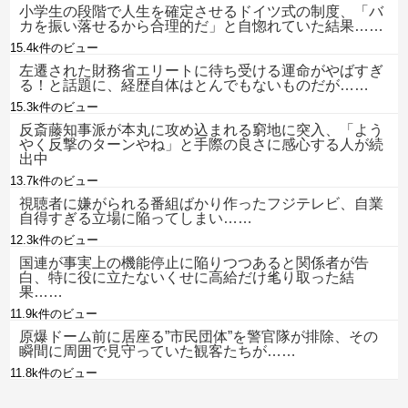
小学生の段階で人生を確定させるドイツ式の制度、「バ
カを振い落せるから合理的だ」と自惚れていた結果……
15.4k件のビュー
左遷された財務省エリートに待ち受ける運命がやばすぎ
る！と話題に、経歴自体はとんでもないものだが……
15.3k件のビュー
反斎藤知事派が本丸に攻め込まれる窮地に突入、「よう
やく反撃のターンやね」と手際の良さに感心する人が続
出中
13.7k件のビュー
視聴者に嫌がられる番組ばかり作ったフジテレビ、自業
自得すぎる立場に陥ってしまい……
12.3k件のビュー
国連が事実上の機能停止に陥りつつあると関係者が告
白、特に役に立たないくせに高給だけ毟り取った結
果……
11.9k件のビュー
原爆ドーム前に居座る”市民団体”を警官隊が排除、その
瞬間に周囲で見守っていた観客たちが……
11.8k件のビュー