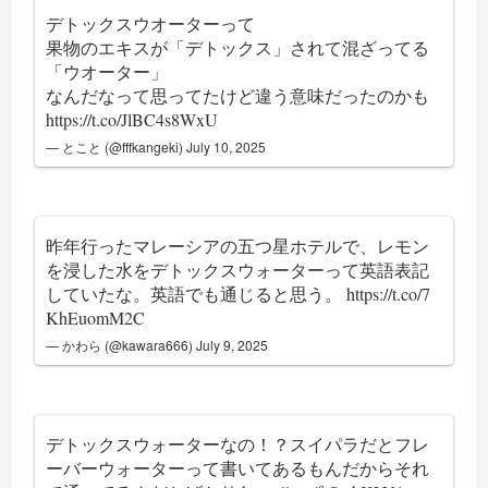
デトックスウオーターって
果物のエキスが「デトックス」されて混ざってる
「ウオーター」
なんだなって思ってたけど違う意味だったのかも
https://t.co/JlBC4s8WxU
— とこと (@fffkangeki)
July 10, 2025
昨年行ったマレーシアの五つ星ホテルで、レモン
を浸した水をデトックスウォーターって英語表記
していたな。英語でも通じると思う。
https://t.co/7
KhEuomM2C
— かわら (@kawara666)
July 9, 2025
デトックスウォーターなの！？スイパラだとフレ
ーバーウォーターって書いてあるもんだからそれ