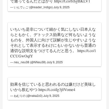
で通ってるんだとばかり
https://t.co/fsSgthKLV1
— いんでぃご (@reader_indigo)
July 9, 2025
いちいち是非について細かく気にしない日本人な
らともかく、デトックス効果など何もないような
ものを、外国人に向けて誤解が生じやすいような
それとして表示するわけにもいかないから普通の
適切な説明文をつけてるんだと思う。
https://t.co/1
CCUGwOqlY
— neu_neu38 (@NNeu38)
July 9, 2025
効果を信じていると思われるのは嫌だけど美味し
いから飲むやつ
https://t.co/dg3j0Vome4
— ねむりの (@naka2z3)
July 9, 2025