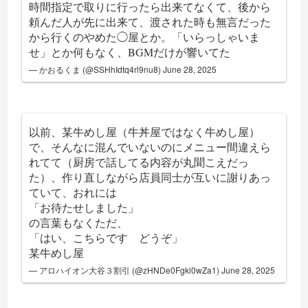
時間指定で取りに行ったら出来てなくて、後から
頼んだ人が先に出来て、渡された時も無言だった
から行くのやめた◯屋とか。「いらっしゃいま
せ」とか何もなく、BGMだけが響いてた
— かおるくま (@SSHhIdtq4rl9nu8)
June 28, 2025
以前、某牛めし屋（牛丼屋ではなく牛めし屋）
で、そんなに混んでいないのにメニュー間違えら
れてて（厨房で話してる内容が丸聞こえだっ
た）、作り直しながら店員同士が互いに謝りあっ
ていて、おれには
「お待たせしました」
の言葉もなくただ、
「はい、こちらです どうぞ」
某牛めし屋
— アロハイオン大谷３割引 (@zHNDe0Fgkl0wZa1)
June 28, 2025