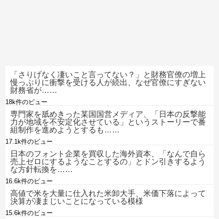
「さりげなく凄いこと言ってない？」と財務官僚の増上
慢っぷりに衝撃を受ける人が続出、なぜ官僚にすぎない
財務省が……
18k件のビュー
専門家を舐めきった某国国営メディア、「日本の反撃能
力が地域を不安定化させている」というストーリーで番
組制作を進めようとするも……
17.1k件のビュー
日本のフォント企業を買収した海外資本、「なんで自ら
売上ゼロにするようなことするの」とドン引きするよう
な方針転換を……
16.6k件のビュー
高値で米を大量に仕入れた米卸大手、米価下落によって
決算が凄まじいことになっている模様
15.6k件のビュー