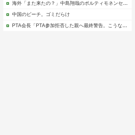
海外「また来たの？」中島翔哉のポルティモネンセ電撃復帰に海外大騒ぎ！（海外の反応）
中国のビーチ。ゴミだらけ
PTA会長「PTA参加拒否した親へ最終警告。こうなってもいい？」
防衛費、過去最大の8.9兆円へ →政府「最終的に10兆円規模になる可能性」
【なんで】竹島ソングを歌う韓国アイドルグループが待望の日本デビュー
Powered by livedoor 相互RSS