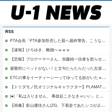
RSS
PTA会長「PTA参加拒否した親へ最終警告。こうなってもいい？」
【速報】ひろゆき、離婚へｗｗｗ
【悲報】プロゲーマーさん、加藤純一信者を怒らせてしまった結果、好き嫌い5位にwwwwwwww
避難所にベッドがない！と文句たらたらだった左派、実際に避難所にベッドが搬入されてしまった結果……
ETCの事をイーティーシーってゆってる奴がいたｗｗｗｗｗｗｗ他
【トリダモノ氏オリジナルキャラクター】PLAMATEA「MXちゃん」プラモデル【駿河屋 予約開始】
|●|「私は入りません、 事故起こさなきゃいい」と保険加入を勧められた推し活民が反発、保険代が勿体無いし事故起こしたとして……
【画像】影山優佳さん(25)、下着姿であたシコが止まらない