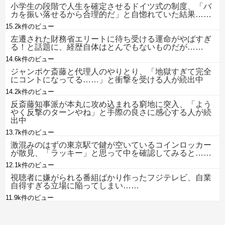
小学生の段階で人生を確定させるドイツ式の制度、「バ
カを振い落せるから合理的だ」と自惚れていた結果……
15.2k件のビュー
左遷された財務省エリートに待ち受ける運命がやばすぎ
る！と話題に、経歴自体はとんでもないものだが……
14.6k件のビュー
ジャンポケ斎藤と代理人のやりとり、「地獄すぎて完全
にコントになってる……」と衝撃を受ける人が続出中
14.2k件のビュー
反斎藤知事派が本丸に攻め込まれる窮地に突入、「よう
やく反撃のターンやね」と手際の良さに感心する人が続
出中
13.7k件のビュー
激混みのはずの東京駅で鍵が空いているコインロッカー
が散見、「ラッキー」と思って中を確認してみると……
12.1k件のビュー
視聴者に嫌がられる番組ばかり作ったフジテレビ、自業
自得すぎる立場に陥ってしまい……
11.9k件のビュー