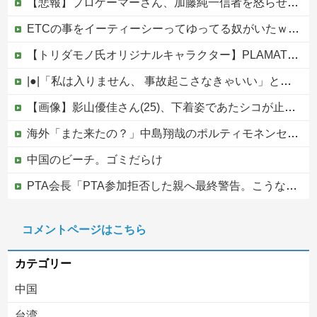
【悲報】プロゲーマーさん、加藤純一信者を怒らせてしまった結果、好き嫌い5位にwwwwwwww
ETCの事をイーティーシーってゆってる奴がいたｗｗｗｗｗｗｗ他
【トリダモノ氏オリジナルキャラクター】PLAMATEA「MXちゃん」プラモデル【駿河屋 予約開始】
|●|「私は入りません、 事故起こさなきゃいい」と保険加入を勧められた推し活民が反発、保険代が勿体無いし事故起こしたとして……
【画像】影山優佳さん(25)、下着姿であたシコが止まらない
海外「また来たの？」中島翔哉のポルティモネンセ電撃復帰に海外大騒ぎ！（海外の反応）
中国のビーチ。ゴミだらけ
PTA会長「PTA参加拒否した親へ最終警告。こうなってもいい？」
防衛費、過去最大の8.9兆円へ →政府「最終的に10兆円規模になる可能性」
コメントページはこちら
【なんで】竹島ソングを歌う韓国アイドルグループが待望の日本デビュー
カテゴリー
中国
台湾