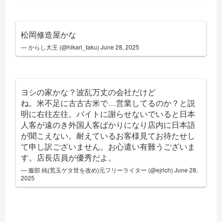
松岡修造屋かな
— からし大王 (@hikari_taku)
June 28, 2025
ヨシの家かな？波乱万丈の会社だけど
ね。米不足に古古古米で…営業してるのか？と説
明に右往左往。バイトに謝らせないでいると日本
人客が遠のき外国人客ばかりになり店内に日本語
が聞こえない。耐えているお客様見てお待たせし
て申し訳ございません。お心遣い有難うございま
す。店長店員が優秀だよ。
— 服部 純(荒玉ゲタ世を改め)元フリーライター (@ejrlch)
June 28,
2025