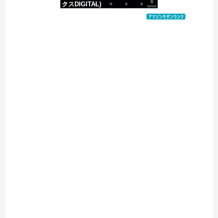
クスDIGITAL)
価格：¥100
Powered by livedoor 相互RSS