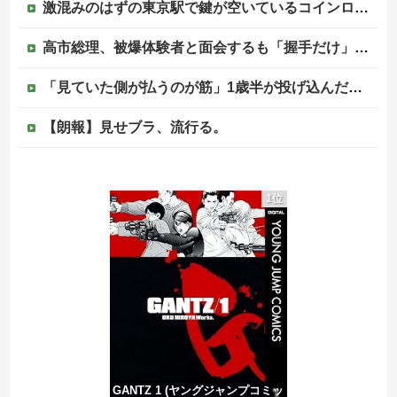
激混みのはずの東京駅で鍵が空いているコインロッカーが散見、「ラッキー」と思って中を確認してみると……
高市総理、被爆体験者と面会するも「握手だけ」←何のために会うんだよ…
「見ていた側が払うのが筋」1歳半が投げ込んだ12万円のスマホ、半額提示した母親は冷たい？
【朗報】見せブラ、流行る。
【ニュース】 広島記念公園を追い出された左翼さん、流石にキモすぎて炎上
1位
防衛費、過去最大の8.9兆円へ →政府「最終的に10兆円規模になる可能性」
PTA会長「PTA参加拒否した親へ最終警告。こうなってもいい？」
【なんで】竹島ソングを歌う韓国アイドルグループが待望の日本デビュー
GANTZ 1 (ヤングジャンプコミッ