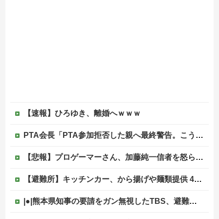
【速報】ひろゆき、離婚へｗｗｗ
PTA会長「PTA参加拒否した親へ最終警告。こうなってもいい？」
【悲報】プロゲーマーさん、加藤純一信者を怒らせてしまった結果、好き嫌い5位にwwwwwwww
【避難所】キッチンカー、から揚げや麺類提供 40代女性「最高、パン中心の生活には飽き飽きしていて、野菜不足も感じていた」→時事通信タイトル「パンに飽き飽き」他
|●|熊本県知事の要請をガン無視したTBS、避難所に取材班が押し入ってプライバシーに全く配慮しない報道を……