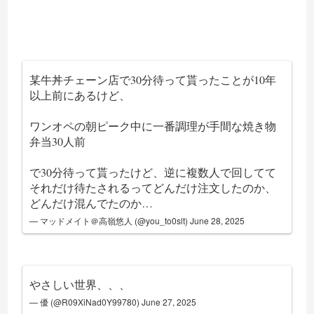
某牛丼チェーン店で30分待って貰ったことが10年
以上前にあるけど、
ワンオペの朝ピーク中に一番調理が手間な焼き物
弁当30人前
で30分待って貰ったけど、逆に複数人で回してて
それだけ待たされるってどんだけ注文したのか、
どんだけ混んでたのか…
— マッドメイト＠高嶺悠人 (@you_to0slt)
June 28, 2025
やさしい世界、、、
— 優 (@R09XiNad0Y99780)
June 27, 2025