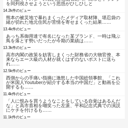
を同列視させようという思惑がひしひしと
14.2k件のビュー
熊本の被災地で暴れまくったメディア取材陣、堪忍袋の
緒が切れた地元住民が苦情を寄せまくった結果……
13.4k件のビュー
あっち系御用達で有名になった某ブランド、一時は飛ぶ
鳥を落とす勢いだったが今期の業績は……
13.3k件のビュー
高市内閣の政策を妨害しまくった財務省の大物官僚、本
来ならエース級の人材が就くはずのないポストに送ら
れ……
12.5k件のビュー
西側からの手痛い指摘に激怒した中国総領事館、「これ
が米国人Youtuberが紹介する本当の中国だ」と動画を公
開するも……
11.4k件のビュー
「人に恨みを買うようなことをしている自覚はあるんだ
な」と高市首相を嘲笑った左派、平和記念式典での演説
にケチを付けるも……
11.1k件のビュー