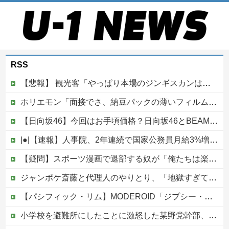
RSS
【悲報】 観光客「やっぱり本場のジンギスカンは美味い！」道民ワイ「ぷっｗｗｗｗ」
ホリエモン「面接でさ、納豆パックの薄いフィルムって何のために入っていの？って聞くわけ」
【日向坂46】今回はお手頃価格？日向坂46とBEAMSのコラボが決定！！
|●|【速報】人事院、2年連続で国家公務員月給3%増の「1万5056円」引き上げ勧告 2年で6%超え
【疑問】スポーツ漫画で退部する奴が「俺たちは楽しくやりたかったんだよ」って言い出す理由ｗｗｗｗｗ他
ジャンポケ斎藤と代理人のやりとり、「地獄すぎて完全にコントになってる……」と衝撃を受ける人が続出中
【パシフィック・リム】MODEROID「ジプシー・デンジャー」プラモデル【10日予約開始】
小学校を避難所にしたことに激怒した某野党幹部、僅か3文字で論破される偉業を達成してしまい……