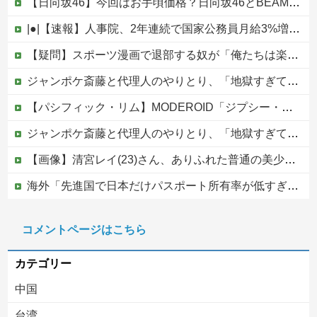
【日向坂46】今回はお手頃価格？日向坂46とBEAMSのコラボが決定！！
|●|【速報】人事院、2年連続で国家公務員月給3%増の「1万5056円」引き上げ勧告 2年で6%超え
【疑問】スポーツ漫画で退部する奴が「俺たちは楽しくやりたかったんだよ」って言い出す理由ｗｗｗｗｗ他
ジャンポケ斎藤と代理人のやりとり、「地獄すぎて完全にコントになってる……」と衝撃を受ける人が続出中
【パシフィック・リム】MODEROID「ジプシー・デンジャー」プラモデル【10日予約開始】
ジャンポケ斎藤と代理人のやりとり、「地獄すぎて完全にコントになってる……」と衝撃を受ける人が続出中
【画像】清宮レイ(23)さん、ありふれた普通の美少女になる
海外「先進国で日本だけパスポート所有率が低すぎる、何故なのか」
中国外務省「日本は原爆落とされて当然。どの国も同情なんかしない」
コメントページはこちら
【移民政策反対】イオンの売り場で唐揚げを食う中国人の子供
カテゴリー
中国
台湾