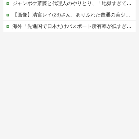
ジャンポケ斎藤と代理人のやりとり、「地獄すぎて完全にコントになってる……」と衝撃を受ける人が続出中
【画像】清宮レイ(23)さん、ありふれた普通の美少女になる
海外「先進国で日本だけパスポート所有率が低すぎる、何故なのか」
中国外務省「日本は原爆落とされて当然。どの国も同情なんかしない」
【移民政策反対】イオンの売り場で唐揚げを食う中国人の子供
Powered by livedoor 相互RSS