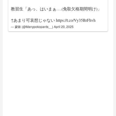
教習生「あっ、はいまぁ….(免取欠格期間明け)」
↑あまり可哀想じゃない
https://t.co/Vy35BrFhvh
— 蒙昧 (@Manypokopants__)
April 20, 2025