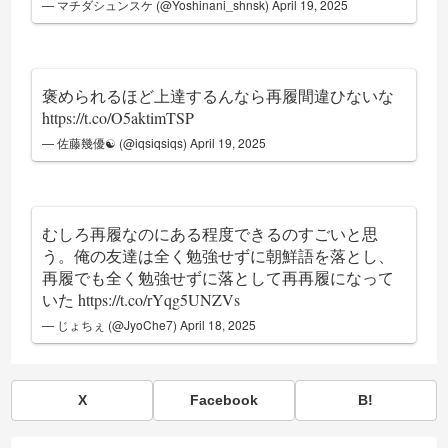
— マチダシュンスケ (@Yoshinani_shnsk)
April 19, 2025
褒められるほど上達するんなら再履間違ひないな
https://t.co/O5aktimTSP
— 佐藤幾優☯︎ (@iqsiqsiqs)
April 19, 2025
むしろ再履なのにある程度できるのすごいと思
う。俺の友達は全く勉強せずに朝鮮語を落とし、
再履でも全く勉強せずに落として再再履になって
いた
https://t.co/rYqg5UNZVs
— じょちぇ (@JyoChe7)
April 18, 2025
X
Facebook
B!