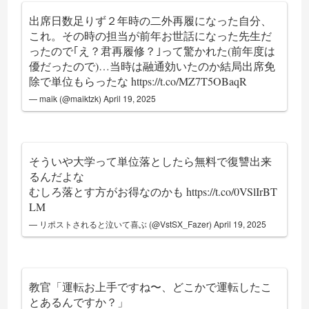
出席日数足りず２年時の二外再履になった自分、
これ。その時の担当が前年お世話になった先生だ
ったので｢え？君再履修？｣って驚かれた(前年度は
優だったので)…当時は融通効いたのか結局出席免
除で単位もらったな
https://t.co/MZ7T5OBaqR
— maik (@maiktzk)
April 19, 2025
そういや大学って単位落としたら無料で復讐出来
るんだよな
むしろ落とす方がお得なのかも
https://t.co/0VSlIrBT
LM
— リポストされると泣いて喜ぶ (@VstSX_Fazer)
April 19, 2025
教官「運転お上手ですね〜、どこかで運転したこ
とあるんですか？」