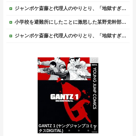
ジャンポケ斎藤と代理人のやりとり、「地獄すぎて完全にコントになってる……」と衝撃を受ける人が続出中
小学校を避難所にしたことに激怒した某野党幹部、僅か3文字で論破される偉業を達成してしまい……
ジャンポケ斎藤と代理人のやりとり、「地獄すぎて完全にコントになってる……」と衝撃を受ける人が続出中
【画像】清宮レイ(23)さん、ありふれた普通の美少女になる
1位
海外「先進国で日本だけパスポート所有率が低すぎる、何故なのか」
中国外務省「日本は原爆落とされて当然。どの国も同情なんかしない」
【移民政策反対】イオンの売り場で唐揚げを食う中国人の子供
GANTZ 1 (ヤングジャンプコミッ
クスDIGITAL)