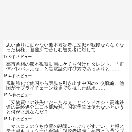
思い通りに動かない熊本被災者に左派が我慢ならなくな
った模様、避難所で苦しむ被災者に対して……
17.8k件のビュー
高市首相の熊本視察動画にケチを付けたタレント、「正
体バレバレよな」と黒電話の呼び方であっさりと……
16.4k件のビュー
規制強化で他国から譲歩を引き出す中国の外交戦略、他
国がサプライチェーン変更で対抗した結果……
15.6k件のビュー
「安物買いの銭失いだったねぇ」とインドネシア高速鉄
道の最終処分に日本側騒然、国家予算は使わないという
と何が財源なんだ？
15.1k件のビュー
「マスコミの立ち位置の勘違いっぷりがすごい」と報ス
テ大越キャスターの台詞に視聴者絶句、高市とトランプ