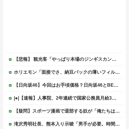
【悲報】 観光客「やっぱり本場のジンギスカンは美味い！」道民ワイ「ぷっｗｗｗｗ」
ホリエモン「面接でさ、納豆パックの薄いフィルムって何のために入っていの？って聞くわけ」
【日向坂46】今回はお手頃価格？日向坂46とBEAMSのコラボが決定！！
|●|【速報】人事院、2年連続で国家公務員月給3%増の「1万5056円」引き上げ勧告 2年で6%超え
【疑問】スポーツ漫画で退部する奴が「俺たちは楽しくやりたかったんだよ」って言い出す理由ｗｗｗｗｗ他
滝沢秀明社長、熊本入り示唆「男手が必要。時間を見つけて行きたい」