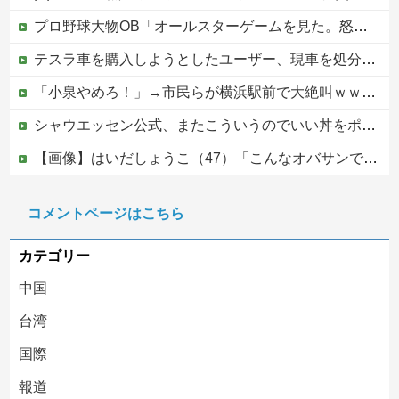
プロ野球大物OB「オールスターゲームを見た。怒りを通り越して、あきれ果てた」他
テスラ車を購入しようとしたユーザー、現車を処分して代金を支払い、平日の納車日に予定を合わせた結果……
「小泉やめろ！」→市民らが横浜駅前で大絶叫ｗｗｗｗｗｗｗｗ
シャウエッセン公式、またこういうのでいい丼をポスト
【画像】はいだしょうこ（47）「こんなオバサンでいいの…？」
【速報】外人の医療費未払いが多すぎたので病院が外人の治療を断るようになってしまう
コメントページはこちら
【移民政策反対】イオンの売り場で唐揚げを食う中国人の子供
カテゴリー
中国
台湾
国際
報道