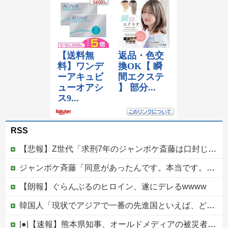
RSS
【悲報】Z世代「求刑7年のジャンポケ斎藤は口封じに被害者殺した方が量刑軽かっただろ」←1万いいね
ジャンポケ斉藤「同意があったんです。本当です。信じて下さい」 ←何でこの主張が通らないの？
【朗報】ぐらんぶるのヒロイン、遂にデレるwwww
韓国人「現状でアジアで一番の先進国といえば、どの国になるんだ？やはり日本という認識なのだろうか？」
|●|【速報】熊本県知事、オールドメディアの被災者、遺族への取材に怒り「極めて強い不満、苦情が寄せられた」