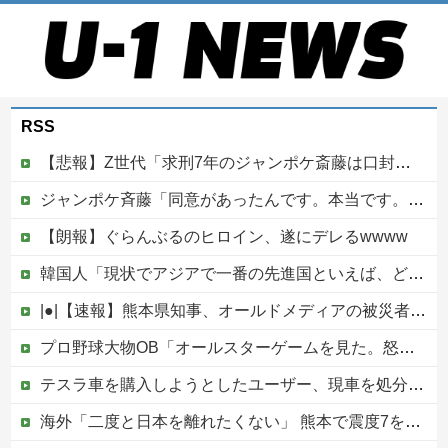
RSS
【悲報】Z世代「求刑7年のジャンポケ斎藤は口封じに被害者殺した方が量刑軽かっただろ」←1万いいね
ジャンポケ斉藤「同意があったんです。本当です。信じて下さい」 ←何でこの主張が通らないの？
【朗報】ぐらんぶるのヒロイン、遂にデレるwwww
韓国人「現状でアジアで一番の先進国といえば、どの国になるんだ？やはり日本という認識なのだろうか？」
|●|【速報】熊本県知事、オールドメディアの被災者、遺族への取材に怒り「極めて強い不満、苦情が寄せられた」
プロ野球大物OB「オールスターゲームを見た。怒りを通り越して、あきれ果てた」他
テスラ車を購入しようとしたユーザー、現車を処分して代金を支払い、平日の納車日に予定を合わせた結果……
海外「二度と日本を離れたくない」 熊本で震度7を体験したドイツ人が語る日本の強さに感動の声