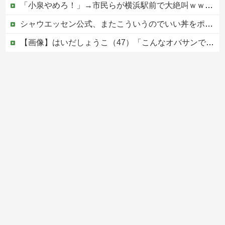
「小泉やめろ！」→市民らが横浜駅前で大絶叫ｗｗｗｗｗｗｗｗ
シャウエッセン公式、またこういうのでいい丼をポスト
【画像】はいだしょうこ（47）「こんなオバサンでいいの…？」
【速報】外人の医療費未払いが多すぎたので病院が外人の治療を断るようになってしまう
【移民政策反対】イオンの売り場で唐揚げを食う中国人の子供
Powered by livedoor 相互RSS