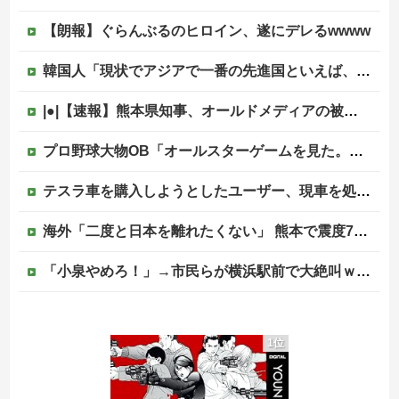
【朗報】ぐらんぶるのヒロイン、遂にデレるwwww
韓国人「現状でアジアで一番の先進国といえば、どの国になるんだ？やはり日本という認識なのだろうか？」
|●|【速報】熊本県知事、オールドメディアの被災者、遺族への取材に怒り「極めて強い不満、苦情が寄せられた」
プロ野球大物OB「オールスターゲームを見た。怒りを通り越して、あきれ果てた」他
テスラ車を購入しようとしたユーザー、現車を処分して代金を支払い、平日の納車日に予定を合わせた結果……
海外「二度と日本を離れたくない」 熊本で震度7を体験したドイツ人が語る日本の強さに感動の声
「小泉やめろ！」→市民らが横浜駅前で大絶叫ｗｗｗｗｗｗｗｗ
「小泉やめろ！」→市民らが横浜駅前で大絶叫ｗｗｗｗｗｗｗｗ
1位
【画像】はいだしょうこ（47）「こんなオバサンでいいの…？」
【速報】外人の医療費未払いが多すぎたので病院が外人の治療を断るようになってしまう