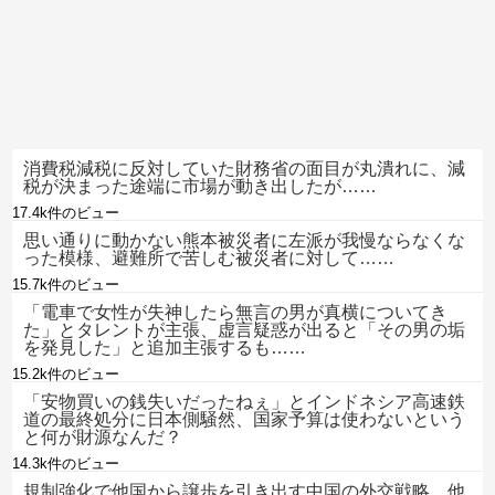
消費税減税に反対していた財務省の面目が丸潰れに、減
税が決まった途端に市場が動き出したが……
17.4k件のビュー
思い通りに動かない熊本被災者に左派が我慢ならなくな
った模様、避難所で苦しむ被災者に対して……
15.7k件のビュー
「電車で女性が失神したら無言の男が真横についてき
た」とタレントが主張、虚言疑惑が出ると「その男の垢
を発見した」と追加主張するも……
15.2k件のビュー
「安物買いの銭失いだったねぇ」とインドネシア高速鉄
道の最終処分に日本側騒然、国家予算は使わないという
と何が財源なんだ？
14.3k件のビュー
規制強化で他国から譲歩を引き出す中国の外交戦略、他