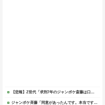
【悲報】Z世代「求刑7年のジャンポケ斎藤は口封じに被害者殺した方が量刑軽かっただろ」←1万いいね
ジャンポケ斉藤「同意があったんです。本当です。信じて下さい」 ←何でこの主張が通らないの？