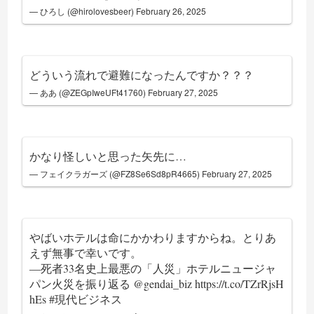
— ひろし (@hirolovesbeer)
February 26, 2025
どういう流れで避難になったんですか？？？
— ああ (@ZEGpIweUFt41760)
February 27, 2025
かなり怪しいと思った矢先に…
— フェイクラガーズ (@FZ8Se6Sd8pR4665)
February 27, 2025
やばいホテルは命にかかわりますからね。とりあ
えず無事で幸いです。
―死者33名史上最悪の「人災」ホテルニュージャ
パン火災を振り返る
@gendai_biz
https://t.co/TZrRjsH
hEs
#現代ビジネス