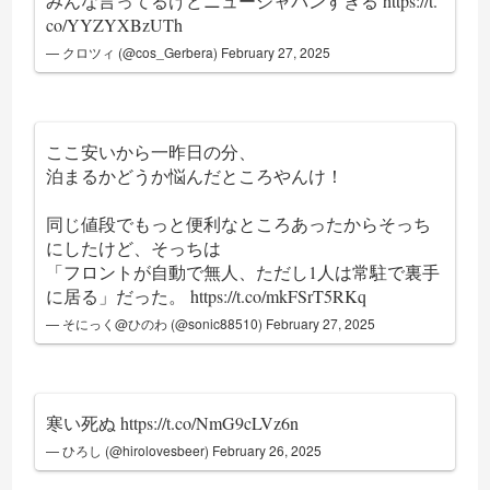
みんな言ってるけどニュージャパンすぎる
https://t.
co/YYZYXBzUTh
— クロツィ (@cos_Gerbera)
February 27, 2025
ここ安いから一昨日の分、
泊まるかどうか悩んだところやんけ！
同じ値段でもっと便利なところあったからそっち
にしたけど、そっちは
「フロントが自動で無人、ただし1人は常駐で裏手
に居る」だった。
https://t.co/mkFSrT5RKq
— そにっく@ひのわ (@sonic88510)
February 27, 2025
寒い死ぬ
https://t.co/NmG9cLVz6n
— ひろし (@hirolovesbeer)
February 26, 2025