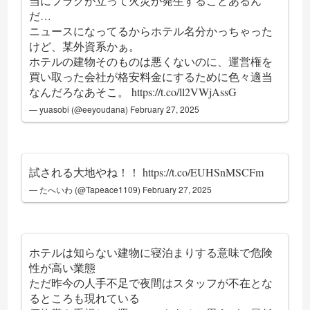
当にフラグが立って火災が発生することあるん
だ…
ニュースになってるからホテル名分かっちゃった
けど、某外資系かぁ。
ホテルの建物そのものは悪くないのに、運営権を
買い取った会社が格安料金にするために色々適当
なんだろなあそこ。
https://t.co/ll2VWjAssG
— yuasobi (@eeyoudana)
February 27, 2025
試される大地やね！！
https://t.co/EUHSnMSCFm
— たへいわ (@Tapeace1109)
February 27, 2025
ホテルは知らない建物に寝泊まりする意味で危険
性が高い業態
ただ昨今の人手不足で夜間はスタッフが不在とな
るところも現れている