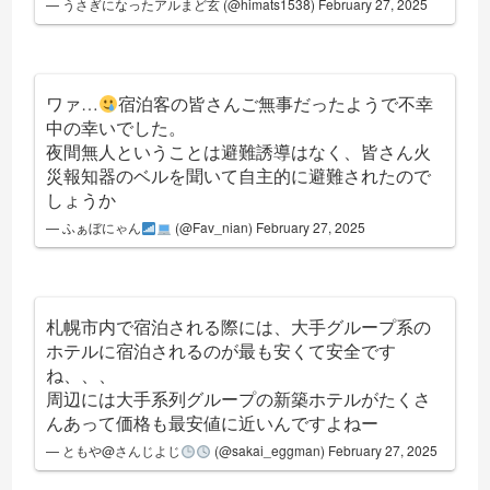
— うさぎになったアルまど玄 (@himats1538)
February 27, 2025
ワァ…
宿泊客の皆さんご無事だったようで不幸
中の幸いでした。
夜間無人ということは避難誘導はなく、皆さん火
災報知器のベルを聞いて自主的に避難されたので
しょうか
— ふぁぼにゃん
(@Fav_nian)
February 27, 2025
札幌市内で宿泊される際には、大手グループ系の
ホテルに宿泊されるのが最も安くて安全です
ね、、、
周辺には大手系列グループの新築ホテルがたくさ
んあって価格も最安値に近いんですよねー
— ともや@さんじよじ
(@sakai_eggman)
February 27, 2025