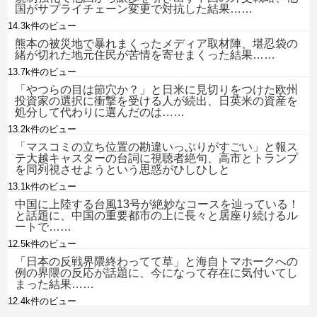
国がサプライチェーン変更で対抗した結果……
14.3k件のビュー
熊本の被災地で暴れまくったメディア取材陣、堪忍袋の
緒が切れた地元住民が苦情を寄せまくった結果……
13.7k件のビュー
「やつらの目は節穴か？」と日米に見切りをつけた欧州
投資家の選択に衝撃を受ける人が続出、日英米の資産を
処分して代わりに選んだのは……
13.2k件のビュー
「マスコミの立ち位置の勘違いっぷりがすごい」と報ス
テ大越キャスターの台詞に視聴者絶句、高市とトランプ
を同列視させようという思惑がひしひしと
13.1k件のビュー
中国に上陸する台風13号が絶妙なコースを辿っている！
と話題に、中国の重要都市の上に長々と居座り続けるル
ートで……
12.5k件のビュー
「日本の反戦界隈終わってて草」と海自トマホークへの
例の界隈の反応が話題に、今になって存在に気付いてし
まった結果……
12.4k件のビュー