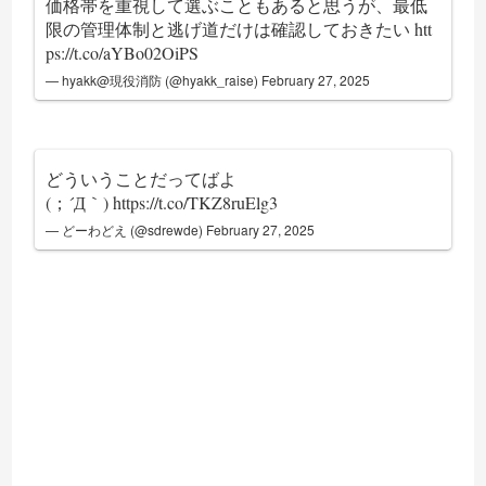
価格帯を重視して選ぶこともあると思うが、最低
限の管理体制と逃げ道だけは確認しておきたい
htt
ps://t.co/aYBo02OiPS
— hyakk@現役消防 (@hyakk_raise)
February 27, 2025
どういうことだってばよ
(；´Д｀)
https://t.co/TKZ8ruElg3
— どーわどえ (@sdrewde)
February 27, 2025