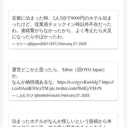
京都に泊まった時、2人3泊で9000円のホテル泊ま
ったけど、従業員チェックイン時以外不在だった
わ。連絡繋がらなかったから、よく考えたら火災
になったらやばかったわ。
— ゼリー (@japon20211037)
February 27, 2025
運営どこかと思ったら、Tabist（旧OYO Japan）
か。
なんか納得感あるな。
https://t.co/gyvKn44dg7
https://
t.co/0AmB3OcxTM
pic.twitter.com/3brtEyVHvN
— しおむすび (@saltedmusubi)
February 27, 2025
泊まったホテルがなんか怪しいという投稿から本