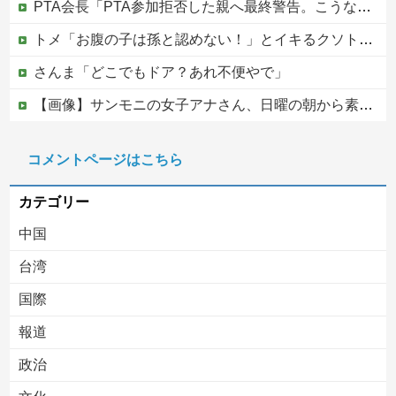
PTA会長「PTA参加拒否した親へ最終警告。こうなってもいい？」
トメ「お腹の子は孫と認めない！」とイキるクソトメに父親不明のコトメ子を引き合いに出した私。トメ「米軍の血筋よ！」私「〇〇じゃないですか」←得体の知れない～はお前（コトメ）のところだろｗ
さんま「どこでもドア？あれ不便やで」
【画像】サンモニの女子アナさん、日曜の朝から素材を提供してしまう
中国、三峡ダムが全開放流。長江流域で深刻な洪水被害
コメントページはこちら
この中国人親子やばすぎる。日本で窃盗
カテゴリー
中国
台湾
国際
報道
Powered by livedoor 相互RSS
政治