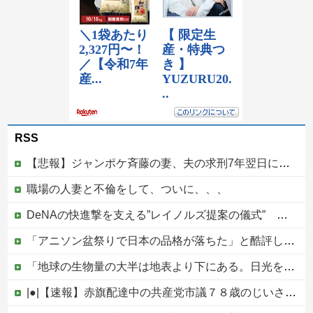
RSS
【悲報】ジャンポケ斉藤の妻、夫の求刑7年翌日にウキウキでInstagram更新
職場の人妻と不倫をして、ついに、、、
DeNAの快進撃を支える”レイノルズ提案の儀式” 決勝2ランの宮下が明かす「儀式を始めてから、チームが一つになっている」
「アニソン盆祭りで日本の品格が落ちた」と酷評した元女優、「あんたが品格を語るのかよ！」と総ツッコミを食らってしまい……他
「地球の生物量の大半は地表より下にある。日光を浴びている我々のほうが変わり種だ」足元の岩の中の話
|●|【速報】赤旗配達中の共産党市議７８歳のじいさん、左に寄りすぎたか車で民家当て逃げ