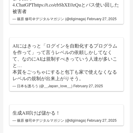
4.ChatGPT
https://t.co/ebShXE0zQu
とパス使い回した
被害者
— 篠原 修司＠デジタルマガジン (@digimaga)
February 27, 2025
AIにはきっと「ログインを自動化するプログラム
を作って」って言うレベルの依頼しかしてなく
て、なのにAIは規制すべきっていう人達が多いこ
と…
本質をごっちゃにすると包丁も家で使えなくなる
レベルの規制が出来上がりそう。
— 日本を護ろう (@__Japan_love__)
February 27, 2025
生成AI叩けば儲かる！
— 篠原 修司＠デジタルマガジン (@digimaga)
February 27, 2025