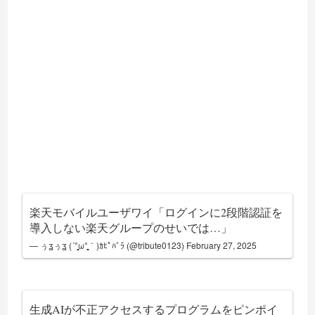
楽天モバイルユーザワイ「ログインに2段階認証を
導入しない楽天グループのせいでは…」
— ぅʓぅʓ (´°̥̥̥̥̥̥̥̥ω°̥̥̥̥̥̥̥̥｀)ｶﾋﾟﾊﾞﾗ (@tribute0123)
February 27, 2025
生成AIが不正アクセスするプログラムをピンポイ