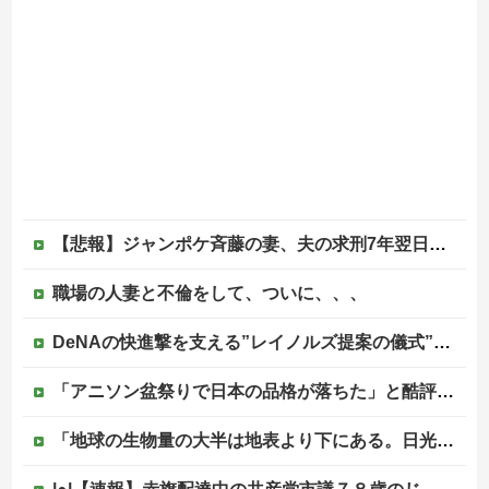
【悲報】ジャンポケ斉藤の妻、夫の求刑7年翌日にウキウキでInstagram更新
職場の人妻と不倫をして、ついに、、、
DeNAの快進撃を支える”レイノルズ提案の儀式” 決勝2ランの宮下が明かす「儀式を始めてから、チームが一つになっている」
「アニソン盆祭りで日本の品格が落ちた」と酷評した元女優、「あんたが品格を語るのかよ！」と総ツッコミを食らってしまい……他
「地球の生物量の大半は地表より下にある。日光を浴びている我々のほうが変わり種だ」足元の岩の中の話