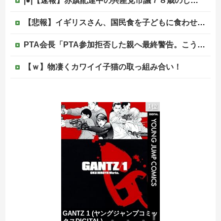
|●|【速報】赤旗配達中の共産党市議７８歳のじいさん、左に寄りすぎたか車で民家当て逃げ
【悲報】イギリスさん、国民食を子どもに食わせるのを諦めるｗｗｗｗｗｗｗ
PTA会長「PTA参加拒否した親へ最終警告。こうなってもいい？」
【ｗ】物凄くカワイイ子猫の取っ組み合い！
さんま「どこでもドア？あれ不便やで」
1位
【画像】サンモニの女子アナさん、日曜の朝から素材を提供してしまう
中国、三峡ダムが全開放流。長江流域で深刻な洪水被害
この中国人親子やばすぎる。日本で窃盗
GANTZ 1 (ヤングジャンプコミッ