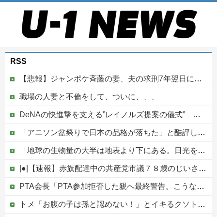
RSS
【悲報】ジャンポケ斉藤の妻、夫の求刑7年翌日にウキウキでInstagram更新
職場の人妻と不倫をして、ついに、、、
DeNAの快進撃を支える”レイノルズ提案の儀式” 決勝2ランの宮下が明かす「儀式を始めてから、チームが一つになっている」
「アニソン盆祭りで日本の品格が落ちた」と酷評した元女優、「あんたが品格を語るのかよ！」と総ツッコミを食らってしまい……他
「地球の生物量の大半は地表より下にある。日光を浴びている我々のほうが変わり種だ」足元の岩の中の話
|●|【速報】赤旗配達中の共産党市議７８歳のじいさん、左に寄りすぎたか車で民家当て逃げ
PTA会長「PTA参加拒否した親へ最終警告。こうなってもいい？」
トメ「お腹の子は孫と認めない！」とイキるクソトメに父親不明のコトメ子を引き合いに出した私。トメ「米軍の血筋よ！」私「〇〇じゃないですか」←得体の知れない～はお前（コトメ）のところだろｗ