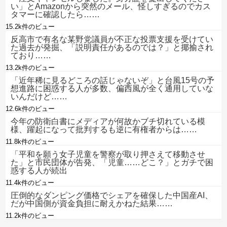
い」とAmazonから突然のメール、怪しすぎるのでカス
タマーに確認したら……
15.2k件のビュー
反高市で有名な某野党議員が不正な投票支援を受けてい
た過去が発掘、「説明責任があるのでは？」と揶揄され
ており……
13.2k件のビュー
「近年稀に見るどころの話じゃないぞ」と台風15号の予
想進路に困惑する人が多数、偏西風が全く通用していな
いんだけど……
12.6k件のビュー
今年の防衛白書にメディアが何故かブチ切れている模
様、躍起になって批判するも逆に有権者からは……
11.8k件のビュー
「平和を願う女子児童を警察が取り押さえて移動させ
た」と市民団体が告発、「児童……どこ？」とガチで困
惑する人が続出
11.4k件のビュー
圧倒的なダンピング価格でシェアを確保した中国産AI、
だが中国側が資金負担に耐えかねた結果……
11.2k件のビュー