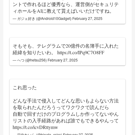
ントで作れるほど優秀なら、運営側がセキュリテ
ィホールをAIに教えて貰えばいいだけですね。
— ガジェ好き (@Android10Gadget)
February 27, 2025
そもそも、テレグラムで20億件の名簿手に入れた
経緯を知りたいわ。
https://t.co/IPq9C7O8FF
— へつ (@hetsu256)
February 27, 2025
これ思った
どんな手法で侵入してどんな思いもよらない方法
を取られたんだろうってワクワクで読んだら
自動で回すだけのプログラムしか作ってないやん
リストの入手経路があれば誰でもできるやんって
https://t.co/icvDRttymw
— 日向れいら (@hinata_reira)
February 27, 2025