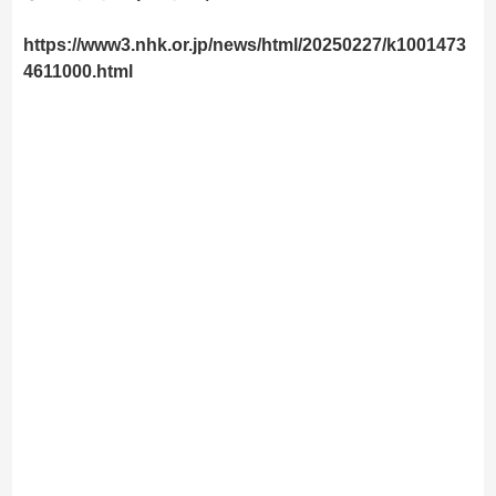
https://www3.nhk.or.jp/news/html/20250227/k1001473
4611000.html