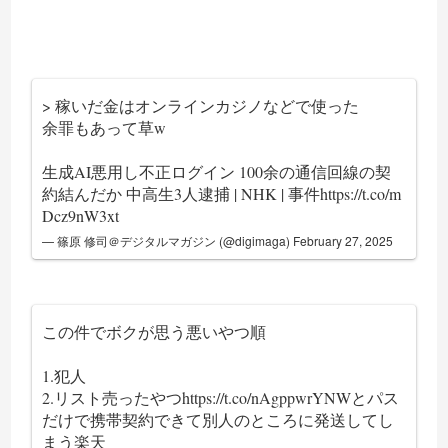
> 稼いだ金はオンラインカジノなどで使った
余罪もあって草w
生成AI悪用し不正ログイン 100余の通信回線の契
約結んだか 中高生3人逮捕 | NHK | 事件
https://t.co/m
Dcz9nW3xt
— 篠原 修司＠デジタルマガジン (@digimaga)
February 27, 2025
この件でボクが思う悪いやつ順
1.犯人
2.リスト売ったやつ
https://t.co/nAgppwrYNW
とパス
だけで携帯契約できて別人のところに発送してし
まう楽天