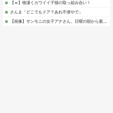
【ｗ】物凄くカワイイ子猫の取っ組み合い！
さんま「どこでもドア？あれ不便やで」
【画像】サンモニの女子アナさん、日曜の朝から素材を提供してしまう
中国、三峡ダムが全開放流。長江流域で深刻な洪水被害
この中国人親子やばすぎる。日本で窃盗
Powered by livedoor 相互RSS