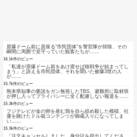
原爆ドーム前に居座る”市民団体”を警官隊が排除、その
瞬間に周囲で見守っていた観客たちが……
16.1k件のビュー
「私達が原爆ドーム前をあけ渡せば核戦争が始まってし
まう」と訴える市民団体、それを聞いた被爆3世の人
が……
15.7k件のビュー
熊本県知事の要請をガン無視したTBS、避難所に取材班
が押し入ってプライバシーに全く配慮しない報道を……
15.3k件のビュー
フジテレビが金の卵を産む鶏を自ら絞め殺した模様、社
運を賭けたドル箱コンテンツが御蔵入りになってしま
い……
15.3k件のビュー
「注文キャンセルしました。身分証を提出してくださ