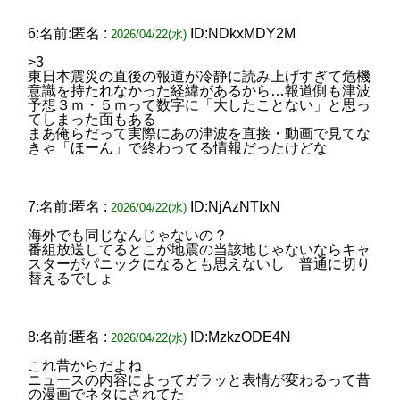
6:名前:匿名 :
ID:NDkxMDY2M
2026/04/22(水)
>3
東日本震災の直後の報道が冷静に読み上げすぎて危機
意識を持たれなかった経緯があるから…報道側も津波
予想３ｍ・５ｍって数字に「大したことない」と思っ
てしまった面もある
まあ俺らだって実際にあの津波を直接・動画で見てな
きゃ「ほーん」で終わってる情報だったけどな
7:名前:匿名 :
ID:NjAzNTIxN
2026/04/22(水)
海外でも同じなんじゃないの？
番組放送してるとこが地震の当該地じゃないならキャ
スターがパニックになるとも思えないし 普通に切り
替えるでしょ
8:名前:匿名 :
ID:MzkzODE4N
2026/04/22(水)
これ昔からだよね
ニュースの内容によってガラッと表情が変わるって昔
の漫画でネタにされてた