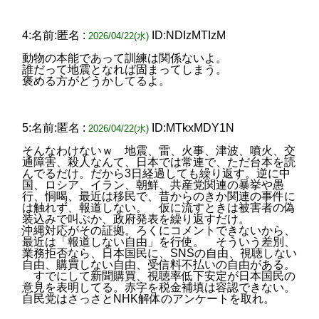
4:名前:匿名 :
ID:NDIzMTIzM
2026/04/22(水)
動物の本能であって訓練は関係ないよ。
誰だって地震となれば固まってしまう。
褒める方がどうかしてるよ。
5:名前:匿名 :
ID:MTkxMDY1N
2026/04/22(水)
そんなわけないｗ 地震、雷、火事、津波、噴火、交
通障害、殺人なんて、日本では常連で、ただ台本を読
んでるだけ。だから3日経過しても繰り返す。逆に中
国、ロシア、イラン、朝鮮、共産党関連の暴挙や愚
行、恫喝、最近は移民で、昔からのきか関連の事件に
は触れず、報道しない。 仮に流すときは被害者の偽
装込みで叫ぶか、政府発表を繰り返すだけ。
沖縄対応がその証拠。ろくにコメントできないから、
最近は「報道しない自由」を行使。 そういう差別、
業務拒否なら、日本国民に、SNSの自由、視聴しない
自由、購買しない自由、受信料不払いの自由がある。
すでにして新聞購買、視聴率低下安定が日本国民の
意見を表明してる。赤字を税金補填は容認できない。
自民党はさっさとNHK解体のアンケートを取れ。