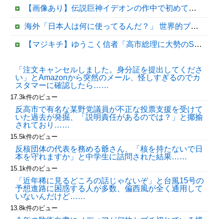
【画像あり】伝説巨神イデオンの作中で初めてイデオンガンを使用しその威力を目にした主人公達の反応がこちら…
海外「日本人は何に使ってるんだ？」 世界的ブームの日本の食品、買ってみたものの使い道が分からない外国人が続出
【マジキチ】ゆうこく信者「高市総理に大勢のSP。税金の無駄遣いです」→『山上のようなテロリストのせい』とリプされ「山上君が犯人だとまだ思っておら...
【悲報】シャインマスカット200房（40万円相当）を畑から盗んだ男を逮捕 ネットで販売していた模様
「注文キャンセルしました。身分証を提出してくださ
い」とAmazonから突然のメール、怪しすぎるのでカ
世界でバズったスペイン国民の怒り
スタマーに確認したら……
17.3k件のビュー
反高市で有名な某野党議員が不正な投票支援を受けて
いた過去が発掘、「説明責任があるのでは？」と揶揄
されており……
15.5k件のビュー
反核団体の代表を務める爺さん、「核を持たないで日
本を守れますか」と中学生に詰問された結果……
15.1k件のビュー
「近年稀に見るどころの話じゃないぞ」と台風15号の
Powered by livedoor 相互RSS
予想進路に困惑する人が多数、偏西風が全く通用して
いないんだけど……
13.8k件のビュー