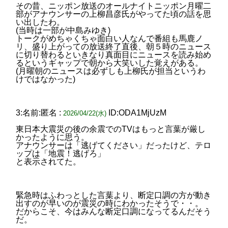
その昔、ニッポン放送のオールナイトニッポン月曜二
部がアナウンサーの上柳昌彦氏がやってた頃の話を思
い出したわ。
(当時は一部が中島みゆき)
トークがめちゃくちゃ面白い人なんで番組も馬鹿ノ
リ、盛り上がっての放送終了直後、朝５時のニュース
に切り替わるといきなり真面目にニュースを読み始め
るというギャップで朝から大笑いした覚えがある。
(月曜朝のニュースは必ずしも上柳氏が担当というわ
けではなかった)
3:名前:匿名 :
ID:ODA1MjUzM
2026/04/22(水)
東日本大震災の後の余震でのTVはもっと言葉が厳し
かったように思う。
アナウンサーは「逃げてください」だったけど、テロ
ップは「地震！逃げろ」
と表示されてた。
緊急時はふわっとした言葉より、断定口調の方が動き
出すのが早いのが震災の時にわかったそうで・・。
だからこそ、今はみんな断定口調になってるんだそう
だ。