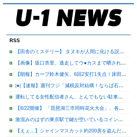
RSS
【田舎のミステリー】 タヌキが人間に化ける説、これ多分マジ
【画像】坂口杏里、逃走してウ●カスまで晒されるｗｗｗｗｗ
【朗報】カープ鈴木健矢、6回2安打1失点！床田の代役先発で快投し鯉党に絶賛される！
|●|【速報】週刊フジ「減税反対結構！ならば石破太郎と河野茂は離党してケジメをつけろ」
運転してる女性配信者さん、とんでもない駐車テクニックを見せつけてネット民をドン引きさせるｗｗｗｗｗｗ他
【8/22開催】 「琵琶湖三市同時花火大会」、各市公式「そんな花火大会は存在しない」→ 高価チケットを購入した人達がSNS阿鼻叫喚
激混みのはずの東京駅で鍵が空いているコインロッカーが散見、「ラッキー」と思って中を確認してみると……
【えぇ…】シャインマスカット約200房を盗んだ男の自宅を調べた結果ｗｗｗｗｗｗｗｗ