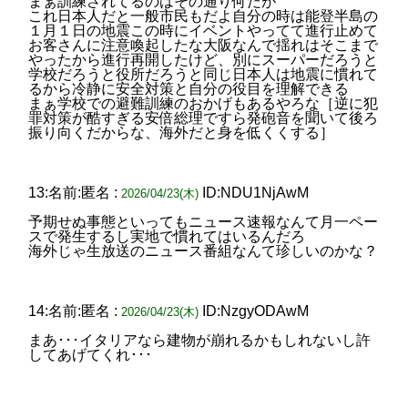
まぁ訓練されてるのはその通り何だが
これ日本人だと一般市民もだよ自分の時は能登半島の
１月１日の地震この時にイベントやってて進行止めて
お客さんに注意喚起したな大阪なんで揺れはそこまで
やったから進行再開したけど、別にスーパーだろうと
学校だろうと役所だろうと同じ日本人は地震に慣れて
るから冷静に安全対策と自分の役目を理解できる
まぁ学校での避難訓練のおかげもあるやろな［逆に犯
罪対策が酷すぎる安倍総理ですら発砲音を聞いて後ろ
振り向くだからな、海外だと身を低くくする］
13:名前:匿名 :
ID:NDU1NjAwM
2026/04/23(木)
予期せぬ事態といってもニュース速報なんて月一ペー
スで発生するし実地で慣れてはいるんだろ
海外じゃ生放送のニュース番組なんて珍しいのかな？
14:名前:匿名 :
ID:NzgyODAwM
2026/04/23(木)
まあ･･･イタリアなら建物が崩れるかもしれないし許
してあげてくれ･･･