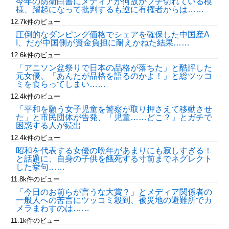
今年の防衛白書にメディアが何故かブチ切れている模
様、躍起になって批判するも逆に有権者からは……
12.7k件のビュー
圧倒的なダンピング価格でシェアを確保した中国産A
I、だが中国側が資金負担に耐えかねた結果……
12.6k件のビュー
「アニソン盆祭りで日本の品格が落ちた」と酷評した
元女優、「あんたが品格を語るのかよ！」と総ツッコ
ミを食らってしまい……
12.4k件のビュー
「平和を願う女子児童を警察が取り押さえて移動させ
た」と市民団体が告発、「児童……どこ？」とガチで
困惑する人が続出
12.4k件のビュー
昭和を代表する女優の晩年があまりにも寂しすぎる！
と話題に、自身の子供を餓死する寸前までネグレクト
した挙句……
11.8k件のビュー
「今日のお前らが言うな大賞？」とメディア関係者の
一般人への苦言にツッコミ殺到、被災地の避難所でカ
メラまわすのは……
11.1k件のビュー