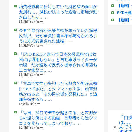
消費税減税に反対していた財務省の面目が
丸潰れに、減税が決まった途端に市場が動
き出したが……
15.3k件のビュー
今まで賛成派から発言権を奪っていた減税
反対派、だが全員に発言権が与えられるよ
うに方式変更された途端……
14.3k件のビュー
「BYD Raccoと違って日本の軽規格では欧
州には通用しない」と自動車系ライターが
示唆、だが速攻で反例を提示されて即落ち
二コマ状態に……
13.4k件のビュー
「電車で女性が失神したら無言の男が真横
についてきた」とタレントが主張、虚言疑
惑が出ると「その男の垢を発見した」と追
加主張するも……
13k件のビュー
「毎日、渋谷でデモが起きてる」と左派が
「目
心の拠り所にする動画、目撃者から総ツッ
は…
コミを食らってしまっており……
«
んでも
12.8k件のビュー
すぎ