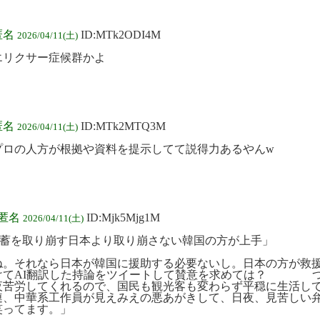
匿名
ID:MTk2ODI4M
2026/04/11(土)
エリクサー症候群かよ
匿名
ID:MTk2MTQ3M
2026/04/11(土)
プロの人方が根拠や資料を提示してて説得力あるやんw
:匿名
ID:Mjk5Mjg1M
2026/04/11(土)
「備蓄を取り崩す日本より取り崩さない韓国の方が上手」
ね。それなら日本が韓国に援助する必要ないし。日本の方が救
けてAI翻訳した持論をツイートして賛意を求めては？ つ
夜苦労してくれるので、国民も観光客も変わらず平穏に生活し
連、中華系工作員が見えみえの悪あがきして、日夜、見苦しい
笑ってます。」