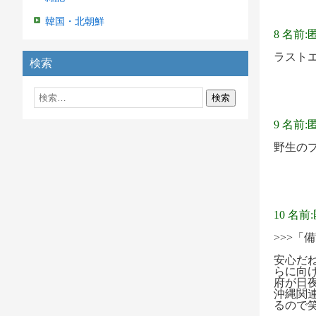
韓国・北朝鮮
8 名前:
ラスト
検索
9 名前:
野生の
10 名前
>>>
安心だ
らに向
府が日
沖縄関
るので