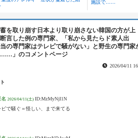
施設で……
…
蓄を取り崩す日本より取り崩さない韓国の方が上
断言した例の専門家、「私から見たらド素人出
当の専門家はテレビで騒がない」と野生の専門家
……」
のコメントページ
2026/04/11 1
ト
匿名
ID:MzMyNjI1N
2026/04/11(土)
レビで騒ぐ＝怪しい、まで来てる