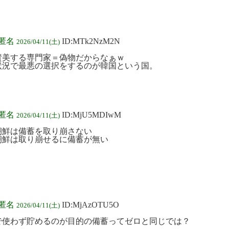
:匿名
ID:MTk2NzM2N
2026/04/11(土)
賛美する専門家＝偽物だからなぁｗ
状況で最悪の選択をするのが韓国という国。
:匿名
ID:MjU5MDIwM
2026/04/11(土)
朝鮮は備蓄を取り崩さない
朝鮮は取り崩せるに備蓄が無い
:匿名
ID:MjAzOTU5O
2026/04/11(土)
で使わず貯めるのが目的の備蓄ってゼロと同じでは？