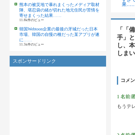
果…
熊本の被災地で暴れまくったメディア取材
陣、堪忍袋の緒が切れた地元住民が苦情を
寄せまくった結果……
11.8k件のビュー
「「備
韓国Webtoon企業の最後の牙城だった日本
市場、韓国の自慢の種だった某アプリが遂
手」と
に……
し、本
11.5k件のビュー
しまい
スポンサードリンク
コメン
1 名前:
もうテ