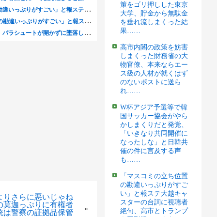
策をゴリ押しした東京
大学、貯金から無駄金
を垂れ流しまくった結
果……
高市内閣の政策を妨害
しまくった財務省の大
物官僚、本来ならエー
ス級の人材が就くはず
のないポストに送ら
れ……
W杯アジア予選等で韓
国サッカー協会がやら
かしまくりだと発覚、
「いきなり共同開催に
なったしな」と日韓共
催の件に言及する声
も……
「マスコミの立ち位置
の勘違いっぷりがすご
い」と報ステ大越キャ
よりさらに悪いじゃね
スターの台詞に視聴者
の莫迦っぷりに有権者
»
絶句、高市とトランプ
銃は警察の証拠品保管