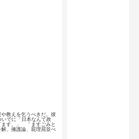
援や教えを乞うべきだ。彼
いでに「日本なんて政
てます。」 「ますごみと
弁解、擁護論、屁理屈並べ