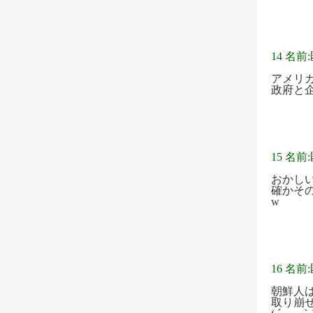
14 名前
アメリ
政府と
15 名前
おかし
確かそ
w
16 名前
朝鮮人
取り崩