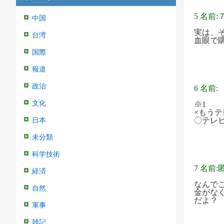
5 名前
中国
実は、
台湾
血眼で
国際
報道
政治
6 名前
文化
※1
×もう
〇テレ
日本
未分類
科学技術
7 名前:
経済
なんで
自然
金がな
だよ？
軍事
雑記