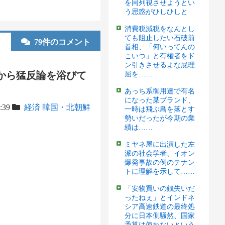
を同列視させようとい
う思惑がひしひしと
消費税減税をなんとし
ても阻止したい石破前
79件のコメント
首相、「何いってんの
こいつ」と有権者をド
ン引きさせるよな屁理
から猛反論を浴びて
屈を……
あっち系御用達で有名
になった某ブランド、
6:39
経済
韓国・北朝鮮
一時は飛ぶ鳥を落とす
勢いだったが今期の業
績は……
ミヤネ屋に出演した左
派の社会学者、イオン
爆発事故の例のテナン
トに理解を示して……
「安物買いの銭失いだ
ったねぇ」とインドネ
シア高速鉄道の最終処
分に日本側騒然、国家
予算は使わないという