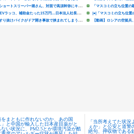
薬をまともに作れないのか、あの国
「当所考えてた状況
…」と中国が輸入した日本産目薬がと
ぇか」と公安と道警
ない状況に、PM2.5とか環境汚染が酷
絶句、押収物である
て重度のアレルギー症状が蔓延した結