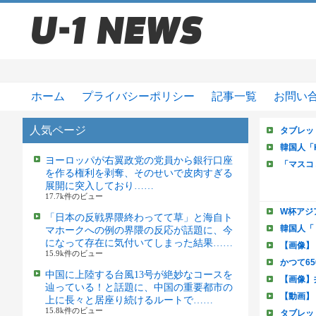
ホーム
プライバシーポリシー
記事一覧
お問い
人気ページ
ヨーロッパが右翼政党の党員から銀行口座
を作る権利を剥奪、そのせいで皮肉すぎる
展開に突入しており……
17.7k件のビュー
「日本の反戦界隈終わってて草」と海自ト
マホークへの例の界隈の反応が話題に、今
になって存在に気付いてしまった結果……
15.9k件のビュー
中国に上陸する台風13号が絶妙なコースを
辿っている！と話題に、中国の重要都市の
上に長々と居座り続けるルートで……
15.8k件のビュー