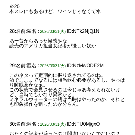
※20
本スレにもあるけど、ワインじゃなくて水
28:名前:匿名 :
ID:NTk2NjQ1N
2026/03/31(火)
あー昔からあった疑惑やな
読売のアメリカ担当女記者が怪しい奴か
29:名前:匿名 :
ID:NzMwODE2M
2026/03/31(火)
このネタって定期的に掘り返されてるのね。
酒でここまでなるには相当飲む必要があるし、やっぱ
り睡眠薬かなぁ。
この状態で会見させるのは今じゃあ考えられないけ
ど、当時でもかなり異常かと。
ミネラルウォーターの瓶は当時はやったのか、それと
も印象操作を狙ったのか分らん。
30:名前:匿名 :
ID:NTU0MjgxO
2026/03/31(火)
おたくの記者が盛ったのは間違いないんでないの？