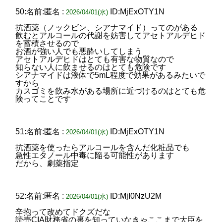
50:名前:匿名 :
ID:MjExOTY1N
2026/04/01(水)
抗酒薬（ノックビン、シアナマイド）ってのがある
飲むとアルコールの代謝を妨害してアセトアルデヒド
を蓄積させるので
お酒が強い人でも悪酔いしてしまう
アセトアルデヒドはとても有害な物質なので
知らない人に飲ませるのはとても危険です
シアナマイドは液体で5mL程度で効果があるみたいで
すから
カスゴミを飲み水がある場所に近づけるのはとても危
険ってことです
51:名前:匿名 :
ID:MjExOTY1N
2026/04/01(水)
抗酒薬を使ったらアルコールを含んだ化粧品でも
急性エタノール中毒に陥る可能性があります
だから、劇薬指定
52:名前:匿名 :
ID:MjI0NzU2M
2026/04/01(水)
辛抱って改めてドクズだな
読売CIA財務省の裏を知っていなきゃここまで大臣を