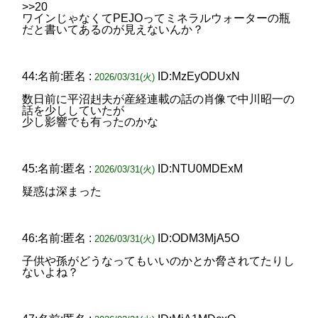
>>20
ワインじゃなくてPEJOってミネラルウォーターの瓶
だと書いてあるのが見えないんか？
44:名前:匿名 :
ID:MzEyODUxN
2026/03/31(火)
数日前に平沼赳夫が産経連載の話の肖像で中川昭一の
話を少ししていたが
少し影響でも有ったのかな
45:名前:匿名 :
ID:NTU0MDExM
2026/03/31(火)
疑惑は深まった
46:名前:匿名 :
ID:ODM3MjA5O
2026/03/31(火)
子供や孫がどうなってもいいのかとか脅されてたりし
ないよね？