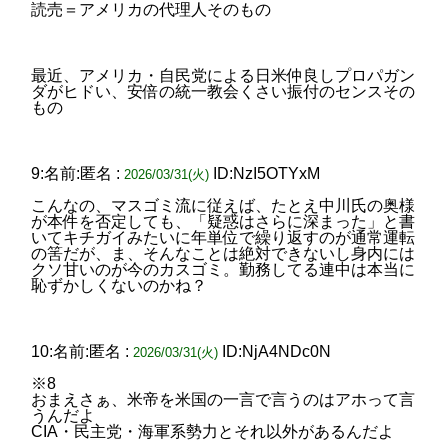
読売＝アメリカの代理人そのもの
最近、アメリカ・自民党による日米仲良しプロパガン
ダがヒドい、安倍の統一教会くさい振付のセンスその
もの
9:名前:匿名 :
ID:NzI5OTYxM
2026/03/31(火)
こんなの、マスゴミ流に従えば、たとえ中川氏の奥様
が本件を否定しても、「疑惑はさらに深まった」と書
いてキチガイみたいに年単位で繰り返すのが通常運転
の筈だが、ま、そんなことは絶対できないし身内には
クソ甘いのが今のカスゴミ。勤務してる連中は本当に
恥ずかしくないのかね？
10:名前:匿名 :
ID:NjA4NDc0N
2026/03/31(火)
※8
おまえさぁ、米帝を米国の一言で言うのはアホって言
うんだよ
CIA・民主党・海軍系勢力とそれ以外があるんだよ