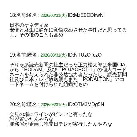
18:名前:匿名 :
ID:MzE0ODkwN
2026/03/31(火)
日本のケネディ家
安倍と麻生に静かに覚悟決めさせた事件だと思ってる
よ、その後のことも含め
19:名前:匿名 :
ID:NTUzOTczO
2026/03/31(火)
そりゃあ読売新聞の社主だった正力松太郎は米国CIA
から「PODAM」及び「POJACPOT-1」の個人コード
ネームを与えられた非公然協力者だったし、読売新聞
社及び日本テレビ放送網もまた「PODALTON」のコ
ードネームを付けられた組織だもの
20:名前:匿名 :
ID:OTM3MDg5N
2026/03/31(火)
会見の場にワインがビンごと有ったな
誰が置いたんやろな
罪務省が企画し読売日テレが実行したんやろな