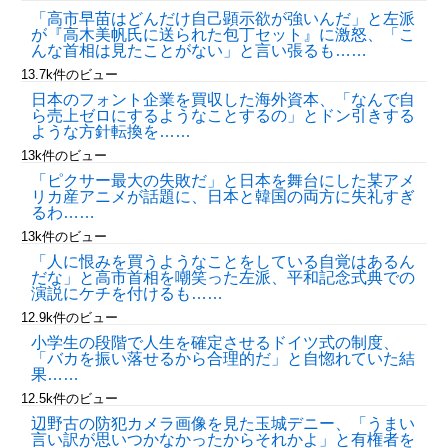
「高市早苗はどんだけ自己顕示欲が強いんだ」と左派
が『高木美帆氏に送られた包丁セット』に激怒、「こ
んな首相は見たことがない」と言い張るも……
13.7k件のビュー
日本のフォント企業を買収した海外資本、「なんで自
ら売上ゼロにするようなことするの」とドン引きする
ような方針転換を……
13k件のビュー
「ピクサー最大の失敗だ」と日本を舞台にした某アメ
リカ産アニメが話題に、日本と韓国の両方に失礼すぎ
るわ……
13k件のビュー
「人に恨みを買うようなことをしている自覚はあるん
だな」と高市首相を嘲笑った左派、平和記念式典での
演説にケチを付けるも……
12.9k件のビュー
小学生の段階で人生を確定させるドイツ式の制度、
「バカを振い落せるから合理的だ」と自惚れていた結
果……
12.5k件のビュー
辺野古の防犯カメラ画像を見た玉城デニー、「うまい
言い訳が思いつかなかったからそれかよ」と有権者を