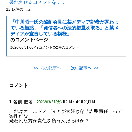
呆れさせるコメントを……
12.1k件のビュー
「中川昭一氏の酩酊会見に某メディア記者が関わっ
ている疑惑、「発信者への法的措置を取る」と某メ
ディアが宣言している模様」
のコメントページ
2026/03/31 06:49
コメント(52件のコメント)
<< 前の記事へ
次の記事へ >>
コメント
1:名前:匿名 :
ID:NzI4ODQ1N
2026/03/31(火)
これはオールドメディアが大好きな「説明責任」って
案件だな
疑われた方が責任を負うんだっけか？