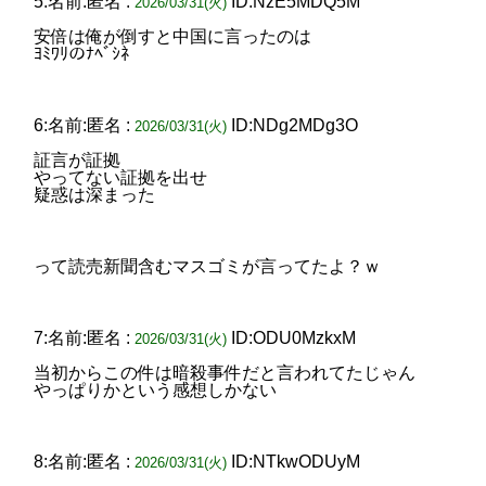
5:名前:匿名 :
ID:NzE5MDQ5M
2026/03/31(火)
安倍は俺が倒すと中国に言ったのは
ﾖﾐﾜﾘのﾅﾍﾞｼﾈ
6:名前:匿名 :
ID:NDg2MDg3O
2026/03/31(火)
証言が証拠
やってない証拠を出せ
疑惑は深まった
って読売新聞含むマスゴミが言ってたよ？ｗ
7:名前:匿名 :
ID:ODU0MzkxM
2026/03/31(火)
当初からこの件は暗殺事件だと言われてたじゃん
やっぱりかという感想しかない
8:名前:匿名 :
ID:NTkwODUyM
2026/03/31(火)