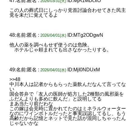
47:名前:匿名 :
ID:MjA1MDcxO
2026/03/31(火)
この人の葬式日にしっかり党首討論合わせてきた民主
党を未だに覚えてるよ
48:名前:匿名 :
ID:MTg2ODgwN
2026/04/01(水)
他人の薬を調べもせず使うのは危険。
ホテルじゃ頼まれても出さなかったりする。
49:名前:匿名 :
ID:MjI0NDUxM
2026/04/01(水)
>>48
中川本人は記者からもらった薬飲んだなんて言ってな
い
国会答弁で「友人の医師が処方した2種類の風邪薬を
ふだんよりも多めに飲んだ」と説明してる
まあ当たり前だわな
この嫁は会見時に置かれてたのはミネラルウォーター
なのにワインボトルだったと事実誤認してるし、もう
高齢だから記憶とネットで見た話が混同しちゃったん
じゃないかな