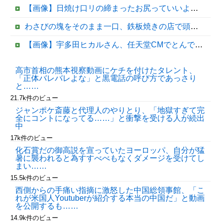
【画像】日焼け口リの締まったお尻っていいよね！ｗｗｗｗｗ
わさびの塊をそのまま一口、鉄板焼きの店で頭を抱えた男「もう時間の匂いまで嗅ぎ分けられるだろ」【海外の反応】
【画像】宇多田ヒカルさん、任天堂CMでとんでもない服を着てしまうｗｗｗｗ
ジャンポケ斎藤と代理人のやりとり、「地獄すぎて完全にコントになってる……」と衝撃を受ける人が続出中
高市首相の熊本視察動画にケチを付けたタレント、
「正体バレバレよな」と黒電話の呼び方であっさり
【なぜ？】中国企業に取得されたマンション、日本人が出ていきネパール人で埋まる
と……
21.7k件のビュー
ジャンポケ斎藤と代理人のやりとり、「地獄すぎて完
全にコントになってる……」と衝撃を受ける人が続出
中
17k件のビュー
化石賞だの御高説を宣っていたヨーロッパ、自分が猛
暑に襲われると為すすべべもなくダメージを受けてし
まい……
15.5k件のビュー
Powered by livedoor 相互RSS
西側からの手痛い指摘に激怒した中国総領事館、「こ
れが米国人Youtuberが紹介する本当の中国だ」と動画
を公開するも……
14.9k件のビュー