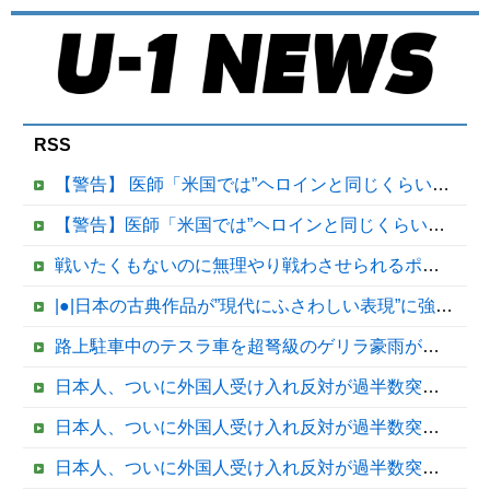
RSS
【警告】 医師「米国では”ヘロインと同じくらいヤバい薬”が日本では平気で処方されてる」
【警告】医師「米国では”ヘロインと同じくらいヤバい薬”が日本では平気で処方されてる」
戦いたくもないのに無理やり戦わさせられるポケモンが可哀想
|●|日本の古典作品が”現代にふさわしい表現”に強制変更される事態が進行中、今の価値観に照らせば……
路上駐車中のテスラ車を超弩級のゲリラ豪雨が直撃、水が溢れてどんどん浸かっていくのを……
日本人、ついに外国人受け入れ反対が過半数突破ｗｗｗ他
日本人、ついに外国人受け入れ反対が過半数突破ｗｗｗ
日本人、ついに外国人受け入れ反対が過半数突破ｗｗｗ