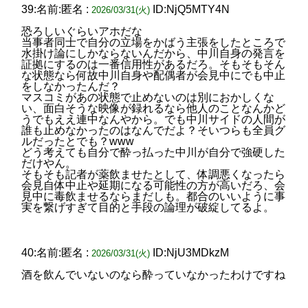
39:名前:匿名 :
ID:NjQ5MTY4N
2026/03/31(火)
恐ろしいぐらいアホだな
当事者同士で自分の立場をかばう主張をしたところで
水掛け論にしかならないんだから、中川自身の発言を
証拠にするのは一番信用性があるだろ。そもそもそん
な状態なら何故中川自身や配偶者が会見中にでも中止
をしなかったんだ？
マスコミがあの状態で止めないのは別におかしくな
い、面白そうな映像が録れるなら他人のことなんかど
うでもええ連中なんやから。でも中川サイドの人間が
誰も止めなかったのはなんでだよ？そいつらも全員グ
ルだったとでも？www
どう考えても自分で酔っ払った中川が自分で強硬した
だけやん。
そもそも記者が薬飲ませたとして、体調悪くなったら
会見自体中止や延期になる可能性の方が高いだろ、会
見中に毒飲ませるならまだしも。都合のいいように事
実を繋げすぎて目的と手段の論理が破綻してるよ。
40:名前:匿名 :
ID:NjU3MDkzM
2026/03/31(火)
酒を飲んでいないのなら酔っていなかったわけですね