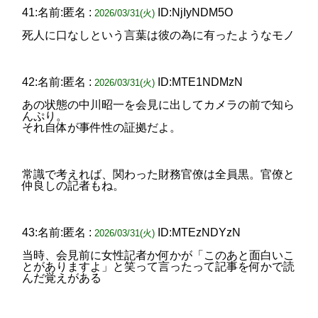
41:名前:匿名 :
ID:NjIyNDM5O
2026/03/31(火)
死人に口なしという言葉は彼の為に有ったようなモノ
42:名前:匿名 :
ID:MTE1NDMzN
2026/03/31(火)
あの状態の中川昭一を会見に出してカメラの前で知ら
んぷり。
それ自体が事件性の証拠だよ。
常識で考えれば、関わった財務官僚は全員黒。官僚と
仲良しの記者もね。
43:名前:匿名 :
ID:MTEzNDYzN
2026/03/31(火)
当時、会見前に女性記者か何かが「このあと面白いこ
とがありますよ」と笑って言ったって記事を何かで読
んだ覚えがある