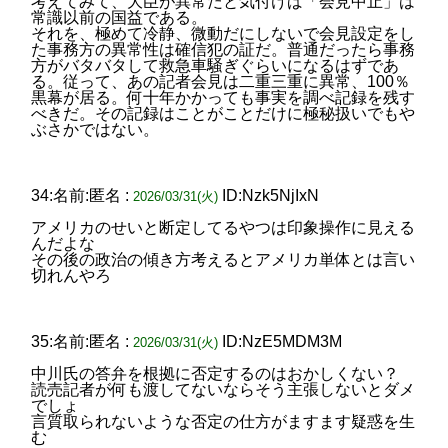
考えてみて、大臣が異常だと気付けば「会見中止」は
常識以前の国益である。
それを、極めて冷静、微動だにしないで会見設定をし
た事務方の異常性は確信犯の証だ。普通だったら事務
方がバタバタして救急車騒ぎぐらいになるはずであ
る。従って、あの記者会見は二重三重に異常、100％
黒幕が居る。何十年かかっても事実を調べ記録を残す
べきだ。その記録はことがことだけに極秘扱いでもや
ぶさかではない。
34:名前:匿名 :
ID:Nzk5NjIxN
2026/03/31(火)
アメリカのせいと断定してるやつは印象操作に見える
んだよな
その後の政治の傾き方考えるとアメリカ単体とは言い
切れんやろ
35:名前:匿名 :
ID:NzE5MDM3M
2026/03/31(火)
中川氏の答弁を根拠に否定するのはおかしくない？
読売記者が何も渡してないならそう主張しないとダメ
でしょ
言質取られないような否定の仕方がますます疑惑を生
む