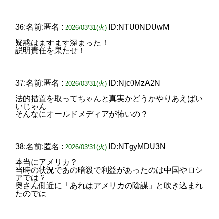
36:名前:匿名 :
ID:NTU0NDUwM
2026/03/31(火)
疑惑はますます深まった！
説明責任を果たせ！
37:名前:匿名 :
ID:Njc0MzA2N
2026/03/31(火)
法的措置を取ってちゃんと真実かどうかやりあえばい
いじゃん
そんなにオールドメディアが怖いの？
38:名前:匿名 :
ID:NTgyMDU3N
2026/03/31(火)
本当にアメリカ？
当時の状況であの暗殺で利益があったのは中国やロシ
アでは？
奥さん側近に「あれはアメリカの陰謀」と吹き込まれ
たのでは