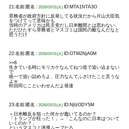
21:名前:匿名 :
ID:MTA1NTA3O
2026/03/31(火)
罪務省が政府方針に反発してる状況だから片山大臣気
をつけてって意味かも
当時のアメリカは民主党だし日米離間とは思わない、
ただひたすら罪務省とマスゴミは国民の敵なんだなと
思うだけ
22:名前:匿名 :
ID:OTM2NjA0M
2026/03/31(火)
>>8
生きている時にモリカケなんてねつ造で追い込まない
で
統一で追い詰めろよ、圧力なんてふざけたこと言うな
よｗ
何回同じこといわせんだよ発達
23:名前:匿名 :
ID:NjIzODY5M
2026/03/31(火)
＞日米離反を狙った何かが蠢いてるのか？
「トランプが狂った！」→「こんなのに日本はついて
いくのか？」
というマスコミ誘導ムーブだろ