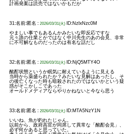
計画発案は読売ではないかもだが
31:名前:匿名 :
ID:NzIxNzc0M
2026/03/31(火)
やましい事でもあるんかみたいな即反応ですな
元々誰の仕業とかではなく中川先生のあの会見、非常
に不可解なものだったのは有名な話だし
32:名前:匿名 :
ID:NjQ5MTY4O
2026/03/31(火)
酩酊状態というか眠気に耐えているように見える
当時から薬盛られたか？みたいな見解はあったし、そ
の後亡くなった時も暗殺されたのではないかという疑
惑がそこかしこであった
オールドメディアならやりかねないと今なら思う
33:名前:匿名 :
ID:MTA5NzY1N
2026/03/31(火)
いいね、魚が釣れたじゃん。
以前から、政府高官が同席して異常な「酩酊会見」、
必ず何かあると思っていた。