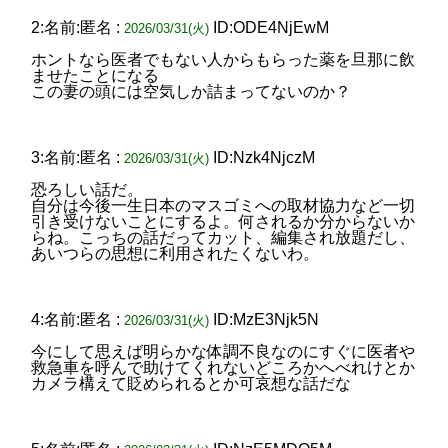
2:名前:匿名 :
ID:ODE4NjEwM
2026/03/31(火)
ホントなら医者でもない人からもらった薬を旦那に飲
ませたことになる
この妻の頭には空気しか詰まってないのか？
3:名前:匿名 :
ID:Nzk4NjczM
2026/03/31(火)
恐ろしい話だ。
自分は今後一生日本のマスゴミへの取材協力など一切
引き受けないことにするよ。何されるか分からないか
らね。こっちの話だってカット、編集され放題だし、
あいつらの思想に利用されたくないわ。
4:名前:匿名 :
ID:MzE3Njk5N
2026/03/31(火)
今にして思えば明らかな体調不良なのにすぐに医者や
救急車を呼んで助けてくれないどころかへべれけとか
カメラ構えて貶められるとか可哀想な話だな