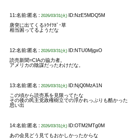
11:名前:匿名 :
ID:NzE5MDQ5M
2026/03/31(火)
唐突に出てくるﾄｳｲﾂｶﾞｰ草
相当困ってるようだな
12:名前:匿名 :
ID:NTU0MjgxO
2026/03/31(火)
読売新聞=CIAの協力者。
アメリカの陰謀だったわけだな。
13:名前:匿名 :
ID:NjQ0MzA1N
2026/03/31(火)
この頃から読売系を見限ってたな
その後の民主党政権樹立での浮かれっぷりも酷かった
思い出
14:名前:匿名 :
ID:OTM2MTg0M
2026/03/31(火)
あの会見どう見てもおかしかったからな