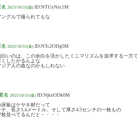
匿名
ID:NTUyNzc1M
2025/10/31(金)
アングルで撮られてもな
匿名
ID:NTc2ODg5M
2025/10/31(金)
面白いのは、この余白を活かしたミニマリズムを追求する一方
尽くしたがるんよな
アジア人の血なのかもしれない
:匿名
ID:NjkxODk0M
2025/10/31(金)
の床板はケヤキ材だって
ンチ、長さ5.4メートル、そして厚さ4.5センチの一枚もの
87枚並べてるんだと・・・・