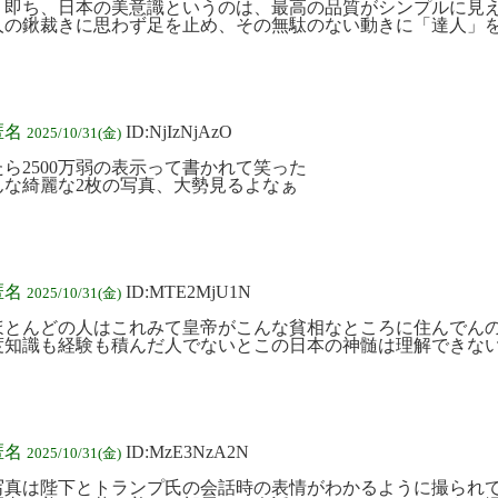
。即ち、日本の美意識というのは、最高の品質がシンプルに見
人の鍬裁きに思わず足を止め、その無駄のない動きに「達人」
匿名
ID:NjIzNjAzO
2025/10/31(金)
ら2500万弱の表示って書かれて笑った
んな綺麗な2枚の写真、大勢見るよなぁ
匿名
ID:MTE2MjU1N
2025/10/31(金)
ほとんどの人はこれみて皇帝がこんな貧相なところに住んでん
度知識も経験も積んだ人でないとこの日本の神髄は理解できな
匿名
ID:MzE3NzA2N
2025/10/31(金)
写真は陛下とトランプ氏の会話時の表情がわかるように撮られ