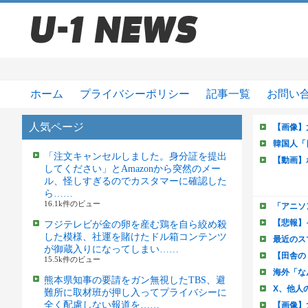
ホーム
プライバシーポリシー
記事一覧
お問い
人気ページ
「注文キャンセルしました。身分証を提出
してください」とAmazonから突然のメー
ル、怪しすぎるのでカスタマーに確認した
ら……
16.1k件のビュー
フジテレビが金の卵を産む鶏を自ら絞め殺
した模様、社運を賭けたドル箱コンテンツ
が御蔵入りになってしまい……
15.5k件のビュー
熊本県知事の要請をガン無視したTBS、避
難所に取材班が押し入ってプライバシーに
全く配慮しない報道を……