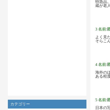
特急品
蔵が老
3 名前:
よく見た
そらこ
4 名前:
海外の
ある程
5 名前:
カテゴリー
日本の