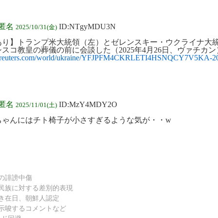
:匿名
ID:NTgyMDU3N
2025/10/31(金)
あり】トランプ米大統領（左）とゼレンスキー・ウクライナ大
スコ教皇の葬儀の前に会談した（2025年4月26日、ヴァチカン
/jp.reuters.com/world/ukraine/YFJPFM4CKRLETI4HSNQCY7V5KA-20
:匿名
ID:MzY4MDY2O
2025/11/01(土)
ちゃんにはチト椅子が小さすぎるような気が・・w
の誹謗中傷
民族に対する差別的表現
き在日、朝鮮人認定
示唆するコメントなど