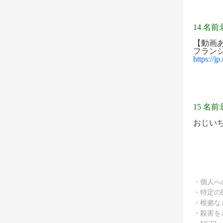
14 名前
【動画
フランシ
https:/
15 名前
おじい
・個人へ
・特定の
・根拠な
・殺害を