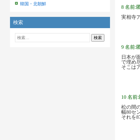
韓国・北朝鮮
8 名前:
実相寺
検索
9 名前:
日本が
で埋め
そこは
10 名前
松の間
幅80セ
それを