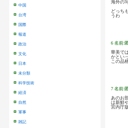
海外の
中国
どっち
台湾
うわ
国際
報道
6 名前:
政治
華美で
文化
かとい
この品
日本
未分類
科学技術
7 名前:
経済
あのお
は新鮮
自然
宮内庁
軍事
雑記