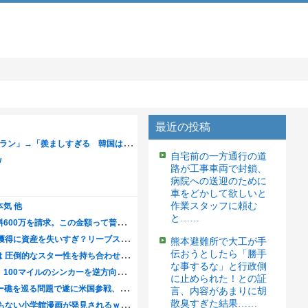
最近の投稿
自宅前の一方通行の道
路が工事車両で封鎖、
病院への送迎のために
車をどかして欲しいと
作業スタッフに頼む
と……
熊本避難所で大工が手
伝おうとしたら「勝手
な事するな」と行政側
に止められた！との証
言、内容があまりに胡
散臭すぎた結果……