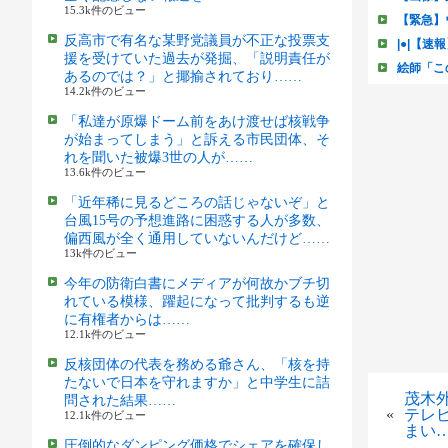
15.3k件のビュー
反高市で有名な某野党議員が不正な投票支
援を受けていた過去が発掘、「説明責任が
あるのでは？」と揶揄されており……
14.2k件のビュー
「私達が原爆ドーム前をあけ渡せば核戦争
が始まってしまう」と訴える市民団体、そ
れを聞いた被爆3世の人が……
13.6k件のビュー
「近年稀に見るどころの話じゃないぞ」と
台風15号の予想進路に困惑する人が多数、
偏西風が全く通用していないんだけど……
13k件のビュー
今年の防衛白書にメディアが何故かブチ切
れている模様、躍起になって批判するも逆
に有権者からは……
12.1k件のビュー
反核団体の代表を務める爺さん、「核を持
たないで日本を守れますか」と中学生に詰
茂木
問された結果……
«
テレ
12.1k件のビュー
まい
圧倒的なダンピング価格でシェアを確保し