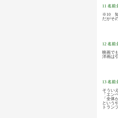
11 名前
※10
だがそ
12 名前
映画で
洋画は
13 名前
そうい
「エン
「全体
という
トラン