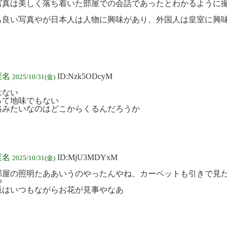
写真は美しく落ち着いた部屋での会話であったとわかるように
も良い写真やが日本人は人物に興味があり、外国人は皇室に興
匿名
ID:Nzk5ODcyM
2025/10/31(金)
はない
って地味でもない
格みたいなのはどこからくるんだろうか
匿名
ID:MjU3MDYxM
2025/10/31(金)
部屋の照明たああいうのやったんやね、カーペットも引きで見
や
版はいつもながらお花が見事やなあ