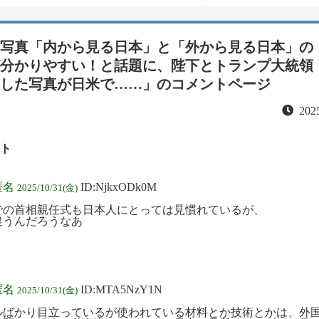
写真「内から見る日本」と「外から見る日本」の
分かりやすい！と話題に、陛下とトランプ大統領
した写真が日米で……」
のコメントページ
2025
ト
匿名
ID:NjkxODk0M
2025/10/31(金)
での首相親任式も日本人にとっては見慣れているが、
違うんだろうなあ
匿名
ID:MTA5NzY1N
2025/10/31(金)
ルばかり目立っているが使われている材料とか技術とかは、外