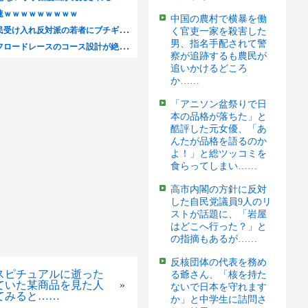
中国の農村で横暴を働
く官吏一家を殺害した
男、指名手配されて警
察が追跡するも農民が
追いかけるどころ
か……
「アニソン盆祭りで日
本の品格が落ちた」と
酷評した元女優、「あ
んたが品格を語るのか
よ！」と総ツッコミを
食らってしまい……
高市内閣の方針に反対
した自民党議員9人のリ
ストが話題に、「岩屋
はどこへ行った？」と
の指摘もあるが……
反核団体の代表を務め
スピチュアルに逝った
る爺さん、「核を持た
ていた某商品を見た人
»
ないで日本を守れます
てみると……
か」と中学生に詰問さ