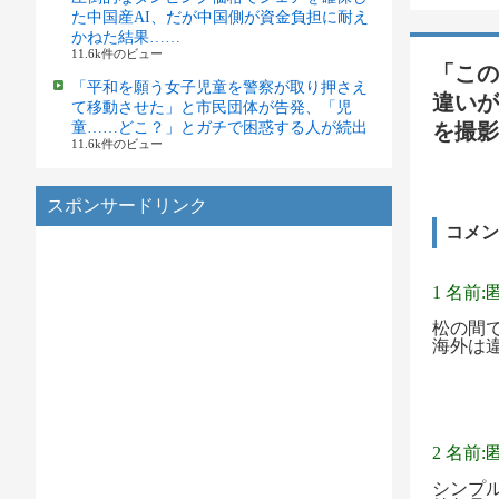
た中国産AI、だが中国側が資金負担に耐え
かねた結果……
11.6k件のビュー
「この
「平和を願う女子児童を警察が取り押さえ
違いが
て移動させた」と市民団体が告発、「児
童……どこ？」とガチで困惑する人が続出
を撮影
11.6k件のビュー
スポンサードリンク
コメン
1 名前:
松の間
海外は
2 名前:
シンプ