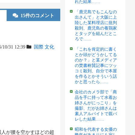
れた結果……
「鹿児島でもこんなの
15件のコメント
出さんて」と大阪に上
陸した某料理店に批判
殺到、鹿児島の養鶏家
とタッグを組んだとこ
ろで……
/10/31 12:39
国際
文化
「これを肯定的に書く
とか頭がどうかしてる
のか？」と某メディア
の焚書称賛記事にツッ
コミ殺到、自分で本屋
を作るとかそういう話
かと思ったら……
会社のカメラ部で「商
品を手に持って水着お
姉さんがにっこり」を
撮影、だがお姉さんは
素人アルバイトで親バ
レした結果……
昭和を代表する女優の
国人が腰を空かすほどの超
晩年があまりにも寂し