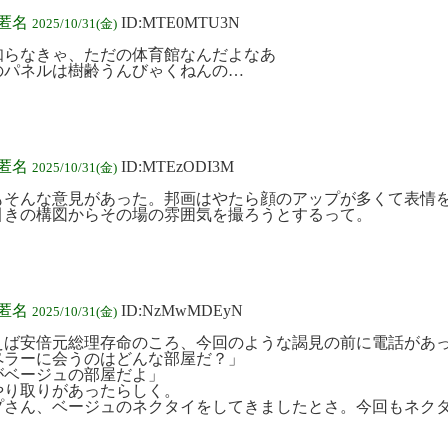
:匿名
ID:MTE0MTU3N
2025/10/31(金)
 知らなきゃ、ただの体育館なんだよなあ
のパネルは樹齢うんびゃくねんの…
:匿名
ID:MTEzODI3M
2025/10/31(金)
もそんな意見があった。邦画はやたら顔のアップが多くて表情
引きの構図からその場の雰囲気を撮ろうとするって。
:匿名
ID:NzMwMDEyN
2025/10/31(金)
えば安倍元総理存命のころ、今回のような謁見の前に電話があ
ペラーに会うのはどんな部屋だ？」
がベージュの部屋だよ」
やり取りがあったらしく。
プさん、ベージュのネクタイをしてきましたとさ。今回もネク