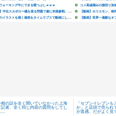
外相の話を全く聞いていなかった上海
「セブンイレブンも
ビ記者、全く同じ内容の質問をしてし
か」と店頭で売られ
……
が直感、だがよく見