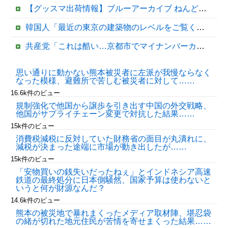
【グッスマ出荷情報】ブルーアーカイブ ねんどろいど「百合園セイア」「竜華キサキ」「早瀬ユウカ(再販)」ほか【発売日決定】
韓国人「最近の東京の建築物のレベルをご覧ください・・・」
共産党「これは酷い…京都市でマイナンバーカードを持たない29万人がポイント給付事業から排除された」
中居正広（無職）、熊本に多額の寄付していた。知人「誰にも知られなくてもいい、と公表してない」
思い通りに動かない熊本被災者に左派が我慢ならなく
なった模様、避難所で苦しむ被災者に対して……
【移民政策反対】イオンの売り場で唐揚げを食う中国人の子供
16.6k件のビュー
規制強化で他国から譲歩を引き出す中国の外交戦略、
他国がサプライチェーン変更で対抗した結果……
15k件のビュー
消費税減税に反対していた財務省の面目が丸潰れに、
減税が決まった途端に市場が動き出したが……
15k件のビュー
「安物買いの銭失いだったねぇ」とインドネシア高速
鉄道の最終処分に日本側騒然、国家予算は使わないと
いうと何が財源なんだ？
Powered by livedoor 相互RSS
14.6k件のビュー
熊本の被災地で暴れまくったメディア取材陣、堪忍袋
の緒が切れた地元住民が苦情を寄せまくった結果……