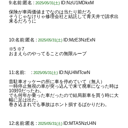
9:名前:匿名 :
ID:NzU1MDkxM
2025/05/31(土)
保険が車両価値までなのは当たり前だろ
そうじゃなけりゃ修理会社と結託して青天井で請求出
来るだろうに
10:名前:匿名 :
ID:MzE3NzExN
2025/05/31(土)
※5 ※7
おまえらのやってることの無限ループ
11:名前: :
ID:NjU4MTcwN
2025/05/31(土)
昔駐車オッケーの所に車を停めていて（無人）
一時停止無視の車が突っ込んで来て廃車になった時は
10対0だったわ。
でも何年か乗った車だったので結局新車を買う時に大
幅に足は出た。
巻き込まれでも事故はホント損するばかりだわ。
12:名前:匿名 :
ID:MTA5NzU4N
2025/05/31(土)