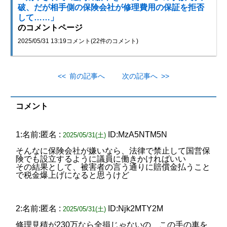
破、だが相手側の保険会社が修理費用の保証を拒否
して……」
のコメントページ
2025/05/31 13:19
コメント(22件のコメント)
<< 前の記事へ
次の記事へ >>
コメント
1:名前:匿名 :
ID:MzA5NTM5N
2025/05/31(土)
そんなに保険会社が嫌いなら、法律で禁止して国営保
険でも設立するように議員に働きかければいい
その結果として、被害者の言う通りに賠償金払うこと
で税金爆上げになると思うけど
2:名前:匿名 :
ID:Njk2MTY2M
2025/05/31(土)
修理見積が230万なら全損じゃないの この手の車を