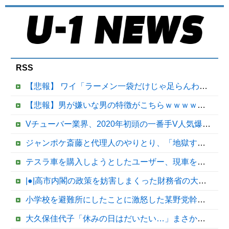
RSS
【悲報】 ワイ「ラーメン一袋だけじゃ足らんわ！二袋作ったろ！」→結果ｗｗｗ
【悲報】男が嫌いな男の特徴がこちらｗｗｗｗｗｗｗｗｗｗ
Vチューバー業界、2020年初頭の一番手V人気爆発から何も変わらない……
ジャンポケ斎藤と代理人のやりとり、「地獄すぎて完全にコントになってる……」と衝撃を受ける人が続出中他
テスラ車を購入しようとしたユーザー、現車を処分して代金を支払い、平日の納車日に予定を合わせた結果……
|●|高市内閣の政策を妨害しまくった財務省の大物官僚、本来ならエース級の人材が就くはずのないポストに送られ……
小学校を避難所にしたことに激怒した某野党幹部、僅か3文字で論破される偉業を達成してしまい……
大久保佳代子「休みの日はだいたい…」まさかの習慣を暴露ｗｗｗ