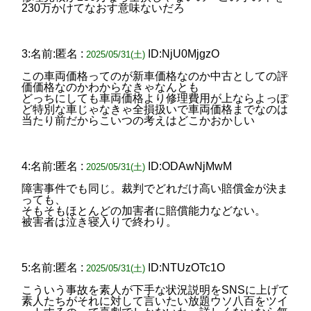
230万かけてなおす意味ないだろ
3:名前:匿名 :
ID:NjU0MjgzO
2025/05/31(土)
この車両価格ってのが新車価格なのか中古としての評
価価格なのかわからなきゃなんとも
どっちにしても車両価格より修理費用が上ならよっぽ
ど特別な車じゃなきゃ全損扱いで車両価格までなのは
当たり前だからこいつの考えはどこかおかしい
4:名前:匿名 :
ID:ODAwNjMwM
2025/05/31(土)
障害事件でも同じ。裁判でどれだけ高い賠償金が決ま
っても、
そもそもほとんどの加害者に賠償能力などない。
被害者は泣き寝入りで終わり。
5:名前:匿名 :
ID:NTUzOTc1O
2025/05/31(土)
こういう事故を素人が下手な状況説明をSNSに上げて
素人たちがそれに対して言いたい放題ウソ八百をツイ