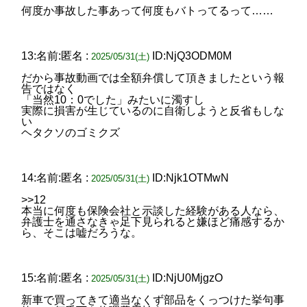
何度か事故した事あって何度もバトってるって……
13:名前:匿名 :
ID:NjQ3ODM0M
2025/05/31(土)
だから事故動画では全額弁償して頂きましたという報
告ではなく
「当然10：0でした」みたいに濁すし
実際に損害が生じているのに自衛しようと反省もしな
い
ヘタクソのゴミクズ
14:名前:匿名 :
ID:Njk1OTMwN
2025/05/31(土)
>>12
本当に何度も保険会社と示談した経験がある人なら、
弁護士を通さなきゃ足下見られると嫌ほど痛感するか
ら、そこは嘘だろうな。
15:名前:匿名 :
ID:NjU0MjgzO
2025/05/31(土)
新車で買ってきて適当なくず部品をくっつけた挙句事