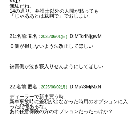
>>17
無駄だね。
14の通り、弁護士以外の人間が粘っても
「じゃああとは裁判で」でおしまい。
21:名前:匿名 :
ID:MTc4NjgwM
2025/06/01(日)
０側が損しないよう法改正してほしい
被害側が泣き寝入りせんようにしてほしい
22:名前:匿名 :
ID:MjA3MjMxN
2025/06/02(月)
ディーラーで新車買う時、
新車事故時に差額が出なかった時用のオプションに入
った記憶あるな。
あれ任意保険の方のオプションだったっけか？