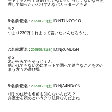
ートするのって喜劇でしかないわ。詳しくないなら無
理して知ったかぶりすんなバカッターどもw
6:名前:匿名 :
ID:NTUzOTc1O
2025/05/31(土)
※2
つまり230万くれよって言いたいんだろうな。
7:名前:匿名 :
ID:Njc0MDI5N
2025/05/31(土)
※5
米がらみでもそうじゃん
聴かれてもないのにネットで調べて適当なことをのた
まう方々の遊び場
8:名前:匿名 :
ID:NjA4NDc0N
2025/05/31(土)
相手の住所も名前も知らないんだろ？
弁護士を頼めというクソ法律なんだよね