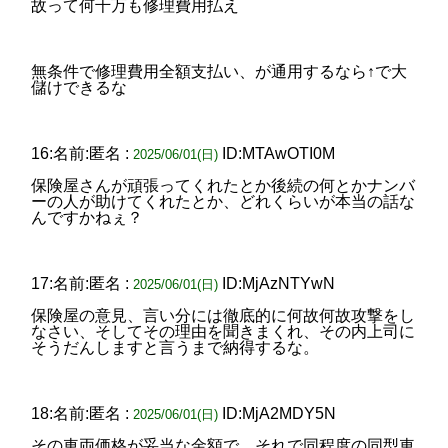
故って何千万も修理費用払え
無条件で修理費用全額支払い、が通用するなら↑で大
儲けできるな
16:名前:匿名 :
ID:MTAwOTI0M
2025/06/01(日)
保険屋さんが頑張ってくれたとか後続の何とかナンバ
ーの人が助けてくれたとか、どれくらいが本当の話な
んですかねぇ？
17:名前:匿名 :
ID:MjAzNTYwN
2025/06/01(日)
保険屋の意見、言い分には徹底的に何故何故攻撃をし
なさい、そしてその理由を聞きまくれ、その内上司に
そうだんしますと言うまで納得するな。
18:名前:匿名 :
ID:MjA2MDY5N
2025/06/01(日)
その車両価格が妥当な金額で、それで同程度の同型車