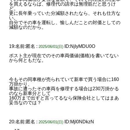
を買えるならば、修理代の請求は無理筋だと思うけ
ど。
更に長年乗っていた分減額されたなら、それも仕方な
い。
自分でその車を運転し、愉しんだことの対価としての
減額なのだから。
19:名前:匿名 :
ID:NjIyMDU0O
2025/06/01(日)
ポスト主が現在でのその車両価値(価格)を書いてない
から何ともだな。
今もその同車種が売られていて新車で買う場合に160
万掛かり、
事故に遭ったその車両を修理する場合は230万掛かる
のなら新車分として
160万まで出すと言ってるなら保険会社としてはまあ
妥当なのでは？
20:名前:匿名 :
ID:MjI0NDkzN
2025/06/01(日)