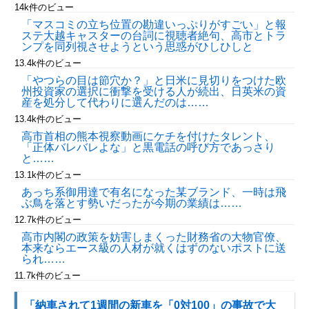
14k件のビュー
「マスコミの立ち位置の勘違いっぷりがすごい」と報
ステ大越キャスターの台詞に視聴者絶句、高市とトラ
ンプを同列視させようという思惑がひしひしと
13.4k件のビュー
「やつらの目は節穴か？」と日米に見切りをつけた欧
州投資家の選択に衝撃を受ける人が続出、日英米の資
産を処分して代わりに選んだのは……
13.4k件のビュー
高市首相の熊本視察動画にケチを付けたタレント、
「正体バレバレよな」と黒電話の呼び方であっさり
と……
13.1k件のビュー
あっち系御用達で有名になった某ブランド、一時は飛
ぶ鳥を落とす勢いだったが今期の業績は……
12.7k件のビュー
高市内閣の政策を妨害しまくった財務省の大物官僚、
本来ならエース級の人材が就くはずのないポストに送
られ……
11.7k件のビュー
「納車されて1週間の新車を「0対100」の事故で大