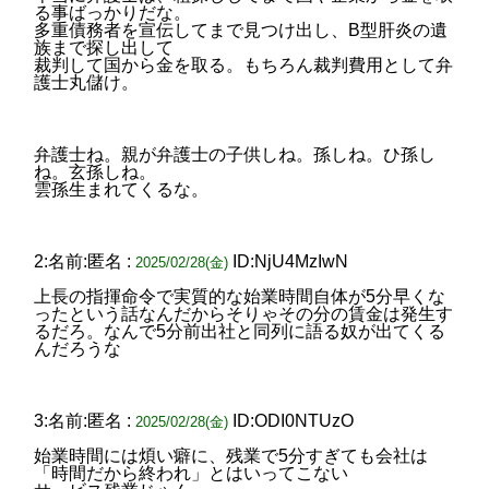
る事ばっかりだな。
多重債務者を宣伝してまで見つけ出し、B型肝炎の遺
族まで探し出して
裁判して国から金を取る。もちろん裁判費用として弁
護士丸儲け。
弁護士ね。親が弁護士の子供しね。孫しね。ひ孫し
ね。玄孫しね。
雲孫生まれてくるな。
2:名前:匿名 :
ID:NjU4MzIwN
2025/02/28(金)
上長の指揮命令で実質的な始業時間自体が5分早くな
ったという話なんだからそりゃその分の賃金は発生す
るだろ。なんで5分前出社と同列に語る奴が出てくる
んだろうな
3:名前:匿名 :
ID:ODI0NTUzO
2025/02/28(金)
始業時間には煩い癖に、残業で5分すぎても会社は
「時間だから終われ」とはいってこない