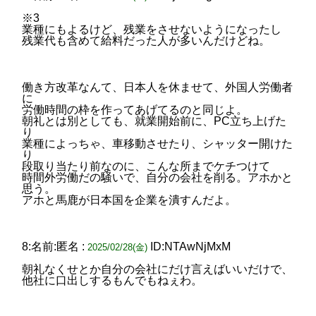
※3
業種にもよるけど、残業をさせないようになったし
残業代も含めて給料だった人が多いんだけどね。
働き方改革なんて、日本人を休ませて、外国人労働者
に
労働時間の枠を作ってあげてるのと同じよ。
朝礼とは別としても、就業開始前に、PC立ち上げた
り
業種によっちゃ、車移動させたり、シャッター開けた
り
段取り当たり前なのに、こんな所までケチつけて
時間外労働だの騒いで、自分の会社を削る。アホかと
思う。
アホと馬鹿が日本国を企業を潰すんだよ。
8:名前:匿名 :
ID:NTAwNjMxM
2025/02/28(金)
朝礼なくせとか自分の会社にだけ言えばいいだけで、
他社に口出しするもんでもねぇわ。