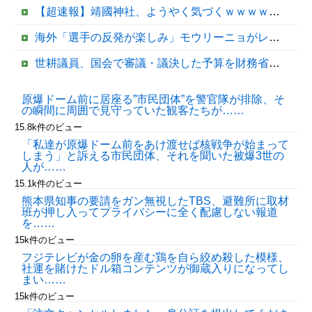
【超速報】靖國神社、ようやく気づくｗｗｗｗｗｗｗｗｗｗ
海外「選手の反発が楽しみ」モウリーニョがレアル・に導入した新ルール（海外の反応）
世耕議員、国会で審議・議決した予算を財務省が勝手に３兆円動かしていると指摘・問題視
【悲報】高市内閣、消費税1％表明でも支持率下落 →ついに６割割れ
原爆ドーム前に居座る”市民団体”を警官隊が排除、そ
の瞬間に周囲で見守っていた観客たちが……
【ヤバすぎ】熊本の山道でソーラーパネルが…
15.8k件のビュー
「私達が原爆ドーム前をあけ渡せば核戦争が始まって
しまう」と訴える市民団体、それを聞いた被爆3世の
人が……
15.1k件のビュー
熊本県知事の要請をガン無視したTBS、避難所に取材
班が押し入ってプライバシーに全く配慮しない報道
を……
15k件のビュー
フジテレビが金の卵を産む鶏を自ら絞め殺した模様、
Powered by livedoor 相互RSS
社運を賭けたドル箱コンテンツが御蔵入りになってし
まい……
15k件のビュー