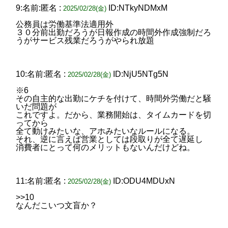
9:名前:匿名 :
ID:NTkyNDMxM
2025/02/28(金)
公務員は労働基準法適用外
３０分前出勤だろうが日報作成の時間外作成強制だろ
うがサービス残業だろうがやられ放題
10:名前:匿名 :
ID:NjU5NTg5N
2025/02/28(金)
※6
その自主的な出勤にケチを付けて、時間外労働だと騒
いだ問題が
これですよ。だから、業務開始は、タイムカードを切
ってから
全て動けみたいな、アホみたいなルールになる。
それ、逆に言えば営業としては段取りが全て遅延し
消費者にとって何のメリットもないんだけどね。
11:名前:匿名 :
ID:ODU4MDUxN
2025/02/28(金)
>>10
なんだこいつ文盲か？