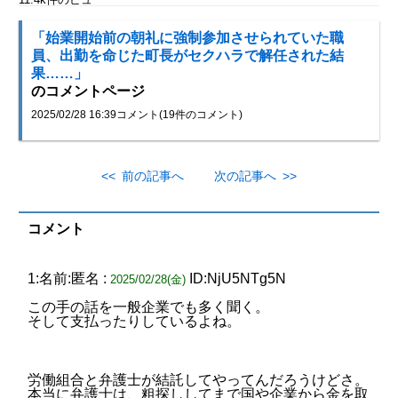
「始業開始前の朝礼に強制参加させられていた職
員、出勤を命じた町長がセクハラで解任された結
果……」
のコメントページ
2025/02/28 16:39
コメント(19件のコメント)
<< 前の記事へ
次の記事へ >>
コメント
1:名前:匿名 :
ID:NjU5NTg5N
2025/02/28(金)
この手の話を一般企業でも多く聞く。
そして支払ったりしているよね。
労働組合と弁護士が結託してやってんだろうけどさ。
本当に弁護士は、粗探ししてまで国や企業から金を取