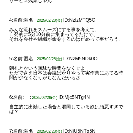
サービス残業じゃん
4:名前:匿名 :
ID:NzIzMTQ5O
2025/02/28(金)
みんな流れをスムーズにする事を考えて、
自発的に5分10分前に集まってるだけで、
それを会社や組織が命令するのはだめって事だろう。
5:名前:匿名 :
ID:NzM5NDk0O
2025/02/28(金)
朝礼とかいう無駄な時間をなくせよ
ただでさえ日本は会議ばかりやって実作業にあてる時
間が少なくなりがちなんだからさ
6:名前: :
ID:Mjc5NTg4N
2025/02/28(金)
自主的に出勤した場合と混同している奴は頭悪すぎで
は？
7:名前:匿名 :
ID:NjU5NTg5N
2025/02/28(金)