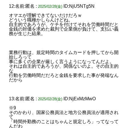
12:名前:匿名 :
ID:NjU5NTg5N
2025/02/28(金)
オマエが理解できてないだけだろｗ
どういう職種かしらんけどね。
自主的であろうが、ケチを付けてそれを労働時間だと
金銭の対価を求めた裁判で企業側が負けて、支払い義
務が生じた結果。
業務行動は、規定時間のタイムカードを押してから開
始しろって
事に多くの企業が厳しく言うようになってんだよ。
それは自主的であろうが、関係ないのよ。その自主的
な
行動を労働時間だだろと金銭を要求した事が発端なん
だから
13:名前:匿名 :
ID:NjExMzMwO
2025/02/28(金)
※9
そのかわり、国家公務員法と地方公務員法が適用され
て
「時間外勤務のことはちゃんと規定しろ」ってなって
んだわ