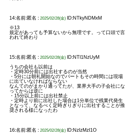
14:名前:匿名 :
ID:NTkyNDMxM
2025/02/28(金)
※13
規定があっても予算ないから無理です。って口頭で言
われて終わり
15:名前:匿名 :
ID:NTI1NzUyM
2025/02/28(金)
うちの会社も以前は
・定時30分前には出社するのが当然
・5分には朝礼開始なのでパートもその時間には現場
に出ていなければならない
なんてのがまかり通ってたが、業界大手の子会社にな
ってからは逆に
・15分以上前には出社禁止
・定時より前に出社した場合は1分単位で残業代発生
となって、なるべく定時ぎりぎりに出社することが推
奨される様になったわ
16:名前:匿名 :
ID:NzIzMzI1O
2025/02/28(金)