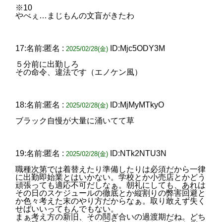
※10
やべぇ…まじもんの文盲がきたわ
17:名前:匿名 :
ID:Mjc5ODY3M
2025/02/28(金)
５分前に出勤しろ
その命令、違法です（エノケン風）
18:名前:匿名 :
ID:MjMyMTkyO
2025/02/28(金)
ブラック自慢が大量に涌いてて草
19:名前:匿名 :
ID:NTk2NTU3N
2025/02/28(金)
職種次第では着替えたり準備したりは必須だから一律
に出勤即始業とはいかない。学校とか小売店とかどう
頑張っても適応不可だしなぁ。朝礼にしても、あれは
その日のスケジュールの徹底とか縦割りの弊害回避と
か色々考えた末のやり方だからなぁ。取り敢えず失く
せばいいってもんでもない。
まぁ考え方の新旧、その鬩ぎ合いの過渡期だね。どち