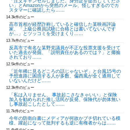
「注文キャンセルしました。身分証を提出してくださ
い」とAmazonから突然のメール、怪しすぎるのでカ
スタマーに確認したら……
14.3k件のビュー
高市首相が経歴詐称していると確信した某映画評論
家、「上級公務員試験に合格とは書いてないんです
が…」とツッコミを受けまくり……
13.7k件のビュー
反高市で有名な某野党議員が不正な投票支援を受けて
いた過去が発掘、「説明責任があるのでは？」と揶揄
されており……
12.5k件のビュー
「近年稀に見るどころの話じゃないぞ」と台風15号の
予想進路に困惑する人が多数、偏西風が全く通用して
いないんだけど……
12.3k件のビュー
「私は入りません、 事故起こさなきゃいい」と保険
加入を勧められた推し活民が反発、保険代が勿体無い
し事故起こしたとして……
11.7k件のビュー
今年の防衛白書にメディアが何故かブチ切れている模
様、躍起になって批判するも逆に有権者からは……
11.4k件のビュー