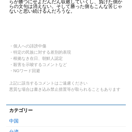
らが勝つにせよだんだん収斂していくし、負けた側か
らの文句は消えない。そして勝った側もこんな筈じゃ
ないと思い続けるんだろうな。
・個人への誹謗中傷
・特定の民族に対する差別的表現
・根拠なき在日、朝鮮人認定
・殺害を示唆するコメントなど
・NGワード回避
上記に該当するコメントはご遠慮ください
悪質な場合は書き込み禁止措置等が取られることもあります
カテゴリー
中国
台湾