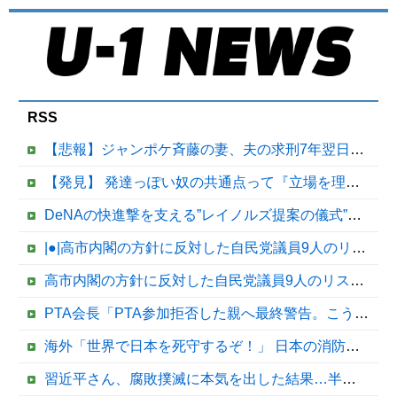
RSS
【悲報】ジャンポケ斉藤の妻、夫の求刑7年翌日にウキウキでInstagram更新
【発見】 発達っぽい奴の共通点って『立場を理解できない』だよな
DeNAの快進撃を支える”レイノルズ提案の儀式” 決勝2ランの宮下が明かす「儀式を始めてから、チームが一つになっている」
|●|高市内閣の方針に反対した自民党議員9人のリストが話題に、「岩屋はどこへ行った？」との指摘もあるが……
高市内閣の方針に反対した自民党議員9人のリストが話題に、「岩屋はどこへ行った？」との指摘もあるが……他
PTA会長「PTA参加拒否した親へ最終警告。こうなってもいい？」
海外「世界で日本を死守するぞ！」 日本の消防署を訪れたちびっ子集団が世界をメロメロに
習近平さん、腐敗撲滅に本気を出した結果…半年で53万8000件ｗｗｗ