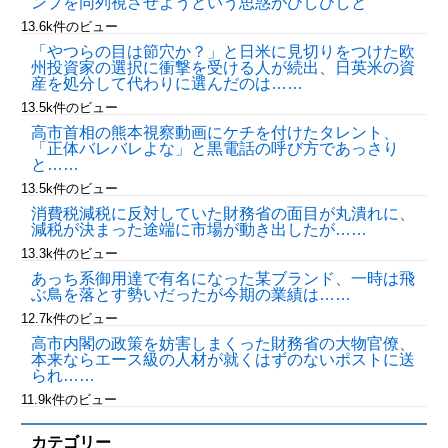
ンプを同列視させようという思惑がひしひしと
13.6k件のビュー
「やつらの目は節穴か？」と日米に見切りをつけた欧
州投資家の選択に衝撃を受ける人が続出、日英米の資
産を処分して代わりに選んだのは……
13.5k件のビュー
高市首相の熊本視察動画にケチを付けたタレント、
「正体バレバレよな」と黒電話の呼び方であっさり
と……
13.5k件のビュー
消費税減税に反対していた財務省の面目が丸潰れに、
減税が決まった途端に市場が動き出したが……
13.3k件のビュー
あっち系御用達で有名になった某ブランド、一時は飛
ぶ鳥を落とす勢いだったが今期の業績は……
12.7k件のビュー
高市内閣の政策を妨害しまくった財務省の大物官僚、
本来ならエース級の人材が就くはずのないポストに送
られ……
11.9k件のビュー
カテゴリー