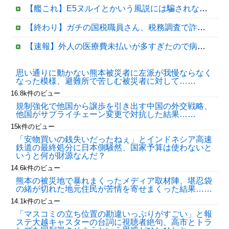
【艦これ】E5ヌルイとかいう風説には騙されないぞ スキャンプくらいヌルイのなら考える
【終わり】ガチの国税職員さん、税務調査で詐欺を行い〇億だまし取る他
【速報】外人の医療費未払いが多すぎたので病院が外人の治療を断るようになってしまう
韓国KOSPIで徹底的に儲けたい某海外資本、韓国人投資家に楽観的すぎる未来予測を提示して……
思い通りに動かない熊本被災者に左派が我慢ならなく
なった模様、避難所で苦しむ被災者に対して……
【移民政策反対】イオンの売り場で唐揚げを食う中国人の子供
16.8k件のビュー
規制強化で他国から譲歩を引き出す中国の外交戦略、
他国がサプライチェーン変更で対抗した結果……
15k件のビュー
「安物買いの銭失いだったねぇ」とインドネシア高速
鉄道の最終処分に日本側騒然、国家予算は使わないと
いうと何が財源なんだ？
14.6k件のビュー
熊本の被災地で暴れまくったメディア取材陣、堪忍袋
の緒が切れた地元住民が苦情を寄せまくった結果……
Powered by livedoor 相互RSS
14.1k件のビュー
「マスコミの立ち位置の勘違いっぷりがすごい」と報
ステ大越キャスターの台詞に視聴者絶句、高市とトラ