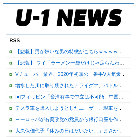
RSS
【悲報】男が嫌いな男の特徴がこちらｗｗｗｗｗｗｗｗｗｗ
【悲報】 ワイ「ラーメン一袋だけじゃ足らんわ！二袋作ったろ！」→結果ｗｗｗ
Vチューバー業界、2020年初頭の一番手V人気爆発から何も変わらない……
増水した川に取り残されたアライグマ、パドルボードで救助されて人の脚の下に潜り込む【海外の反応】
|●|フィリピン「台湾有事で中立は不可能」中国に覚悟表明
テスラ車を購入しようとしたユーザー、現車を処分して代金を支払い、平日の納車日に予定を合わせた結果……
ヨーロッパが右翼政党の党員から銀行口座を作る権利を剥奪、そのせいで皮肉すぎる展開に突入しており……
大久保佳代子「休みの日はだいたい…」まさかの習慣を暴露ｗｗｗ