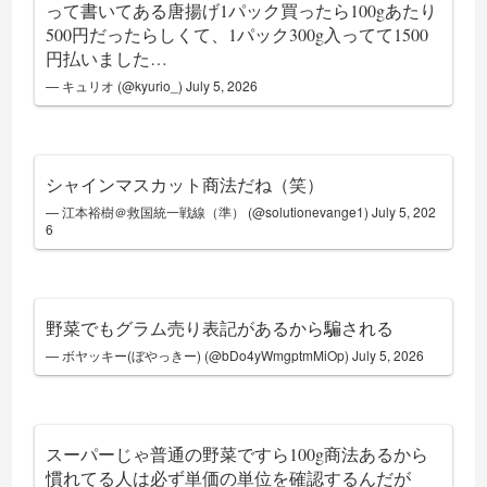
って書いてある唐揚げ1パック買ったら100gあたり
500円だったらしくて、1パック300g入ってて1500
円払いました…
— キュリオ (@kyurio_)
July 5, 2026
シャインマスカット商法だね（笑）
— 江本裕樹＠救国統一戦線（準） (@solutionevange1)
July 5, 202
6
野菜でもグラム売り表記があるから騙される
— ボヤッキー(ぼやっきー) (@bDo4yWmgptmMiOp)
July 5, 2026
スーパーじゃ普通の野菜ですら100g商法あるから
慣れてる人は必ず単価の単位を確認するんだが