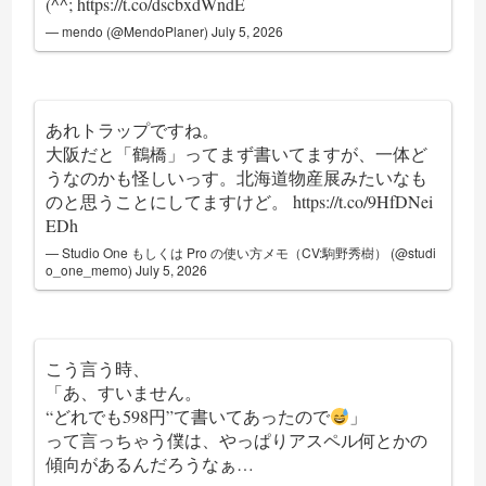
(^^;
https://t.co/dscbxdWndE
— mendo (@MendoPlaner)
July 5, 2026
あれトラップですね。
大阪だと「鶴橋」ってまず書いてますが、一体ど
うなのかも怪しいっす。北海道物産展みたいなも
のと思うことにしてますけど。
https://t.co/9HfDNei
EDh
— Studio One もしくは Pro の使い方メモ（CV:駒野秀樹） (@studi
o_one_memo)
July 5, 2026
こう言う時、
「あ、すいません。
“どれでも598円”て書いてあったので
」
って言っちゃう僕は、やっぱりアスペル何とかの
傾向があるんだろうなぁ…