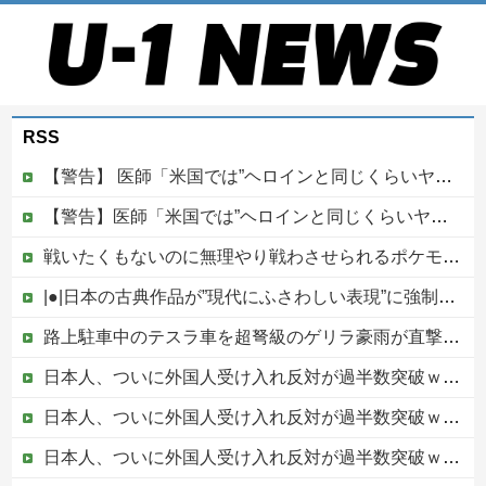
RSS
【警告】 医師「米国では”ヘロインと同じくらいヤバい薬”が日本では平気で処方されてる」
【警告】医師「米国では”ヘロインと同じくらいヤバい薬”が日本では平気で処方されてる」
戦いたくもないのに無理やり戦わさせられるポケモンが可哀想
|●|日本の古典作品が”現代にふさわしい表現”に強制変更される事態が進行中、今の価値観に照らせば……
路上駐車中のテスラ車を超弩級のゲリラ豪雨が直撃、水が溢れてどんどん浸かっていくのを……
日本人、ついに外国人受け入れ反対が過半数突破ｗｗｗ他
日本人、ついに外国人受け入れ反対が過半数突破ｗｗｗ
日本人、ついに外国人受け入れ反対が過半数突破ｗｗｗ