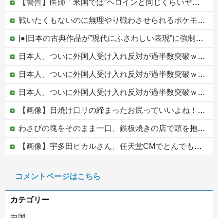
【警告】医師「米国では”ヘロインと同じくらいヤバい薬”が日本では平気で処方されてる」
戦いたくもないのに無理やり戦わさせられるポケモンが可哀想
|●|日本の古典作品が”現代にふさわしい表現”に強制変更される事態が進行中、今の価値観に照らせば……
日本人、ついに外国人受け入れ反対が過半数突破ｗｗｗ他
日本人、ついに外国人受け入れ反対が過半数突破ｗｗｗ
日本人、ついに外国人受け入れ反対が過半数突破ｗｗｗ
【画像】日焼け口リの締まったお尻っていいよね！ｗｗｗｗｗ
わさびの塊をそのまま一口、鉄板焼きの店で頭を抱えた男「もう時間の匂いまで嗅ぎ分けられるだろ」【海外の反応】
【画像】宇多田ヒカルさん、任天堂CMでとんでもない服を着てしまうｗｗｗｗ
ジャンポケ斎藤と代理人のやりとり、「地獄すぎて完全にコントになってる……」と衝撃を受ける人が続出中
コメントページはこちら
【なぜ？】中国企業に取得されたマンション、日本人が出ていきネパール人で埋まる
カテゴリー
中国