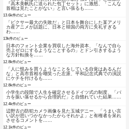
『高木美帆氏に送られた包丁セット』に激怒、「こんな
首相は見たことがない」と言い張るも……
13.6k件のビュー
「ピクサー最大の失敗だ」と日本を舞台にした某アメリ
カ産アニメが話題に、日本と韓国の両方に失礼すぎる
わ……
13k件のビュー
日本のフォント企業を買収した海外資本、「なんで自ら
売上ゼロにするようなことするの」とドン引きするよう
な方針転換を……
12.8k件のビュー
「人に恨みを買うようなことをしている自覚はあるんだ
な」と高市首相を嘲笑った左派、平和記念式典での演説
にケチを付けるも……
12.8k件のビュー
小学生の段階で人生を確定させるドイツ式の制度、「バ
カを振い落せるから合理的だ」と自惚れていた結果……
12.4k件のビュー
辺野古の防犯カメラ画像を見た玉城デニー、「うまい言
い訳が思いつかなかったからそれかよ」と有権者を呆れ
させるコメントを……
12.1k件のビュー