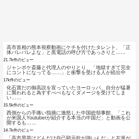
高市首相の熊本視察動画にケチを付けたタレント、「正
体バレバレよな」と黒電話の呼び方であっさりと……
21.7k件のビュー
ジャンポケ斎藤と代理人のやりとり、「地獄すぎて完全
にコントになってる……」と衝撃を受ける人が続出中
17k件のビュー
化石賞だの御高説を宣っていたヨーロッパ、自分が猛暑
に襲われると為すすべべもなくダメージを受けてしま
い……
15.5k件のビュー
西側からの手痛い指摘に激怒した中国総領事館、「これ
が米国人Youtuberが紹介する本当の中国だ」と動画を公
開するも……
14.7k件のビュー
「高市早苗はどんだけ自己顕示欲が強いんだ」と左派が