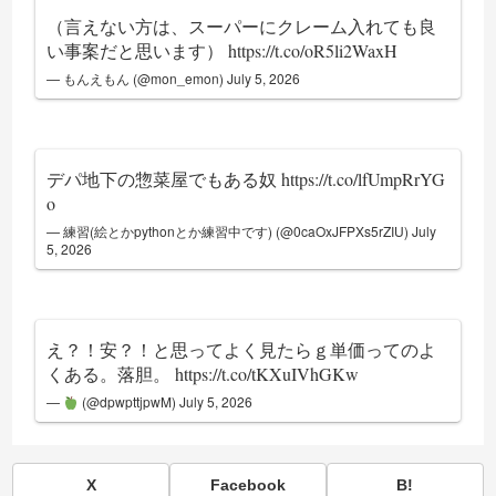
（言えない方は、スーパーにクレーム入れても良
い事案だと思います）
https://t.co/oR5li2WaxH
— もんえもん (@mon_emon)
July 5, 2026
デパ地下の惣菜屋でもある奴
https://t.co/lfUmpRrYG
o
— 練習(絵とかpythonとか練習中です) (@0caOxJFPXs5rZIU)
July
5, 2026
え？！安？！と思ってよく見たらｇ単価ってのよ
くある。落胆。
https://t.co/tKXuIVhGKw
—
(@dpwpttjpwM)
July 5, 2026
X
Facebook
B!