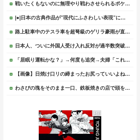
戦いたくもないのに無理やり戦わさせられるポケモンが可哀想
|●|日本の古典作品が”現代にふさわしい表現”に強制変更される事態が進行中、今の価値観に照らせば……
路上駐車中のテスラ車を超弩級のゲリラ豪雨が直撃、水が溢れてどんどん浸かっていくのを……
日本人、ついに外国人受け入れ反対が過半数突破ｗｗｗ他
「居眠り運転かな？」→何度も追突→夫婦「これは事故じゃない」と気付く…
【画像】日焼け口リの締まったお尻っていいよね！ｗｗｗｗｗ
わさびの塊をそのまま一口、鉄板焼きの店で頭を抱えた男「もう時間の匂いまで嗅ぎ分けられるだろ」【海外の反応】
【画像】宇多田ヒカルさん、任天堂CMでとんでもない服を着てしまうｗｗｗｗ
1位
ジャンポケ斎藤と代理人のやりとり、「地獄すぎて完全にコントになってる……」と衝撃を受ける人が続出中
【なぜ？】中国企業に取得されたマンション、日本人が出ていきネパール人で埋まる