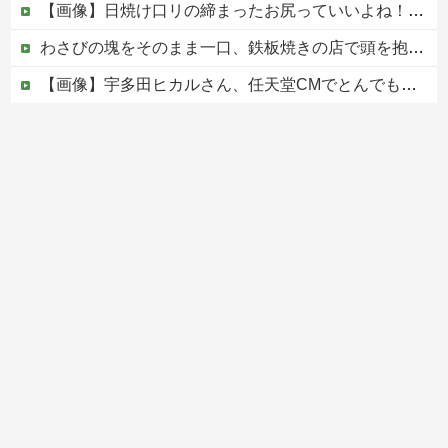
【画像】日焼け口リの締まったお尻っていいよね！ｗｗｗｗｗ
わさびの塊をそのまま一口、鉄板焼きの店で頭を抱えた男「もう時間の匂いまで嗅ぎ分けられるだろ」【海外の反応】
【画像】宇多田ヒカルさん、任天堂CMでとんでもない服を着てしまうｗｗｗｗ
ジャンポケ斎藤と代理人のやりとり、「地獄すぎて完全にコントになってる……」と衝撃を受ける人が続出中
【なぜ？】中国企業に取得されたマンション、日本人が出ていきネパール人で埋まる
Powered by livedoor 相互RSS