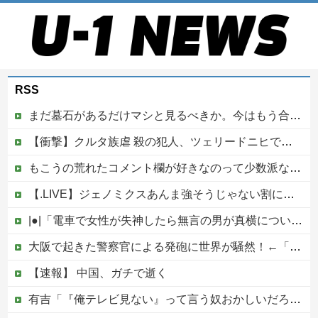
RSS
まだ墓石があるだけマシと見るべきか。今はもう合葬墓ばかり
【衝撃】クルタ族虐 殺の犯人、ツェリードニヒで確定！クロロの演劇のせいで2人も無駄死ににwwww
もこうの荒れたコメント欄が好きなのって少数派なのか？
【.LIVE】ジェノミクスあんま強そうじゃない割に高そうという恐竜デッキの宿命を背負ってる他
|●|「電車で女性が失神したら無言の男が真横についてきた」とタレントが主張、虚言疑惑が出ると「その男の垢を発見した」と追加主張するも……
大阪で起きた警察官による発砲に世界が騒然！←「日本がアメリカ化してきている」（海外の反応）
【速報】 中国、ガチで逝く
有吉「『俺テレビ見ない』って言う奴おかしいだろ。団子屋で『団子食べない』って言うか？」