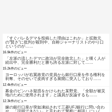
「すぐバレるデマを投稿した理由はこれか」と拡散元
の”賢さ”に批判が殺到中、自称ジャーナリストのやり口
というのが……
16.9k件のビュー
「左派の流したデマに政治が完全敗北した」と嘆く人が
続出中、完全勝利だと勝ち誇る左派に対して……
15.2k件のビュー
ヨーロッパが右翼政党の党員から銀行口座を作る権利を
剥奪、そのせいで皮肉すぎる展開に突入しており……
12.4k件のビュー
募金のピンハネ疑惑をかけられた某野党、「全額が被災
地のために使用されます」と議員が反論するも……
12.3k件のビュー
嫁の銀行口座が突如凍結されて三菱UFJ銀行に問い合わ
せ、「説明できない」と言われて警察に相談しにいく