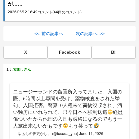
が……
2026/06/12 16:49
コメント(44件のコメント)
<< 前の記事へ
次の記事へ >>
X
Facebook
B!
1：
名無しさん
ニュージーランドの留置所入ってました。入国の
際、6時間以上尋問を受け、薬物検査をされた挙
句、入国拒否。警察10人程来て荷物没収され、汚
い独房にいれられて、只今日本へ強制送還
経歴
傷ついたから他国の入国も厳格になるのでもう一
人旅出来ないかもです
もう笑って
— ゆあちの夜更かし。 (@fucuda_yua)
June 11, 2026