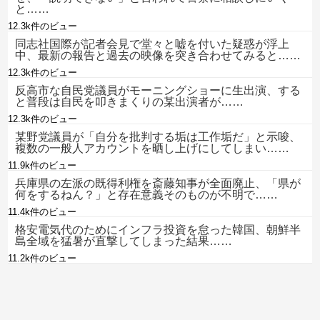
と……
12.3k件のビュー
同志社国際が記者会見で堂々と嘘を付いた疑惑が浮上
中、最新の報告と過去の映像を突き合わせてみると……
12.3k件のビュー
反高市な自民党議員がモーニングショーに生出演、する
と普段は自民を叩きまくりの某出演者が……
12.3k件のビュー
某野党議員が「自分を批判する垢は工作垢だ」と示唆、
複数の一般人アカウントを晒し上げにしてしまい……
11.9k件のビュー
兵庫県の左派の既得利権を斎藤知事が全面廃止、「県が
何をするねん？」と存在意義そのものが不明で……
11.4k件のビュー
格安電気代のためにインフラ投資を怠った韓国、朝鮮半
島全域を猛暑が直撃してしまった結果……
11.2k件のビュー