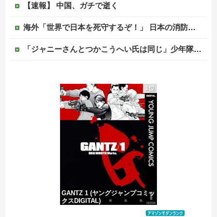
【速報】 中国、ガチで逝く
海外「世界で日本を死守するぞ！」 日本の消防署を訪れたちびっ子集団が世界をメロメロに
「ジャニーさんとつかこうへい氏は同じ」少年隊・錦織一清が明かすレジェンドの共通点と我流の演出論
【悲報】高市首相の“個人的なSNS投稿”で習近平ブチギレ説ｗｗｗｗｗ
1位
【訃報】ツルマルツヨシが死去 31歳
【速報】病院の屋上で「死神に扮して」患者をじっと見つめていた男性を逮捕
【移民政策反対】イオンの売り場で唐揚げを食う中国人の子供
GANTZ 1 (ヤングジャンプコミッ
クスDIGITAL)