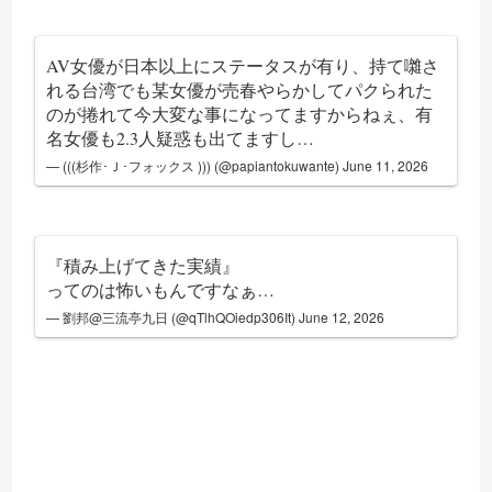
AV女優が日本以上にステータスが有り、持て囃さ
れる台湾でも某女優が売春やらかしてパクられた
のが捲れて今大変な事になってますからねぇ、有
名女優も2.3人疑惑も出てますし…
— (((杉作･Ｊ･フォックス ))) (@papiantokuwante)
June 11, 2026
『積み上げてきた実績』
ってのは怖いもんですなぁ…
— 劉邦@三流亭九日 (@qTlhQOiedp306It)
June 12, 2026