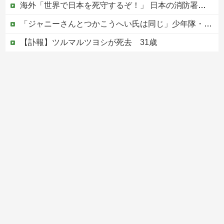
海外「世界で日本を死守するぞ！」 日本の消防署を訪れたちびっ子集団が世界をメロメロに
「ジャニーさんとつかこうへい氏は同じ」少年隊・錦織一清が明かすレジェンドの共通点と我流の演出論
【訃報】ツルマルツヨシが死去 31歳
【速報】病院の屋上で「死神に扮して」患者をじっと見つめていた男性を逮捕
【移民政策反対】イオンの売り場で唐揚げを食う中国人の子供
Powered by livedoor 相互RSS