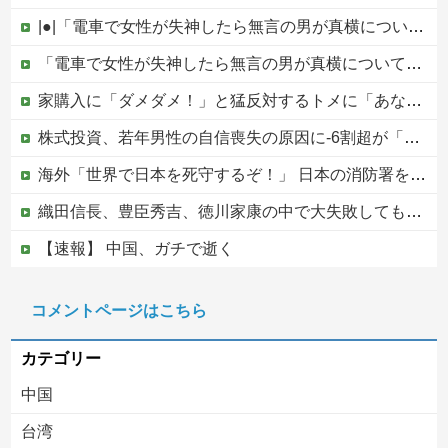
|●|「電車で女性が失神したら無言の男が真横についてきた」とタレントが主張、虚言疑惑が出ると「その男の垢を発見した」と追加主張するも……
「電車で女性が失神したら無言の男が真横についてきた」とタレントが主張、虚言疑惑が出ると「その男の垢を発見した」と追加主張するも……他
家購入に「ダメダメ！」と猛反対するトメに「あなたの家じゃありません」と言い放った結果→激怒したトメが自ら〇〇を口にして最高の展開へｗｗｗｗｗｗ
株式投資、若年男性の自信喪失の原因に-6割超が「人生の敗者」自認
海外「世界で日本を死守するぞ！」 日本の消防署を訪れたちびっ子集団が世界をメロメロに
織田信長、豊臣秀吉、徳川家康の中で大失敗しても謝ったら許してくれそうなのって徳川家康だよな
【速報】 中国、ガチで逝く
【動画像】上戸彩さん(40)、パンパンすぎてノーバン始球式ならず
コメントページはこちら
【移民政策反対】イオンの売り場で唐揚げを食う中国人の子供
カテゴリー
中国
台湾