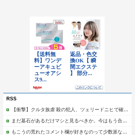
RSS
【衝撃】クルタ族虐 殺の犯人、ツェリードニヒで確定！クロロの演劇のせいで2人も無駄死ににwwww
まだ墓石があるだけマシと見るべきか。今はもう合葬墓ばかり
もこうの荒れたコメント欄が好きなのって少数派なのか？