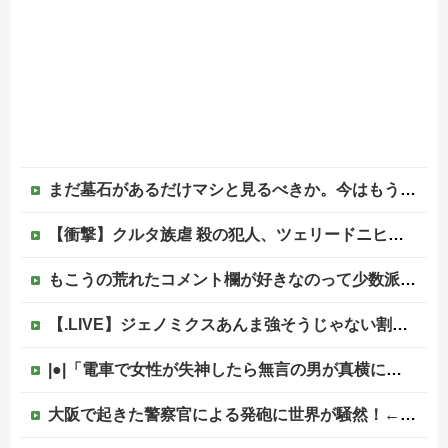
まだ墓石があるだけマシと見るべきか。今はもう合葬墓ばかり
【衝撃】クルタ族虐 殺の犯人、ツェリードニヒで確定！クロロの演劇のせいで2人も無駄死ににwwww
もこうの荒れたコメント欄が好きなのって少数派なのか？
【.LIVE】ジェノミクスあんま強そうじゃない割に高そうという恐竜デッキの宿命を背負ってる他
|●|「電車で女性が失神したら無言の男が真横についてきた」とタレントが主張、虚言疑惑が出ると「その男の垢を発見した」と追加主張するも……
大阪で起きた警察官による発砲に世界が騒然！←「日本がアメリカ化してきている」（海外の反応）