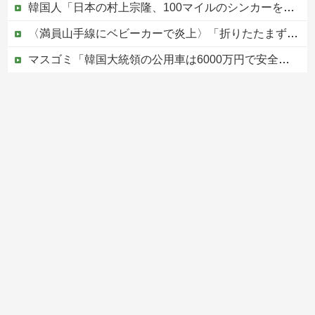
韓国人「日本の村上宗隆、100マイルのシンカーを逆方向に・・・2戦連発の26号ソロホームラン」→「羨ましすぎる 韓国はこんな打者がいなのか」「ア...
〈満員山手線にベビーカーで炎上〉「折りたたまず乗車できる」はずなのに…JR東日本が示した見解
マスゴミ「韓国大統領の公用車は6000万円で安全装備！」「高市の公用車は3000万円で贅沢！」
避難所に土足でズカズカと入ってきて勝手に動画や写真を撮影したメディア取材陣、挙句の果てに要求してきたのは……
被災者で湧き水が有難い「土葬は絶対にダメだ】
Powered by livedoor 相互RSS