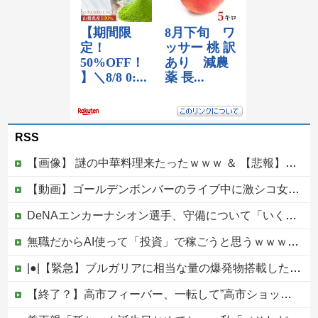
RSS
【画像】 謎の中華料理来たったｗｗｗ ＆ 【悲報】近所の謎の台湾料理屋、遂に値上げ
【動画】ゴールデンボンバーのライブ中に激シコ女さんが乱入してしまうｗｗｗｗｗ
DeNAエンカーナシオン選手、守備について「いくら得点しても、エラーを重ねれば逆転されてしまう。そういう意味から自分にとっては、打撃よりも守備の方が大事」
無職だからAI使って「投資」で稼ごうと思うｗｗｗｗｗ他
|●|【緊急】ブルガリアに相当な量の爆発物搭載したドローンが侵入！ルーマニア国境付近で爆発「おいウクライナ軍がよく使う機種だぞ」
【終了？】高市フィーバー、一転して”高市ショック”へ…支持率も市場も急降下ｗｗｗｗｗｗｗｗ