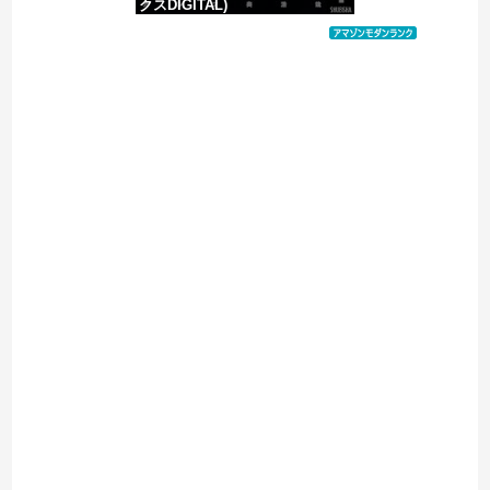
クスDIGITAL)
価格：¥617
Powered by livedoor 相互RSS