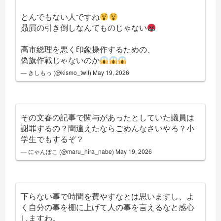
とんでもない人ですね
贔屓の引き倒しなんてものじゃない
高市総理を悪く印象操作するための、
偽旗作戦じゃないのか
— きしもっ (@kismo_twit)
May 19, 2026
その文春の記事で関与があったとしていた議員は
謝罪するの？間違えたならごめんなさいやろ？小
学生でもするぞ？
— にゃんぽこ (@maru_hira_nabe)
May 19, 2026
下らない事で時間を費やすなとは思いますし、よ
く自分の事を棚に上げて人の事を言えるなと感心
しますわ。