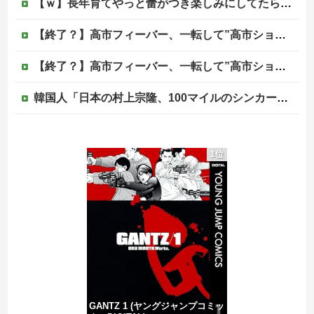
【ｗ】長年育てやっと蕾がつき楽しみにしてたら動物の死肉に擬態（外観・腐肉臭）する花が！
【終了？】高市フィーバー、一転して”高市ショック”へ…支持率も市場も急降下ｗｗｗｗｗｗｗｗ
【終了？】高市フィーバー、一転して”高市ショック”へ…支持率も市場も急降下ｗｗｗｗｗｗｗｗ
韓国人「日本の村上宗隆、100マイルのシンカーを逆方向に・・・2戦連発の26号ソロホームラン」→「羨ましすぎる 韓国はこんな打者がいなのか」「ア...
〈満員山手線にベビーカーで炎上〉「折りたたまず乗車できる」はずなのに…JR東日本が示した見解
1位
マスゴミ「韓国大統領の公用車は6000万円で安全装備！」「高市の公用車は3000万円で贅沢！」
避難所に土足でズカズカと入ってきて勝手に動画や写真を撮影したメディア取材陣、挙句の果てに要求してきたのは……
被災者で湧き水が有難い「土葬は絶対にダメだ】
GANTZ 1 (ヤングジャンプコミッ