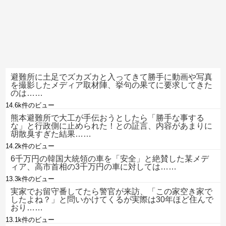
避難所に土足でズカズカと入ってきて勝手に動画や写真
を撮影したメディア取材陣、挙句の果てに要求してきた
のは……
14.6k件のビュー
熊本避難所で大工が手伝おうとしたら「勝手な事する
な」と行政側に止められた！との証言、内容があまりに
胡散臭すぎた結果……
14.2k件のビュー
6千万円の韓国大統領の車を「安全」と絶賛した某メデ
ィア、高市首相の3千万円の車に対しては……
13.3k件のビュー
実家でお留守番してたら警官が来訪、「この家空き家で
したよね？」と問いかけてくるが実際は30年ほど住んで
おり……
13.1k件のビュー