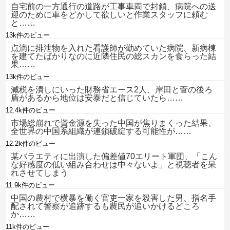
自宅前の一方通行の道路が工事車両で封鎖、病院への送
迎のために車をどかして欲しいと作業スタッフに頼む
と……
13k件のビュー
点滴に排泄物を入れた看護師が勤めていた病院、新病棟
を建てたばかりなのに近隣住民の総スカンを食らった結
果……
13k件のビュー
減税を潰しにいった財務省エース2人、岸田と菅の後ろ
盾があるから地位は安泰だと信じていたら……
12.4k件のビュー
市場総崩れで資金源を失った中国が焦りまくった結果、
全世界の中国系組織が連鎖破綻する可能性が……
12.2k件のビュー
某バラエティに出演した偏差値70エリート軍団、「こん
な好感度の低い組み合わせは中々ないよ」と視聴者を呆
れさせてしまう
11.9k件のビュー
中国の農村で横暴を働く官吏一家を殺害した男、指名手
配されて警察が追跡するも農民が追いかけるどころ
か……
11k件のビュー