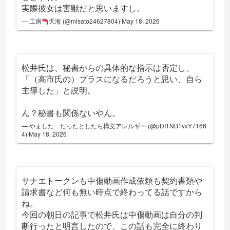
実際彼女は害獣だと思いますし。
— 工房
天海 (@misato24627804)
May 18, 2026
松井氏は、秘書からの具体的な指示は否定し、
「（高市氏の）プラスになるだろうと思い、自ら
主導した」と説明。
ん？秘書も関係ないやん。
— やました だったとしたら構文アレルギー (@pDI1NB1vxY7166
4)
May 18, 2026
サナエトークンも中傷動画作成依頼も契約書類や
請求書など何も無い時点で終わってる話ですから
ね。
今回の朝日の記事で松井氏は中傷動画は自分の判
断行ったと明言したので、この話も完全に終わり