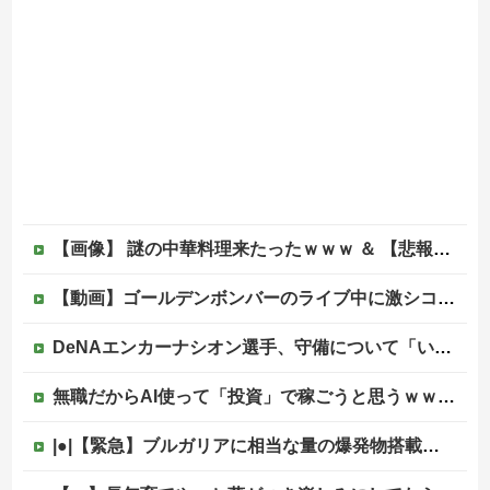
【画像】 謎の中華料理来たったｗｗｗ ＆ 【悲報】近所の謎の台湾料理屋、遂に値上げ
【動画】ゴールデンボンバーのライブ中に激シコ女さんが乱入してしまうｗｗｗｗｗ
DeNAエンカーナシオン選手、守備について「いくら得点しても、エラーを重ねれば逆転されてしまう。そういう意味から自分にとっては、打撃よりも守備の方が大事」
無職だからAI使って「投資」で稼ごうと思うｗｗｗｗｗ他
|●|【緊急】ブルガリアに相当な量の爆発物搭載したドローンが侵入！ルーマニア国境付近で爆発「おいウクライナ軍がよく使う機種だぞ」