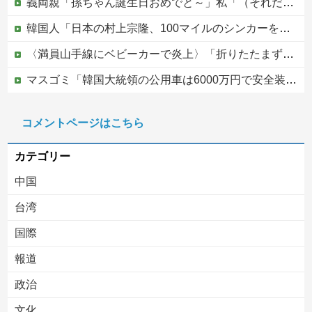
義両親「孫ちゃん誕生日おめでと～」私「（それだけ…？）」頻繁に会って孫も見せてるのにプレゼントも欲しいもの調査も一切なし！海外旅行行きまくるお金はあるのになぜ・・？
韓国人「日本の村上宗隆、100マイルのシンカーを逆方向に・・・2戦連発の26号ソロホームラン」→「羨ましすぎる 韓国はこんな打者がいなのか」「ア...
〈満員山手線にベビーカーで炎上〉「折りたたまず乗車できる」はずなのに…JR東日本が示した見解
マスゴミ「韓国大統領の公用車は6000万円で安全装備！」「高市の公用車は3000万円で贅沢！」
避難所に土足でズカズカと入ってきて勝手に動画や写真を撮影したメディア取材陣、挙句の果てに要求してきたのは……
コメントページはこちら
被災者で湧き水が有難い「土葬は絶対にダメだ】
カテゴリー
中国
台湾
国際
報道
Powered by livedoor 相互RSS
政治
文化