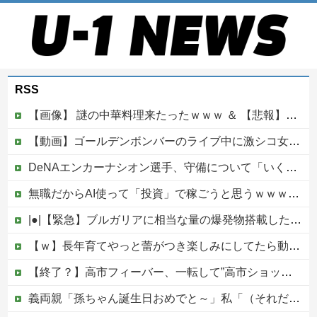
RSS
【画像】 謎の中華料理来たったｗｗｗ ＆ 【悲報】近所の謎の台湾料理屋、遂に値上げ
【動画】ゴールデンボンバーのライブ中に激シコ女さんが乱入してしまうｗｗｗｗｗ
DeNAエンカーナシオン選手、守備について「いくら得点しても、エラーを重ねれば逆転されてしまう。そういう意味から自分にとっては、打撃よりも守備の方が大事」
無職だからAI使って「投資」で稼ごうと思うｗｗｗｗｗ他
|●|【緊急】ブルガリアに相当な量の爆発物搭載したドローンが侵入！ルーマニア国境付近で爆発「おいウクライナ軍がよく使う機種だぞ」
【ｗ】長年育てやっと蕾がつき楽しみにしてたら動物の死肉に擬態（外観・腐肉臭）する花が！
【終了？】高市フィーバー、一転して”高市ショック”へ…支持率も市場も急降下ｗｗｗｗｗｗｗｗ
義両親「孫ちゃん誕生日おめでと～」私「（それだけ…？）」頻繁に会って孫も見せてるのにプレゼントも欲しいもの調査も一切なし！海外旅行行きまくるお金はあるのになぜ・・？