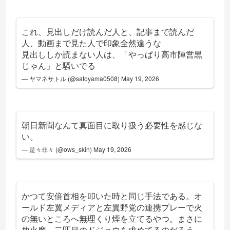
これ、見出しだけ読んだ人と、記事まで読んだ
人、動画まで見た人で印象全然違うな
見出ししか読まない人は、「やっぱり高市陣営黒
じゃん」と騒いでる
— ヤマネサトル (@satoyama0508)
May 19, 2026
朝日新聞なんて真面目に取り扱う必要性を感じな
い。
— 是々非々 (@ows_skin)
May 19, 2026
かつて安倍首相を叩いた時と同じ手法である。オ
ールド左翼メディアと左翼野党の連携プレーで火
の無いところへ無理くり煙を立てるやつ。まさに
放火魔。二匹目のドジョウを求めてるのだろう