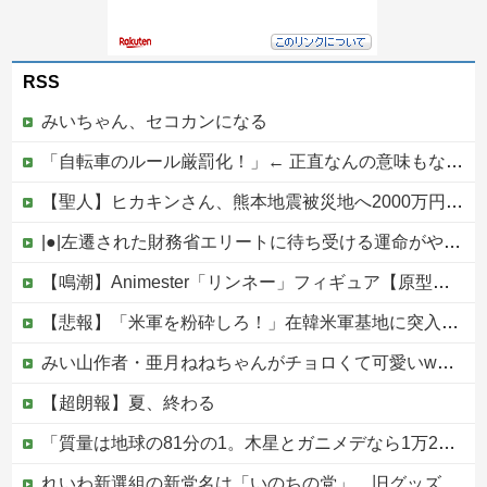
RSS
みいちゃん、セコカンになる
「自転車のルール厳罰化！」← 正直なんの意味もなかった件ｗｗｗｗｗｗｗｗ
【聖人】ヒカキンさん、熊本地震被災地へ2000万円の寄付！
|●|左遷された財務省エリートに待ち受ける運命がやばすぎる！と話題に、経歴自体はとんでもないものだが……
【鳴潮】Animester「リンネー」フィギュア【原型公開】
【悲報】「米軍を粉砕しろ！」在韓米軍基地に突入した韓国学生、即逮捕
みい山作者・亜月ねねちゃんがチョロくて可愛いwwwwwww （※画像あり）他
【超朗報】夏、終わる
「質量は地球の81分の1。木星とガニメデなら1万2800分の1」月がどれだけ規格外なのか、数字で並べてみると…
れいわ新選組の新党名は「いのちの党」 旧グッズ半額で販売 どうなる秘書給与疑惑