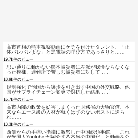
高市首相の熊本視察動画にケチを付けたタレント、「正
体バレバレよな」と黒電話の呼び方であっさりと……
19.7k件のビュー
思い通りに動かない熊本被災者に左派が我慢ならなくな
った模様、避難所で苦しむ被災者に対して……
18.9k件のビュー
規制強化で他国から譲歩を引き出す中国の外交戦略、他
国がサプライチェーン変更で対抗した結果……
16.7k件のビュー
高市内閣の政策を妨害しまくった財務省の大物官僚、本
来ならエース級の人材が就くはずのないポストに送ら
れ……
13.3k件のビュー
西側からの手痛い指摘に激怒した中国総領事館、「これ
が米国人Youtuberが紹介する本当の中国だ」と動画を公