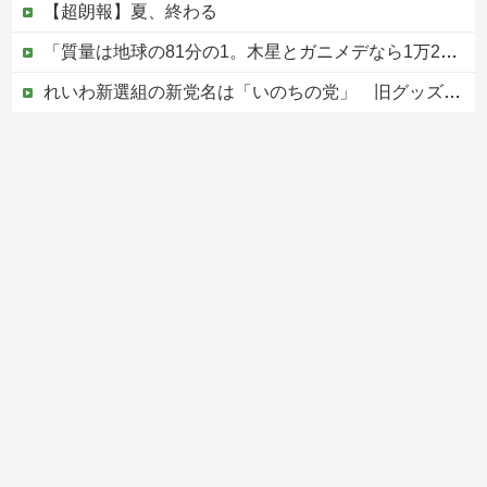
【超朗報】夏、終わる
「質量は地球の81分の1。木星とガニメデなら1万2800分の1」月がどれだけ規格外なのか、数字で並べてみると…
れいわ新選組の新党名は「いのちの党」 旧グッズ半額で販売 どうなる秘書給与疑惑
ジャンポケ斎藤と代理人のやりとり、「地獄すぎて完全にコントになってる……」と衝撃を受ける人が続出中
【ヤバい】100件以上の窃盗をしたトルコ国籍の男3人を逮捕 #移民 #外国人
Powered by livedoor 相互RSS