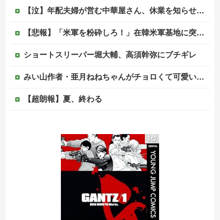
【泣】年配夫婦が営む中華屋さん、休業を知らせる貼り紙に応援コメントが続々と
【悲報】「米軍を粉砕しろ！」在韓米軍基地に突入した韓国学生、即逮捕
ショートスリーパー堀大輔、高須幹弥にブチギレ
みい山作者・亜月ねねちゃんがチョロくて可愛いwwwwwww （※画像あり）他
【超朗報】夏、終わる
「質量は地球の81分の1。木星とガニメデなら1万2800分の1」月がどれだけ規格外なのか、数字で並べてみると…
1位
れいわ新選組の新党名は「いのちの党」 旧グッズ半額で販売 どうなる秘書給与疑惑
ジャンポケ斎藤と代理人のやりとり、「地獄すぎて完全にコントになってる……」と衝撃を受ける人が続出中
【ヤバい】100件以上の窃盗をしたトルコ国籍の男3人を逮捕 #移民 #外国人