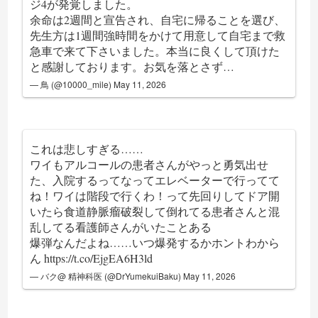
ジ4が発覚しました。
余命は2週間と宣告され、自宅に帰ることを選び、
先生方は1週間強時間をかけて用意して自宅まで救
急車で来て下さいました。本当に良くして頂けた
と感謝しております。お気を落とさず…
— 鳥 (@10000_mile)
May 11, 2026
これは悲しすぎる……
ワイもアルコールの患者さんがやっと勇気出せ
た、入院するってなってエレベーターで行ってて
ね！ワイは階段で行くわ！って先回りしてドア開
いたら食道静脈瘤破裂して倒れてる患者さんと混
乱してる看護師さんがいたことある
爆弾なんだよね……いつ爆発するかホントわから
ん
https://t.co/EjgEA6H3ld
— バク@ 精神科医 (@DrYumekuiBaku)
May 11, 2026