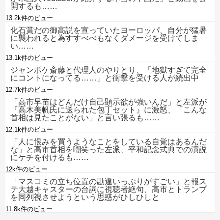
開するも……
13.2k件のビュー
化石賞だの御高説を宣っていたヨーロッパ、自分が猛暑
に襲われると為すすべべもなくダメージを受けてしま
い……
13.1k件のビュー
ジャンポケ斎藤と代理人のやりとり、「地獄すぎて完全
にコントになってる……」と衝撃を受ける人が続出中
12.7k件のビュー
「高市早苗はどんだけ自己顕示欲が強いんだ」と左派が
『高木美帆氏に送られた包丁セット』に激怒、「こんな
首相は見たことがない」と言い張るも……
12.1k件のビュー
「人に恨みを買うようなことをしている自覚はあるんだ
な」と高市首相を嘲笑った左派、平和記念式典での演説
にケチを付けるも……
12k件のビュー
「マスコミの立ち位置の勘違いっぷりがすごい」と報ス
テ大越キャスターの台詞に視聴者絶句、高市とトランプ
を同列視させようという思惑がひしひしと
11.8k件のビュー