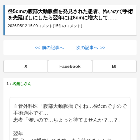
径5cmの腹部大動脈瘤を発見された患者、怖いので手術
を先延ばしにしたら翌年には8cmに増大して……
2026/05/12 15:09
コメント(15件のコメント)
<< 前の記事へ
次の記事へ >>
X
Facebook
B!
1：
名無しさん
血管外科医「腹部大動脈瘤ですね…径5cmですので
手術適応です…」
患者「怖いので…ちょっと待てませんか？…？」
翌年