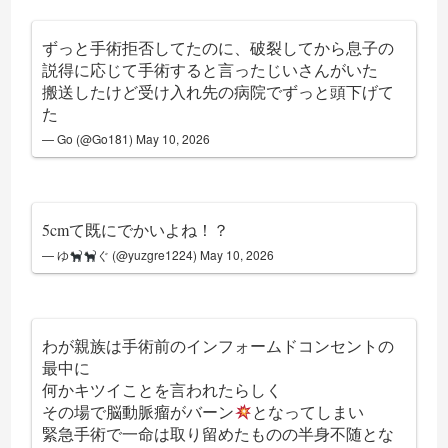
ずっと手術拒否してたのに、破裂してから息子の
説得に応じて手術すると言ったじいさんがいた
搬送したけど受け入れ先の病院でずっと頭下げて
た
— Go (@Go181)
May 10, 2026
5cmて既にでかいよね！？
— ゆ
ぐ (@yuzgre1224)
May 10, 2026
わが親族は手術前のインフォームドコンセントの
最中に
何かキツイことを言われたらしく
その場で脳動脈瘤がバーン
となってしまい
緊急手術で一命は取り留めたものの半身不随とな