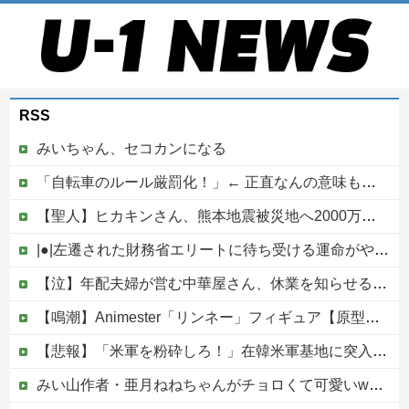
RSS
みいちゃん、セコカンになる
「自転車のルール厳罰化！」← 正直なんの意味もなかった件ｗｗｗｗｗｗｗｗ
【聖人】ヒカキンさん、熊本地震被災地へ2000万円の寄付！
|●|左遷された財務省エリートに待ち受ける運命がやばすぎる！と話題に、経歴自体はとんでもないものだが……
【泣】年配夫婦が営む中華屋さん、休業を知らせる貼り紙に応援コメントが続々と
【鳴潮】Animester「リンネー」フィギュア【原型公開】
【悲報】「米軍を粉砕しろ！」在韓米軍基地に突入した韓国学生、即逮捕
みい山作者・亜月ねねちゃんがチョロくて可愛いwwwwwww （※画像あり）他