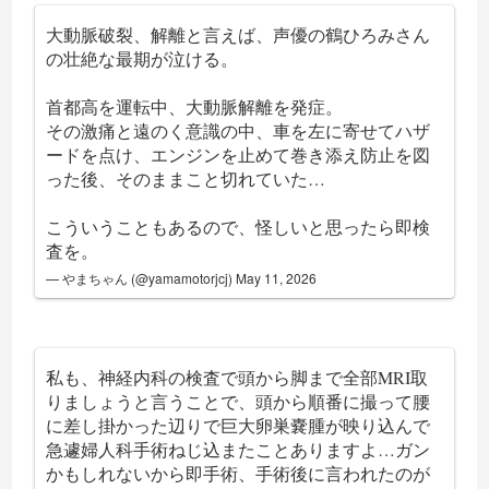
大動脈破裂、解離と言えば、声優の鶴ひろみさん
の壮絶な最期が泣ける。
首都高を運転中、大動脈解離を発症。
その激痛と遠のく意識の中、車を左に寄せてハザ
ードを点け、エンジンを止めて巻き添え防止を図
った後、そのままこと切れていた…
こういうこともあるので、怪しいと思ったら即検
査を。
— やまちゃん (@yamamotorjcj)
May 11, 2026
私も、神経内科の検査で頭から脚まで全部MRI取
りましょうと言うことで、頭から順番に撮って腰
に差し掛かった辺りで巨大卵巣嚢腫が映り込んで
急遽婦人科手術ねじ込またことありますよ…ガン
かもしれないから即手術、手術後に言われたのが