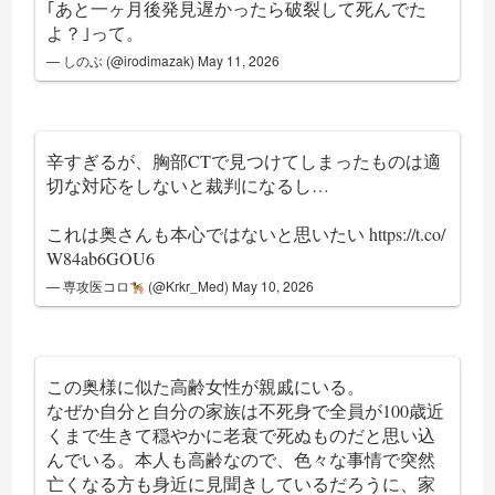
｢あと一ヶ月後発見遅かったら破裂して死んでた
よ？｣って。
— しのぶ (@irodimazak)
May 11, 2026
辛すぎるが、胸部CTで見つけてしまったものは適
切な対応をしないと裁判になるし…
これは奥さんも本心ではないと思いたい
https://t.co/
W84ab6GOU6
— 専攻医コロ
(@Krkr_Med)
May 10, 2026
この奥様に似た高齢女性が親戚にいる。
なぜか自分と自分の家族は不死身で全員が100歳近
くまで生きて穏やかに老衰で死ぬものだと思い込
んでいる。本人も高齢なので、色々な事情で突然
亡くなる方も身近に見聞きしているだろうに、家