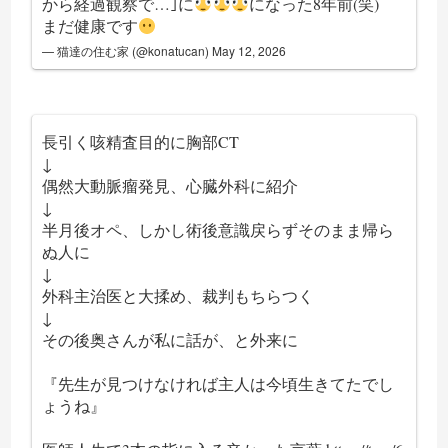
から経過観察で…｣に
になった8年前(笑)
まだ健康です
— 猫達の住む家 (@konatucan)
May 12, 2026
長引く咳精査目的に胸部CT
↓
偶然大動脈瘤発見、心臓外科に紹介
↓
半月後オペ、しかし術後意識戻らずそのまま帰ら
ぬ人に
↓
外科主治医と大揉め、裁判もちらつく
↓
その後奥さんが私に話が、と外来に
『先生が見つけなければ主人は今頃生きてたでし
ょうね』