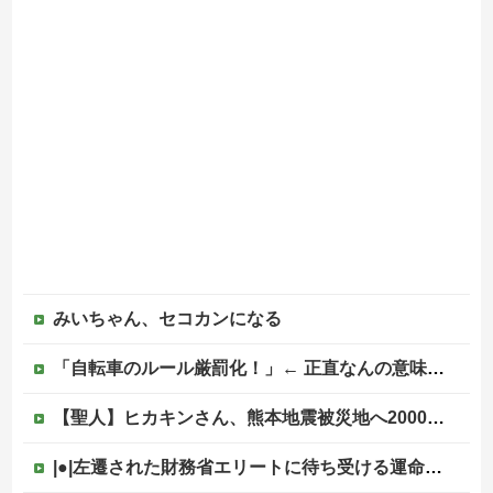
みいちゃん、セコカンになる
「自転車のルール厳罰化！」← 正直なんの意味もなかった件ｗｗｗｗｗｗｗｗ
【聖人】ヒカキンさん、熊本地震被災地へ2000万円の寄付！
|●|左遷された財務省エリートに待ち受ける運命がやばすぎる！と話題に、経歴自体はとんでもないものだが……