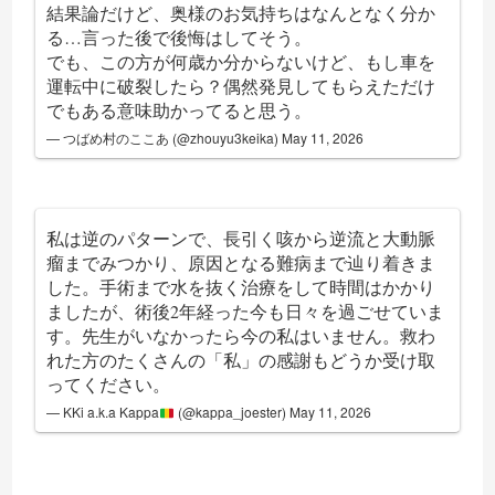
結果論だけど、奥様のお気持ちはなんとなく分か
る…言った後で後悔はしてそう。
でも、この方が何歳か分からないけど、もし車を
運転中に破裂したら？偶然発見してもらえただけ
でもある意味助かってると思う。
— つばめ村のここあ (@zhouyu3keika)
May 11, 2026
私は逆のパターンで、長引く咳から逆流と大動脈
瘤までみつかり、原因となる難病まで辿り着きま
した。手術まで水を抜く治療をして時間はかかり
ましたが、術後2年経った今も日々を過ごせていま
す。先生がいなかったら今の私はいません。救わ
れた方のたくさんの「私」の感謝もどうか受け取
ってください。
— KKi a.k.a Kappa
(@kappa_joester)
May 11, 2026