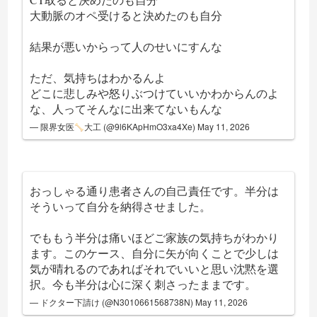
大動脈のオペ受けると決めたのも自分
結果が悪いからって人のせいにすんな
ただ、気持ちはわかるんよ
どこに悲しみや怒りぶつけていいかわからんのよ
な、人ってそんなに出来てないもんな
— 限界女医
大工 (@9l6KApHmO3xa4Xe)
May 11, 2026
おっしゃる通り患者さんの自己責任です。半分は
そういって自分を納得させました。
でももう半分は痛いほどご家族の気持ちがわかり
ます。このケース、自分に矢が向くことで少しは
気が晴れるのであればそれでいいと思い沈黙を選
択。今も半分は心に深く刺さったままです。
— ドクター下請け (@N3010661568738N)
May 11, 2026