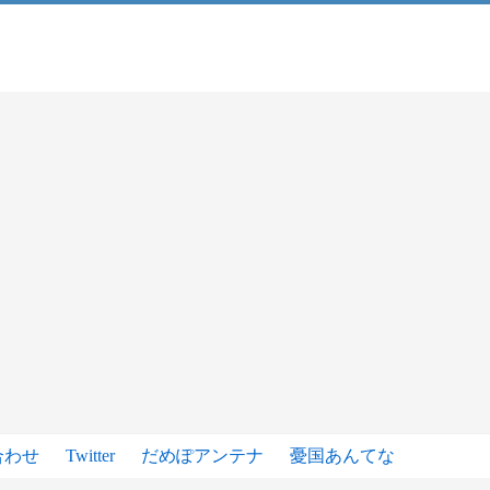
合わせ
Twitter
だめぽアンテナ
憂国あんてな