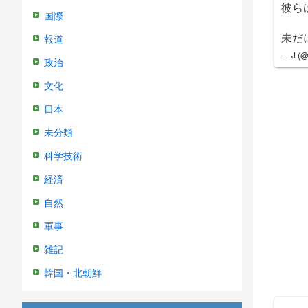
彼ら
国際
未だ
報道
— J (
政治
文化
日本
未分類
科学技術
経済
自然
軍事
雑記
韓国・北朝鮮