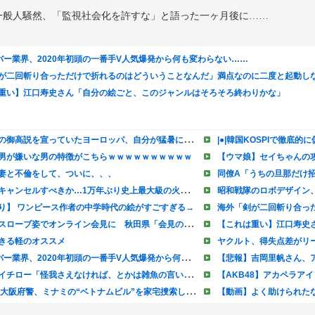
一般人騒然、「監視社会化を許すな」と語った一ヶ月後に……