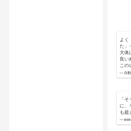
よく
た」
大体
良い
この
— 自動蜜
「そ
に、
も超
— waka