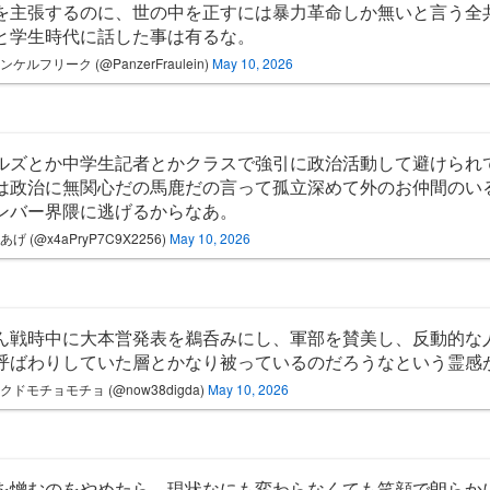
を主張するのに、世の中を正すには暴力革命しか無いと言う全
と学生時代に話した事は有るな。
ンケルフリーク (@PanzerFraulein)
May 10, 2026
ルズとか中学生記者とかクラスで強引に政治活動して避けられ
は政治に無関心だの馬鹿だの言って孤立深めて外のお仲間のい
ンバー界隈に逃げるからなあ。
げ (@x4aPryP7C9X2256)
May 10, 2026
ん戦時中に大本営発表を鵜呑みにし、軍部を賛美し、反動的な
呼ばわりしていた層とかなり被っているのだろうなという霊感
クドモチョモチョ (@now38digda)
May 10, 2026
を憎むのをやめたら、現状なにも変わらなくても笑顔で朗らか