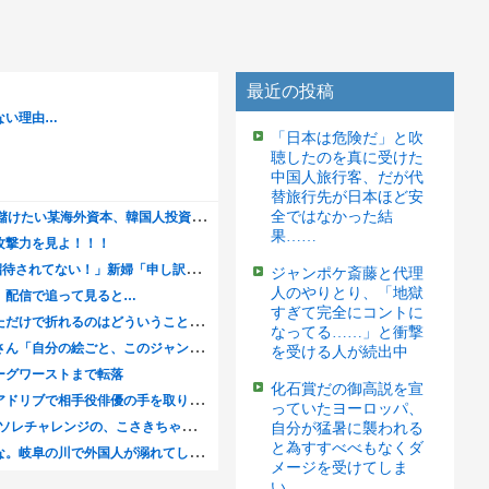
最近の投稿
「日本は危険だ」と吹
聴したのを真に受けた
中国人旅行客、だが代
替旅行先が日本ほど安
全ではなかった結
果……
ジャンポケ斎藤と代理
人のやりとり、「地獄
すぎて完全にコントに
なってる……」と衝撃
を受ける人が続出中
化石賞だの御高説を宣
っていたヨーロッパ、
自分が猛暑に襲われる
と為すすべべもなくダ
メージを受けてしま
い……