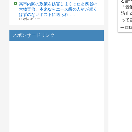
と語
高市内閣の政策を妨害しまくった財務省の
「景
大物官僚、本来ならエース級の人材が就く
防止
はずのないポストに送られ……
って
12k件のビュー
— 自動蜜
スポンサードリンク