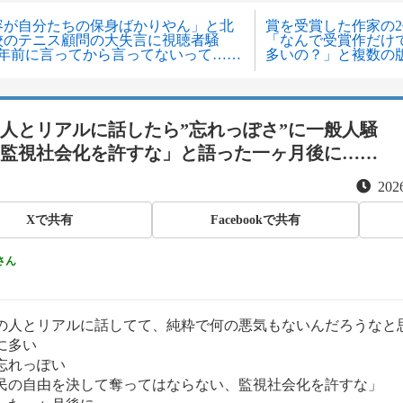
容が自分たちの保身ばかりやん」と北
賞を受賞した作家の
校のテニス顧問の大失言に視聴者騒
「なんで受賞作だけ
3年前に言ってから言ってないって……
多いの？」と複数の
人とリアルに話したら”忘れっぽさ”に一般人騒
監視社会化を許すな」と語った一ヶ月後に……
2026
Xで共有
Facebookで共有
さん
の人とリアルに話してて、純粋で何の悪気もないんだろうなと
に多い
忘れっぽい
民の自由を決して奪ってはならない、監視社会化を許すな」