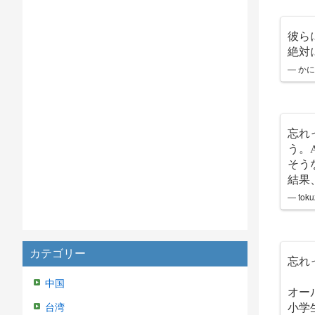
彼ら
絶対
— かに
忘れ
う。
そう
結果
— toku
カテゴリー
忘れ
中国
オー
小学
台湾