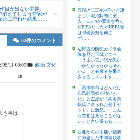
2作目が出ない問題、
FIFAとUEFAの争いが凄
で消えてしまう作家が
»
まじい泥沼状態に突
版元に尋ねた結果……
入、UEFAの要求を呑ん
だFIFAだったがUEFA側
は強硬姿勢を崩さ
ず……
62件のコメント
辺野古の防犯カメラ画
像を見た玉城デニー、
「うまい言い訳が思い
/05/11 08:09
政治
文化
つかなかったからそれ
かよ」と有権者を呆れ
B!
させるコメントを……
「高市早苗はどんだけ
自己顕示欲が強いん
だ」と左派が『高木美
帆氏に送られた包丁セ
ット』に激怒、「こん
思う事は
な首相は見たことがな
い」と言い張るも……
西側からの手痛い指摘
に激怒した中国総領事