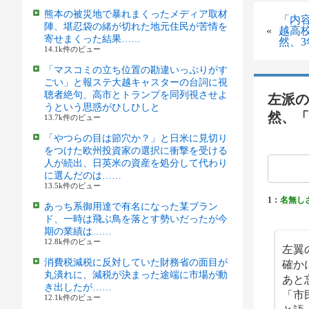
熊本の被災地で暴れまくったメディア取材
「内
陣、堪忍袋の緒が切れた地元住民が苦情を
«
越高
寄せまくった結果……
然、
14.1k件のビュー
「マスコミの立ち位置の勘違いっぷりがす
ごい」と報ステ大越キャスターの台詞に視
聴者絶句、高市とトランプを同列視させよ
左派の
うという思惑がひしひしと
然、「
13.7k件のビュー
「やつらの目は節穴か？」と日米に見切り
をつけた欧州投資家の選択に衝撃を受ける
人が続出、日英米の資産を処分して代わり
に選んだのは……
13.5k件のビュー
1：
名無し
あっち系御用達で有名になった某ブラン
ド、一時は飛ぶ鳥を落とす勢いだったが今
期の業績は……
12.8k件のビュー
左翼
確か
消費税減税に反対していた財務省の面目が
丸潰れに、減税が決まった途端に市場が動
あと
き出したが……
「市
12.1k件のビュー