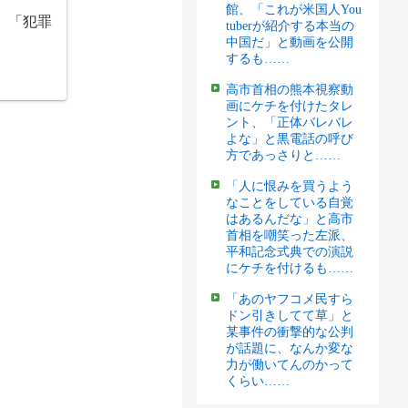
館、「これが米国人You
」「犯罪
tuberが紹介する本当の
中国だ」と動画を公開
するも……
高市首相の熊本視察動
画にケチを付けたタレ
ント、「正体バレバレ
よな」と黒電話の呼び
方であっさりと……
「人に恨みを買うよう
なことをしている自覚
はあるんだな」と高市
首相を嘲笑った左派、
平和記念式典での演説
にケチを付けるも……
「あのヤフコメ民すら
ドン引きしてて草」と
某事件の衝撃的な公判
が話題に、なんか変な
力が働いてんのかって
くらい……