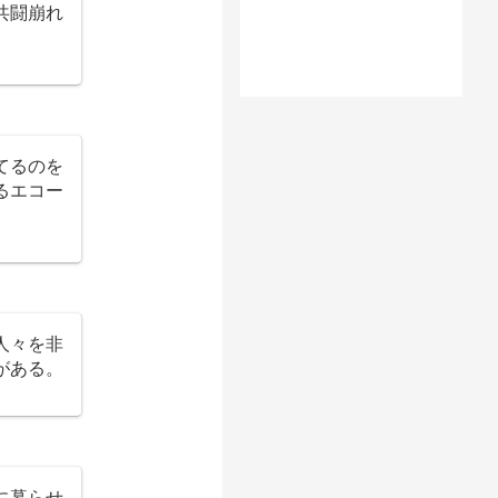
共闘崩れ
てるのを
るエコー
人々を非
がある。
に暮らせ