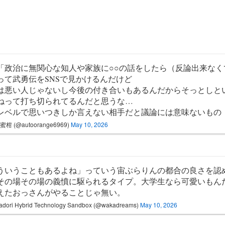
「政治に無関心な知人や家族に○○の話をしたら（反論出来なく
って武勇伝をSNSで見かけるんだけど
は悪い人じゃないし今後の付き合いもあるんだからそっとしと
ねって打ち切られてるんだと思うな…
レベルで思いつきしか言えない相手だと議論には意味ないもの
柑 (@autoorange6969)
May 10, 2026
ういうこともあるよね」っていう宙ぶらりんの都合の良さを認
その場その場の義憤に駆られるタイプ。大学生なら可愛いもんだ
えたおっさんがやることじゃ無い。
dori Hybrid Technology Sandbox (@wakadreams)
May 10, 2026