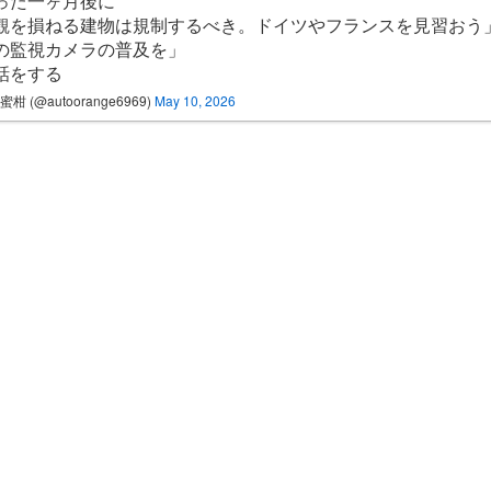
った一ヶ月後に
観を損ねる建物は規制するべき。ドイツやフランスを見習おう
の監視カメラの普及を」
話をする
柑 (@autoorange6969)
May 10, 2026