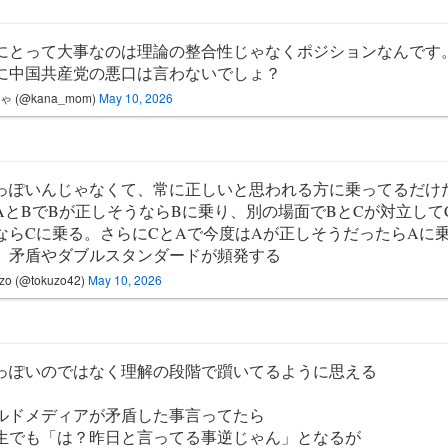
にとって大事なのは理論の整合性じゃなくポジションなんです
に中国共産党の悪口は言わないでしょ？
ゃ (@kana_mom)
May 10, 2026
っぽいんじゃなくて、常に正しいと思われる方に乗ってるだけ
AとBでBが正しそうならBに乗り、別の場面でBとCが対立して
ならCに乗る。さらにCとAで今度はAが正しそうだったらAに
、矛盾やダブルスタンダードが頻発する
zo (@tokuzo42)
May 10, 2026
っぽいのではなく理解の段階で躓いてるように思える
ルドメディアが矛盾した事言ってたら
生でも「は？昨日と言ってる事逆じゃん」となるが