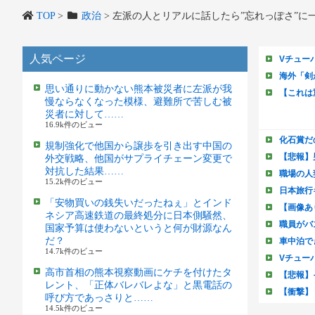
TOP
>
政治
>
左派の人とリアルに話したら”忘れっぽさ”に
人気ページ
思い通りに動かない熊本被災者に左派が我
慢ならなくなった模様、避難所で苦しむ被
災者に対して……
16.9k件のビュー
規制強化で他国から譲歩を引き出す中国の
外交戦略、他国がサプライチェーン変更で
対抗した結果……
15.2k件のビュー
「安物買いの銭失いだったねぇ」とインド
ネシア高速鉄道の最終処分に日本側騒然、
国家予算は使わないというと何が財源なん
だ？
14.7k件のビュー
高市首相の熊本視察動画にケチを付けたタ
レント、「正体バレバレよな」と黒電話の
呼び方であっさりと……
14.5k件のビュー