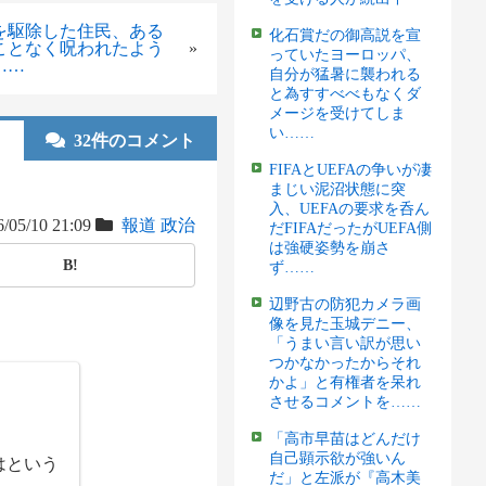
を駆除した住民、ある
化石賞だの御高説を宣
ことなく呪われたよう
»
っていたヨーロッパ、
……
自分が猛暑に襲われる
と為すすべべもなくダ
メージを受けてしま
い……
32件のコメント
FIFAとUEFAの争いが凄
まじい泥沼状態に突
入、UEFAの要求を呑ん
/05/10 21:09
報道
政治
だFIFAだったがUEFA側
は強硬姿勢を崩さ
B!
ず……
辺野古の防犯カメラ画
像を見た玉城デニー、
「うまい言い訳が思い
つかなかったからそれ
かよ」と有権者を呆れ
させるコメントを……
「高市早苗はどんだけ
自己顕示欲が強いん
はという
だ」と左派が『高木美