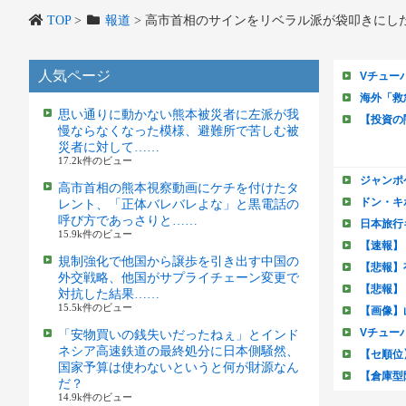
TOP
>
報道
>
高市首相のサインをリベラル派が袋叩きにし
人気ページ
思い通りに動かない熊本被災者に左派が我
慢ならなくなった模様、避難所で苦しむ被
災者に対して……
17.2k件のビュー
高市首相の熊本視察動画にケチを付けたタ
レント、「正体バレバレよな」と黒電話の
呼び方であっさりと……
15.9k件のビュー
規制強化で他国から譲歩を引き出す中国の
外交戦略、他国がサプライチェーン変更で
対抗した結果……
15.5k件のビュー
「安物買いの銭失いだったねぇ」とインド
ネシア高速鉄道の最終処分に日本側騒然、
国家予算は使わないというと何が財源なん
だ？
14.9k件のビュー