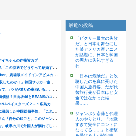
最近の投稿
「ピクサー最大の失敗
だ」と日本を舞台にし
た某アメリカ産アニメ
が話題に、日本と韓国
の両方に失礼すぎる
わ……
「日本は危険だ」と吹
聴したのを真に受けた
中国人旅行客、だが代
替旅行先が日本ほど安
全ではなかった結
果……
ジャンポケ斎藤と代理
人のやりとり、「地獄
すぎて完全にコントに
なってる……」と衝撃
を受ける人が続出中