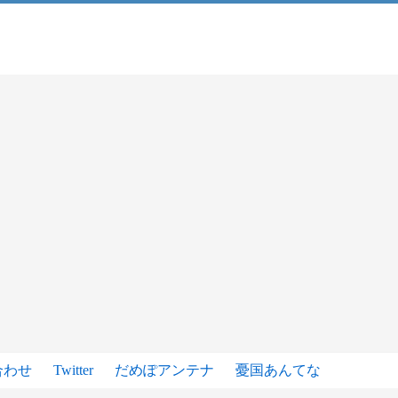
合わせ
Twitter
だめぽアンテナ
憂国あんてな