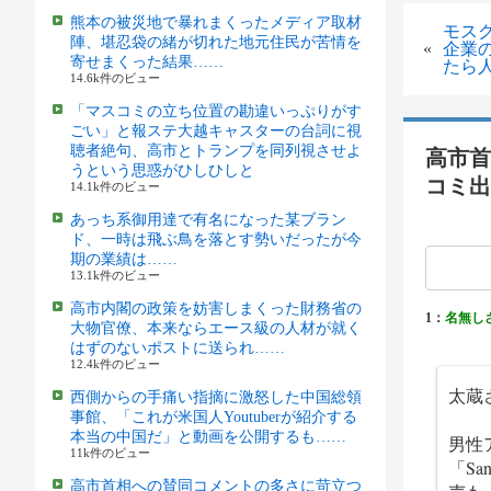
熊本の被災地で暴れまくったメディア取材
モス
陣、堪忍袋の緒が切れた地元住民が苦情を
«
企業
寄せまくった結果……
たら
14.6k件のビュー
「マスコミの立ち位置の勘違いっぷりがす
ごい」と報ステ大越キャスターの台詞に視
聴者絶句、高市とトランプを同列視させよ
高市首
うという思惑がひしひしと
コミ出
14.1k件のビュー
あっち系御用達で有名になった某ブラン
ド、一時は飛ぶ鳥を落とす勢いだったが今
期の業績は……
13.1k件のビュー
高市内閣の政策を妨害しまくった財務省の
1：
名無し
大物官僚、本来ならエース級の人材が就く
はずのないポストに送られ……
12.4k件のビュー
太蔵
西側からの手痛い指摘に激怒した中国総領
事館、「これが米国人Youtuberが紹介する
本当の中国だ」と動画を公開するも……
男性
11k件のビュー
「S
高市首相への賛同コメントの多さに苛立つ