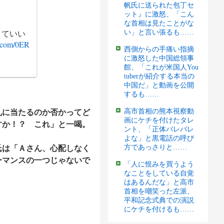
帆氏に送られた包丁セ
ット』に激怒、「こん
な首相は見たことがな
くていい
い」と言い張るも……
r.com/0ER
西側からの手痛い指摘
に激怒した中国総領事
館、「これが米国人You
tuberが紹介する本当の
中国だ」と動画を公開
するも……
高市首相の熊本視察動
に当たるのか否かってど
画にケチを付けたタレ
すか！？ これ」と一喝。
ント、「正体バレバレ
よな」と黒電話の呼び
方であっさりと……
は「Ａさん、心配しなく
ーマンスの一つじゃないで
「人に恨みを買うよう
なことをしている自覚
はあるんだな」と高市
首相を嘲笑った左派、
平和記念式典での演説
にケチを付けるも……