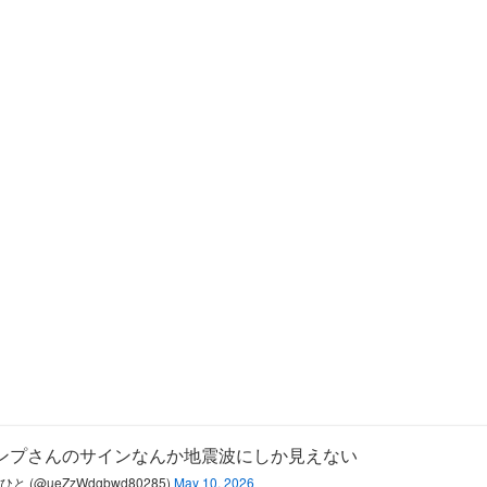
ンプさんのサインなんか地震波にしか見えない
ひと (@ueZzWdgbwd80285)
May 10, 2026