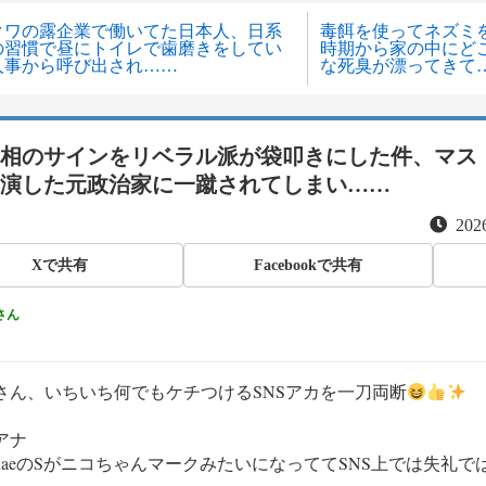
クワの露企業で働いてた日本人、日系
毒餌を使ってネズミ
の習慣で昼にトイレで歯磨きをしてい
時期から家の中にど
人事から呼び出され……
な死臭が漂ってきて
相のサインをリベラル派が袋叩きにした件、マス
演した元政治家に一蹴されてしまい……
2026
Xで共有
Facebookで共有
さん
さん、いちいち何でもケチつけるSNSアカを一刀両断
アナ
anaeのSがニコちゃんマークみたいになっててSNS上では失礼で