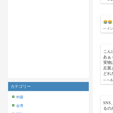
— ドン
こん
あぁ
実物
左翼
どれ
— へる
カテゴリー
中国
SN
台湾
るの