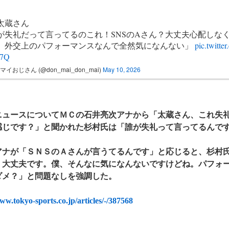
」
太蔵さん
が失礼だって言ってるのこれ！SNSのAさん？大丈夫心配しな
。外交上のパフォーマンスなんで全然気になんない」
pic.twitte
S7Q
マイおじさん (@don_mai_don_mai)
May 10, 2026
ュースについてＭＣの石井亮次アナから「太蔵さん、これ失礼
感じです？」と聞かれた杉村氏は「誰が失礼って言ってるんで
ナが「ＳＮＳのＡさんが言うてるんです」と応じると、杉村氏
。大丈夫です。僕、そんなに気になんないですけどね。パフォ
ダメ？」と問題なしを強調した。
ww.tokyo-sports.co.jp/articles/-/387568