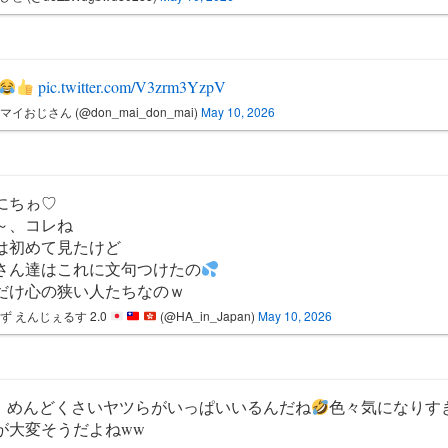
pic.twitter.com/V3zrm3YzpV
マイおじさん (@don_mai_don_mai)
May 10, 2026
にちゎ♡
～、コレね
は初めて見たけど
さん達はこれに文句つけたの
だけ心の狭い人たちなのｗ
ず えんじぇるす 2.0
(@HA_in_Japan)
May 10, 2026
S、めんどくさいヤツらがいっぱいいるんだね
色々気になりす
が大変そうだよねww