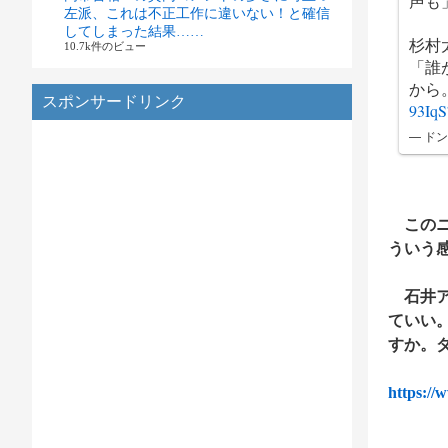
声も
左派、これは不正工作に違いない！と確信
してしまった結果……
杉村
10.7k件のビュー
「誰
から
スポンサードリンク
93Iq
— ドン
このニ
ういう
石井ア
ていい
すか。
https://w