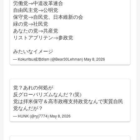
労働党→中道改革連合
自由民主党→公明党
保守党→自民党、日本維新の会
緑の党→社民党
あなたの党→共産党
リストアブリテン→参政党
みたいなイメージ
— Kokuritsu戒壇dism (@Bear30Lehman)
May 8, 2026
党？あれの何処が
反グローバリズムなんだ？(笑)
党は拝米保守＆高市政権支持政党なんで実質自民
党なんだが？
— HUNK (@ryj7774)
May 8, 2026