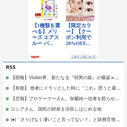
RSS
【朗報】Vtuber界、新たなる『弱男の姫』が爆誕ｗｗｗｗｗｗｗｗｗｗｗ
【有能】 他者にイラッとした時に『これ』思うと最強に楽になることが発覚！！！
【悲報】プロゲーマーさん、加藤純一信者を怒らせてしまった結果、好き嫌い5位にwwwwwwww
ロシアさん、国民の財産を没収しはじめる他
|●|「さりげなく凄いこと言ってない？」と財務官僚の増上慢っぷりに衝撃を受ける人が続出、なぜ官僚にすぎない財務省が……