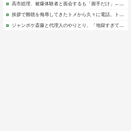
高市総理、被爆体験者と面会するも「握手だけ」←何のために会うんだよ…
挨拶で難聴を侮辱してきたトメから久々に電話。トメ「私は元気よ！」私「でもお義父さんから…」トメの『痔』に効く温泉を紹介してあげたら大発狂した←お義父さんノリノリで温泉行ってて草
ジャンポケ斎藤と代理人のやりとり、「地獄すぎて完全にコントになってる……」と衝撃を受ける人が続出中
中国人による密漁が止まらない
Powered by livedoor 相互RSS