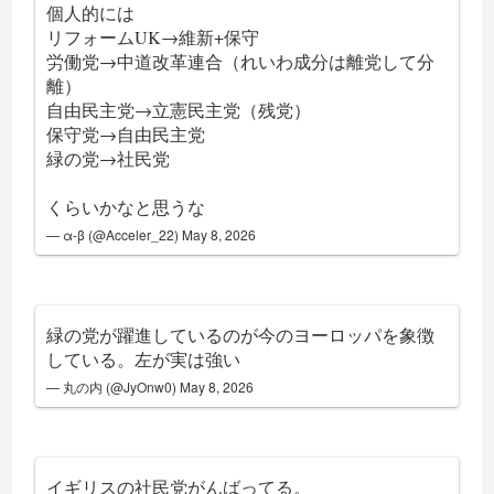
個人的には
リフォームUK→維新+保守
労働党→中道改革連合（れいわ成分は離党して分
離）
自由民主党→立憲民主党（残党）
保守党→自由民主党
緑の党→社民党
くらいかなと思うな
— α-β (@Acceler_22)
May 8, 2026
緑の党が躍進しているのが今のヨーロッパを象徴
している。左が実は強い
— 丸の内 (@JyOnw0)
May 8, 2026
イギリスの社民党がんばってる。