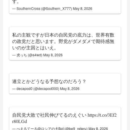
す。
— SouthernCross (@Southern_X777)
May 8, 2026
私の主観ですが日本の自民党の底力は、世界有数
の政党だと思います。野党がダメダメで期待感無
いのが主因とはいえ。
— 虎っち (@a4wd)
May 8, 2026
連立とかどうなる予想なのだろう？
— decapod0 (@decapod000)
May 8, 2026
自民党大敗で社民伸びてるのえぐい
https://t.co/3Ef2
r80LGd
— べまるてーる@ロシアの犬Bot (@be9_reteru)
May 8, 2026