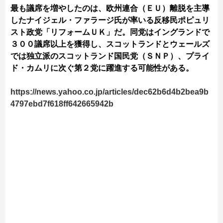
最も議席を増やしたのは、欧州連合（ＥＵ）離脱を主導
したナイジェル・ファラージ氏が率いる反移民ポピュリ
スト政‌党「リフォームＵＫ」だ。同党はイ‌ングランドで
３００議席以上を獲得し、スコットラン​ドとウェールズ
では独立派のスコットランド国民党（ＳＮＰ）、プライ
ド・カムリに‌次ぐ第２党に躍進する可能性がある。
https://news.yahoo.co.jp/articles/dec62b6d4b2bea9b
4797ebd7f618ff642665942b