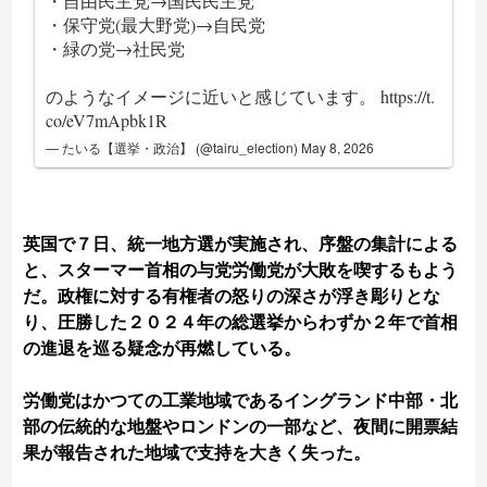
・自由民主党→国民民主党
・保守党(最大野党)→自民党
・緑の党→社民党
のようなイメージに近いと感じています。
https://t.
co/eV7mApbk1R
— たいる【選挙・政治】 (@tairu_election)
May 8, 2026
英国で７日、統一地方選が実施され、序盤の集計による
と、スターマー首相の与党労働党が大敗を‌喫するもよう
だ。政権に対する有権者の怒りの深さが⁠浮き彫りとな
り、圧勝した２０２４年の総選挙からわずか２年で首相
の進退を巡る疑念が再燃している。
労働党はかつての工業地域であるイン​グランド中部・北
部の伝統的な地盤やロンドンの一部など、夜間に開票結
果が報告された地域で支持を大き‌く失った。