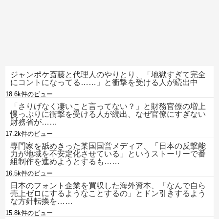
ジャンポケ斎藤と代理人のやりとり、「地獄すぎて完全
にコントになってる……」と衝撃を受ける人が続出中
18.6k件のビュー
「さりげなく凄いこと言ってない？」と財務官僚の増上
慢っぷりに衝撃を受ける人が続出、なぜ官僚にすぎない
財務省が……
17.2k件のビュー
専門家を舐めきった某国国営メディア、「日本の反撃能
力が地域を不安定化させている」というストーリーで番
組制作を進めようとするも……
16.5k件のビュー
日本のフォント企業を買収した海外資本、「なんで自ら
売上ゼロにするようなことするの」とドン引きするよう
な方針転換を……
15.8k件のビュー