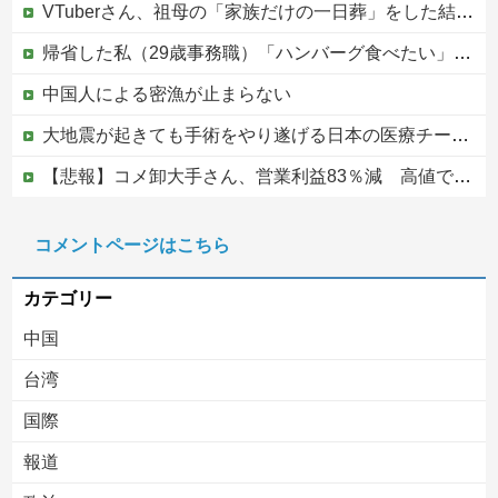
VTuberさん、祖母の「家族だけの一日葬」をした結果ｗｗｗｗｗｗｗ
帰省した私（29歳事務職）「ハンバーグ食べたい」→オカン「ハンバーグに唐揚げサラダと手作りコーンスープ添えたで！」なぜ実家の母親は子供が30歳になっても「高校生運動部レベルのガッツリ飯」を作ってしまうのか？
中国人による密漁が止まらない
大地震が起きても手術をやり遂げる日本の医療チーム、海外でも凄すぎると絶賛
【悲報】コメ卸大手さん、営業利益83％減 高値で買い込んだ米が売れず「損切り祭り」開幕へ
「感動のフィナーレだ」と某野党が達成した偉業に称賛の声が殺到、なんかヒーロー番組の最終回を見ているような気分に……
コメントページはこちら
ジャンポケ斎藤と代理人のやりとり、「地獄すぎて完全にコントになってる……」と衝撃を受ける人が続出中
カテゴリー
中国
台湾
国際
報道
Powered by livedoor 相互RSS