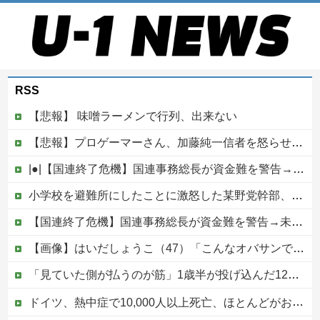
RSS
【悲報】 味噌ラーメンで行列、出来ない
【悲報】プロゲーマーさん、加藤純一信者を怒らせてしまった結果、好き嫌い5位にwwwwwwww
|●|【国連終了危機】国連事務総長が資金難を警告→未払い額を見た世界3位負担の日本側から厳しい声→では誰が払っていないのか言え
小学校を避難所にしたことに激怒した某野党幹部、僅か3文字で論破される偉業を達成してしまい……
【国連終了危機】国連事務総長が資金難を警告→未払い額を見た世界3位負担の日本側から厳しい声→では誰が払っていないのか言え他
【画像】はいだしょうこ（47）「こんなオバサンでいいの…？」
「見ていた側が払うのが筋」1歳半が投げ込んだ12万円のスマホ、半額提示した母親は冷たい？
ドイツ、熱中症で10,000人以上死亡、ほとんどがお前らと同年代で若者は元気