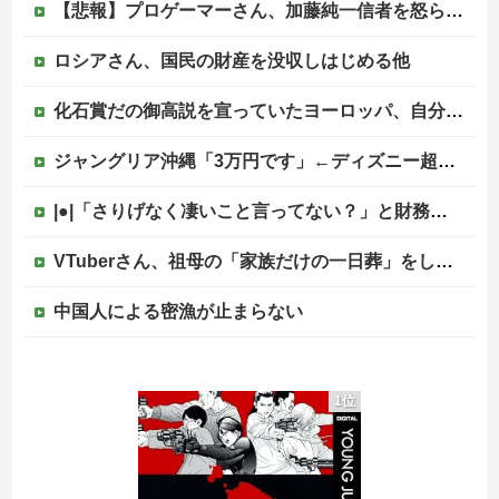
【悲報】プロゲーマーさん、加藤純一信者を怒らせてしまった結果、好き嫌い5位にwwwwwwww
ロシアさん、国民の財産を没収しはじめる他
化石賞だの御高説を宣っていたヨーロッパ、自分が猛暑に襲われると為すすべべもなくダメージを受けてしまい……
ジャングリア沖縄「3万円です」←ディズニー超えの強気価格ｗｗｗ
|●|「さりげなく凄いこと言ってない？」と財務官僚の増上慢っぷりに衝撃を受ける人が続出、なぜ官僚にすぎない財務省が……
VTuberさん、祖母の「家族だけの一日葬」をした結果ｗｗｗｗｗｗｗ
中国人による密漁が止まらない
大地震が起きても手術をやり遂げる日本の医療チーム、海外でも凄すぎると絶賛
1位
【悲報】コメ卸大手さん、営業利益83％減 高値で買い込んだ米が売れず「損切り祭り」開幕へ
「感動のフィナーレだ」と某野党が達成した偉業に称賛の声が殺到、なんかヒーロー番組の最終回を見ているような気分に……