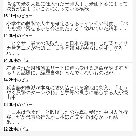
高値で米を大量に仕入れた米卸大手、米価下落によって
決算が凄まじいことになっている模様
15.1k件のビュー
小学生の段階で人生を確定させるドイツ式の制度、「バ
カを振い落せるから合理的だ」と自惚れていた結果……
14.9k件のビュー
「ピクサー最大の失敗だ」と日本を舞台にした某アメリ
カ産アニメが話題に、日本と韓国の両方に失礼すぎる
わ……
14.8k件のビュー
左遷された財務省エリートに待ち受ける運命がやばすぎ
る！と話題に、経歴自体はとんでもないものだが……
14.2k件のビュー
反斎藤知事派が本丸に攻め込まれる窮地に突入、「よう
やく反撃のターンやね」と手際の良さに感心する人が続
出中
13.3k件のビュー
「日本は危険だ」と吹聴したのを真に受けた中国人旅行
客、だが代替旅行先が日本ほど安全ではなかった結
果……
12.2k件のビュー