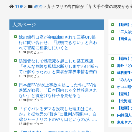
TOP
>
政治
>
某ナフサの専門家が「某大手企業の親友から
人気ページ
嫁の銀行口座が突如凍結されて三菱UFJ銀
行に問い合わせ、「説明できない」と言わ
れて警察に相談しにいくと……
16.9k件のビュー
防護管なしで感電死を起こした某工務店、
「そんな危険な現場お断りしますわ!と断っ
て正解やったわ」と業者が業界事情を告白
16.7k件のビュー
日本産EVが炎上事故を起こした件にEV推
進派が歓喜、「日本国内じゃ全然報道され
ない」と得意げな様子を見せるも……
15.9k件のビュー
「すぐバレるデマを投稿した理由はこれ
か」と拡散元の”賢さ”に批判が殺到中、自
称ジャーナリストのやり口というのが……
15.8k件のビュー