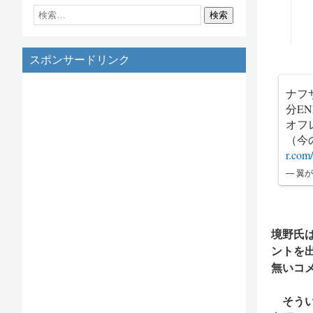
スポンサードリンク
ナフ
分E
オフ
（今
r.co
— 翼が
境野氏
ントを
無いコ
そうい