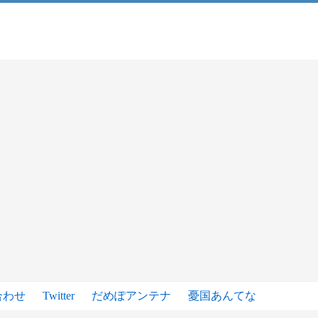
合わせ
Twitter
だめぽアンテナ
憂国あんてな