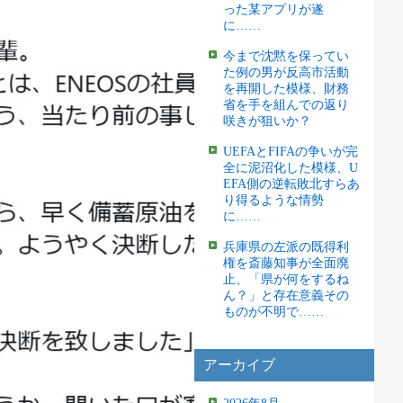
った某アプリが遂
に……
今まで沈黙を保ってい
た例の男が反高市活動
を再開した模様、財務
省を手を組んでの返り
咲きが狙いか？
UEFAとFIFAの争いが完
全に泥沼化した模様、U
EFA側の逆転敗北すらあ
り得るような情勢
に……
兵庫県の左派の既得利
権を斎藤知事が全面廃
止、「県が何をするね
ん？」と存在意義その
ものが不明で……
アーカイブ