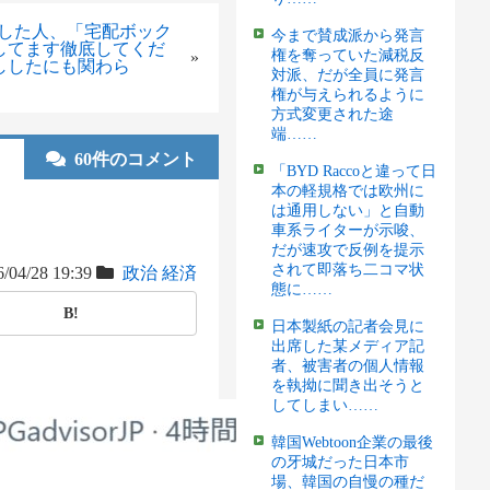
注文した人、「宅配ボック
今まで賛成派から発言
してます徹底してくだ
権を奪っていた減税反
»
ししたにも関わら
対派、だが全員に発言
権が与えられるように
方式変更された途
端……
60件のコメント
「BYD Raccoと違って日
本の軽規格では欧州に
は通用しない」と自動
車系ライターが示唆、
だが速攻で反例を提示
されて即落ち二コマ状
/04/28 19:39
政治
経済
態に……
B!
日本製紙の記者会見に
出席した某メディア記
者、被害者の個人情報
を執拗に聞き出そうと
してしまい……
韓国Webtoon企業の最後
の牙城だった日本市
場、韓国の自慢の種だ