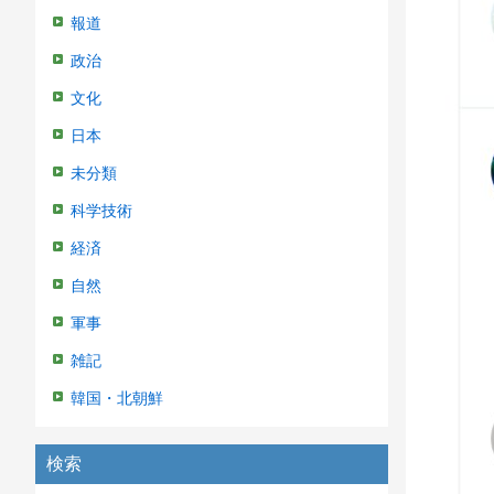
報道
政治
文化
日本
未分類
科学技術
経済
自然
軍事
雑記
韓国・北朝鮮
検索