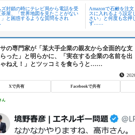
ムズ封鎖の時にテレビ局から電話を受
Amazonで石鹸を
紅茶屋、「世界地図を見たことがない
スに入れるよう設定
？」と困惑するような質問をされ
さい」と何度も念押
…
ず……
サの専門家が「某大手企業の親友から全面的な支
らった」と明らかに、「実在する企業の名前を出
ゃねえ！」とツッコミを食らうと……
2026
Xで共有
Facebookで共有
さん