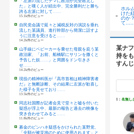
「左派の流したデマに政治が完全敗北し
た」と嘆く人が続出中、完全勝利だと勝ち
ホル
誇る左派に対して……
けた
«
15.1k件のビュー
のか
て…
自民党会議で延々と減税反対の演説を垂れ
流した某議員、進行幹部から簡潔に話すよ
うに注意を受けると……
14.2k件のビュー
某ナフ
山手線にベビーカーを乗せた母親を庇う某
政治家、「お前、船橋駅にサリンを撒くと
持をも
予告した奴……」と周囲をドン引きさ
すんじ
せ……
14.2k件のビュー
現役の精神科医が『高市首相は精神障害者
だ』と無断診断、その結果に左派が歓喜し
た様子を見せており……
13.5k件のビュー
1：
名無し
同志社国際が記者会見で堂々と嘘を付いた
疑惑が浮上中、最新の報告と過去の映像を
突き合わせてみると……
11.8k件のビュー
募金のピンハネ疑惑をかけられた某野党、
「全額が被災地のために使用されます」と