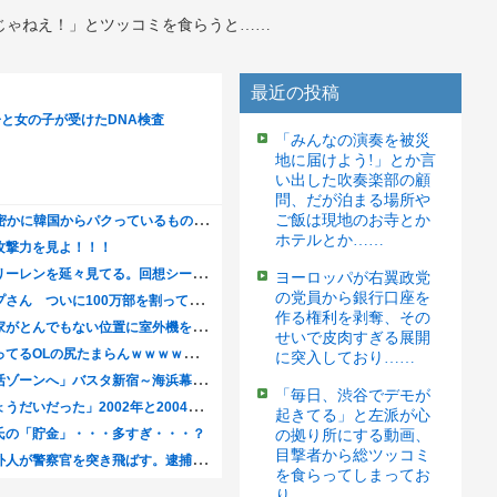
じゃねえ！」とツッコミを食らうと……
最近の投稿
「みんなの演奏を被災
地に届けよう!」とか言
い出した吹奏楽部の顧
問、だが泊まる場所や
ご飯は現地のお寺とか
ホテルとか……
ヨーロッパが右翼政党
の党員から銀行口座を
作る権利を剥奪、その
せいで皮肉すぎる展開
に突入しており……
「毎日、渋谷でデモが
起きてる」と左派が心
の拠り所にする動画、
目撃者から総ツッコミ
を食らってしまってお
り……