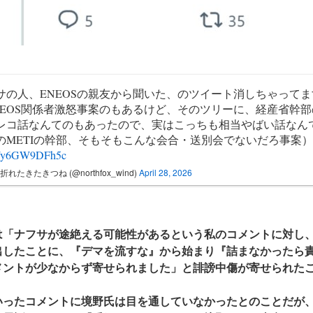
サの人、ENEOSの親友から聞いた、のツイート消しちゃって
NEOS関係者激怒事案のもあるけど、そのツリーに、経産省幹
レコ話なんてのもあったので、実はこっちも相当やばい話なん
のMETIの幹部、そもそもこんな会合・送別会でないだろ事案
m/y6GW9DFh5c
折れたきたきつね (@northfox_wind)
April 28, 2026
は「ナフサが途絶える可能性があるという私のコメントに対し
出したことに、『デマを流すな』から始まり『詰まなかったら
メントが少なからず寄せられました」と誹謗中傷が寄せられた
ったコメントに境野氏は目を通していなかったとのことだが、