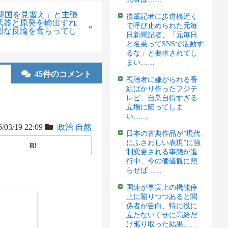
韓国を見習え」と主張
後輩記者に歩道橋近く
武器と原発を輸出すれ
で呼び止められた元毎
»
烈な反論を食らってし
日新聞記者、「元毎日
と名乗ってSNSで活動す
るな」と要求されてし
まい……
45件のコメント
視聴者に嫌がられる番
組ばかり作ったフジテ
レビ、自業自得すぎる
立場に陥ってしま
い……
/03/19 22:09
政治
自然
日本の古典作品が”現代
にふさわしい表現”に強
B!
制変更される事態が進
行中、今の価値観に照
らせば……
国連が事実上の機能停
止に陥りつつあると関
係者が告白、特に役に
立たないくせに高給だ
け毟り取った結果……