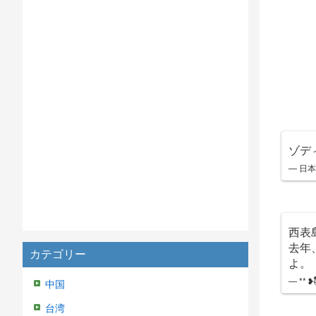
ゾデ
— 日本
西表
去年
カテゴリー
よ。
— ** ❥(ؓؒؒؑ
中国
台湾