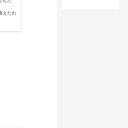
うんだ
換えたわ