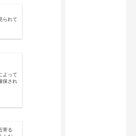
見られて
によって
確保され
近寄る