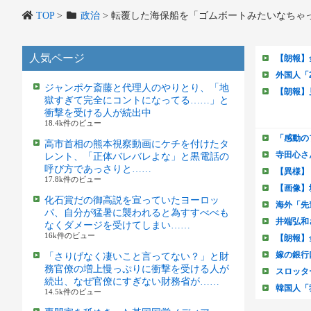
TOP
>
政治
>
転覆した海保船を「ゴムボートみたいなちゃ
人気ページ
ジャンポケ斎藤と代理人のやりとり、「地
獄すぎて完全にコントになってる……」と
衝撃を受ける人が続出中
18.4k件のビュー
高市首相の熊本視察動画にケチを付けたタ
レント、「正体バレバレよな」と黒電話の
呼び方であっさりと……
17.8k件のビュー
化石賞だの御高説を宣っていたヨーロッ
パ、自分が猛暑に襲われると為すすべべも
なくダメージを受けてしまい……
16k件のビュー
「さりげなく凄いこと言ってない？」と財
務官僚の増上慢っぷりに衝撃を受ける人が
続出、なぜ官僚にすぎない財務省が……
14.5k件のビュー