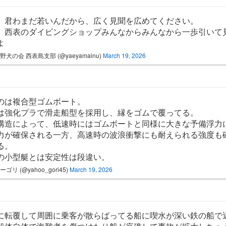
、君わまだ若いんだから、広く見聞を広めてください。
、西表のダイビングショップみんなからみんなから一歩引いて
よ
野犬の会 西表島支部 (@yaeyamainu)
March 19, 2026
のは複合型ゴムボート。
は強化プラで滑走船型を採用し、縁をゴムで覆ってる。
構造によって、低速時にはゴムボートと同様に大きな予備浮力
力が確保される一方、高速時の波浪衝撃にも耐えられる強度も
る。
の小型艇とは安定性は段違い。
ゴリ (@yahoo_gori45)
March 19, 2026
に転覆して周囲に乗客が散らばってる船に喫水が深い鉄の船で