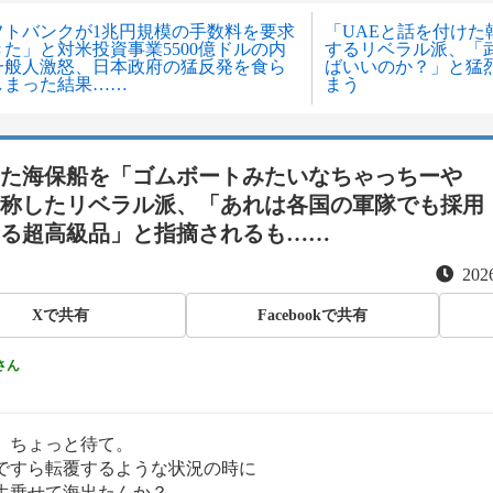
フトバンクが1兆円規模の手数料を要求
「UAEと話を付けた
た」と対米投資事業5500億ドルの内
するリベラル派、「
一般人激怒、日本政府の猛反発を食ら
ばいいのか？」と猛
しまった結果……
まう
た海保船を「ゴムボートみたいなちゃっちーや
称したリベラル派、「あれは各国の軍隊でも採用
る超高級品」と指摘されるも……
2026
Xで共有
Facebookで共有
さん
。ちょっと待て。
ですら転覆するような状況の時に
生乗せて海出たんか？