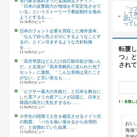
専門家を舐めきった某国国営メディア、
「日本の反撃能力が地域を不安定化させて
「ソ
いる」というストーリーで番組制作を進め
してき
«
ようとするも……
訳に
14.3k件のビュー
って
日本のフォント企業を買収した海外資本、
「なんで自ら売上ゼロにするようなことす
るの」とドン引きするような方針転換
を……
転覆し
14.1k件のビュー
つ」と
「高市早苗はどんだけ自己顕示欲が強いん
されて
だ」と左派が『高木美帆氏に送られた包丁
セット』に激怒、「こんな首相は見たこと
がない」と言い張るも……
13.9k件のビュー
「ピクサー最大の失敗だ」と日本を舞台に
した某アメリカ産アニメが話題に、日本と
1：
名無し
韓国の両方に失礼すぎるわ……
13.8k件のビュー
小学生の段階で人生を確定させるドイツ式
の制度、「バカを振い落せるから合理的
おい
だ」と自惚れていた結果……
海保
13.5k件のビュー
高校