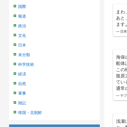
国際
まわ
報道
あと
ます
政治
— 日本
文化
日本
未分類
海保
船体
科学技術
この
経済
復原
てい
自然
通常
軍事
— ヤフー
雑記
韓国・北朝鮮
浅瀬