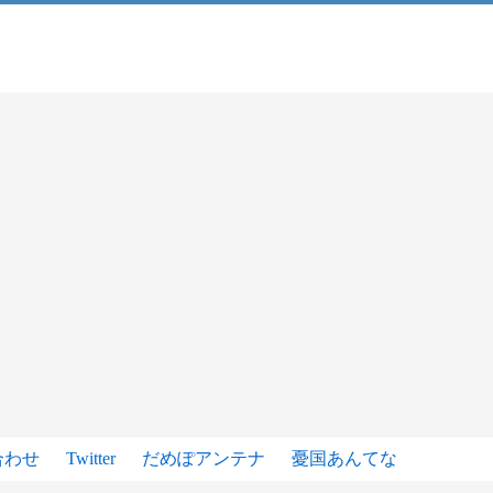
合わせ
Twitter
だめぽアンテナ
憂国あんてな