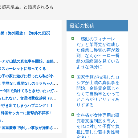
る超高級品」と指摘されるも……
最近の投稿
「感動のフィナーレ
だ」と某野党が達成し
た偉業に称賛の声が殺
到、なんかヒーロー番
組の最終回を見ている
ような気分に……
国家予算が枯渇したロ
シアが山賊の真似事を
開始、金銀貴金属じゃ
なくて自動車とかって
ところがリアリティあ
りすぎる……
文科省が女性専用の研
究者支援制度を導入、
それに対して子育て負
担に苦しむ若手男性研
究者は……