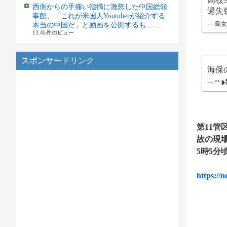
西側からの手痛い指摘に激怒した中国総領
過失
事館、「これが米国人Youtuberが紹介する
— 島女
本当の中国だ」と動画を公開するも……
13.4k件のビュー
スポンサードリンク
海保
— ** ❥(ؓؒؒؑ
第11
故の現
5時5
https://