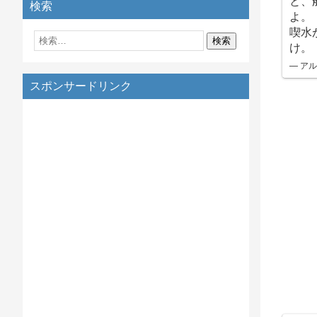
と、
検索
よ。
喫水
け。
— アルク
スポンサードリンク