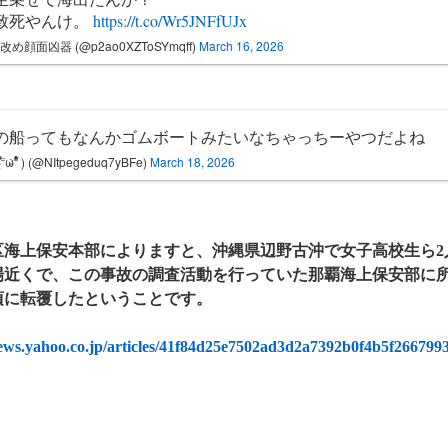
致死やんけ。
https://t.co/Wr5JNFfUJx
改め顔面凶器 (@p2ao0XZToSYmqff)
March 16, 2026
の船ってもなんかゴムボートみたいなちゃっちーやつだよね
ؑؖؔؓؒؐؐ⁼̴̀ωؘؙؖؕؔؓؒؑؐؕ⁼̴̀ ) (@NItpegeduq7yBFe)
March 18, 2026
管区海上保安本部によりますと、沖縄県辺野古沖で女子高校生ら
場近くで、この事故の調査活動を行っていた那覇海上保安部に
分頃に転覆したということです。
news.yahoo.co.jp/articles/41f84d25e7502ad3d2a7392b0f4b5f266799