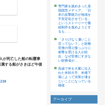
専門家を舐めきった某
国国営メディア、「日
本の反撃能力が地域を
不安定化させている」
というストーリーで番
組制作を進めようとす
るも……
「さりげなく凄いこと
言ってない？」と財務
官僚の増上慢っぷりに
衝撃を受ける人が続
出、なぜ官僚にすぎな
2人が死亡した船の転覆事
い財務省が……
所属する船がさきほど午後
高値で米を大量に仕入
れた米卸大手、米価下
落によって決算が凄ま
3210
じいことになっている
模様
アーカイブ