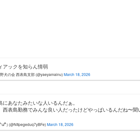
ィアックを知らん情弱
野犬の会 西表島支部 (@yaeyamainu)
March 18, 2026
島にあなたみたいな人いるんだぁ。
、西表島勤務でみんな良い人だったけどやっぱいるんだね〜聞
ؑؖؔؓؒؐؐ⁼̴̀ωؘؙؖؕؔؓؒؑؐؕ⁼̴̀ ) (@NItpegeduq7yBFe)
March 18, 2026