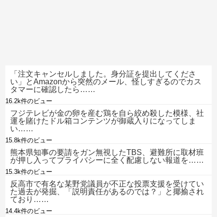
「注文キャンセルしました。身分証を提出してくださ
い」とAmazonから突然のメール、怪しすぎるのでカス
タマーに確認したら……
16.2k件のビュー
フジテレビが金の卵を産む鶏を自ら絞め殺した模様、社
運を賭けたドル箱コンテンツが御蔵入りになってしま
い……
15.8k件のビュー
熊本県知事の要請をガン無視したTBS、避難所に取材班
が押し入ってプライバシーに全く配慮しない報道を……
15.3k件のビュー
反高市で有名な某野党議員が不正な投票支援を受けてい
た過去が発掘、「説明責任があるのでは？」と揶揄され
ており……
14.4k件のビュー