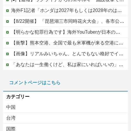
海外F1記者「ホンダは2027年もしくは2028年のはじめにはF1で再びトップに戻れると確信」他
【8/22開催】 「琵琶湖三市同時花火大会」、各市公式「そんな花火大会は存在しない」→ 高価チケットを購入した人達がSNS阿鼻叫喚
【明らかな犯罪行為です】海外YouTuberが日本の住宅へ不法侵入する動画を投稿
【衝撃】熊本空港、全国で最も米軍機が来る空港になっていた
【画像】リアルみいちゃん、とんでもない格好でイベント出演するwwwwwwwwww
「あなたは一生働くけど、私は家にいればいいの」毎日言われた20歳がついに返した一言…
【悲報】消費税減税に反対している自民党議員9人が判明ｗｗｗｗｗｗ
コメントページはこちら
「家族になるのが大事なんだよ」成人済みの娘との養子縁組をしつこく迫る婚約者。怪しいと思って「事実婚にしたい」と伝えた結果、男が放った『衝撃の反応』←金目当てだと自白したようなもんｗｗｗ
カテゴリー
中国
台湾
国際