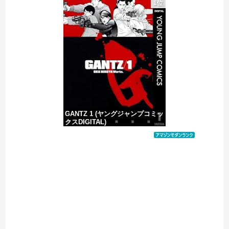
1位
「あなたは一生働くけど、私は家にいればいいの」毎日言われた20歳がついに返した一言…
【悲報】消費税減税に反対している自民党議員9人が判明ｗｗｗｗｗｗ
ヨーロッパが中国製メガソーラーを締め出しｗｗｗ
GANTZ 1 (ヤングジャンプコミッ
クスDIGITAL)
価格：¥100
Powered by livedoor 相互RSS