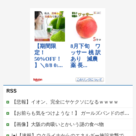
RSS
【悲報】イオン、完全にヤケクソになるｗｗｗｗ
【お前らも気をつけような！】 ガールズバンドのボーカルさん、客席ダイブした結果『こう』なってしまいお気持ち表明してしまう…
【画像】大阪の肉吸いとかいう謎の食べ物
|●|【速報】ウクライナからのエネルギー施設攻撃で窮地のロシアを韓国が助けていたことが判明「韓国で船積みの精製油3万トンがロシア行き」