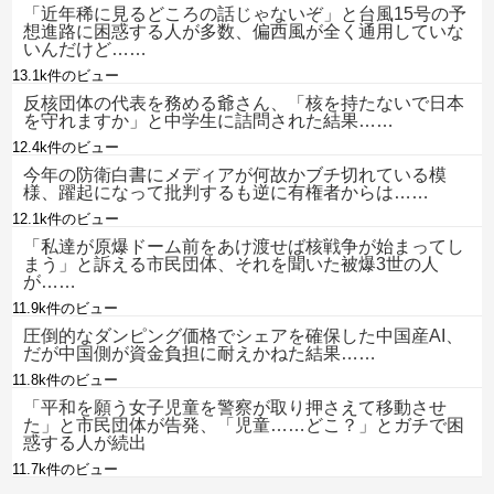
「近年稀に見るどころの話じゃないぞ」と台風15号の予
想進路に困惑する人が多数、偏西風が全く通用していな
いんだけど……
13.1k件のビュー
反核団体の代表を務める爺さん、「核を持たないで日本
を守れますか」と中学生に詰問された結果……
12.4k件のビュー
今年の防衛白書にメディアが何故かブチ切れている模
様、躍起になって批判するも逆に有権者からは……
12.1k件のビュー
「私達が原爆ドーム前をあけ渡せば核戦争が始まってし
まう」と訴える市民団体、それを聞いた被爆3世の人
が……
11.9k件のビュー
圧倒的なダンピング価格でシェアを確保した中国産AI、
だが中国側が資金負担に耐えかねた結果……
11.8k件のビュー
「平和を願う女子児童を警察が取り押さえて移動させ
た」と市民団体が告発、「児童……どこ？」とガチで困
惑する人が続出
11.7k件のビュー