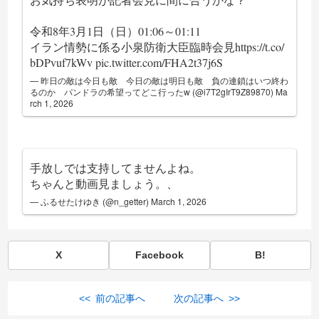
令和8年3月1日（日）01:06～01:11
イラン情勢に係る小泉防衛大臣臨時会見
https://t.co/
bDPvuf7kWv
pic.twitter.com/FHA2t37j6S
— 昨日の敵は今日も敵 今日の敵は明日も敵 負の連鎖はいつ終わ
るのか パンドラの希望ってどこ行ったw (@i7T2gIrT9Z89870)
Ma
rch 1, 2026
手放しでは支持してませんよね。
ちゃんと動画見ましょう。、
— ふるせたけゆき (@n_getter)
March 1, 2026
X
Facebook
B!
<< 前の記事へ
次の記事へ >>