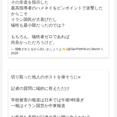
その非道を指示した
最高指導者のハメネイをピンポイントで攻撃した
からこそ
イラン国民が大喜びだし
犠牲も最小限だったのでは？
もちろん、犠牲者ゼロであれば
尚良かっただろうけど。
— 侵略されとるから抗いましょうよ
(@GanPathiKun)
March 1,
2026
切り取った他人のポストを偉そうにw
記者の質問に端的に答えただけ
学校被害の報道は日本では午後9時過ぎ
一報はイラン国営か中東報道
お気持ち表明が記者会見に間に合うかな？