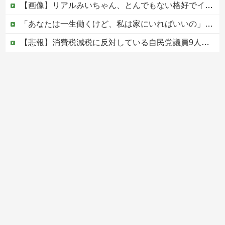
【画像】リアルみいちゃん、とんでもない格好でイベント出演するwwwwwwwwww
「あなたは一生働くけど、私は家にいればいいの」毎日言われた20歳がついに返した一言…
【悲報】消費税減税に反対している自民党議員9人が判明ｗｗｗｗｗｗ
「家族になるのが大事なんだよ」成人済みの娘との養子縁組をしつこく迫る婚約者。怪しいと思って「事実婚にしたい」と伝えた結果、男が放った『衝撃の反応』←金目当てだと自白したようなもんｗｗｗ
ヨーロッパが中国製メガソーラーを締め出しｗｗｗ
Powered by livedoor 相互RSS