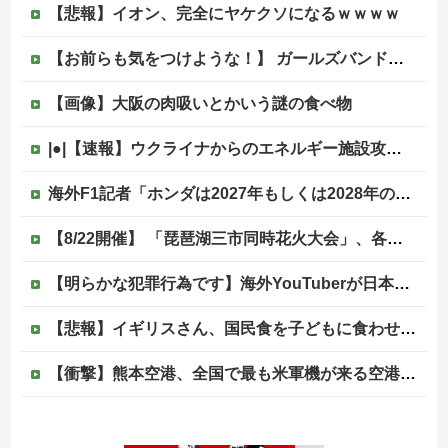
【悲報】イオン、完全にヤケクソになるｗｗｗｗ
【お前らも気をつけような！】 ガールズバンドのボーカルさん、客席ダイブした結果『こう』なってしまいお気持ち表明してしまう…
【画像】大阪の肉吸いとかいう謎の食べ物
|●|【速報】ウクライナからのエネルギー施設攻撃で窮地のロシアを韓国が助けていたことが判明「韓国で船積みの精製油3万トンがロシア行き」
海外F1記者「ホンダは2027年もしくは2028年のはじめにはF1で再びトップに戻れると確信」他
【8/22開催】 「琵琶湖三市同時花火大会」、各市公式「そんな花火大会は存在しない」→ 高価チケットを購入した人達がSNS阿鼻叫喚
【明らかな犯罪行為です】海外YouTuberが日本の住宅へ不法侵入する動画を投稿
【悲報】イギリスさん、国民食を子どもに食わせるのを諦めるｗｗｗｗｗｗｗ
【衝撃】熊本空港、全国で最も米軍機が来る空港になっていた
【画像】リアルみいちゃん、とんでもない格好でイベント出演するwwwwwwwwww