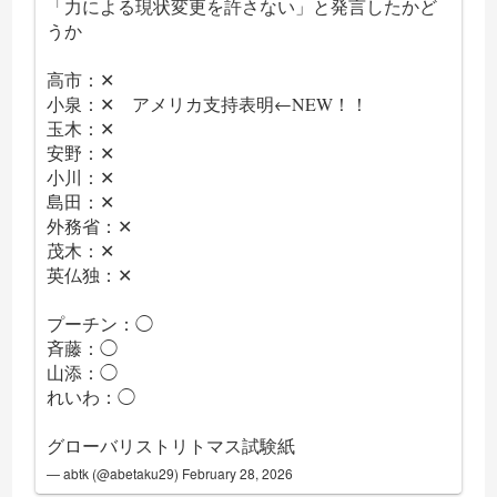
「力による現状変更を許さない」と発言したかど
うか
高市：✕
小泉：✕ アメリカ支持表明←NEW！！
玉木：✕
安野：✕
小川：✕
島田：✕
外務省：✕
茂木：✕
英仏独：✕
プーチン：◯
斉藤：◯
山添：◯
れいわ：◯
グローバリストリトマス試験紙
— abtk (@abetaku29)
February 28, 2026