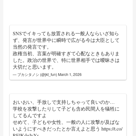
SNSでイキっても放置される一般人ならいざ知ら
ず、発言が世界中に瞬時で広がる今は大臣として
当然の発言です。
政権当初、言葉が明確すぎて心配なときもありま
した。政治の世界で、特に世界相手では曖昧さは
大切だと思います。
— ブカシタノシ (@jkt_fun)
March 1, 2026
おいおい、手放しで支持しちゃって良いのか…
学校を攻撃したりして子ども含め民間人を犠牲に
してるんですよ
せめて、子どもや女性、一般の人に攻撃が及ばな
いようにすべきだったとか言えよと思う
https://t.co/
RFJKdgJyYs