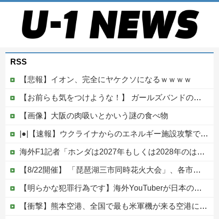
RSS
【悲報】イオン、完全にヤケクソになるｗｗｗｗ
【お前らも気をつけような！】 ガールズバンドのボーカルさん、客席ダイブした結果『こう』なってしまいお気持ち表明してしまう…
【画像】大阪の肉吸いとかいう謎の食べ物
|●|【速報】ウクライナからのエネルギー施設攻撃で窮地のロシアを韓国が助けていたことが判明「韓国で船積みの精製油3万トンがロシア行き」
海外F1記者「ホンダは2027年もしくは2028年のはじめにはF1で再びトップに戻れると確信」他
【8/22開催】 「琵琶湖三市同時花火大会」、各市公式「そんな花火大会は存在しない」→ 高価チケットを購入した人達がSNS阿鼻叫喚
【明らかな犯罪行為です】海外YouTuberが日本の住宅へ不法侵入する動画を投稿
【衝撃】熊本空港、全国で最も米軍機が来る空港になっていた