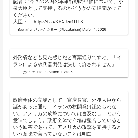
記者：⁰今回の米国の軍事行動の評価について、小
泉大臣として支持するのかどうかの立場聞かせて
ください。
大臣：…
https://t.co/K6XJea4HL8
— Baatarism/ちゃんぷるー (@baatarism)
March 1, 2026
外務省なども見た感じだと言葉通りですね。「イ
ランによる核兵器開発は決して許されません」
— ї_ (@enter_blank)
March 1, 2026
政府全体の立場として、官房長官、外務大臣から
話があった通り（イランの核開発は認められな
い。アメリカの攻撃については言及なし）という
意味でしょう。政府全体で立場は整合していると
いう回答であって、アメリカの攻撃を支持すると
いう意味で言っていないことは明白