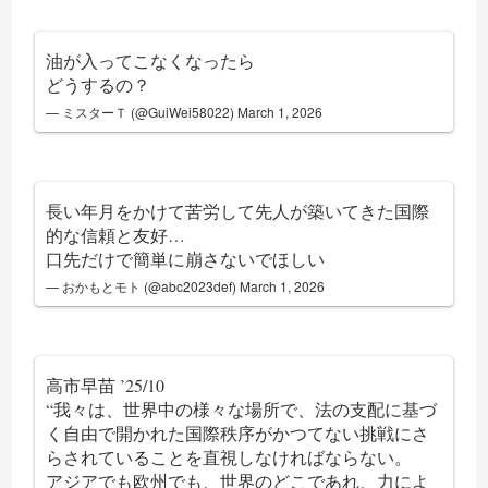
油が入ってこなくなったら
どうするの？
— ミスターＴ (@GuiWei58022)
March 1, 2026
長い年月をかけて苦労して先人が築いてきた国際
的な信頼と友好…
口先だけで簡単に崩さないでほしい
— おかもとモト (@abc2023def)
March 1, 2026
高市早苗 ’25/10
“我々は、世界中の様々な場所で、法の支配に基づ
く自由で開かれた国際秩序がかつてない挑戦にさ
らされていることを直視しなければならない。
アジアでも欧州でも、世界のどこであれ、力によ