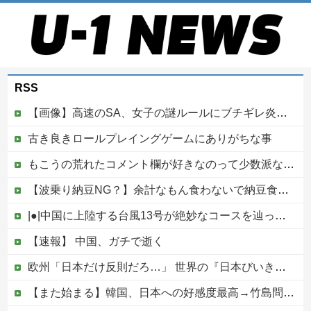
RSS
【画像】高速のSA、女子の謎ルールにブチギレ炎上ｗｗｗｗｗｗｗｗｗｗｗｗｗ
古き良きロールプレイングゲームにありがちな事
もこうの荒れたコメント欄が好きなのって少数派なのか？
【波乗り納豆NG？】余計なもん食わないで納豆食っときゃ間違いないことが判明した他
|●|中国に上陸する台風13号が絶妙なコースを辿っている！と話題に、中国の重要都市の上に長々と居座り続けるルートで……
【速報】 中国、ガチで逝く
欧州「日本だけ反則だろ…」 世界の『日本びいき』にヨーロッパ全土から不満の声
【また始まる】韓国、日本への好感度最高→竹島問題で即リセットｗｗｗ