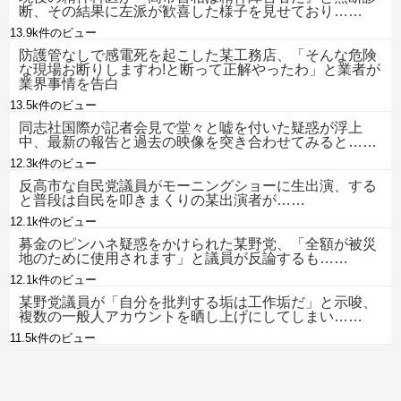
断、その結果に左派が歓喜した様子を見せており……
13.9k件のビュー
防護管なしで感電死を起こした某工務店、「そんな危険
な現場お断りしますわ!と断って正解やったわ」と業者が
業界事情を告白
13.5k件のビュー
同志社国際が記者会見で堂々と嘘を付いた疑惑が浮上
中、最新の報告と過去の映像を突き合わせてみると……
12.3k件のビュー
反高市な自民党議員がモーニングショーに生出演、する
と普段は自民を叩きまくりの某出演者が……
12.1k件のビュー
募金のピンハネ疑惑をかけられた某野党、「全額が被災
地のために使用されます」と議員が反論するも……
12.1k件のビュー
某野党議員が「自分を批判する垢は工作垢だ」と示唆、
複数の一般人アカウントを晒し上げにしてしまい……
11.5k件のビュー