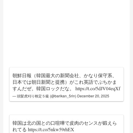
朝鮮日報（韓国最大の新聞会社、かなり保守系、
日本では朝日新聞と提携）がこれ英語でぶちかま
すんだぜ。韓国ロックだな。
https://t.co/5dJV04eqXf
— 頭髪虎刈り検定５級 (@barikan_5rin)
December 20, 2025
韓国は北の国との口喧嘩で皮肉のセンスが鍛えら
れてる
https://t.co/5nkw59rhEX