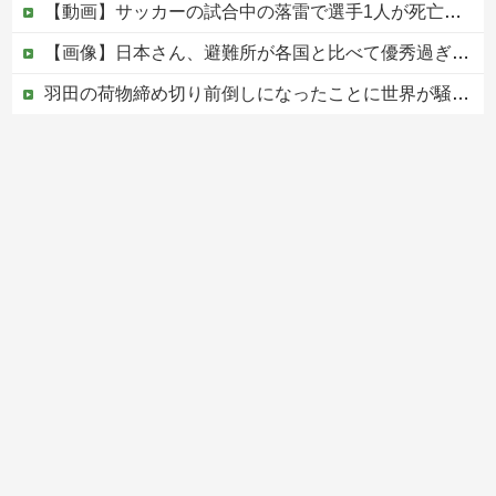
【動画】サッカーの試合中の落雷で選手1人が死亡、12人が負傷した事故。
【画像】日本さん、避難所が各国と比べて優秀過ぎると話題に
羽田の荷物締め切り前倒しになったことに世界が騒然！←「日本のサービス劣化の兆候！」（海外の反応）
【速報】日本共産党、沖縄県知事選で公職選挙法違反！！！ 110番通報されても辞全くめない件
【移民政策反対】イオンの売り場で唐揚げを食う中国人の子供
Powered by livedoor 相互RSS