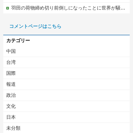
羽田の荷物締め切り前倒しになったことに世界が騒然！←「日本のサービス劣化の兆候！」（海外の反応）
【速報】日本共産党、沖縄県知事選で公職選挙法違反！！！ 110番通報されても辞全くめない件
コメントページはこちら
【移民政策反対】イオンの売り場で唐揚げを食う中国人の子供
カテゴリー
中国
台湾
国際
報道
Powered by livedoor 相互RSS
政治
文化
日本
未分類