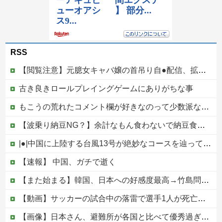
RSS
【閲覧注意】元臆女キャバ嬢の首吊り自●配信、拡散されまくって終わるｗｗｗｗｗｗｗ
古き良きロールプレイングゲームにありがちな事
もこうの荒れたコメント欄が好きなのって少数派なのか？
【波乗り納豆NG？】余計なもん食わないで納豆食っときゃ間違いないことが判明した他
|●|中国に上陸する台風13号が絶妙なコースを辿っている！と話題に、中国の重要都市の上に長々と居座り続けるルートで……
【速報】 中国、ガチで逝く
【また始まる】韓国、日本への好感度最高→竹島問題で即リセットｗｗｗ
【動画】サッカーの試合中の落雷で選手1人が死亡、12人が負傷した事故。
【画像】日本さん、避難所が各国と比べて優秀過ぎると話題に