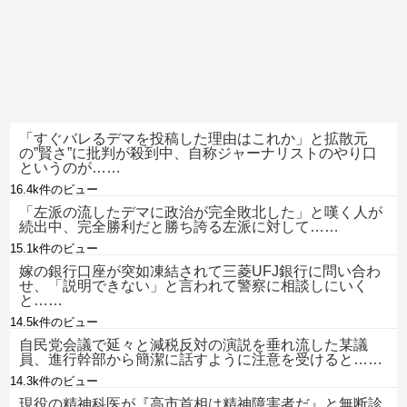
「すぐバレるデマを投稿した理由はこれか」と拡散元
の”賢さ”に批判が殺到中、自称ジャーナリストのやり口
というのが……
16.4k件のビュー
「左派の流したデマに政治が完全敗北した」と嘆く人が
続出中、完全勝利だと勝ち誇る左派に対して……
15.1k件のビュー
嫁の銀行口座が突如凍結されて三菱UFJ銀行に問い合わ
せ、「説明できない」と言われて警察に相談しにいく
と……
14.5k件のビュー
自民党会議で延々と減税反対の演説を垂れ流した某議
員、進行幹部から簡潔に話すように注意を受けると……
14.3k件のビュー
現役の精神科医が『高市首相は精神障害者だ』と無断診