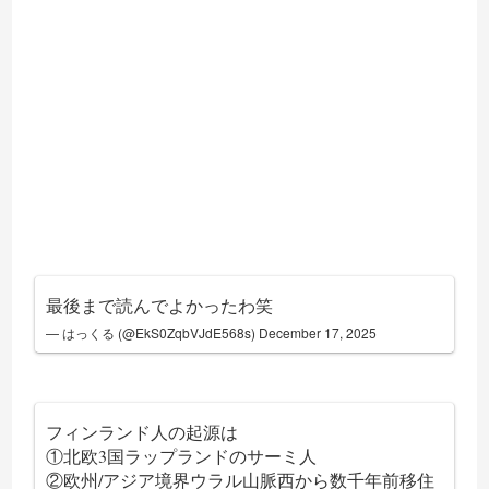
最後まで読んでよかったわ笑
— はっくる (@EkS0ZqbVJdE568s)
December 17, 2025
フィンランド人の起源は
①北欧3国ラップランドのサーミ人
②欧州/アジア境界ウラル山脈西から数千年前移住