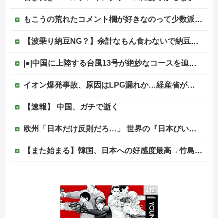
もこうの荒れたコメント欄が好きなのって少数派なのか？
【波乗り納豆NG？】余計なもん食わないで納豆食っときゃ間違いないことが判明した他
|●|中国に上陸する台風13号が絶妙なコースを辿っている！と話題に、中国の重要都市の上に長々と居座り続けるルートで……
イオン爆発事故、原因はLPG漏れか…経産省が全国一斉点検
【速報】 中国、ガチで逝く
欧州「日本だけ反則だろ…」 世界の『日本びいき』にヨーロッパ全土から不満の声
【また始まる】韓国、日本への好感度最高→竹島問題で即リセットｗｗｗ
【画像】日本さん、避難所が各国と比べて優秀過ぎると話題に
1位
羽田の荷物締め切り前倒しになったことに世界が騒然！←「日本のサービス劣化の兆候！」（海外の反応）
【速報】日本共産党、沖縄県知事選で公職選挙法違反！！！ 110番通報されても辞全くめない件