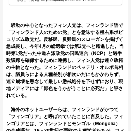
騒動の中心となったフィン人党は、フィンランド語で
「フィンランド人のための党」とを意味する極右系ポピ
ュリズム政党だ。反移民、反難民のスローガンを掲げて
急成長し、今年4月の総選挙では第2党へと躍進した。当
時第1党だった中道右派政党の国民連合（NCP）と過半
数議席を確保するために連携し、フィン人党は連立政権
の主軸となった。フィンランドのペッテリ・オルポ首相
は、議員らによる人種差別が相次いだにもかかわらず、
連立崩壊を懸念して厳しい懲戒処分を下せずにおり、現
地メディアには「顔色をうかがうことに必死だ」と評さ
れている。
海外のネットユーザーらは、フィンランドがかつて
「フィンゴリア」と呼ばれていたことに言及した。フィ
ンゴリアとは、フィンランドとモンゴル（Mongolia）
の合成語だ。19－20世紀の西欧の人種学者たちが、フィ