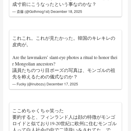
成寸前にこうなったという事なのかな？
— 斎藤 (@Gothmog1st)
December 18, 2025
これこれ。これが見たかった。韓国のキレキレの
皮肉が。
Are the lawmakers’ slant-eye photos a ritual to honor thei
r Mongolian ancestors?
議員たちのつり目ポーズの写真は、モンゴルの祖
先を称えるための儀式なのか？
— Fucky (@inubozu)
December 17, 2025
ここめちゃくちゃ笑った
要約すると、フィンランド人は顔の特徴がモンゴ
ロイドと似ており19-20世紀に欧州に住むモンゴル
人って白人社会の中で二流扱いをされてた。で、