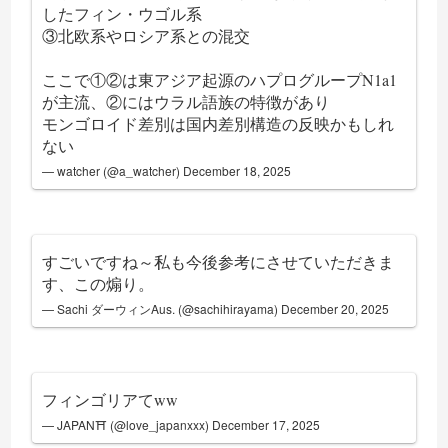
したフィン・ウゴル系
③北欧系やロシア系との混交
ここで①②は東アジア起源のハプログループN1a1
が主流、②にはウラル語族の特徴があり
モンゴロイド差別は国内差別構造の反映かもしれ
ない
— watcher (@a_watcher)
December 18, 2025
すごいですね～私も今後参考にさせていただきま
す、この煽り。
— Sachi ダーウィンAus. (@sachihirayama)
December 20, 2025
フィンゴリアてww
— JAPAN⛩ (@love_japanxxx)
December 17, 2025