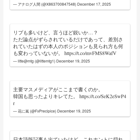
— アナログ人間 (@X863700847548)
December 17, 2025
リプも多いけど、言うほど鋭いか…？
ただ論点がずらされているだけであって、差別さ
れていたはずの本人のポジションも見られ方も何
も変わっていないが。
https://t.co/mvFMS8WafV
— litte@mtg (@littemtg1)
December 19, 2025
主要マスメディアがここまで書くのか。
韓国も思ったよりキレてた。
https://t.co/SeK2eSwP4
r
— 花に嵐 (@FxPrecipice)
December 19, 2025
日本語版記事も出ていたけど、これホントに切れ