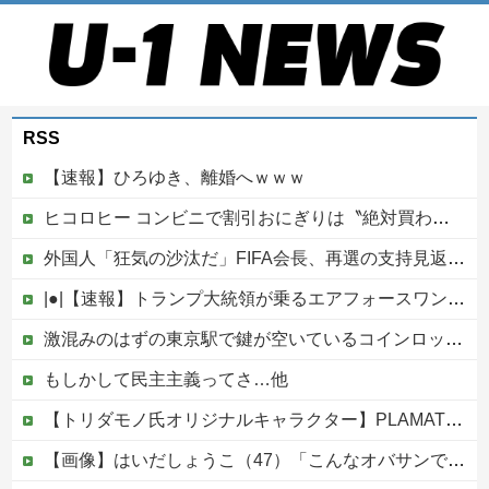
RSS
【速報】ひろゆき、離婚へｗｗｗ
ヒコロヒー コンビニで割引おにぎりは〝絶対買わない〟理由
外国人「狂気の沙汰だ」FIFA会長、再選の支持見返りにモロッコへ2030年W杯決勝の開催を打診か！海外から批判殺到！【海外の反応】
|●|【速報】トランプ大統領が乗るエアフォースワン情報漏洩事件、流出元はバイデン政権の空軍長官と判明「アクセス権を取り消す」
激混みのはずの東京駅で鍵が空いているコインロッカーが散見、「ラッキー」と思って中を確認してみると……
もしかして民主主義ってさ…他
【トリダモノ氏オリジナルキャラクター】PLAMATEA「MXちゃん」プラモデル【駿河屋 予約開始】
【画像】はいだしょうこ（47）「こんなオバサンでいいの…？」