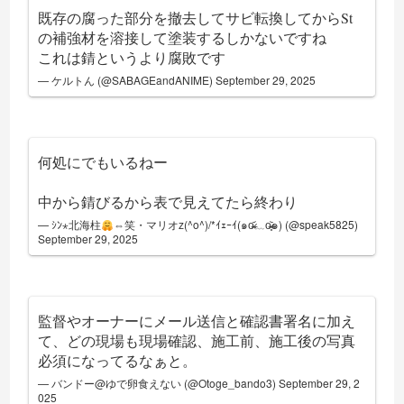
既存の腐った部分を撤去してサビ転換してからSt
の補強材を溶接して塗装するしかないですね
これは錆というより腐敗です
— ケルトん (@SABAGEandANIME)
September 29, 2025
何処にでもいるねー
中から錆びるから表で見えてたら終わり
— ｼﾝ⋆北海柱
⇔笑・マリオz(^o^)/*ｲｪｰｲ(๑o̴̶̷᷄﹏o̴̶̷̥᷅๑) (@speak5825)
September 29, 2025
監督やオーナーにメール送信と確認書署名に加え
て、どの現場も現場確認、施工前、施工後の写真
必須になってるなぁと。
— バンドー@ゆで卵食えない (@Otoge_bando3)
September 29, 2
025