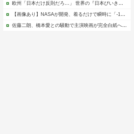
欧州「日本だけ反則だろ…」 世界の『日本びいき』にヨーロッパ全土から不満の声
【画像あり】NASAが開発、着るだけで瞬時に「-15℃冷却」する冷感ポンチョ3,980円！
佐藤二朗、橋本愛との騒動で主演映画が完全白紙へｗｗｗｗｗ
PTA会長「PTA参加拒否した親へ最終警告。こうなってもいい？」
【なんで】竹島ソングを歌う韓国アイドルグループが待望の日本デビュー
Powered by livedoor 相互RSS