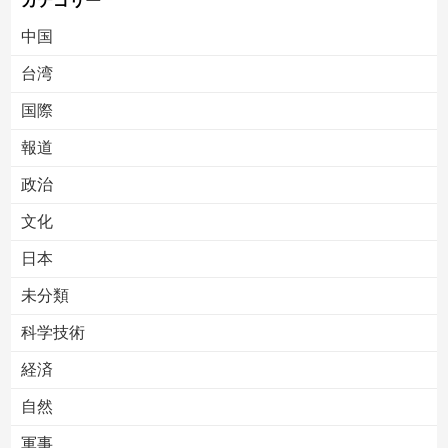
カテゴリー
中国
台湾
国際
報道
Powered by livedoor 相互RSS
政治
文化
日本
未分類
科学技術
経済
自然
軍事