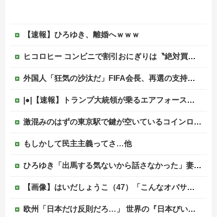
【速報】ひろゆき、離婚へｗｗｗ
ヒコロヒー コンビニで割引おにぎりは〝絶対買わない〟理由
外国人「狂気の沙汰だ」FIFA会長、再選の支持見返りにモロッコへ2030年W杯決勝の開催を打診か！海外から批判殺到！【海外の反応】
|●|【速報】トランプ大統領が乗るエアフォースワン情報漏洩事件、流出元はバイデン政権の空軍長官と判明「アクセス権を取り消す」
激混みのはずの東京駅で鍵が空いているコインロッカーが散見、「ラッキー」と思って中を確認してみると……
もしかして民主主義ってさ…他
ひろゆき「出馬する気ないから話さなかった」妻「それでも不誠実だろ」→離婚協議へｗｗｗｗｗ
【画像】はいだしょうこ（47）「こんなオバサンでいいの…？」
欧州「日本だけ反則だろ…」 世界の『日本びいき』にヨーロッパ全土から不満の声