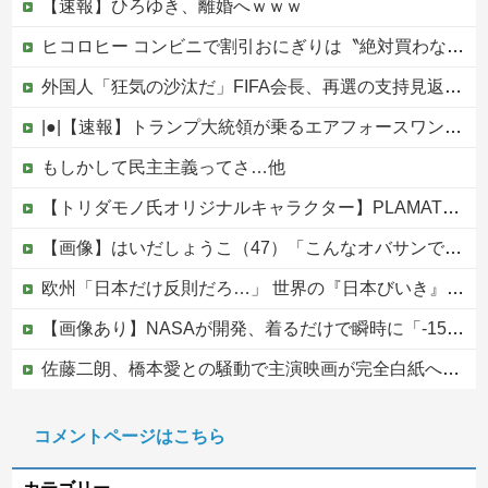
【速報】ひろゆき、離婚へｗｗｗ
ヒコロヒー コンビニで割引おにぎりは〝絶対買わない〟理由
外国人「狂気の沙汰だ」FIFA会長、再選の支持見返りにモロッコへ2030年W杯決勝の開催を打診か！海外から批判殺到！【海外の反応】
|●|【速報】トランプ大統領が乗るエアフォースワン情報漏洩事件、流出元はバイデン政権の空軍長官と判明「アクセス権を取り消す」
もしかして民主主義ってさ…他
【トリダモノ氏オリジナルキャラクター】PLAMATEA「MXちゃん」プラモデル【駿河屋 予約開始】
【画像】はいだしょうこ（47）「こんなオバサンでいいの…？」
欧州「日本だけ反則だろ…」 世界の『日本びいき』にヨーロッパ全土から不満の声
【画像あり】NASAが開発、着るだけで瞬時に「-15℃冷却」する冷感ポンチョ3,980円！
佐藤二朗、橋本愛との騒動で主演映画が完全白紙へｗｗｗｗｗ
PTA会長「PTA参加拒否した親へ最終警告。こうなってもいい？」
コメントページはこちら
【なんで】竹島ソングを歌う韓国アイドルグループが待望の日本デビュー