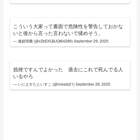
こういう大家って書面で危険性を警告しておかな
いと後から言った言わないで揉めそう。
— 連鎖球菌 (@vZbEKQ9JQt64289)
September 29, 2025
捻挫ですんでよかった 過去にこれで死んでる人
いるやろ
— いにえすたといすこ (@inieata21)
September 29, 2025