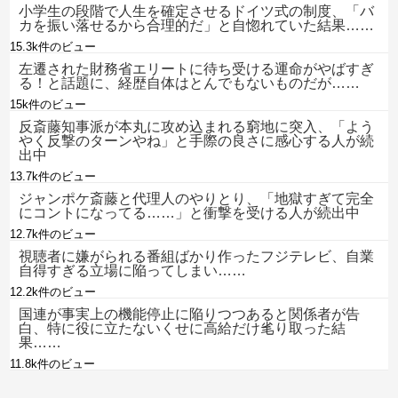
小学生の段階で人生を確定させるドイツ式の制度、「バ
カを振い落せるから合理的だ」と自惚れていた結果……
15.3k件のビュー
左遷された財務省エリートに待ち受ける運命がやばすぎ
る！と話題に、経歴自体はとんでもないものだが……
15k件のビュー
反斎藤知事派が本丸に攻め込まれる窮地に突入、「よう
やく反撃のターンやね」と手際の良さに感心する人が続
出中
13.7k件のビュー
ジャンポケ斎藤と代理人のやりとり、「地獄すぎて完全
にコントになってる……」と衝撃を受ける人が続出中
12.7k件のビュー
視聴者に嫌がられる番組ばかり作ったフジテレビ、自業
自得すぎる立場に陥ってしまい……
12.2k件のビュー
国連が事実上の機能停止に陥りつつあると関係者が告
白、特に役に立たないくせに高給だけ毟り取った結
果……
11.8k件のビュー