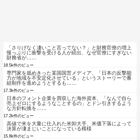
「さりげなく凄いこと言ってない？」と財務官僚の増上
慢っぷりに衝撃を受ける人が続出、なぜ官僚にすぎない
財務省が……
18.5k件のビュー
専門家を舐めきった某国国営メディア、「日本の反撃能
力が地域を不安定化させている」というストーリーで番
組制作を進めようとするも……
17.3k件のビュー
日本のフォント企業を買収した海外資本、「なんで自ら
売上ゼロにするようなことするの」とドン引きするよう
な方針転換を……
17.2k件のビュー
高値で米を大量に仕入れた米卸大手、米価下落によって
決算が凄まじいことになっている模様
15.8k件のビュー