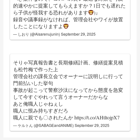
的速やかに提案してもらえますか？1日でも遅れた
ら子供が怪我する恐れがあります
)』
録音や議事録がなければ、管理会社やワイが放置
したことになりますよ
— しおり (@Aisarenujunin)
September 29, 2025
そりゃ写真報告書と長期修繕計画、修繕提案見積
も松竹梅で作った上
管理会社の課長立会でオーナーに説明しに行って
門前払いした挙句
事故が起こって警察沙汰になってから態度を急変
して今すぐやれって言うオーナーだからな
あと俺職人じゃねぇし
職人に恨み持ちすぎだろ
職人に親でも〇されたんか
https://t.co/AHtltojpX7
— ケルトん (@SABAGEandANIME)
September 29, 2025