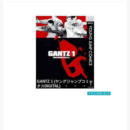
【画像あり】NASAが開発、着るだけで瞬時に「-15℃冷却」する冷感ポンチョ3,980円！
1位
佐藤二朗、橋本愛との騒動で主演映画が完全白紙へｗｗｗｗｗ
PTA会長「PTA参加拒否した親へ最終警告。こうなってもいい？」
【なんで】竹島ソングを歌う韓国アイドルグループが待望の日本デビュー
GANTZ 1 (ヤングジャンプコミッ
クスDIGITAL)
価格：¥100
Powered by livedoor 相互RSS