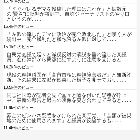
15.7k件のビュー
「すぐバレるデマを投稿した理由はこれか」と拡散元
の”賢さ”に批判が殺到中、自称ジャーナリストのやり口
というのが……
15.4k件のビュー
「左派の流したデマに政治が完全敗北した」と嘆く人が
続出中、完全勝利だと勝ち誇る左派に対して……
15.1k件のビュー
自民党会議で延々と減税反対の演説を垂れ流した某議
員、進行幹部から簡潔に話すように注意を受けると……
14.2k件のビュー
現役の精神科医が『高市首相は精神障害者だ』と無断診
断、その結果に左派が歓喜した様子を見せており……
13.5k件のビュー
同志社国際が記者会見で堂々と嘘を付いた疑惑が浮上
中、最新の報告と過去の映像を突き合わせてみると……
11.6k件のビュー
募金のピンハネ疑惑をかけられた某野党、「全額が被災
地のために使用されます」と議員が反論するも……
11.4k件のビュー