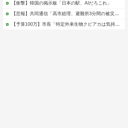
【衝撃】韓国の掲示板「日本の駅、AIだろこれ」
【悲報】共同通信「高市総理、避難所3分間の被災地熊本視察動画に批判！」 → 内閣報道官「避難所視察は51分間！大変な状況の中で、1時間近く受け入...
【予算100万】市長「特定外来生物クビアカは気持ち悪い虫だしそんな需要ないと思う」1匹300円相当の報奨金→初日に42万取られ焦り
ワンピース原作者・尾田栄一郎が描いた担当編集の似顔絵「ムダに東大卒」
【移民政策反対】イオンの売り場で唐揚げを食う中国人の子供
Powered by livedoor 相互RSS