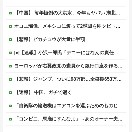
【中国】 毎年恒例の大洪水、今年もヤバい 湖北省秭帰県で山洪水が市街地を直撃、工場浸水・車両が次々流される
オコエ瑠偉、メキシコに渡って2球団を即クビ→SNS更新が3ヶ月間止まって消息不明に
【悲報】ピカチュウが大量に半額
|●|【速報】小沢一郎氏「デニーにはなんの責任もないのにかわいそう、不幸なこと利用し悪宣伝する人にしっかり対応を」
ヨーロッパが右翼政党の党員から銀行口座を作る権利を剥奪、そのせいで皮肉すぎる展開に突入しており……他
【悲報】ジャンプ、ついに98万部…全盛期653万部からここまで落ちる
【速報】 中国、ガチで逝く
「自衛隊の輸送機はエアコンを運ぶためのものじゃない」と救援活動に文句を付けた左派、だが次々とファクトを提示されてしまい……
「コンビニ、馬鹿にすんなよ」→あのオーナー夫婦、不起訴ｗｗｗｗｗｗｗｗｗ