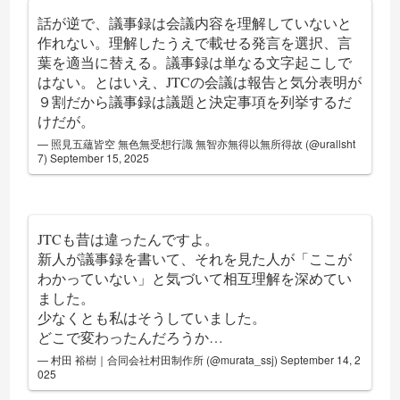
話が逆で、議事録は会議内容を理解していないと
作れない。理解したうえで載せる発言を選択、言
葉を適当に替える。議事録は単なる文字起こしで
はない。とはいえ、JTCの会議は報告と気分表明が
９割だから議事録は議題と決定事項を列挙するだ
けだが。
— 照見五蘊皆空 無色無受想行識 無智亦無得以無所得故 (@urallsht
7)
September 15, 2025
JTCも昔は違ったんですよ。
新人が議事録を書いて、それを見た人が「ここが
わかっていない」と気づいて相互理解を深めてい
ました。
少なくとも私はそうしていました。
どこで変わったんだろうか…
— 村田 裕樹｜合同会社村田制作所 (@murata_ssj)
September 14, 2
025