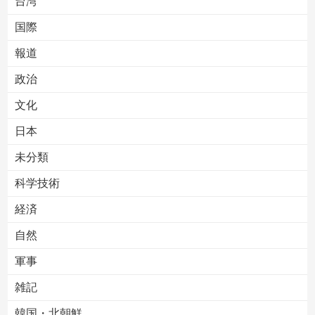
台湾
国際
報道
Powered by livedoor 相互RSS
政治
文化
日本
未分類
科学技術
経済
自然
軍事
雑記
韓国・北朝鮮