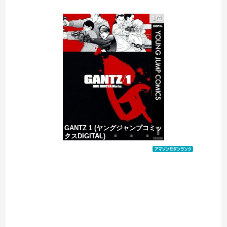
【衝撃】韓国の掲示板「日本の駅、AIだろこれ」
1位
【悲報】共同通信「高市総理、避難所3分間の被災地熊本視察動画に批判！」 → 内閣報道官「避難所視察は51分間！大変な状況の中で、1時間近く受け入...
【予算100万】市長「特定外来生物クビアカは気持ち悪い虫だしそんな需要ないと思う」1匹300円相当の報奨金→初日に42万取られ焦り
【移民政策反対】イオンの売り場で唐揚げを食う中国人の子供
GANTZ 1 (ヤングジャンプコミッ
クスDIGITAL)
価格：¥100
Powered by livedoor 相互RSS