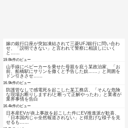
嫁の銀行口座が突如凍結されて三菱UFJ銀行に問い合わ
せ、「説明できない」と言われて警察に相談しにいく
と……
19.8k件のビュー
山手線にベビーカーを乗せた母親を庇う某政治家、「お
前、船橋駅にサリンを撒くと予告した奴……」と周囲を
ドン引きさせ……
16.9k件のビュー
防護管なしで感電死を起こした某工務店、「そんな危険
な現場お断りしますわ!と断って正解やったわ」と業者が
業界事情を告白
16.4k件のビュー
日本産EVが炎上事故を起こした件にEV推進派が歓喜、
「日本国内じゃ全然報道されない」と得意げな様子を見
せるも……