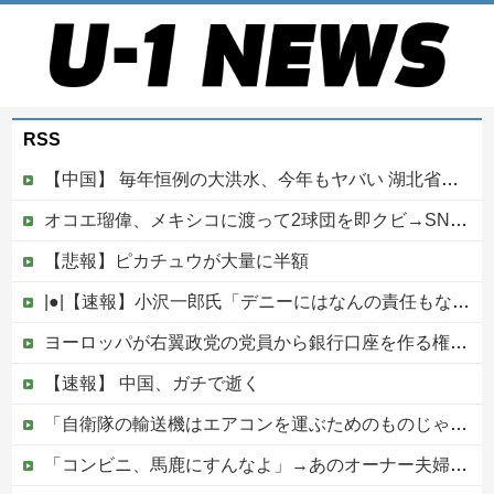
RSS
【中国】 毎年恒例の大洪水、今年もヤバい 湖北省秭帰県で山洪水が市街地を直撃、工場浸水・車両が次々流される
オコエ瑠偉、メキシコに渡って2球団を即クビ→SNS更新が3ヶ月間止まって消息不明に
【悲報】ピカチュウが大量に半額
|●|【速報】小沢一郎氏「デニーにはなんの責任もないのにかわいそう、不幸なこと利用し悪宣伝する人にしっかり対応を」
ヨーロッパが右翼政党の党員から銀行口座を作る権利を剥奪、そのせいで皮肉すぎる展開に突入しており……他
【速報】 中国、ガチで逝く
「自衛隊の輸送機はエアコンを運ぶためのものじゃない」と救援活動に文句を付けた左派、だが次々とファクトを提示されてしまい……
「コンビニ、馬鹿にすんなよ」→あのオーナー夫婦、不起訴ｗｗｗｗｗｗｗｗｗ