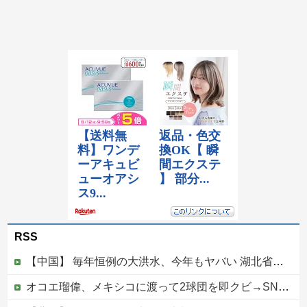
RSS
【中国】 毎年恒例の大洪水、今年もヤバい 湖北省秭帰県で山洪水が市街地を直撃、工場浸水・車両が次々流される
オコエ瑠偉、メキシコに渡って2球団を即クビ→SNS更新が3ヶ月間止まって消息不明に