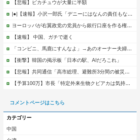
【悲報】ピカチュウが大量に半額
|●|【速報】小沢一郎氏「デニーにはなんの責任もないのにかわいそう、不幸なこと利用し悪宣伝する人にしっかり対応を」
ヨーロッパが右翼政党の党員から銀行口座を作る権利を剥奪、そのせいで皮肉すぎる展開に突入しており……他
【速報】 中国、ガチで逝く
「コンビニ、馬鹿にすんなよ」→あのオーナー夫婦、不起訴ｗｗｗｗｗｗｗｗｗ
【衝撃】韓国の掲示板「日本の駅、AIだろこれ」
【悲報】共同通信「高市総理、避難所3分間の被災地熊本視察動画に批判！」 → 内閣報道官「避難所視察は51分間！大変な状況の中で、1時間近く受け入...
【予算100万】市長「特定外来生物クビアカは気持ち悪い虫だしそんな需要ないと思う」1匹300円相当の報奨金→初日に42万取られ焦り
ワンピース原作者・尾田栄一郎が描いた担当編集の似顔絵「ムダに東大卒」
コメントページはこちら
【移民政策反対】イオンの売り場で唐揚げを食う中国人の子供
カテゴリー
中国