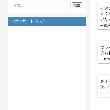
友達
高く
いだ
スポンサードリンク
— 南原で
マレ
売ら
— tam
高圧
実に
— ミラ