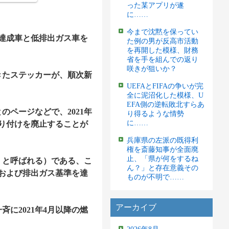
った某アプリが遂
に……
今まで沈黙を保ってい
準達成車と低排出ガス車を
た例の男が反高市活動
を再開した模様、財務
省を手を組んでの返り
咲きが狙いか？
たステッカーが、順次新
UEFAとFIFAの争いが完
全に泥沼化した模様、U
EFA側の逆転敗北すらあ
ページなどで、2021年
り得るような情勢
に……
り付けを廃止することが
兵庫県の左派の既得利
権を斎藤知事が全面廃
止、「県が何をするね
と呼ばれる）である、こ
ん？」と存在意義その
および排出ガス基準を達
ものが不明で……
アーカイブ
に2021年4月以降の燃