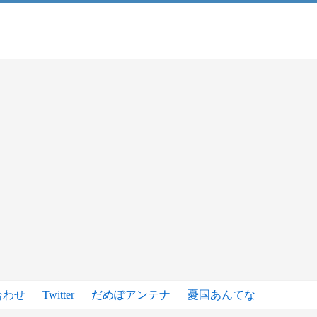
合わせ
Twitter
だめぽアンテナ
憂国あんてな