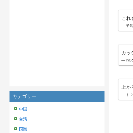
これ
— 子武 
カッ
— inCo
上か
— トウ
カテゴリー
中国
台湾
国際