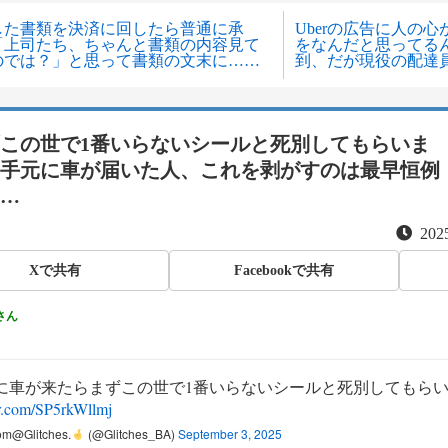
した書類を決済に回したら普通に承
Uberの広告に人の
「上司たち、ちゃんと書類の内容見て
をなんだと思ってる
のでは？」と思って書類の文末に……
到、だが現役の配達
この世で1番いらないシールと死別してもらいま
手元に車が届いた人、これを剥がすのは最早恒例
…
2025
Xで共有
Facebookで共有
さん
に車が来たらまずこの世で1番いらないシールと死別してもら
er.com/SP5rkWllmj
m@Glitches.
(@Glitches_BA)
September 3, 2025