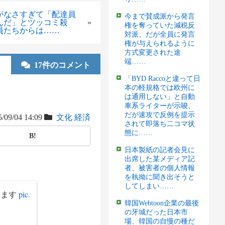
心がなさすぎて「配達員
今まで賛成派から発言
んだ」とツッコミ殺
»
権を奪っていた減税反
員たちからは……
対派、だが全員に発言
権が与えられるように
方式変更された途
端……
17件のコメント
「BYD Raccoと違って日
本の軽規格では欧州に
は通用しない」と自動
車系ライターが示唆、
だが速攻で反例を提示
/09/04 14:09
文化
経済
されて即落ち二コマ状
態に……
B!
日本製紙の記者会見に
出席した某メディア記
者、被害者の個人情報
を執拗に聞き出そうと
してしまい……
います
pic.
韓国Webtoon企業の最後
の牙城だった日本市
場、韓国の自慢の種だ