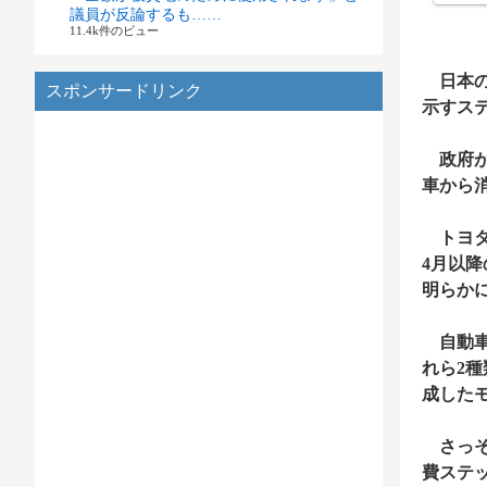
議員が反論するも……
11.4k件のビュー
日本の
スポンサードリンク
示すス
政府が
車から
トヨタ
4月以
明らか
自動車
れら2
成した
さっそ
費ステ