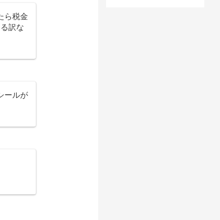
たら税金
わる訳な
シールが