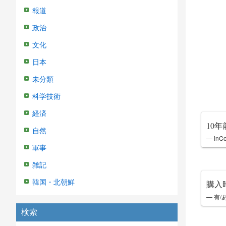
報道
政治
文化
日本
未分類
科学技術
経済
10
自然
— inCo
軍事
雑記
韓国・北朝鮮
購入
— 有/あ
検索