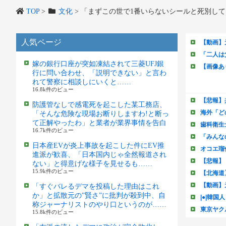
TOP
>
文化
>
「まずこの世で1番いらないシールと死別し
人気ページ
嫁の銀行口座が突如凍結されて三菱UFJ銀
行に問い合わせ、「説明できない」と言わ
れて警察に相談しにいくと……
16.8k件のビュー
防護管なしで感電死を起こした某工務店、
「そんな危険な現場お断りしますわ!と断っ
て正解やったわ」と業者が業界事情を告白
16.7k件のビュー
日本産EVが炎上事故を起こした件にEV推
進派が歓喜、「日本国内じゃ全然報道され
ない」と得意げな様子を見せるも……
15.9k件のビュー
「すぐバレるデマを投稿した理由はこれ
か」と拡散元の”賢さ”に批判が殺到中、自
称ジャーナリストのやり口というのが……
15.8k件のビュー