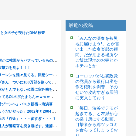
…
最近の投稿
「みんなの演奏を被災
地に届けよう!」とか言
い出した吹奏楽部の顧
問、だが泊まる場所や
ご飯は現地のお寺とか
ホテルとか……
ヨーロッパが右翼政党
の党員から銀行口座を
作る権利を剥奪、その
せいで皮肉すぎる展開
に突入しており……
「毎日、渋谷でデモが
起きてる」と左派が心
の拠り所にする動画、
目撃者から総ツッコミ
を食らってしまってお
り……