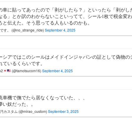
の車に貼ってあったので「剥がしたら？」といったら「剥がし
なる」とか訳のわからないこといってて、シール1枚で税金変
ろと伝えた。そう思ってる人もいるのかも。
す。 (@no_strange_ride)
September 4, 2025
ーシアではこのシールはメイドインジャパンの証として偽物の
れているくらいです。
o2
(@tamotsucom16)
September 4, 2025
洗車機で撫でたら居なくなっていた、、、
儚い奴だった、。
汚カスタム (@mirao_custom)
September 3, 2025