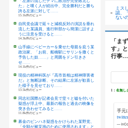
「左派の流したデマに政治が完全敗北し
た」と嘆く人が続出中、完全勝利だと勝ち
ミス
誇る左派に対して……
«
認、
15.1k件のビュー
ない
自民党会議で延々と減税反対の演説を垂れ
流した某議員、進行幹部から簡潔に話すよ
うに注意を受けると……
14.3k件のビュー
「まず
山手線にベビーカーを乗せた母親を庇う某
す」と
政治家、「お前、船橋駅にサリンを撒くと
行事…
予告した奴……」と周囲をドン引きさ
せ……
14.1k件のビュー
現役の精神科医が『高市首相は精神障害者
だ』と無断診断、その結果に左派が歓喜し
た様子を見せており……
13.5k件のビュー
1：
名無し
同志社国際が記者会見で堂々と嘘を付いた
疑惑が浮上中、最新の報告と過去の映像を
突き合わせてみると……
手元
11.8k件のビュー
twitt
募金のピンハネ疑惑をかけられた某野党、
— inCo
「全額が被災地のために使用されます」と