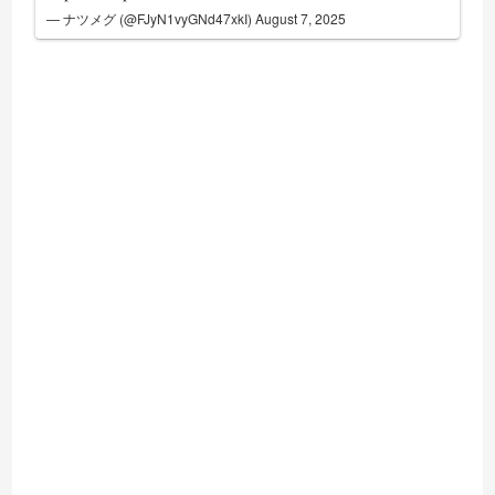
— ナツメグ (@FJyN1vyGNd47xkI)
August 7, 2025