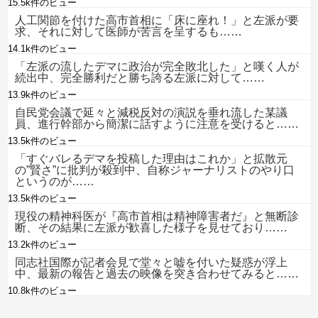
15.5k件のビュー
人工関節を付けた高市首相に「床に座れ！」と左派が要
求、それに対して医師が苦言を呈するも……
14.1k件のビュー
「左派の流したデマに政治が完全敗北した」と嘆く人が
続出中、完全勝利だと勝ち誇る左派に対して……
13.9k件のビュー
自民党会議で延々と減税反対の演説を垂れ流した某議
員、進行幹部から簡潔に話すように注意を受けると……
13.5k件のビュー
「すぐバレるデマを投稿した理由はこれか」と拡散元
の”賢さ”に批判が殺到中、自称ジャーナリストのやり口
というのが……
13.5k件のビュー
現役の精神科医が『高市首相は精神障害者だ』と無断診
断、その結果に左派が歓喜した様子を見せており……
13.2k件のビュー
同志社国際が記者会見で堂々と嘘を付いた疑惑が浮上
中、最新の報告と過去の映像を突き合わせてみると……
10.8k件のビュー