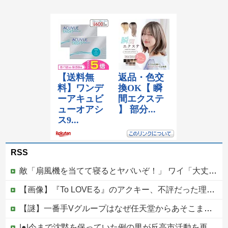
RSS
敵「扇風機を当てて寝るとヤバいぞ！」 ワイ「大丈夫やろｗｗｗ」扇風機ポチー
【画像】『To LOVEる』のアクキー、不評だった理由が明確すぎる
【謎】一番手Vグループはなぜ任天堂からあそこまで寵愛されるんだ？
|●|今まで沈黙を保っていた例の男が反高市活動を再開した模様、財務省を手を組んでの返り咲きが狙いか？