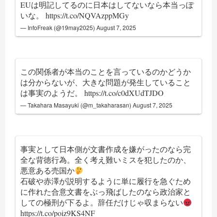
EUは明記してるのに日本はしてないなら本当っぽ
いな。
https://t.co/NQVAzppMGy
— InfoFreak (@19may2025)
August 7, 2025
この関係者が本当のことを言っているのかどうか
は分からないが、大きな問題が発生していること
は事実のようだ。
https://t.co/c0dXUdTJDO
— Takahara Masayuki (@m_takaharasan)
August 7, 2025
事実として日本側が文書作成を嫌がったのなら完
全な背徳行為。全く考え難いミスを犯したのか、
悪意ある売国か
石破や赤澤が説明するように単に履行を急ぐため
に作れた合意文書をぶっ飛ばしたのなら政治家と
しての極刑が下るよ。辞任だけじゃ収まらない
https://t.co/poiz9KS4NF