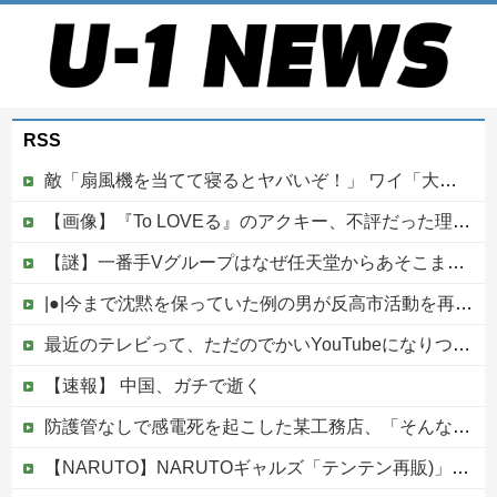
RSS
敵「扇風機を当てて寝るとヤバいぞ！」 ワイ「大丈夫やろｗｗｗ」扇風機ポチー
【画像】『To LOVEる』のアクキー、不評だった理由が明確すぎる
【謎】一番手Vグループはなぜ任天堂からあそこまで寵愛されるんだ？
|●|今まで沈黙を保っていた例の男が反高市活動を再開した模様、財務省を手を組んでの返り咲きが狙いか？
最近のテレビって、ただのでかいYouTubeになりつつあるよな他
【速報】 中国、ガチで逝く
防護管なしで感電死を起こした某工務店、「そんな危険な現場お断りしますわ!と断って正解やったわ」と業者が業界事情を告白
【NARUTO】NARUTOギャルズ「テンテン再販)」フィギュア【明日予約開始】