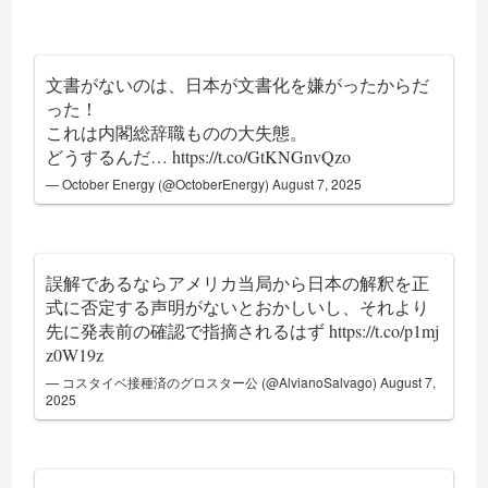
文書がないのは、日本が文書化を嫌がったからだ
った！
これは内閣総辞職ものの大失態。
どうするんだ…
https://t.co/GtKNGnvQzo
— October Energy (@OctoberEnergy)
August 7, 2025
誤解であるならアメリカ当局から日本の解釈を正
式に否定する声明がないとおかしいし、それより
先に発表前の確認で指摘されるはず
https://t.co/p1mj
z0W19z
— コスタイベ接種済のグロスター公 (@AlvianoSalvago)
August 7,
2025