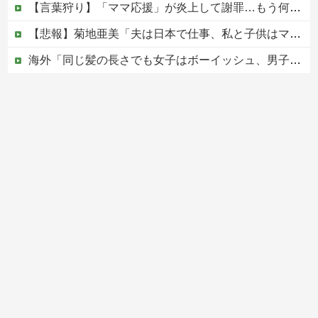
【言葉狩り】「ママ応援」が炎上して謝罪…もう何も言えない
【悲報】菊地亜美「夫は日本で仕事、私と子供はマレーシア、夫は毎月会いに来る」←これどう思う？
海外「同じ髪の長さでも女子はボーイッシュ、男子は女っぽい扱いになる」呼び名が逆転する境界線あるある…？
松のや「ママ応援企画」がなぜ許されない？「窮屈な世の中」に住む不幸、「尊重し合える社会」は遠ざかる一方
【移民政策反対】イオンの売り場で唐揚げを食う中国人の子供
Powered by livedoor 相互RSS