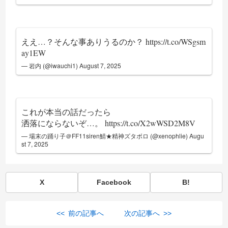
ええ…？そんな事ありうるのか？
https://t.co/WSgsm
ay1EW
— 岩内 (@iwauchi1)
August 7, 2025
これが本当の話だったら
洒落にならないぞ…。
https://t.co/X2wWSD2M8V
— 場末の踊り子＠FF11siren鯖★精神ズタボロ (@xenophlie)
Augu
st 7, 2025
X
Facebook
B!
<< 前の記事へ
次の記事へ >>