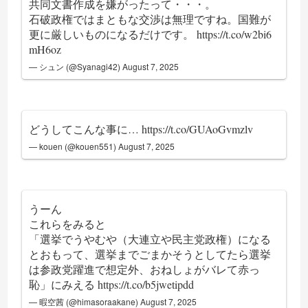
共同文書作成を嫌がったって・・・。
石破政権ではまともな交渉は無理ですね。国難が
更に厳しいものになるだけです。
https://t.co/w2bi6
mH6oz
— シュン (@Syanagi42)
August 7, 2025
どうしてこんな事に…
https://t.co/GUAoGvmzlv
— kouen (@kouen551)
August 7, 2025
うーん
これらをみると
「選挙でうやむや（大連立や民主党政権）になる
とおもって、選挙までごまかそうとしてたら選挙
は参政党躍進で想定外、おねしょがバレて赤っ
恥」にみえる
https://t.co/b5jwetipdd
— 暇空茜 (@himasoraakane)
August 7, 2025