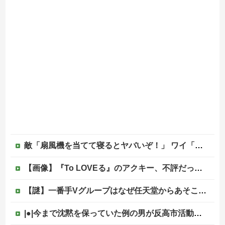
敵「扇風機を当てて寝るとヤバいぞ！」 ワイ「大丈夫やろｗｗｗ」扇風機ポチー
【画像】『To LOVEる』のアクキー、不評だった理由が明確すぎる
【謎】一番手Vグループはなぜ任天堂からあそこまで寵愛されるんだ？
|●|今まで沈黙を保っていた例の男が反高市活動を再開した模様、財務省を手を組んでの返り咲きが狙いか？