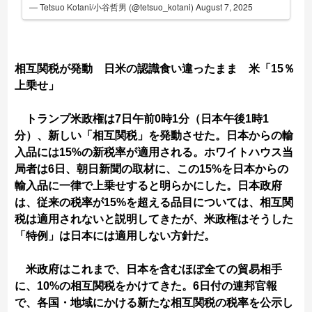
— Tetsuo Kotani/小谷哲男 (@tetsuo_kotani)
August 7, 2025
相互関税が発動 日米の認識食い違ったまま 米「15％
上乗せ」
トランプ米政権は7日午前0時1分（日本午後1時1
分）、新しい「相互関税」を発動させた。日本からの輸
入品には15%の新税率が適用される。ホワイトハウス当
局者は6日、朝日新聞の取材に、この15%を日本からの
輸入品に一律で上乗せすると明らかにした。日本政府
は、従来の税率が15%を超える品目については、相互関
税は適用されないと説明してきたが、米政権はそうした
「特例」は日本には適用しない方針だ。
米政府はこれまで、日本を含むほぼ全ての貿易相手
に、10%の相互関税をかけてきた。6日付の連邦官報
で、各国・地域にかける新たな相互関税の税率を公示し