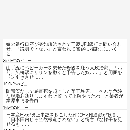
嫁の銀行口座が突如凍結されて三菱UFJ銀行に問い合わ
せ、「説明できない」と言われて警察に相談しにいく
と……
25.6k件のビュー
山手線にベビーカーを乗せた母親を庇う某政治家、「お
前、船橋駅にサリンを撒くと予告した奴……」と周囲を
ドン引きさせ……
16.6k件のビュー
防護管なしで感電死を起こした某工務店、「そんな危険
な現場お断りしますわ!と断って正解やったわ」と業者が
業界事情を告白
16k件のビュー
日本産EVが炎上事故を起こした件にEV推進派が歓喜、
「日本国内じゃ全然報道されない」と得意げな様子を見
せるも……