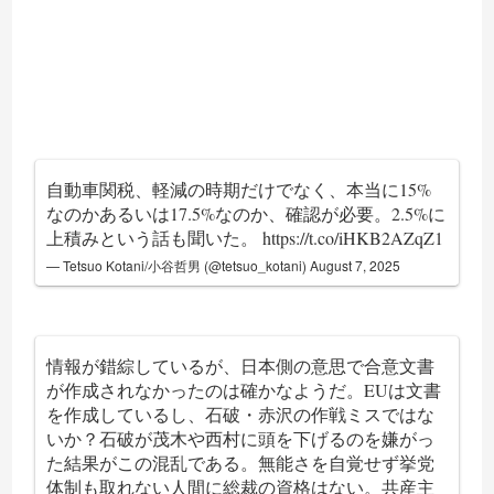
自動車関税、軽減の時期だけでなく、本当に15%
なのかあるいは17.5%なのか、確認が必要。2.5%に
上積みという話も聞いた。
https://t.co/iHKB2AZqZ1
— Tetsuo Kotani/小谷哲男 (@tetsuo_kotani)
August 7, 2025
情報が錯綜しているが、日本側の意思で合意文書
が作成されなかったのは確かなようだ。EUは文書
を作成しているし、石破・赤沢の作戦ミスではな
いか？石破が茂木や西村に頭を下げるのを嫌がっ
た結果がこの混乱である。無能さを自覚せず挙党
体制も取れない人間に総裁の資格はない。共産主