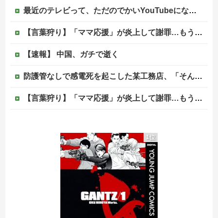
最近のテレビって、ただのでかいYouTubeになりつつあるよな他
【言葉狩り】「ママ応援」が炎上して謝罪…もう何も言えない
【速報】 中国、ガチで逝く
防護管なしで感電死を起こした某工務店、「そんな危険な現場お断りしますわ!と断って正解やったわ」と業者が業界事情を告白
【言葉狩り】「ママ応援」が炎上して謝罪…もう何も言えない
【悲報】菊地亜美「夫は日本で仕事、私と子供はマレーシア、夫は毎月会いに来る」←これどう思う？
1位
海外「同じ髪の長さでも女子はボーイッシュ、男子は女っぽい扱いになる」呼び名が逆転する境界線あるある…？
松のや「ママ応援企画」がなぜ許されない？「窮屈な世の中」に住む不幸、「尊重し合える社会」は遠ざかる一方
【移民政策反対】イオンの売り場で唐揚げを食う中国人の子供