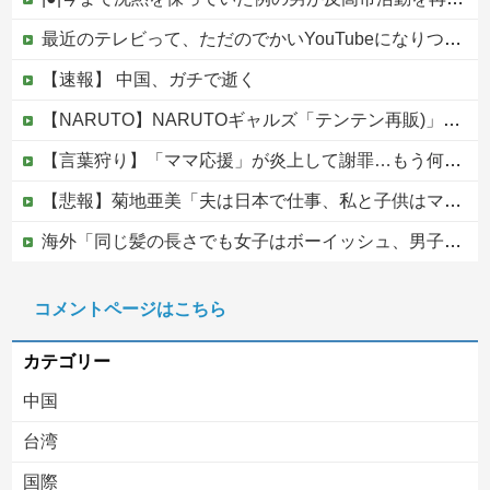
最近のテレビって、ただのでかいYouTubeになりつつあるよな他
【速報】 中国、ガチで逝く
【NARUTO】NARUTOギャルズ「テンテン再販)」フィギュア【明日予約開始】
【言葉狩り】「ママ応援」が炎上して謝罪…もう何も言えない
【悲報】菊地亜美「夫は日本で仕事、私と子供はマレーシア、夫は毎月会いに来る」←これどう思う？
海外「同じ髪の長さでも女子はボーイッシュ、男子は女っぽい扱いになる」呼び名が逆転する境界線あるある…？
松のや「ママ応援企画」がなぜ許されない？「窮屈な世の中」に住む不幸、「尊重し合える社会」は遠ざかる一方
コメントページはこちら
【移民政策反対】イオンの売り場で唐揚げを食う中国人の子供
カテゴリー
中国
台湾
国際