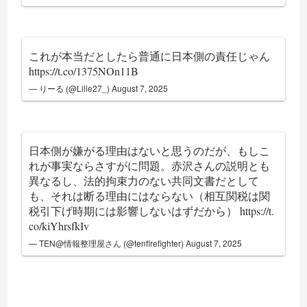
これが本当だとしたら普通に日本側の責任じゃん
https://t.co/1375NOn11B
— りーる (@Lille27_)
August 7, 2025
日本側が嫌がる理由はないと思うのだが、もしこ
れが事実ならさすがに問題。赤沢さんの説明とも
異なるし、法的拘束力のない共同文書だとして
も、それは断る理由にはならない（相互関税は関
税引下げ時期には影響しないはずだから）
https://t.
co/kiYhrsfkIv
— TEN@情報整理屋さん (@tenfirefighter)
August 7, 2025