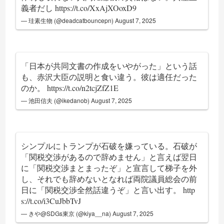
義者だし
https://t.co/XxAjXOoxD9
— 珪素生物 (@deadcatbouncepn)
August 7, 2025
「日本が共同文書の作成をいやがった」という話
も、赤沢大臣の説明と食い違う。彼は適任だった
のか。
https://t.co/n2tcjZfZ1E
— 池田信夫 (@ikedanob)
August 7, 2025
シンプルにトランプが石破を嫌っている。石破が
「関税交渉があるので辞めません」と言えば翌日
に「関税交渉まとまったぞ」と宣言して梯子を外
し、それでも辞めないとなれば両院議員総会の前
日に「関税交渉全然話違うぞ」と言い出す。
http
s://t.co/i3CuJbbTvJ
— きや@SDGs東京 (@kiya__na)
August 7, 2025