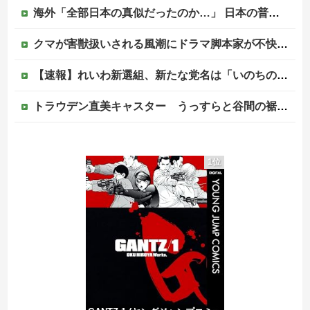
海外「全部日本の真似だったのか…」 日本の普通のテレビ番組が最新SNSの数十年先を行っていたと話題に
クマが害獣扱いされる風潮にドラマ脚本家が不快感、「何度もクマに会ったことがあるけど全然怖くなかった」と主張しており……
【速報】れいわ新選組、新たな党名は「いのちの党」 略称は「いのち」
トラウデン直美キャスター うっすらと谷間の裾野！！【GIF動画あり】
韓国人「韓国人の精神的健康の順位、18ヵ国中17位に・・・」→「日本に勝った！！！！！」
1位
【衝撃】中国製ルーター20機種にバックドア発見！ ネットに繋ぐだけで35秒ごとに中国のサーバーと通信
【画像】 福岡、こんなのが普通に走ってるｗｗｗｗｗｗｗｗｗｗｗｗｗｗｗｗｗｗｗｗｗｗｗｗｗｗｗｗｗｗｗｗｗｗｗｗｗｗｗｗ
【移民政策反対】イオンの売り場で唐揚げを食う中国人の子供