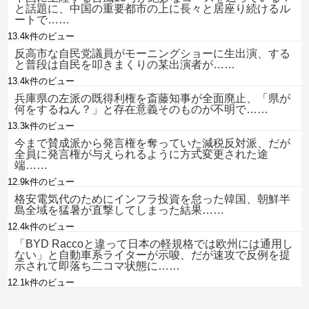
と話題に、中国の重要都市の上に長々と居座り続けるル
ートで……
13.4k件のビュー
反高市な自民党議員がモーニングショーに生出演、する
と普段は自民を叩きまくりの某出演者が……
13.4k件のビュー
兵庫県の左派の既得利権を斎藤知事が全面廃止、「県が
何をするねん？」と存在意義そのものが不明で……
13.3k件のビュー
今まで賛成派から発言権を奪っていた減税反対派、だが
全員に発言権が与えられるように方式変更された途
端……
12.9k件のビュー
格安電気代のためにインフラ投資を怠った韓国、朝鮮半
島全域を猛暑が直撃してしまった結果……
12.4k件のビュー
「BYD Raccoと違って日本の軽規格では欧州には通用し
ない」と自動車系ライターが示唆、だが速攻で反例を提
示されて即落ち二コマ状態に……
12.1k件のビュー