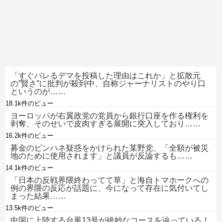
「すぐバレるデマを投稿した理由はこれか」と拡散元
の”賢さ”に批判が殺到中、自称ジャーナリストのやり口
というのが……
18.1k件のビュー
ヨーロッパが右翼政党の党員から銀行口座を作る権利を
剥奪、そのせいで皮肉すぎる展開に突入しており……
16.2k件のビュー
募金のピンハネ疑惑をかけられた某野党、「全額が被災
地のために使用されます」と議員が反論するも……
14.1k件のビュー
「日本の反戦界隈終わってて草」と海自トマホークへの
例の界隈の反応が話題に、今になって存在に気付いてし
まった結果……
13.5k件のビュー
中国に上陸する台風13号が絶妙なコースを辿っている！