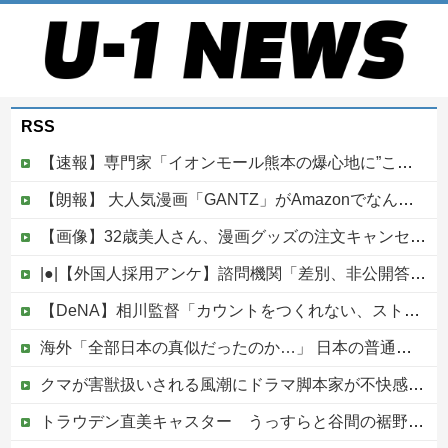
RSS
【速報】専門家「イオンモール熊本の爆心地に”こんなもの”があったんだけど…」
【朗報】 大人気漫画「GANTZ」がAmazonでなんと全巻100円ｗｗｗｗｗｗ
【画像】32歳美人さん、漫画グッズの注文キャンセルを43億円分繰り返しまくり逮捕
|●|【外国人採用アンケ】諮問機関「差別、非公開答申」三重県「差別に当たらず、公表する方針を決定した」
【DeNA】相川監督「カウントをつくれない、ストライクを投げられない」ビド２軍再調整を明言他
海外「全部日本の真似だったのか…」 日本の普通のテレビ番組が最新SNSの数十年先を行っていたと話題に
クマが害獣扱いされる風潮にドラマ脚本家が不快感、「何度もクマに会ったことがあるけど全然怖くなかった」と主張しており……
トラウデン直美キャスター うっすらと谷間の裾野！！【GIF動画あり】