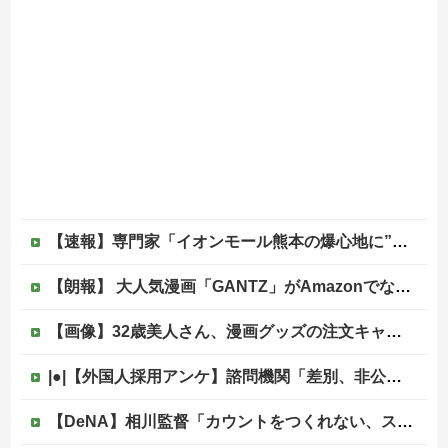
【速報】専門家「イオンモール熊本の爆心地に”こんなもの”があったんだけど…」
【朗報】 大人気漫画「GANTZ」がAmazonでなんと全巻100円ｗｗｗｗｗｗ
【画像】32歳美人さん、漫画グッズの注文キャンセルを43億円分繰り返しまくり逮捕
|●|【外国人採用アンケ】諮問機関「差別、非公開答申」三重県「差別に当たらず、公表する方針を決定した」
【DeNA】相川監督「カウントをつくれない、ストライクを投げられない」ビド２軍再調整を明言他