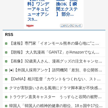
RSS
【速報】専門家「イオンモール熊本の爆心地に”こんなもの”があったんだけど…」
【朗報】 大人気漫画「GANTZ」がAmazonでなんと全巻100円ｗｗｗｗｗｗ
【画像】32歳美人さん、漫画グッズの注文キャンセルを43億円分繰り返しまくり逮捕
|●|【外国人採用アンケ】諮問機関「差別、非公開答申」三重県「差別に当たらず、公表する方針を決定した」
【DeNA】相川監督「カウントをつくれない、ストライクを投げられない」ビド２軍再調整を明言他
クマが害獣扱いされる風潮にドラマ脚本家が不快感、「何度もクマに会ったことがあるけど全然怖くなかった」と主張しており……
トラウデン直美キャスター うっすらと谷間の裾野！！【GIF動画あり】
韓国人「韓国人の精神的健康の順位、18ヵ国中17位に・・・」→「日本に勝った！！！！！」