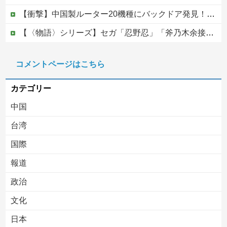
【衝撃】中国製ルーター20機種にバックドア発見！ ネットに繋ぐだけで35秒ごとに中国のサーバーと通信
【〈物語〉シリーズ】セガ「忍野忍」「斧乃木余接」プライズフィギュア【彩色原型公開】
【画像】 福岡、こんなのが普通に走ってるｗｗｗｗｗｗｗｗｗｗｗｗｗｗｗｗｗｗｗｗｗｗｗｗｗｗｗｗｗｗｗｗｗｗｗｗｗｗｗｗ
コメントページはこちら
【移民政策反対】イオンの売り場で唐揚げを食う中国人の子供
カテゴリー
中国
台湾
国際
報道
Powered by livedoor 相互RSS
政治
文化
日本