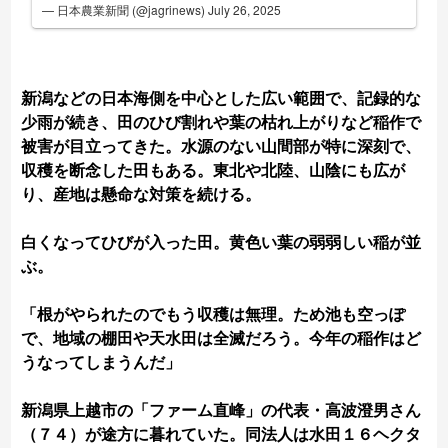
— 日本農業新聞 (@jagrinews)
July 26, 2025
新潟などの日本海側を中心とした広い範囲で、記録的な
少雨が続き、田のひび割れや葉の枯れ上がりなど稲作で
被害が目立ってきた。水源のない山間部が特に深刻で、
収穫を断念した田もある。東北や北陸、山陰にも広が
り、産地は懸命な対策を続ける。
白くなってひびが入った田。黄色い葉の弱弱しい稲が並
ぶ。
「根がやられたのでもう収穫は無理。ため池も空っぽ
で、地域の棚田や天水田は全滅だろう。今年の稲作はど
うなってしまうんだ」
新潟県上越市の「ファーム直峰」の代表・高波澄男さん
（７４）が途方に暮れていた。同法人は水田１６ヘクタ