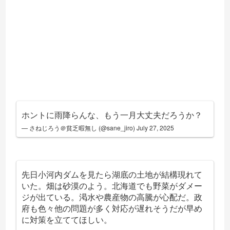
ホントに雨降らんな、もう一月大丈夫だろうか？
— さねじろう＠貧乏暇無し (@sane_jiro)
July 27, 2025
先日小河内ダムを見たら湖底の土地が結構現れて
いた。畑は砂漠のよう。北海道でも野菜がダメー
ジが出ている。渇水や農産物の高騰が心配だ。政
府も色々他の問題が多く対応が遅れそうだが早め
に対策を立ててほしい。