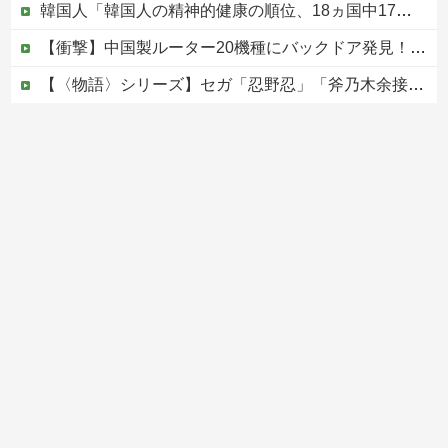
韓国人「韓国人の精神的健康の順位、18ヵ国中17位に・・・」→「日本に勝った！！！！！」
【衝撃】中国製ルーター20機種にバックドア発見！ ネットに繋ぐだけで35秒ごとに中国のサーバーと通信
【〈物語〉シリーズ】セガ「忍野忍」「斧乃木余接」プライズフィギュア【彩色原型公開】
【画像】 福岡、こんなのが普通に走ってるｗｗｗｗｗｗｗｗｗｗｗｗｗｗｗｗｗｗｗｗｗｗｗｗｗｗｗｗｗｗｗｗｗｗｗｗｗｗｗｗ
【移民政策反対】イオンの売り場で唐揚げを食う中国人の子供
Powered by livedoor 相互RSS