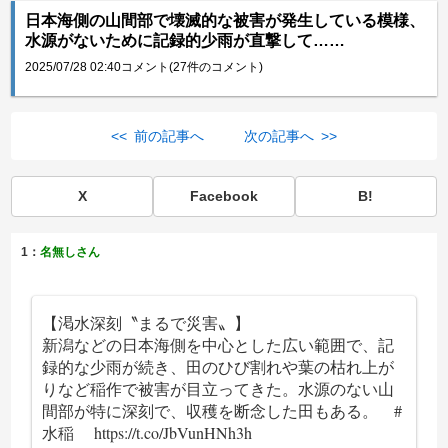
日本海側の山間部で壊滅的な被害が発生している模様、
水源がないために記録的少雨が直撃して……
2025/07/28 02:40
コメント(27件のコメント)
<< 前の記事へ
次の記事へ >>
X
Facebook
B!
1：
名無しさん
【渇水深刻〝まるで災害〟】
新潟などの日本海側を中心とした広い範囲で、記
録的な少雨が続き、田のひび割れや葉の枯れ上が
りなど稲作で被害が目立ってきた。水源のない山
間部が特に深刻で、収穫を断念した田もある。
#
水稲
https://t.co/JbVunHNh3h