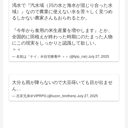
渇水で『汽水域（川の水と海水が混じり合った水
域）』なので農業に使えない水を苦々しく見つめ
るしかない農家さんもおられるとか。
『今年から食用の米生産量を増やします』とか、
全国的に田植えが終わった時期にのたまった人物
にこの現実をしっかりと認識して欲しい。
＞＜
— 名前は「ナイ」＠自宅療養中 ＞＜ (@tyip_nai)
July 27, 2025
大分も雨が降らないので大豆蒔いても目が出ませ
ん…
— 呂宋兄弟＠VIPRPG (@luzon_brothers)
July 27, 2025