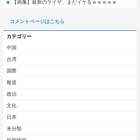
【画像】最新のライザ、まだイケるｗｗｗｗｗ
中国政府、強烈な不満を表明「泥棒が『泥棒を捕まえろ』と叫ぶようなやり口で中国を貶めている」と強く非難！
コメントページはこちら
【移民政策反対】イオンの売り場で唐揚げを食う中国人の子供
カテゴリー
中国
台湾
国際
報道
Powered by livedoor 相互RSS
政治
文化
日本
未分類