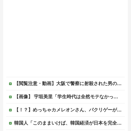
【閲覧注意・動画】大阪で警察に射殺された男の動画、エグい 撃たれてから叫びながら苦しみもがいて死ぬ
【画像】 宇垣美里「学生時代は全然モテなかったです」←これほんまかぁ？w w w w w w w w
【！？】めっちゃカメレオンさん、パクリゲーがスイッチに登場してしまうｗｗｗｗｗｗｗｗｗｗ
韓国人「このままいけば、韓国経済が日本を完全に圧倒することになるのは既定路線ですよね・・・？」