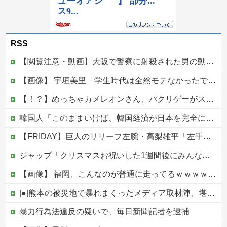
RSS
【閲覧注意・動画】大阪で警察に射殺された男の動画、エグい 撃たれてから叫びながら苦しみもがいて死ぬ
【画像】 宇垣美里「学生時代は全然モテなかったです」←これほんまかぁ？w w w w w w w w
【！？】めっちゃカメレオンさん、パクリゲーがスイッチに登場してしまうｗｗｗｗｗｗｗｗｗｗ
韓国人「このままいけば、韓国経済が日本を完全に圧倒することになるのは既定路線ですよね・・・？」
【FRIDAY】巨人のリリーフ左腕・高梨雄平「左手薬指に指輪」でお泊まり不倫愛他
ジャップ「クリスマスお祝いした1週間後にみんなで神社行きます」←これ
【画像】 福岡、こんなのが普通に走ってるｗｗｗｗｗｗｗｗｗｗｗｗｗｗｗｗｗｗｗｗｗｗｗｗｗｗｗｗｗｗｗｗｗｗｗｗｗｗｗｗ
|●|熊本の被災地で暴れまくったメディア取材陣、堪忍袋の緒が切れた地元住民が苦情を寄せまくった結果……
暴力行為法違反の疑いで、毎日新聞記者を逮捕