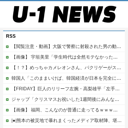
RSS
【閲覧注意・動画】大阪で警察に射殺された男の動画、エグい 撃たれてから叫びながら苦しみもがいて死ぬ
【画像】 宇垣美里「学生時代は全然モテなかったです」←これほんまかぁ？w w w w w w w w
【！？】めっちゃカメレオンさん、パクリゲーがスイッチに登場してしまうｗｗｗｗｗｗｗｗｗｗ
韓国人「このままいけば、韓国経済が日本を完全に圧倒することになるのは既定路線ですよね・・・？」
【FRIDAY】巨人のリリーフ左腕・高梨雄平「左手薬指に指輪」でお泊まり不倫愛他
ジャップ「クリスマスお祝いした1週間後にみんなで神社行きます」←これ
【画像】 福岡、こんなのが普通に走ってるｗｗｗｗｗｗｗｗｗｗｗｗｗｗｗｗｗｗｗｗｗｗｗｗｗｗｗｗｗｗｗｗｗｗｗｗｗｗｗｗ
|●|熊本の被災地で暴れまくったメディア取材陣、堪忍袋の緒が切れた地元住民が苦情を寄せまくった結果……