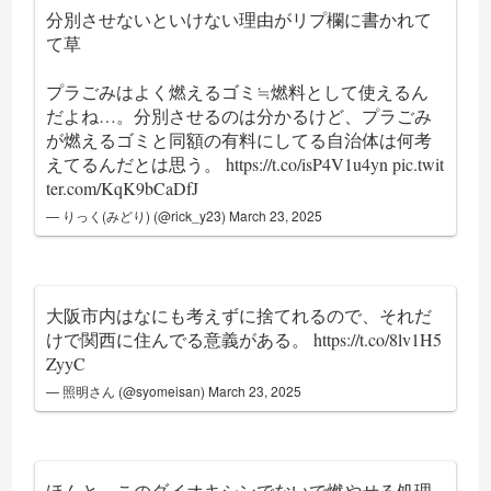
分別させないといけない理由がリプ欄に書かれて
て草
プラごみはよく燃えるゴミ≒燃料として使えるん
だよね…。分別させるのは分かるけど、プラごみ
が燃えるゴミと同額の有料にしてる自治体は何考
えてるんだとは思う。
https://t.co/isP4V1u4yn
pic.twit
ter.com/KqK9bCaDfJ
— りっく(みどり) (@rick_y23)
March 23, 2025
大阪市内はなにも考えずに捨てれるので、それだ
けで関西に住んでる意義がある。
https://t.co/8lv1H5
ZyyC
— 照明さん (@syomeisan)
March 23, 2025
ほんと、このダイオキシンでないで燃やせる処理