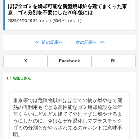
ほぼ全ゴミを焼却可能な新型焼却炉を建てまくった東
京、ゴミ分別を不要にした20年後には……
2025/03/23 19:39
コメント(53件のコメント)
<< 前の記事へ
次の記事へ >>
X
Facebook
B!
1：
名無しさん
東京等では危険物以外ほぼ全ての物が燃やせて廃
熱の再利用もできる高性能なゴミ焼却施設を20年
前くらいにどんどん建てて分別せずに燃やせるよ
うにしたのに、今はなぜか退化してプラスチック
ゴミの分別とかやらされてるのがホントに意味不
明。