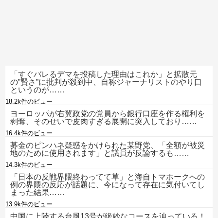
「すぐバレるデマを投稿した理由はこれか」と拡散元
の”賢さ”に批判が殺到中、自称ジャーナリストのやり口
というのが……
18.2k件のビュー
ヨーロッパが右翼政党の党員から銀行口座を作る権利を
剥奪、そのせいで皮肉すぎる展開に突入しており……
16.4k件のビュー
募金のピンハネ疑惑をかけられた某野党、「全額が被災
地のために使用されます」と議員が反論するも……
14.3k件のビュー
「日本の反戦界隈終わってて草」と海自トマホークへの
例の界隈の反応が話題に、今になって存在に気付いてし
まった結果……
13.9k件のビュー
中国に上陸する台風13号が絶妙なコースを辿っている！