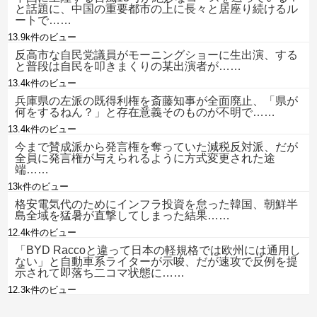
と話題に、中国の重要都市の上に長々と居座り続けるル
ートで……
13.9k件のビュー
反高市な自民党議員がモーニングショーに生出演、する
と普段は自民を叩きまくりの某出演者が……
13.4k件のビュー
兵庫県の左派の既得利権を斎藤知事が全面廃止、「県が
何をするねん？」と存在意義そのものが不明で……
13.4k件のビュー
今まで賛成派から発言権を奪っていた減税反対派、だが
全員に発言権が与えられるように方式変更された途
端……
13k件のビュー
格安電気代のためにインフラ投資を怠った韓国、朝鮮半
島全域を猛暑が直撃してしまった結果……
12.4k件のビュー
「BYD Raccoと違って日本の軽規格では欧州には通用し
ない」と自動車系ライターが示唆、だが速攻で反例を提
示されて即落ち二コマ状態に……
12.3k件のビュー