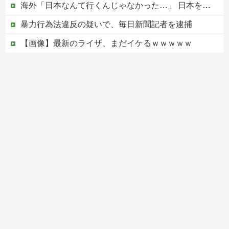
海外「日本なんて行くんじゃなかった…」 日本を知ってしまったディズニー信者、帰国後『本家』に失望する事態に
暴力行為法違反の疑いで、毎日新聞記者を逮捕
【画像】最新のライザ、まだイケるｗｗｗｗｗ
中国政府、強烈な不満を表明「泥棒が『泥棒を捕まえろ』と叫ぶようなやり口で中国を貶めている」と強く非難！
【移民政策反対】イオンの売り場で唐揚げを食う中国人の子供
Powered by livedoor 相互RSS