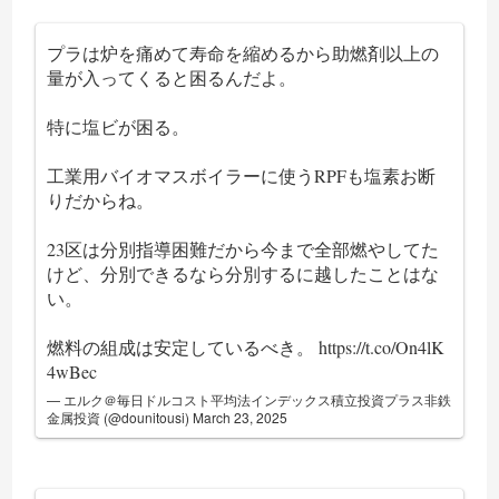
プラは炉を痛めて寿命を縮めるから助燃剤以上の
量が入ってくると困るんだよ。
特に塩ビが困る。
工業用バイオマスボイラーに使うRPFも塩素お断
りだからね。
23区は分別指導困難だから今まで全部燃やしてた
けど、分別できるなら分別するに越したことはな
い。
燃料の組成は安定しているべき。
https://t.co/On4lK
4wBec
— エルク＠毎日ドルコスト平均法インデックス積立投資プラス非鉄
金属投資 (@dounitousi)
March 23, 2025