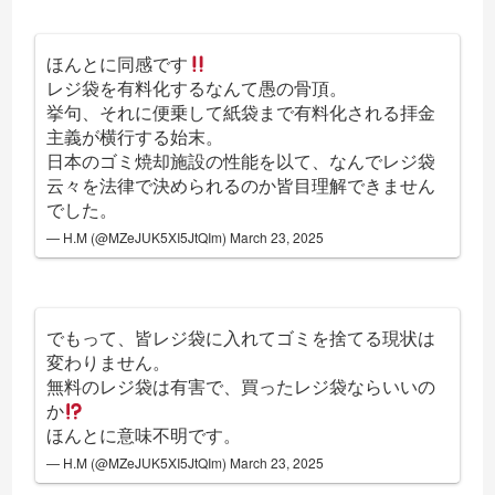
ほんとに同感です
レジ袋を有料化するなんて愚の骨頂。
挙句、それに便乗して紙袋まで有料化される拝金
主義が横行する始末。
日本のゴミ焼却施設の性能を以て、なんでレジ袋
云々を法律で決められるのか皆目理解できません
でした。
— H.M (@MZeJUK5XI5JtQIm)
March 23, 2025
でもって、皆レジ袋に入れてゴミを捨てる現状は
変わりません。
無料のレジ袋は有害で、買ったレジ袋ならいいの
か
ほんとに意味不明です。
— H.M (@MZeJUK5XI5JtQIm)
March 23, 2025