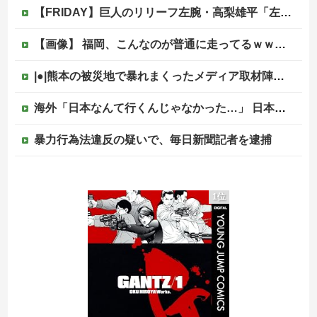
【FRIDAY】巨人のリリーフ左腕・高梨雄平「左手薬指に指輪」でお泊まり不倫愛他
【画像】 福岡、こんなのが普通に走ってるｗｗｗｗｗｗｗｗｗｗｗｗｗｗｗｗｗｗｗｗｗｗｗｗｗｗｗｗｗｗｗｗｗｗｗｗｗｗｗｗ
|●|熊本の被災地で暴れまくったメディア取材陣、堪忍袋の緒が切れた地元住民が苦情を寄せまくった結果……
海外「日本なんて行くんじゃなかった…」 日本を知ってしまったディズニー信者、帰国後『本家』に失望する事態に
暴力行為法違反の疑いで、毎日新聞記者を逮捕
暴力行為法違反の疑いで、毎日新聞記者を逮捕
1位
【画像】最新のライザ、まだイケるｗｗｗｗｗ
中国政府、強烈な不満を表明「泥棒が『泥棒を捕まえろ』と叫ぶようなやり口で中国を貶めている」と強く非難！
【移民政策反対】イオンの売り場で唐揚げを食う中国人の子供