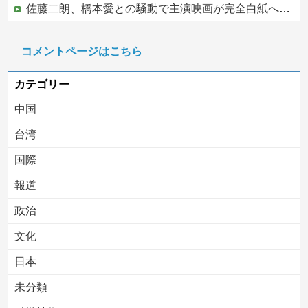
佐藤二朗、橋本愛との騒動で主演映画が完全白紙へｗｗｗｗｗ
PTA会長「PTA参加拒否した親へ最終警告。こうなってもいい？」
コメントページはこちら
中国の海水浴場の映像があまりにも・・・
カテゴリー
中国
台湾
国際
報道
Powered by livedoor 相互RSS
政治
文化
日本
未分類