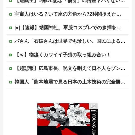
【遊戯王】1億DL記念「福引」の格差ヤバくない！？
宇宙人はいる？いて座の方角から72秒間捉えた強い電波、50年間正体分からぬ「Wow！信号」他
|●|【速報】靖国神社、軍服コスプレでの参拝を禁止へ
パさん「石破さんは世界でも珍しい、国民による石破辞めるなデモが自然発生した総理大臣です」
【ｗ】物凄くカワイイ子猫の取っ組み合い！
【超悲報】広島市長、呪文を唱えて日本人をゾンビ化させていると非難されてしまう
韓国人「熊本地震で見る日本の土木技術の完全勝利をご覧ください」→「これはすごいわ」「こういうのを見ると日本人は何か適当に作る感じがしない・・・」...
原爆ドーム前に居座る”市民団体”を警官隊が排除、その瞬間に周囲で見守っていた観客たちが……
1位
佐藤二朗、橋本愛との騒動で主演映画が完全白紙へｗｗｗｗｗ
PTA会長「PTA参加拒否した親へ最終警告。こうなってもいい？」