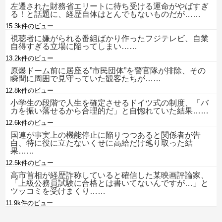
左遷された財務省エリートに待ち受ける運命がやばすぎ
る！と話題に、経歴自体はとんでもないものだが……
15.3k件のビュー
視聴者に嫌がられる番組ばかり作ったフジテレビ、自業
自得すぎる立場に陥ってしまい……
13.2k件のビュー
原爆ドーム前に居座る”市民団体”を警官隊が排除、その
瞬間に周囲で見守っていた観客たちが……
12.8k件のビュー
小学生の段階で人生を確定させるドイツ式の制度、「バ
カを振い落せるから合理的だ」と自惚れていた結果……
12.6k件のビュー
国連が事実上の機能停止に陥りつつあると関係者が告
白、特に役に立たないくせに高給だけ毟り取った結
果……
12.5k件のビュー
高市首相が経歴詐称していると確信した某映画評論家、
「上級公務員試験に合格とは書いてないんですが…」と
ツッコミを受けまくり……
11.9k件のビュー