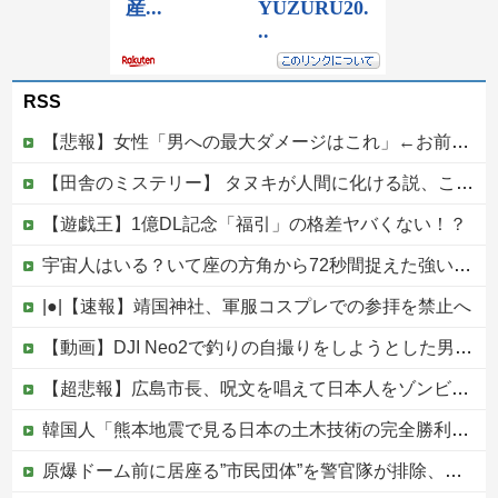
RSS
【悲報】女性「男への最大ダメージはこれ」←お前ら耐えられる？
【田舎のミステリー】 タヌキが人間に化ける説、これ多分マジ
【遊戯王】1億DL記念「福引」の格差ヤバくない！？
宇宙人はいる？いて座の方角から72秒間捉えた強い電波、50年間正体分からぬ「Wow！信号」他
|●|【速報】靖国神社、軍服コスプレでの参拝を禁止へ
【動画】DJI Neo2で釣りの自撮りをしようとした男の悲劇（ノ∇`）
【超悲報】広島市長、呪文を唱えて日本人をゾンビ化させていると非難されてしまう
韓国人「熊本地震で見る日本の土木技術の完全勝利をご覧ください」→「これはすごいわ」「こういうのを見ると日本人は何か適当に作る感じがしない・・・」...
原爆ドーム前に居座る”市民団体”を警官隊が排除、その瞬間に周囲で見守っていた観客たちが……