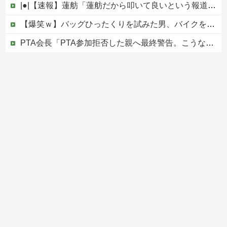
|●|【速報】蓮舫「蓮舫だから叩いて良いという報道」 ネット「高市だから叩いて良いをやってるのがお前だろ」
【爆笑ｗ】バッグひったくりを試みた男、バイクを盗られる！
PTA会長「PTA参加拒否した親へ最終警告。こうなってもいい？」
ひろゆき「出馬する気ないから話さなかった」妻「それでも不誠実だろ」→離婚協議へｗｗｗｗｗ
中国の海水浴場の映像があまりにも・・・
Powered by livedoor 相互RSS