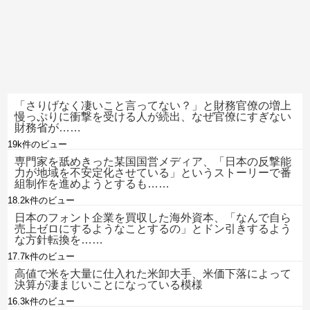
「さりげなく凄いこと言ってない？」と財務官僚の増上
慢っぷりに衝撃を受ける人が続出、なぜ官僚にすぎない
財務省が……
19k件のビュー
専門家を舐めきった某国国営メディア、「日本の反撃能
力が地域を不安定化させている」というストーリーで番
組制作を進めようとするも……
18.2k件のビュー
日本のフォント企業を買収した海外資本、「なんで自ら
売上ゼロにするようなことするの」とドン引きするよう
な方針転換を……
17.7k件のビュー
高値で米を大量に仕入れた米卸大手、米価下落によって
決算が凄まじいことになっている模様
16.3k件のビュー