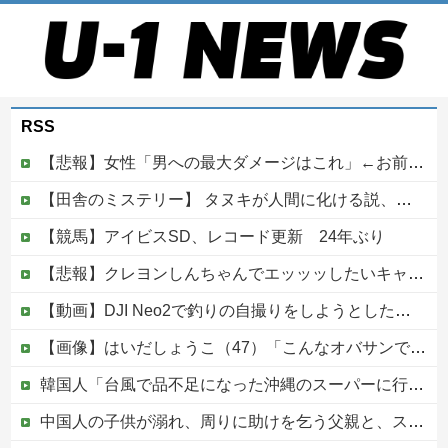
RSS
【悲報】女性「男への最大ダメージはこれ」←お前ら耐えられる？
【田舎のミステリー】 タヌキが人間に化ける説、これ多分マジ
【競馬】アイビスSD、レコード更新 24年ぶり
【悲報】クレヨンしんちゃんでエッッッしたいキャラ、満場一致で決まるｗｗｗｗｗｗｗｗｗｗ他
【動画】DJI Neo2で釣りの自撮りをしようとした男の悲劇（ノ∇`）
【画像】はいだしょうこ（47）「こんなオバサンでいいの…？」
韓国人「台風で品不足になった沖縄のスーパーに行ってみたら、なぜか辛ラーメンだけ売れ残っていたんです…」
中国人の子供が溺れ、周りに助けを乞う父親と、スマホを向けてインプレ稼ぎの見物人