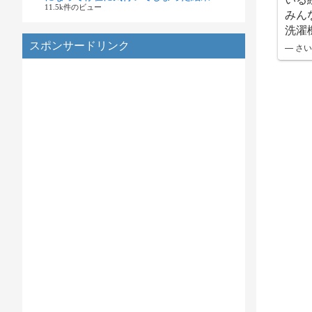
11.5k件のビュー
みん
洗濯
スポンサードリンク
— さい