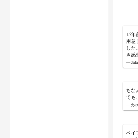
15
用意
した
き感
— dat
ちな
ても
— 火の
ベイ