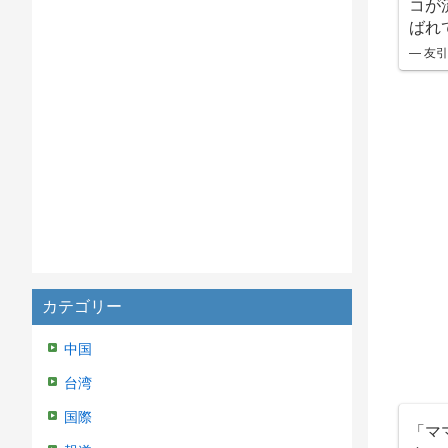
コが
ばれ
— 友引
カテゴリー
中国
台湾
国際
「マ