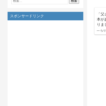
「父
スポンサードリンク
本が
りま
— らりる