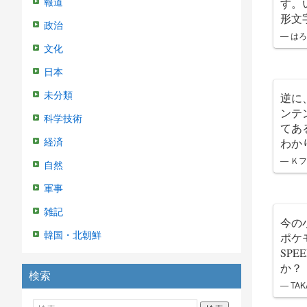
す。
報道
形文
政治
— はろは
文化
日本
未分類
逆に
ンテ
科学技術
てあ
わか
経済
— Ｋフ
自然
軍事
雑記
今の
韓国・北朝鮮
ポケ
SP
か？
検索
— TAK