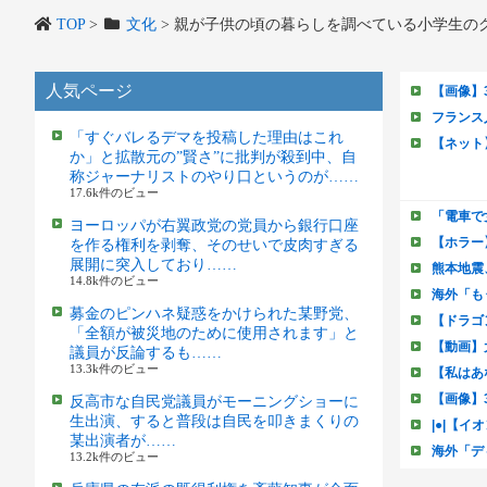
TOP
>
文化
>
親が子供の頃の暮らしを調べている小学生の
人気ページ
「すぐバレるデマを投稿した理由はこれ
か」と拡散元の”賢さ”に批判が殺到中、自
称ジャーナリストのやり口というのが……
17.6k件のビュー
ヨーロッパが右翼政党の党員から銀行口座
を作る権利を剥奪、そのせいで皮肉すぎる
展開に突入しており……
14.8k件のビュー
募金のピンハネ疑惑をかけられた某野党、
「全額が被災地のために使用されます」と
議員が反論するも……
13.3k件のビュー
反高市な自民党議員がモーニングショーに
生出演、すると普段は自民を叩きまくりの
某出演者が……
13.2k件のビュー