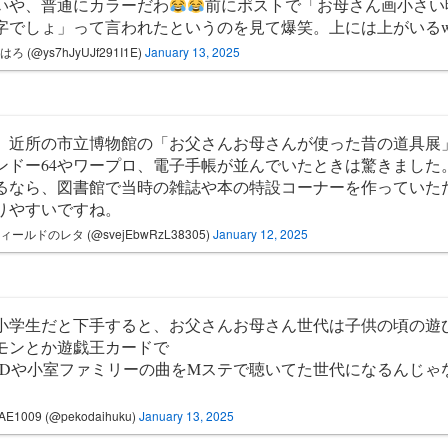
いや、普通にカラーだわ
前にポストで「お母さん画小さい
字でしょ」って言われたというのを見て爆笑。上には上がいる
ろ (@ys7hJyUJf291I1E)
January 13, 2025
、近所の市立博物館の「お父さんお母さんが使った昔の道具展
ンドー64やワープロ、電子手帳が並んでいたときは驚きました
るなら、図書館で当時の雑誌や本の特設コーナーを作っていた
りやすいですね。
ィールドのレタ (@svejEbwRzL38305)
January 12, 2025
小学生だと下手すると、お父さんお母さん世代は子供の頃の遊
モンとか遊戯王カードで
EEDや小室ファミリーの曲をMステで聴いてた世代になるんじゃ
AE1009 (@pekodaihuku)
January 13, 2025