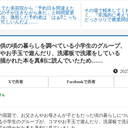
してた美容院から「予約日を間違えた
その場で精米してく
式の子が泣きながら来た」と時間変更
ミ、『常識的に考え
し出、激怒した予約者は「はぁ⁉︎こっち
どっさりりで農業関
て忙しいんだよ……
供の頃の暮らしを調べている小学生のグループ、
やお手玉で遊んだり、洗濯板で洗濯をしている
描かれた本を真剣に読んでいたため……
2025
Xで共有
Facebookで共有
さん
の宿題で、お父さんやお母さんが子どもだった頃の暮らしにつ
る小学生のグループが、コマやお手玉で遊んだり、洗濯板で洗
絵が描かれた本を真剣に見ていました。