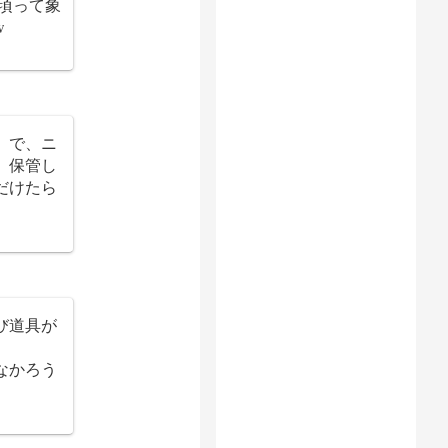
頃って象
w
」で、ニ
。保管し
だけたら
び道具が
なかろう