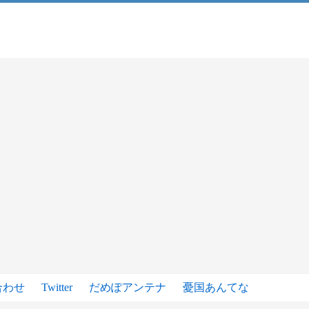
合わせ
Twitter
だめぽアンテナ
憂国あんてな