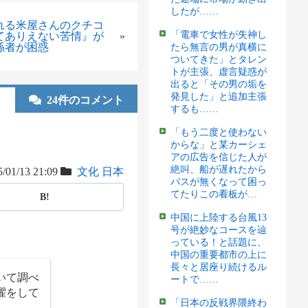
したが……
れる米屋さんのクチコ
「電車で女性が失神し
てありえない苦情』が
»
係者が困惑
たら無言の男が真横に
ついてきた」とタレン
トが主張、虚言疑惑が
出ると「その男の垢を
発見した」と追加主張
24件のコメント
するも……
「もう二度と使わない
からな」と某カーシェ
アの広告を信じた人が
絶叫、船が遅れたから
/01/13 21:09
文化
日本
バスが無くなって困っ
てたりこの看板が…
B!
中国に上陸する台風13
号が絶妙なコースを辿
っている！と話題に、
中国の重要都市の上に
長々と居座り続けるル
いて調べ
ートで……
濯をして
「日本の反戦界隈終わ