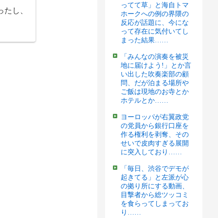
ってて草」と海自トマ
ったし、
ホークへの例の界隈の
反応が話題に、今にな
って存在に気付いてし
まった結果……
「みんなの演奏を被災
地に届けよう!」とか言
い出した吹奏楽部の顧
問、だが泊まる場所や
ご飯は現地のお寺とか
ホテルとか……
ヨーロッパが右翼政党
の党員から銀行口座を
作る権利を剥奪、その
せいで皮肉すぎる展開
に突入しており……
「毎日、渋谷でデモが
起きてる」と左派が心
の拠り所にする動画、
目撃者から総ツッコミ
を食らってしまってお
り……