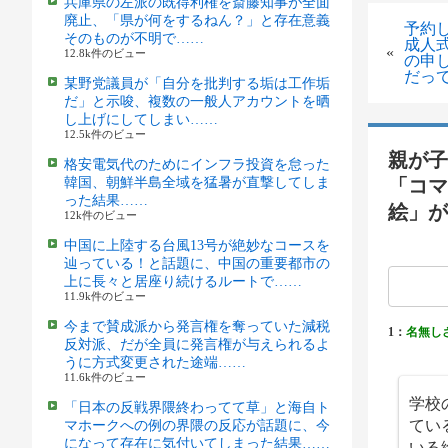
兵庫県の左派の既得利権を斎藤知事が全面
廃止、「県が何をするねん？」と存在意義
予約
そのものが不明で……
成人
«
12.8k件のビュー
の申
だっ
某野党議員が「自分を批判する垢は工作垢
だ」と示唆、複数の一般人アカウントを晒
し上げにしてしまい……
12.5k件のビュー
親が子
格安電気代のためにインフラ投資を怠った
韓国、朝鮮半島全域を猛暑が直撃してしま
「コマ
った結果……
絵」が
12k件のビュー
中国に上陸する台風13号が絶妙なコースを
辿っている！と話題に、中国の重要都市の
上に長々と居座り続けるルートで……
11.9k件のビュー
今まで賛成派から発言権を奪っていた減税
1：
名無し
反対派、だが全員に発言権が与えられるよ
うに方式変更された途端……
11.6k件のビュー
学校
「日本の反戦界隈終わってて草」と海自ト
てい
マホークへの例の界隈の反応が話題に、今
になって存在に気付いてしまった結果……
いる