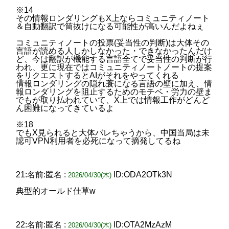
※14
その情報ロンダリングもX上ならコミュニティノート
＆自動翻訳で筒抜けになる可能性が高いんだよねぇ
コミュニティノートの投票(妥当性の判断)は大体その
言語が読める人しかしなかった・できなかったんだけ
ど、今は翻訳が機能する言語全てで妥当性の判断が行
われ、更に現在ではコミュニティノートノートの提案
をリクエストするとAIがそれをやってくれる
情報ロンダリングの隠れ蓑になる言語の壁に加え、情
報ロンダリングを阻止するためのモチベ・労力の壁ま
でもが取り払われていて、X上では情報工作がどんど
ん困難になってきているよ
※18
でもX見られると大体バレちゃうから、中国当局は未
認可VPN利用者を必死になって摘発してるね
21:名前:匿名 :
ID:ODA2OTk3N
2026/04/30(木)
典型的オールド仕草w
22:名前:匿名 :
ID:OTA2MzAzM
2026/04/30(木)