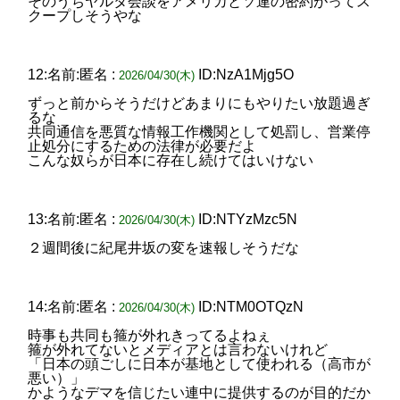
そのうちヤルタ会談をアメリカとソ連の密約がってス
クープしそうやな
12:名前:匿名 :
ID:NzA1Mjg5O
2026/04/30(木)
ずっと前からそうだけどあまりにもやりたい放題過ぎ
るな
共同通信を悪質な情報工作機関として処罰し、営業停
止処分にするための法律が必要だよ
こんな奴らが日本に存在し続けてはいけない
13:名前:匿名 :
ID:NTYzMzc5N
2026/04/30(木)
２週間後に紀尾井坂の変を速報しそうだな
14:名前:匿名 :
ID:NTM0OTQzN
2026/04/30(木)
時事も共同も箍が外れきってるよねぇ
箍が外れてないとメディアとは言わないけれど
「日本の頭ごしに日本が基地として使われる（高市が
悪い）」
かようなデマを信じたい連中に提供するのが目的だか