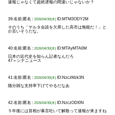
速報じゃなくて超絶遅報の間違いじゃないか？
39:名前:匿名 :
ID:MTM3ODY2M
2026/04/30(木)
そのうち「ヤルタ会談を欠席した高市は無能だ！」と
か言いそうだな。
40:名前:匿名 :
ID:MTAyMTA0M
2026/04/30(木)
日本の近代史を知らん記者なんだろ
47＝シナニュース
41:名前:匿名 :
ID:NzczMzk3N
2026/04/30(木)
随分雑な支持率下げてやるだなあ
42:名前:匿名 :
ID:NzczODI0N
2026/04/30(木)
５年後には首相が暴言吐いて解散って速報が来ますね