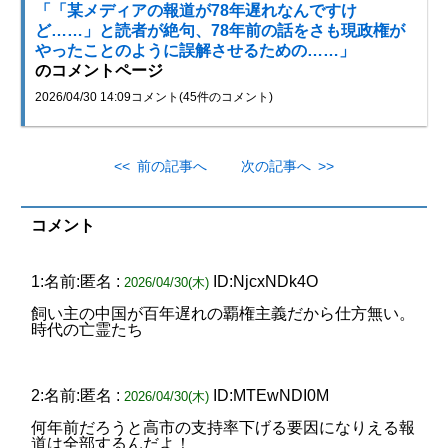
「「某メディアの報道が78年遅れなんですけ
ど……」と読者が絶句、78年前の話をさも現政権が
やったことのように誤解させるための……」
のコメントページ
2026/04/30 14:09
コメント(45件のコメント)
<< 前の記事へ
次の記事へ >>
コメント
1:名前:匿名 :
ID:NjcxNDk4O
2026/04/30(木)
飼い主の中国が百年遅れの覇権主義だから仕方無い。
時代の亡霊たち
2:名前:匿名 :
ID:MTEwNDI0M
2026/04/30(木)
何年前だろうと高市の支持率下げる要因になりえる報
道は全部するんだよ！