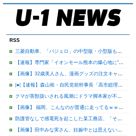
RSS
三菱自動車、「パジェロ」の中型版・小型版も発売へ
【速報】専門家「イオンモール熊本の爆心地に”こんなもの”があったんだけど…」
【画像】32歳美人さん、漫画グッズの注文キャンセルを43億円分繰り返しまくり逮捕
|●|【速報】森山裕・自民党前幹事長「高市総理の個人的なSNS投稿が習近平主席を怒らせた」
クマが害獣扱いされる風潮にドラマ脚本家が不快感、「何度もクマに会ったことがあるけど全然怖くなかった」と主張しており……他
【画像】 福岡、こんなのが普通に走ってるｗｗｗｗｗｗｗｗｗｗｗｗｗｗｗｗｗｗｗｗｗｗｗｗｗｗｗｗｗｗｗｗｗｗｗｗｗｗｗｗ
防護管なしで感電死を起こした某工務店、「そんな危険な現場お断りしますわ!と断って正解やったわ」と業者が業界事情を告白
【画像】田中みな実さん、妊娠中とは思えないヒール姿で登場してしまう