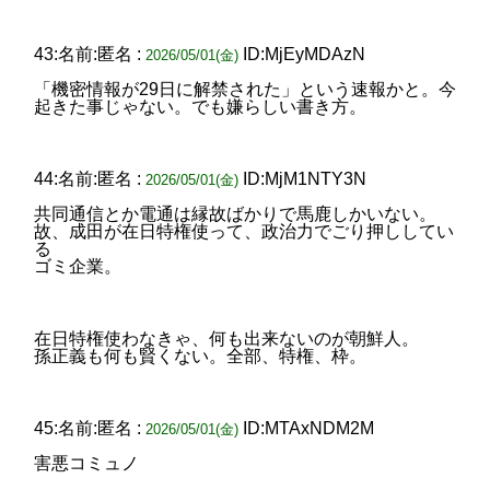
43:名前:匿名 :
ID:MjEyMDAzN
2026/05/01(金)
「機密情報が29日に解禁された」という速報かと。今
起きた事じゃない。でも嫌らしい書き方。
44:名前:匿名 :
ID:MjM1NTY3N
2026/05/01(金)
共同通信とか電通は縁故ばかりで馬鹿しかいない。
故、成田が在日特権使って、政治力でごり押ししてい
る
ゴミ企業。
在日特権使わなきゃ、何も出来ないのが朝鮮人。
孫正義も何も賢くない。全部、特権、枠。
45:名前:匿名 :
ID:MTAxNDM2M
2026/05/01(金)
害悪コミュノ