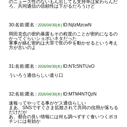
のニュース性のないもん出しても支持率は変わらんだ
ろ、共同通信の信頼性は下がるだろうけど
30:名前:匿名 :
ID:NjIzMzcwN
2026/04/30(木)
岡田克也の密約暴露もその程度のことが密約になるの
かってぐらいショボいネタだった
軍事が絡む密約は大罪で世の中を動かせるという考え
方が古いのよ
31:名前:匿名 :
ID:NTc5NTUxO
2026/04/30(木)
ういろう通信らしい遣り口
32:名前:匿名 :
ID:MTM4NTQzN
2026/04/30(木)
速報ってやってる事がゲス通信らしい
まあ、SNSですぐさま拡散されて共同の信用が落ちる
だけだが
あ、都合の良い情報には何も調べずすぐ食いつくポヨ
チンには有効か