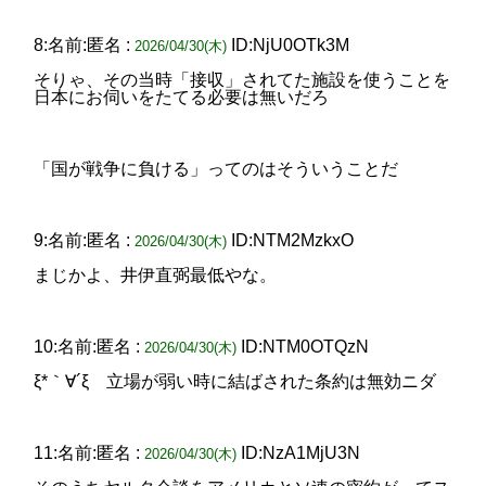
8:名前:匿名 :
ID:NjU0OTk3M
2026/04/30(木)
そりゃ、その当時「接収」されてた施設を使うことを
日本にお伺いをたてる必要は無いだろ
「国が戦争に負ける」ってのはそういうことだ
9:名前:匿名 :
ID:NTM2MzkxO
2026/04/30(木)
まじかよ、井伊直弼最低やな。
10:名前:匿名 :
ID:NTM0OTQzN
2026/04/30(木)
ξ*｀∀´ξ 立場が弱い時に結ばされた条約は無効ニダ
11:名前:匿名 :
ID:NzA1MjU3N
2026/04/30(木)