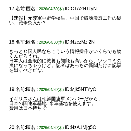
17:名前:匿名 :
ID:OTA2NTcyN
2026/04/30(木)
【速報】元陸軍中野学校生、中国で破壊浸透工作の疑
い、戦争突入か？
18:名前:匿名 :
ID:NzczMzI2N
2026/04/30(木)
きっとＣ国人民ならこういう情報操作がいくらでも効
くんだろうね。
日本人は全般的に教養も知能も高いから、ツッコミの
嵐になっちゃうけど。記者はあっちの新聞だけに記事
を出すべきだな。
19:名前:匿名 :
ID:Mjk5NTYyO
2026/04/30(木)
イギリスさんは朝鮮国連軍メンバーだから、
日本の国連軍基地=米軍基地を使えます。
費用は日本持ちで。
20:名前:匿名 :
ID:NzA1Mjg5O
2026/04/30(木)