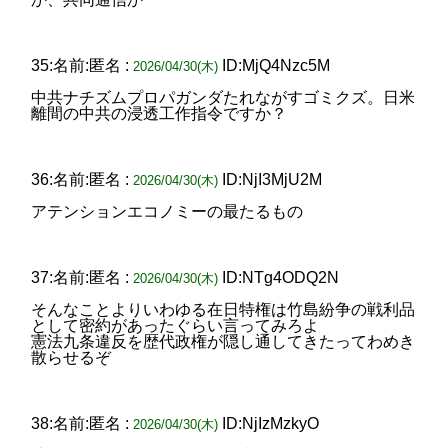
35:名前:匿名 :
ID:MjQ4Nzc5M
2026/04/30(木)
中共ナチズムプロパガンダたれながすゴミクズ。日米
離間の中共の浸透工作指令ですか？
36:名前:匿名 :
ID:NjI3MjU2M
2026/04/30(木)
アテンションエコノミーの最たるもの
37:名前:匿名 :
ID:NTg4ODQ2N
2026/04/30(木)
そんなことよりいわゆる在日特権は竹島紛争の戦利品
として密約があったぐらい言ってみろよ
憲法九条違反を歴代政権が隠し通してきたってわめき
散らせるぞ
38:名前:匿名 :
ID:NjIzMzkyO
2026/04/30(木)