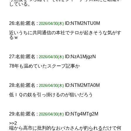
している。
26:名前:匿名 :
ID:NTM2NTU0M
2026/04/30(木)
近いうちに共同通信の本社でテロが起きそうな気がす
るｗ
27:名前:匿名 :
ID:NzA1MjgzN
2026/04/30(木)
78年も温めていたスクープ記事か
28:名前:匿名 :
ID:NTM2MTA0M
2026/04/30(木)
低ＩＱの奴を引っ掛けるのが狙いだろう
29:名前:匿名 :
ID:NTg4MTg2M
2026/04/30(木)
>>2
端から高市に批判的なおバカさんが釣られるだけで何