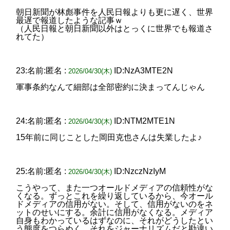
朝日新聞が林彪事件を人民日報よりも更に遅く、世界
最遅で報道したような記事ｗ
（人民日報と朝日新聞以外はとっくに世界でも報道さ
れてた）
23:名前:匿名 :
ID:NzA3MTE2N
2026/04/30(木)
軍事条約なんて細部は全部密約に決まってんじゃん
24:名前:匿名 :
ID:NTM2MTE1N
2026/04/30(木)
15年前に同じことした岡田克也さんは失業したよ♪
25:名前:匿名 :
ID:NzczNzIyM
2026/04/30(木)
こうやって、また一つオールドメディアの信頼性がな
くなる。ずっとこれを繰り返しているから、今オール
ドメディアの信用がない。そして、信用がないのをネ
ットのせいにする。余計に信用がなくなる。メディア
自身もわかっているはずなのに、それがどうしたとい
う態度をつらぬく。それをジャーナリズムだと勘違い