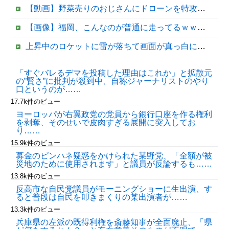
【動画】野菜売りのおじさんにドローンを特攻させるおそロシア。
【画像】福岡、こんなのが普通に走ってるｗｗｗｗｗｗｗｗｗｗｗｗｗｗｗｗｗｗｗｗｗｗｗｗｗｗｗｗｗｗｗｗｗｗｗｗｗｗｗｗ
上昇中のロケットに雷が落ちて画面が真っ白に「ロケット、大丈夫なの……？」【海外の反応】
【速報】中国、アメリカに対する制裁を一斉発表
「すぐバレるデマを投稿した理由はこれか」と拡散元
の”賢さ”に批判が殺到中、自称ジャーナリストのやり
【移民政策反対】イオンの売り場で唐揚げを食う中国人の子供
口というのが……
17.7k件のビュー
ヨーロッパが右翼政党の党員から銀行口座を作る権利
を剥奪、そのせいで皮肉すぎる展開に突入してお
り……
15.9k件のビュー
募金のピンハネ疑惑をかけられた某野党、「全額が被
災地のために使用されます」と議員が反論するも……
13.8k件のビュー
反高市な自民党議員がモーニングショーに生出演、す
Powered by livedoor 相互RSS
ると普段は自民を叩きまくりの某出演者が……
13.3k件のビュー
兵庫県の左派の既得利権を斎藤知事が全面廃止、「県