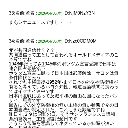
33:名前:匿名 :
ID:NjM0NzY3N
2026/04/30(木)
まあシナニュースですし・・・
34:名前:匿名 :
ID:Nzc0ODM0M
2026/04/30(木)
元が共同通信社？？？
共同通信って主として言われるオールドメディアのご
本尊ですね
1948年だってさ1945年のポツダム宣言受諾で日本は
連合国占領統治下
ポツダム宣言に拠って日本国は武装解除、サヨクは無
条件降伏と云う
それでも主権回復-1952年-まで日本の外交や防衛権が
有ると考えているパヨク知性、報道言論機関に携わっ
てはイケナイ連中です
日本は敗戦に拠って反戦平和の自由な国になったバン
ザイ、馬鹿です
因みにその外交防衛権の無い主権の無い状態で今の日
本国憲法が制定された、これもまた欺瞞ですね
昨日４.２９は昭和の日、そうサンフランシスコ講和
条約発効日、主権回復記念日です
こう云う常識を意識してネグっているか知識が無い
か、共同通信か