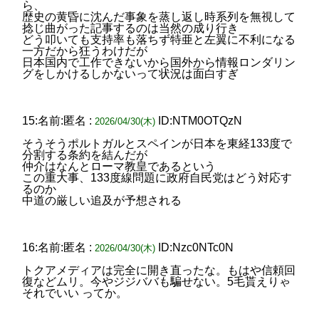
ら、
歴史の黄昏に沈んだ事象を蒸し返し時系列を無視して
捻じ曲がった記事するのは当然の成り行き
どう叩いても支持率も落ちず特亜と左翼に不利になる
一方だから狂うわけだが
日本国内で工作できないから国外から情報ロンダリン
グをしかけるしかないって状況は面白すぎ
15:名前:匿名 :
ID:NTM0OTQzN
2026/04/30(木)
そうそうポルトガルとスペインが日本を東経133度で
分割する条約を結んだが
仲介はなんとローマ教皇であるという
この重大事、133度線問題に政府自民党はどう対応す
るのか
中道の厳しい追及が予想される
16:名前:匿名 :
ID:Nzc0NTc0N
2026/04/30(木)
トクアメディアは完全に開き直ったな。もはや信頼回
復などムリ。今やジジババも騙せない。5毛貰えりゃ
それでいい ってか。