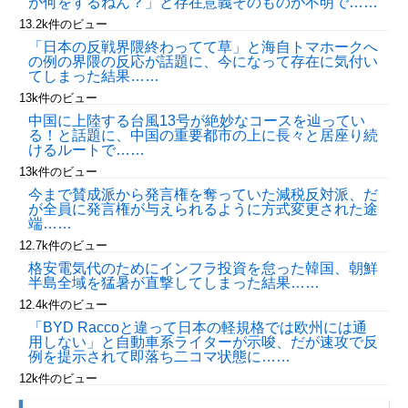
が何をするねん？」と存在意義そのものが不明で……
13.2k件のビュー
「日本の反戦界隈終わってて草」と海自トマホークへ
の例の界隈の反応が話題に、今になって存在に気付い
てしまった結果……
13k件のビュー
中国に上陸する台風13号が絶妙なコースを辿ってい
る！と話題に、中国の重要都市の上に長々と居座り続
けるルートで……
13k件のビュー
今まで賛成派から発言権を奪っていた減税反対派、だ
が全員に発言権が与えられるように方式変更された途
端……
12.7k件のビュー
格安電気代のためにインフラ投資を怠った韓国、朝鮮
半島全域を猛暑が直撃してしまった結果……
12.4k件のビュー
「BYD Raccoと違って日本の軽規格では欧州には通
用しない」と自動車系ライターが示唆、だが速攻で反
例を提示されて即落ち二コマ状態に……
12k件のビュー