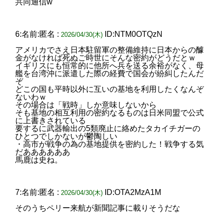
共同通信w
6:名前:匿名 :
ID:NTM0OTQzN
2026/04/30(木)
アメリカでさえ日本駐留軍の整備維持に日本からの醵
金がなければ死ぬご時世にそんな密約がどうだとｗ
イギリスにも恒常的に他所へ兵を送る余裕がなく、母
艦を台湾沖に派遣した際の経費で国会が紛糾したんだ
ぞ
どこの国も平時以外に互いの基地を利用したくなんぞ
ないわｗ
その場合は「戦時」しか意味しないから
そも基地の相互利用の密約なるものは日米同盟で公式
に上書きされている
要するに武器輸出の5類廃止に絡めたタカイチガーの
ひとつでしかないが鬱陶しい
・高市が戦争の為の基地提供を密約した！戦争する気
だああああああ
馬鹿は史ね。
7:名前:匿名 :
ID:OTA2MzA1M
2026/04/30(木)
そのうちペリー来航が新聞記事に載りそうだな