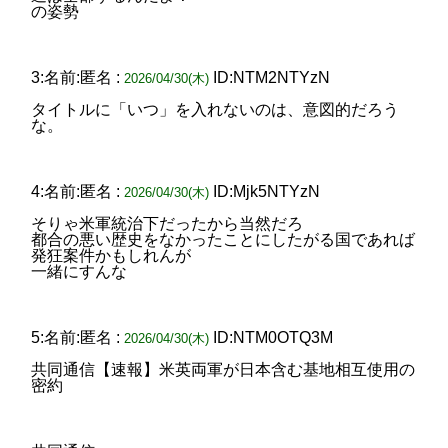
の姿勢
3:名前:匿名 :
ID:NTM2NTYzN
2026/04/30(木)
タイトルに「いつ」を入れないのは、意図的だろう
な。
4:名前:匿名 :
ID:Mjk5NTYzN
2026/04/30(木)
そりゃ米軍統治下だったから当然だろ
都合の悪い歴史をなかったことにしたがる国であれば
発狂案件かもしれんが
一緒にすんな
5:名前:匿名 :
ID:NTM0OTQ3M
2026/04/30(木)
共同通信【速報】米英両軍が日本含む基地相互使用の
密約