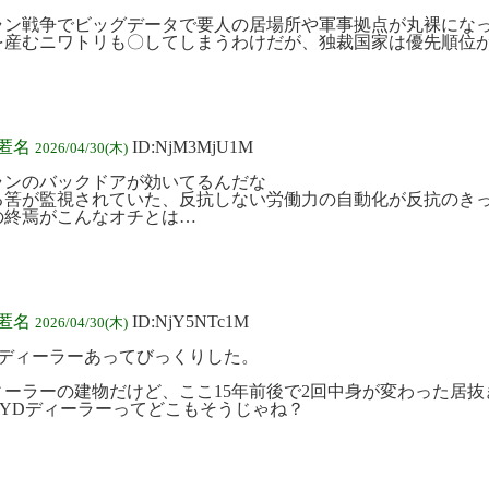
ラン戦争でビッグデータで要人の居場所や軍事拠点が丸裸にな
を産むニワトリも〇してしまうわけだが、独裁国家は優先順位
:匿名
ID:NjM3MjU1M
2026/04/30(木)
ランのバックドアが効いてるんだな
る筈が監視されていた、反抗しない労働力の自動化が反抗のき
の終焉がこんなオチとは…
:匿名
ID:NjY5NTc1M
2026/04/30(木)
にディーラーあってびっくりした。
ィーラーの建物だけど、ここ15年前後で2回中身が変わった居抜
BYDディーラーってどこもそうじゃね？