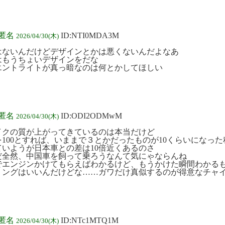
:匿名
ID:NTI0MDA3M
2026/04/30(木)
はないんだけどデザインとかは悪くないんだよなあ
はもうちょいデザインをだな
エントライトが真っ暗なのは何とかしてほしい
:匿名
ID:ODI2ODMwM
2026/04/30(木)
イクの質が上がってきているのは本当だけど
を100とすれば、いままで３とかだったものが10くらいになっ
ていようが日本車との差は10倍近くあるのさ
だ全然、中国車を飼って乗ろうなんて気にゃならんね
でエンジンかけてもらえばわかるけど、もうかけた瞬間わかる
リングはいいんだけどな……ガワだけ真似するのが得意なチャ
:匿名
ID:NTc1MTQ1M
2026/04/30(木)