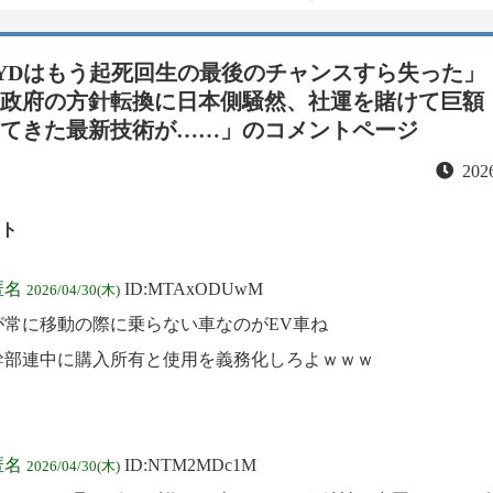
YDはもう起死回生の最後のチャンスすら失った」
政府の方針転換に日本側騒然、社運を賭けて巨額
てきた最新技術が……」
のコメントページ
2026
ト
匿名
ID:MTAxODUwM
2026/04/30(木)
が常に移動の際に乗らない車なのがEV車ね
幹部連中に購入所有と使用を義務化しろよｗｗｗ
匿名
ID:NTM2MDc1M
2026/04/30(木)