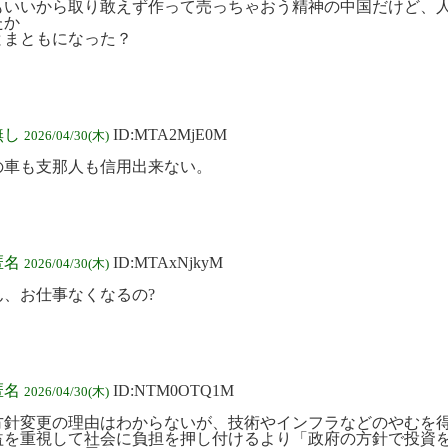
もいいから取り敢えず作って売っちゃおう精神の中国だけど、
たか
とまともになった？
無し
ID:MTA2MjE0M
2026/04/30(木)
の車も支那人も信用出来ない。
匿名
ID:MTAxNjkyM
2026/04/30(木)
ん、お仕事なくなるの?
匿名
ID:NTM0OTQ1M
2026/04/30(木)
方針変更の理由はわからないが、技術やインフラなどのやむを
益を重視して社会に負担を押し付けるより「政府の方針で投資