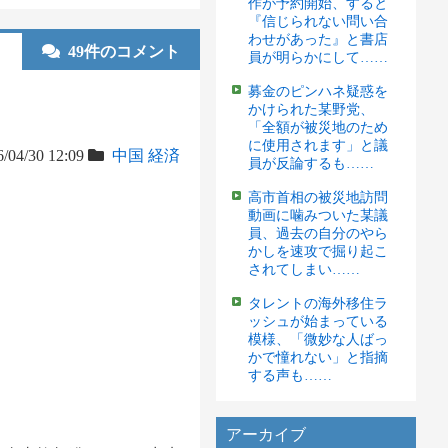
作が予約開始、すると
『信じられない問い合
わせがあった』と書店
49件のコメント
員が明らかにして……
募金のピンハネ疑惑を
かけられた某野党、
「全額が被災地のため
に使用されます」と議
/04/30 12:09
中国
経済
員が反論するも……
高市首相の被災地訪問
動画に噛みついた某議
員、過去の自分のやら
かしを速攻で掘り起こ
されてしまい……
タレントの海外移住ラ
ッシュが始まっている
模様、「微妙な人ばっ
かで憧れない」と指摘
する声も……
アーカイブ