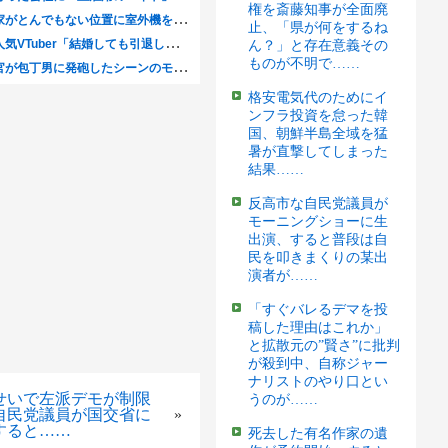
権を斎藤知事が全面廃
止、「県が何をするね
ん？」と存在意義その
ものが不明で……
格安電気代のためにイ
ンフラ投資を怠った韓
国、朝鮮半島全域を猛
暑が直撃してしまった
結果……
反高市な自民党議員が
モーニングショーに生
出演、すると普段は自
民を叩きまくりの某出
演者が……
「すぐバレるデマを投
稿した理由はこれか」
と拡散元の”賢さ”に批判
が殺到中、自称ジャー
ナリストのやり口とい
せいで左派デモが制限
うのが……
自民党議員が国交省に
»
すると……
死去した有名作家の遺