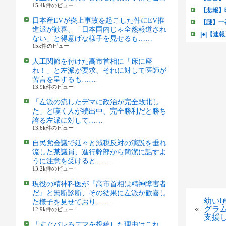
15.4k件のビュー
日本産EVが炎上事故を起こした件にEV推
進派が歓喜、「日本国内じゃ全然報道され
ない」と得意げな様子を見せるも……
15k件のビュー
人工関節を付けた高市首相に「床に座
れ！」と左派が要求、それに対して医師が
苦言を呈するも……
13.9k件のビュー
「左派の流したデマに政治が完全敗北し
た」と嘆く人が続出中、完全勝利だと勝ち
誇る左派に対して……
13.6k件のビュー
自民党会議で延々と減税反対の演説を垂れ
流した某議員、進行幹部から簡潔に話すよ
うに注意を受けると……
13.2k件のビュー
現役の精神科医が『高市首相は精神障害者
だ』と無断診断、その結果に左派が歓喜し
幼い
た様子を見せており……
«
グラ
12.9k件のビュー
支援
「すぐバレるデマを投稿した理由はこれ