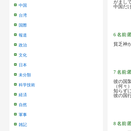
がまし
中国
中国だ
台湾
国際
6 名前:
報道
貧乏神
政治
文化
日本
7 名前:
未分類
彼の国
科学技術
（何々
知らず
経済
彼の国
自然
軍事
8 名前:
雑記