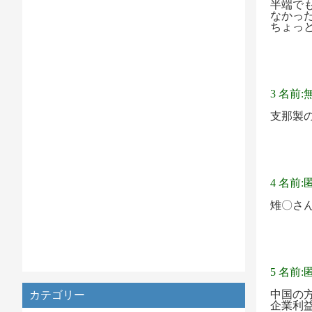
半端で
なかっ
ちょっ
3 名前:
支那製
4 名前:
雉〇さ
5 名前:
中国の
カテゴリー
企業利