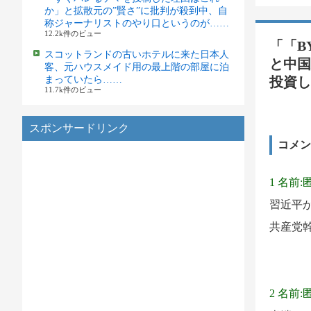
か」と拡散元の”賢さ”に批判が殺到中、自
称ジャーナリストのやり口というのが……
12.2k件のビュー
「「B
スコットランドの古いホテルに来た日本人
と中国
客、元ハウスメイド用の最上階の部屋に泊
まっていたら……
投資し
11.7k件のビュー
スポンサードリンク
コメン
1 名前:
習近平
共産党
2 名前: