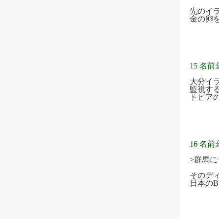
先のイ
金の卵
15 名前
大分イ
監視す
トピア
16 名前
>群馬
そのデ
日本の