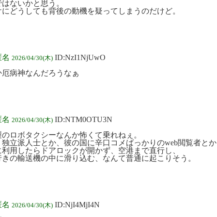
ではないかと思う。
けにどうしても背後の動機を疑ってしまうのだけど。
匿名
ID:NzI1NjUwO
2026/04/30(木)
か厄病神なんだろうなぁ
匿名
ID:NTM0OTU3N
2026/04/30(木)
製のロボタクシーなんか怖くて乗れねぇ。
）独立派人士とか、彼の国に辛口コメばっかりのweb閲覧者と
に利用したらドアロックが開かず、空港まで直行し、
行きの輸送機の中に滑り込む、なんて普通に起こりそう。
匿名
ID:NjI4MjI4N
2026/04/30(木)