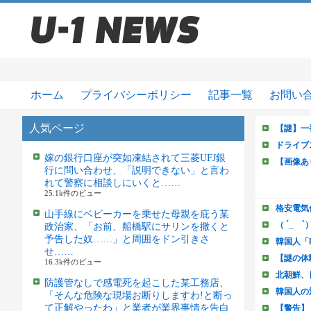
ホーム
プライバシーポリシー
記事一覧
お問い
人気ページ
嫁の銀行口座が突如凍結されて三菱UFJ銀
行に問い合わせ、「説明できない」と言わ
れて警察に相談しにいくと……
25.1k件のビュー
山手線にベビーカーを乗せた母親を庇う某
政治家、「お前、船橋駅にサリンを撒くと
予告した奴……」と周囲をドン引きさ
せ……
16.3k件のビュー
防護管なしで感電死を起こした某工務店、
「そんな危険な現場お断りしますわ!と断っ
て正解やったわ」と業者が業界事情を告白