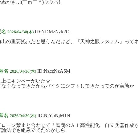
ぬかも…(￣ｍ￣〃)ぷぷっ!
匿名
ID:NDMzNzk2O
2026/04/30(木)
輸出の重要拠点だと思うんだけど、『天神之眼システム』って
:匿名
ID:NzczNzA5M
2026/04/30(木)
も上にキンペーがいたｗ
げなくなってきたからバイクにシフトしてきたってのが実態か
:匿名
ID:NjY5NjM1N
2026/04/30(木)
ドローン禁止と合わせて「民間のＡＩ高性能化＝自立兵器作成
て論法でも組み立てたのかしら