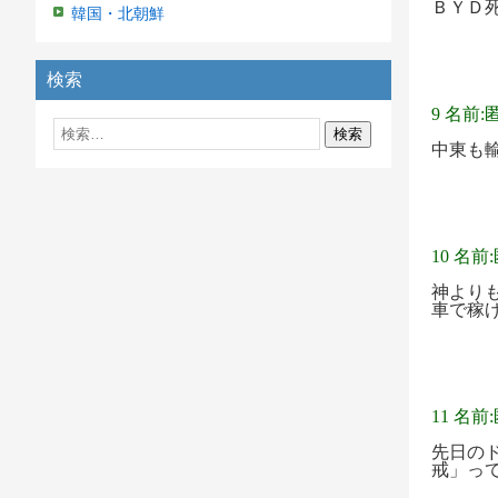
ＢＹＤ死
韓国・北朝鮮
検索
9 名前:
中東も
10 名前
神より
車で稼
11 名前
先日の
戒」っ