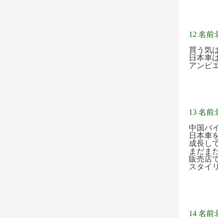
12 名前
買う気
日本車
アンビ
13 名前
中国バ
日本車
成長し
まだま
販売店
スタイ
14 名前