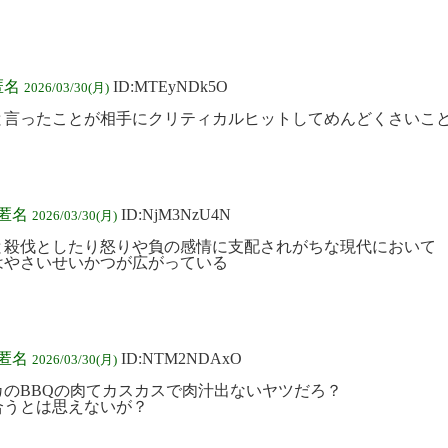
匿名
ID:MTEyNDk5O
2026/03/30(月)
と言ったことが相手にクリティカルヒットしてめんどくさいこ
:匿名
ID:NjM3NzU4N
2026/03/30(月)
と殺伐としたり怒りや負の感情に支配されがちな現代において
はやさいせいかつが広がっている
:匿名
ID:NTM2NDAxO
2026/03/30(月)
カのBBQの肉てカスカスで肉汁出ないヤツだろ？
合うとは思えないが？