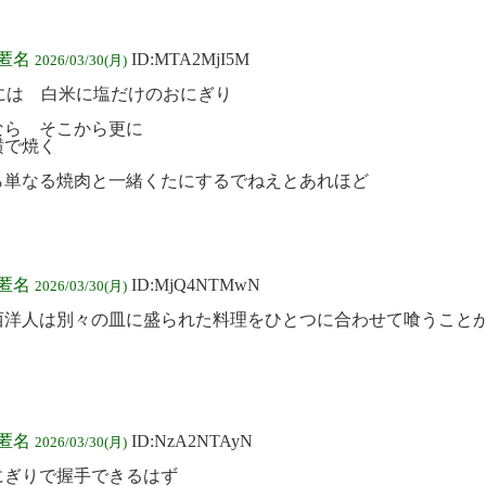
:匿名
ID:MTA2MjI5M
2026/03/30(月)
Qには 白米に塩だけのおにぎり
なら そこから更に
横で焼く
ら単なる焼肉と一緒くたにするでねえとあれほど
:匿名
ID:MjQ4NTMwN
2026/03/30(月)
西洋人は別々の皿に盛られた料理をひとつに合わせて喰うこと
。
:匿名
ID:NzA2NTAyN
2026/03/30(月)
にぎりで握手できるはず