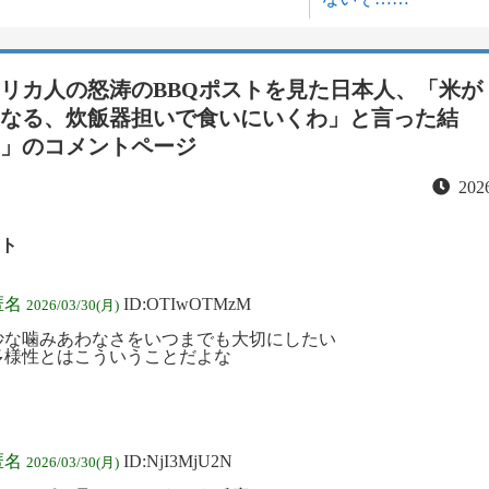
リカ人の怒涛のBBQポストを見た日本人、「米が
なる、炊飯器担いで食いにいくわ」と言った結
」
のコメントページ
2026
ト
匿名
ID:OTIwOTMzM
2026/03/30(月)
妙な噛みあわなさをいつまでも大切にしたい
多様性とはこういうことだよな
匿名
ID:NjI3MjU2N
2026/03/30(月)