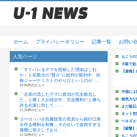
ホーム
プライバシーポリシー
記事一覧
お問い
人気ページ
「すぐバレるデマを投稿した理由はこれ
か」と拡散元の”賢さ”に批判が殺到中、自
称ジャーナリストのやり口というのが……
16.9k件のビュー
「左派の流したデマに政治が完全敗北し
た」と嘆く人が続出中、完全勝利だと勝ち
誇る左派に対して……
15.2k件のビュー
ヨーロッパが右翼政党の党員から銀行口座
を作る権利を剥奪、そのせいで皮肉すぎる
展開に突入しており……
12.5k件のビュー