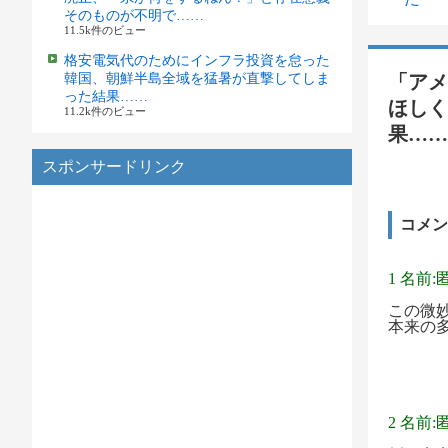
そのものが不明で……
11.5k件のビュー
格安電気代のためにインフラ投資を怠った
韓国、朝鮮半島全域を猛暑が直撃してしま
「アメ
った結果……
ほしく
11.2k件のビュー
果……
スポンサードリンク
コメン
1 名前:
この微
本来の
2 名前: