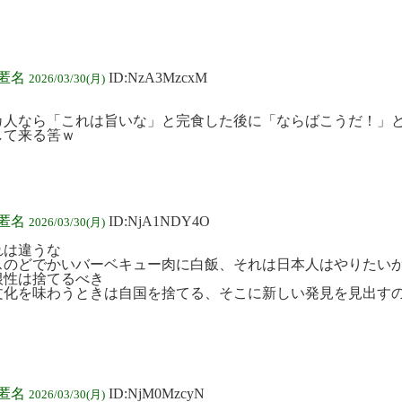
:匿名
ID:NzA3MzcxM
2026/03/30(月)
カ人なら「これは旨いな」と完食した後に「ならばこうだ！」
して来る筈ｗ
:匿名
ID:NjA1NDY4O
2026/03/30(月)
れは違うな
スのどでかいバーベキュー肉に白飯、それは日本人はやりたい
根性は捨てるべき
文化を味わうときは自国を捨てる、そこに新しい発見を見出す
:匿名
ID:NjM0MzcyN
2026/03/30(月)