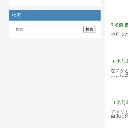
検索
9 名前:
ポロっ
10 名前
なにか
ここに
11 名前
アメリ
白米に