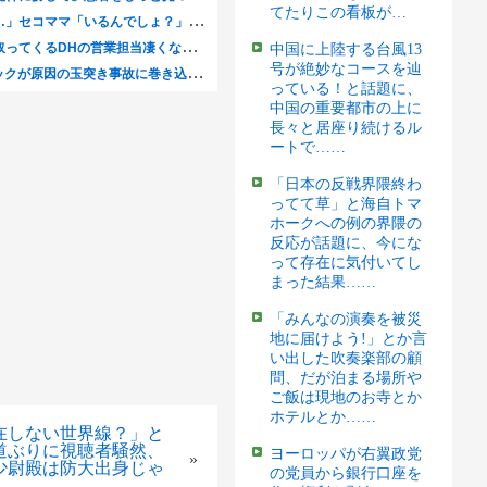
てたりこの看板が…
中国に上陸する台風13
号が絶妙なコースを辿
っている！と話題に、
中国の重要都市の上に
長々と居座り続けるル
ートで……
「日本の反戦界隈終わ
ってて草」と海自トマ
ホークへの例の界隈の
反応が話題に、今にな
って存在に気付いてし
まった結果……
「みんなの演奏を被災
地に届けよう!」とか言
い出した吹奏楽部の顧
問、だが泊まる場所や
ご飯は現地のお寺とか
ホテルとか……
在しない世界線？」と
道ぶりに視聴者騒然、
ヨーロッパが右翼政党
»
少尉殿は防大出身じゃ
の党員から銀行口座を