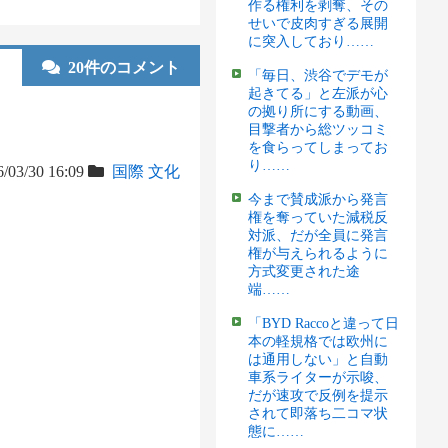
作る権利を剥奪、その
せいで皮肉すぎる展開
に突入しており……
20件のコメント
「毎日、渋谷でデモが
起きてる」と左派が心
の拠り所にする動画、
目撃者から総ツッコミ
を食らってしまってお
り……
/03/30 16:09
国際
文化
今まで賛成派から発言
権を奪っていた減税反
対派、だが全員に発言
権が与えられるように
方式変更された途
端……
「BYD Raccoと違って日
本の軽規格では欧州に
は通用しない」と自動
車系ライターが示唆、
だが速攻で反例を提示
されて即落ち二コマ状
態に……