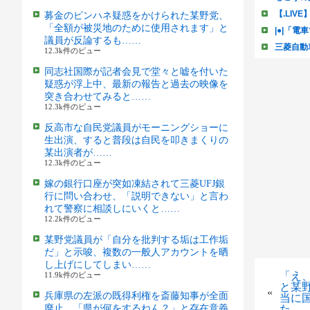
募金のピンハネ疑惑をかけられた某野党、
「全額が被災地のために使用されます」と
議員が反論するも……
12.3k件のビュー
同志社国際が記者会見で堂々と嘘を付いた
疑惑が浮上中、最新の報告と過去の映像を
突き合わせてみると……
12.3k件のビュー
反高市な自民党議員がモーニングショーに
生出演、すると普段は自民を叩きまくりの
某出演者が……
12.3k件のビュー
嫁の銀行口座が突如凍結されて三菱UFJ銀
行に問い合わせ、「説明できない」と言わ
れて警察に相談しにいくと……
12.2k件のビュー
某野党議員が「自分を批判する垢は工作垢
だ」と示唆、複数の一般人アカウントを晒
し上げにしてしまい……
「え
11.9k件のビュー
と某
«
兵庫県の左派の既得利権を斎藤知事が全面
当に
廃止、「県が何をするねん？」と存在意義
た