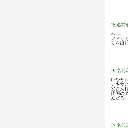
15 名前
>>14
アメリ
りを出
16 名前
いやそ
テキサ
父さん
他国の
んだろ
17 名前