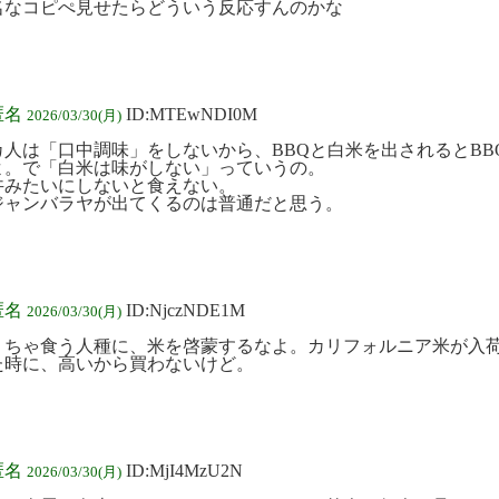
名なコピぺ見せたらどういう反応すんのかな
匿名
ID:MTEwNDI0M
2026/03/30(月)
カ人は「口中調味」をしないから、BBQと白米を出されるとBB
よ。で「白米は味がしない」っていうの。
丼みたいにしないと食えない。
ジャンバラヤが出てくるのは普通だと思う。
匿名
ID:NjczNDE1M
2026/03/30(月)
くちゃ食う人種に、米を啓蒙するなよ。カリフォルニア米が入
た時に、高いから買わないけど。
匿名
ID:MjI4MzU2N
2026/03/30(月)