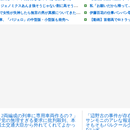
、2両編成の列車に専用車両作るの？」
「辺野古の事件が存
野党の無理すぎる要求に批判殺到、本
サンモニのアレな報
国土交通大臣から外れてくれてよかっ
そもそもパルクール
ないぞ……