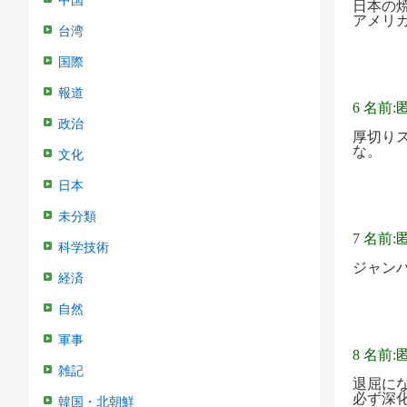
中国
日本の
アメリ
台湾
国際
報道
6 名前:
政治
厚切り
な。
文化
日本
未分類
7 名前:
科学技術
ジャン
経済
自然
軍事
8 名前:
雑記
退屈に
必ず深
韓国・北朝鮮