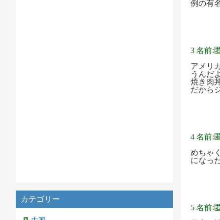
例の有
3 名前:
アメリ
うんだ
焼き肉
だから
4 名前:
めちゃ
になっ
カテゴリー
5 名前: