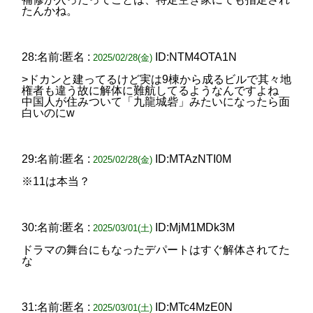
たんかね。
28:名前:匿名 :
ID:NTM4OTA1N
2025/02/28(金)
>ドカンと建ってるけど実は9棟から成るビルで其々地
権者も違う故に解体に難航してるようなんですよね
中国人が住みついて「九龍城砦」みたいになったら面
白いのにw
29:名前:匿名 :
ID:MTAzNTI0M
2025/02/28(金)
※11は本当？
30:名前:匿名 :
ID:MjM1MDk3M
2025/03/01(土)
ドラマの舞台にもなったデパートはすぐ解体されてた
な
31:名前:匿名 :
ID:MTc4MzE0N
2025/03/01(土)