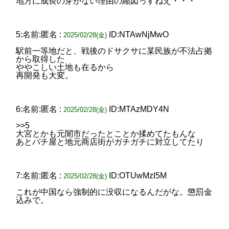
地方に成長の芽がない理由の縮図っすねえ・・・
5:名前:匿名 :
ID:NTAwNjMwO
2025/02/28(金)
駅前一等地だと、戦後のドサクサに某民族が不法占拠
から取得した
ややこしい土地も在るから
再開発も大変。
6:名前:匿名 :
ID:MTAzMDY4N
2025/02/28(金)
>>5
大宮とかも元闇市だったとことか揉めてたもんな
あとパチ屋と地元商店街がガチガチに対立してたり
7:名前:匿名 :
ID:OTUwMzI5M
2025/02/28(金)
これが中国なら強制的に没収になるんだがな。懲罰金
込みで。