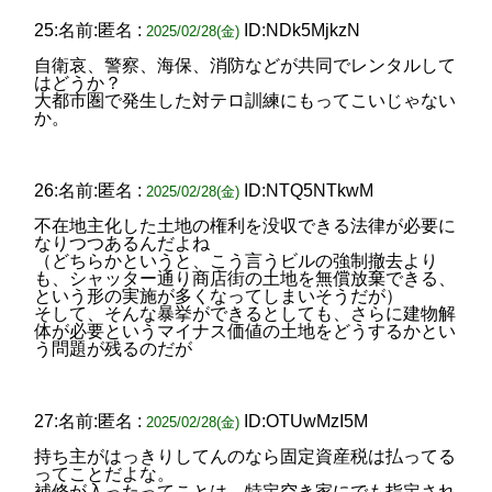
25:名前:匿名 :
ID:NDk5MjkzN
2025/02/28(金)
自衛哀、警察、海保、消防などが共同でレンタルして
はどうか？
大都市圏で発生した対テロ訓練にもってこいじゃない
か。
26:名前:匿名 :
ID:NTQ5NTkwM
2025/02/28(金)
不在地主化した土地の権利を没収できる法律が必要に
なりつつあるんだよね
（どちらかというと、こう言うビルの強制撤去より
も、シャッター通り商店街の土地を無償放棄できる、
という形の実施が多くなってしまいそうだが）
そして、そんな暴挙ができるとしても、さらに建物解
体が必要というマイナス価値の土地をどうするかとい
う問題が残るのだが
27:名前:匿名 :
ID:OTUwMzI5M
2025/02/28(金)
持ち主がはっきりしてんのなら固定資産税は払ってる
ってことだよな。
補修が入ったってことは、特定空き家にでも指定され