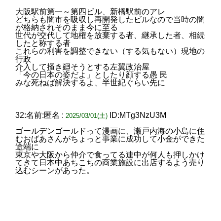
大阪駅前第一～第四ビル、新橋駅前のアレ
どちらも闇市を吸収し再開発したビルなので当時の闇
が格納されそのまま今に至る
世代が交代して地権を放棄する者、継承した者、相続
したと称する者
これらの利害を調整できない（する気もない）現地の
行政
介入して掻き廻そうとする左翼政治屋
「今の日本の姿だよ」としたり顔する愚 民
みな死ねば解決するよ、半世紀ぐらい先に
32:名前:匿名 :
ID:MTg3NzU3M
2025/03/01(土)
ゴールデンゴールドって漫画に、瀬戸内海の小島に住
むおばあさんがちょっと事業に成功して小金ができた
途端に
東京や大阪から仲介で食ってる連中が何人も押しかけ
てきて日本中あちこちの商業施設に出店するよう売り
込むシーンがあった。