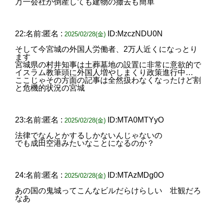
万一会社が倒産しても建物の撤去も簡単
22:名前:匿名 :
ID:MzczNDU0N
2025/02/28(金)
そして今宮城の外国人労働者、2万人近くになっとり
ます
宮城県の村井知事は土葬墓地の設置に非常に意欲的で
イスラム教筆頭に外国人増やしまくり政策進行中…
ここじゃその方面の記事は全然扱わなくなったけど割
と危機的状況の宮城
23:名前:匿名 :
ID:MTA0MTYyO
2025/02/28(金)
法律でなんとかするしかないんじゃないの
でも成田空港みたいなことになるのか？
24:名前:匿名 :
ID:MTAzMDg0O
2025/02/28(金)
あの国の鬼城ってこんなビルだらけらしい 壮観だろ
なあ