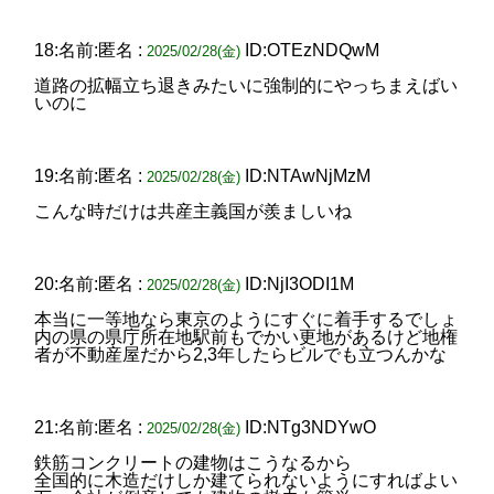
18:名前:匿名 :
ID:OTEzNDQwM
2025/02/28(金)
道路の拡幅立ち退きみたいに強制的にやっちまえばい
いのに
19:名前:匿名 :
ID:NTAwNjMzM
2025/02/28(金)
こんな時だけは共産主義国が羨ましいね
20:名前:匿名 :
ID:NjI3ODI1M
2025/02/28(金)
本当に一等地なら東京のようにすぐに着手するでしょ
内の県の県庁所在地駅前もでかい更地があるけど地権
者が不動産屋だから2,3年したらビルでも立つんかな
21:名前:匿名 :
ID:NTg3NDYwO
2025/02/28(金)
鉄筋コンクリートの建物はこうなるから
全国的に木造だけしか建てられないようにすればよい