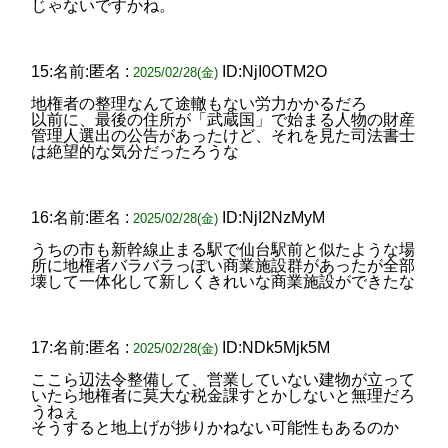
じゃないですかね。
15:名前:匿名 :
ID:NjI0OTM2O
2025/02/28(金)
地権者の整理なんて途轍もない労力かかるだろ
以前に、最後の住所が「武蔵国」で始まる人物の財産
管理人選出の公告があったけど、それを見た司法書士
は絶望的な気分だったろうな
16:名前:匿名 :
ID:NjI2NzMyM
2025/02/28(金)
うちの市も新幹線止まる駅で仙台駅前と似たような場
所に地権者バラバラっぽい商業施設群があったが全部
壊して一体化して新しくきれいな商業施設ができたな
17:名前:匿名 :
ID:NDk5Mjk5M
2025/02/28(金)
ここら辺法令整備して、営業していない建物が立って
いたら地権者に莫大な税金課すとかしないと無理だろ
うねぇ
そうすると地上げが捗りかねない可能性もあるのか