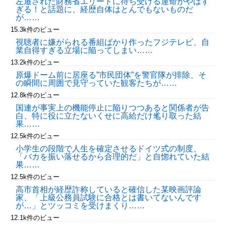
左遷された財務省エリートに待ち受ける運命がやばす
ぎる！と話題に、経歴自体はとんでもないものだ
が……
15.3k件のビュー
視聴者に嫌がられる番組ばかり作ったフジテレビ、自
業自得すぎる立場に陥ってしまい……
13.2k件のビュー
原爆ドーム前に居座る”市民団体”を警官隊が排除、そ
の瞬間に周囲で見守っていた観客たちが……
12.8k件のビュー
国連が事実上の機能停止に陥りつつあると関係者が告
白、特に役に立たないくせに高給だけ毟り取った結
果……
12.5k件のビュー
小学生の段階で人生を確定させるドイツ式の制度、
「バカを振い落せるから合理的だ」と自惚れていた結
果……
12.5k件のビュー
高市首相が経歴詐称していると確信した某映画評論
家、「上級公務員試験に合格とは書いてないんです
が…」とツッコミを受けまくり……
12.1k件のビュー