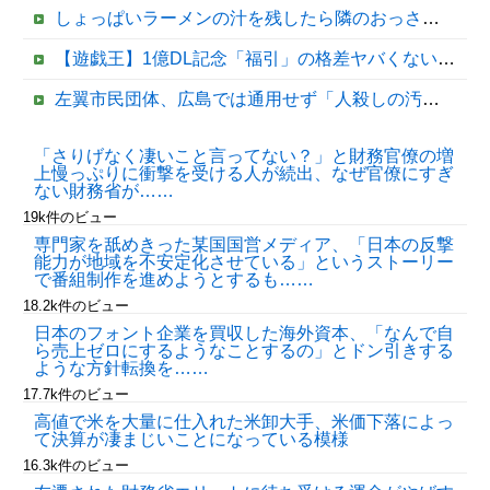
しょっぱいラーメンの汁を残したら隣のおっさんに「何故残す！」と怒鳴られた……友人にも「スープが本体だろあり得ない」と説教されたんだが、塩分過剰だし味の好みは自由だろ！
【遊戯王】1億DL記念「福引」の格差ヤバくない！？
左翼市民団体、広島では通用せず「人殺しの汚い足で広島の土を踏むな！」→広島県民「お前らの方が汚いんじゃ！」「ワシらが広島県民じゃ」
JRPG「他人の家漁ってアイテムGETすんの楽しーwwwww」→欧米で馬鹿にされてしまう
「さりげなく凄いこと言ってない？」と財務官僚の増
上慢っぷりに衝撃を受ける人が続出、なぜ官僚にすぎ
中国の海水浴場の映像があまりにも・・・
ない財務省が……
19k件のビュー
専門家を舐めきった某国国営メディア、「日本の反撃
能力が地域を不安定化させている」というストーリー
で番組制作を進めようとするも……
18.2k件のビュー
日本のフォント企業を買収した海外資本、「なんで自
ら売上ゼロにするようなことするの」とドン引きする
ような方針転換を……
17.7k件のビュー
Powered by livedoor 相互RSS
高値で米を大量に仕入れた米卸大手、米価下落によっ
て決算が凄まじいことになっている模様
16.3k件のビュー