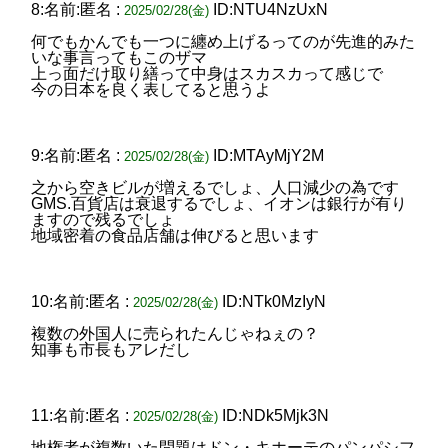
8:名前:匿名 :
ID:NTU4NzUxN
2025/02/28(金)
何でもかんでも一つに纏め上げるってのが先進的みた
いな事言ってもこのザマ
上っ面だけ取り繕って中身はスカスカって感じで
今の日本を良く表してると思うよ
9:名前:匿名 :
ID:MTAyMjY2M
2025/02/28(金)
之から空きビルが増えるでしょ、人口減少の為です
GMS.百貨店は衰退するでしょ、イオンは銀行が有り
ますので残るでしょ
地域密着の食品店舗は伸びると思います
10:名前:匿名 :
ID:NTk0MzIyN
2025/02/28(金)
複数の外国人に売られたんじゃねぇの？
知事も市長もアレだし
11:名前:匿名 :
ID:NDk5Mjk3N
2025/02/28(金)
地権者が複数いた問題はドン・キホーテのパンパシフ