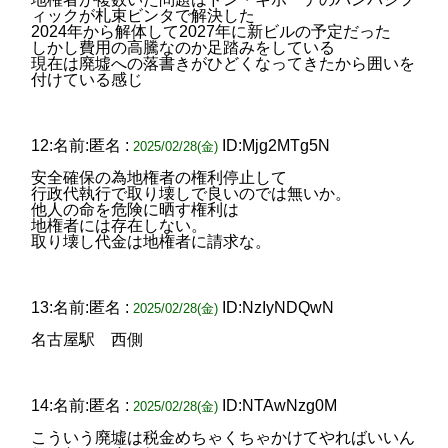
ィックが札束ビンタで解決した
2024年から解体して2027年に新ビルの予定だった
しかし費用の高騰なのか足踏みをしている
現在は廃墟への落書きがひどくなってきたから囲いを
付けている感じ
12:名前:匿名 :
ID:Mjg2MTg5N
2025/02/28(金)
安全確保の為地権者の権利停止して
行政代執行で取り壊しで良いのでは無いか。
他人の命を危険に晒す権利は
地権者には存在しない。
取り壊し代金は地権者に請求な。
13:名前:匿名 :
ID:NzIyNDQwN
2025/02/28(金)
名古屋駅 西側
14:名前:匿名 :
ID:NTAwNzg0M
2025/02/28(金)
こういう廃墟は税金めちゃくちゃかけてやればいいん