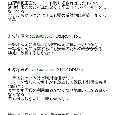
山形駅真正面のニチイも取り壊されはしたものの
跡地利用のめどが立たなくて平面コインパーキングに
なってる
ホテルもマックスバリュも駅の反対側に新築しまくっ
て草
3:名前:匿名 :
ID:Mjc5NTkxO
2025/02/28(金)
一等地ゆえに高額だが地方ゆえに買い手がつかない
一等地ゆえに解体するにも安全のための金がかかる
ゆえに放置するしかない
4:名前:匿名 :
ID:NTI1ODMzN
2025/02/28(金)
一等地とはいうけど利用価値がない
コストを惜しんで何もかも放置して景観も利便性も損
ね続けて、
ますます周辺の利用価値がなくなり地価が上がる目が
なくなる
でも何もしないし土地も売らない