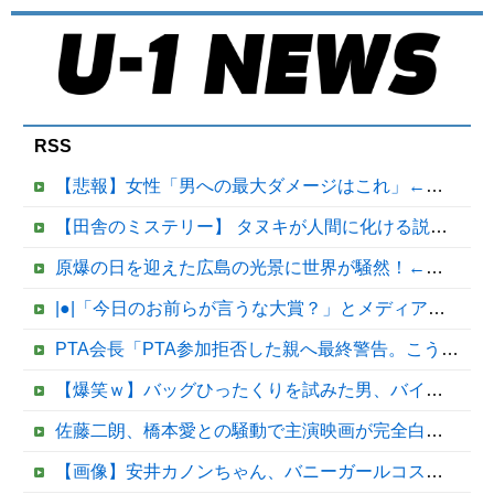
RSS
【悲報】女性「男への最大ダメージはこれ」←お前ら耐えられる？
【田舎のミステリー】 タヌキが人間に化ける説、これ多分マジ
原爆の日を迎えた広島の光景に世界が騒然！←「複雑な気分だ」（海外の反応）
|●|「今日のお前らが言うな大賞？」とメディア関係者の一般人への苦言にツッコミ殺到、被災地の避難所でカメラまわすのは……
PTA会長「PTA参加拒否した親へ最終警告。こうなってもいい？」
【爆笑ｗ】バッグひったくりを試みた男、バイクを盗られる！
佐藤二朗、橋本愛との騒動で主演映画が完全白紙へｗｗｗｗｗ
【画像】安井カノンちゃん、バニーガールコスプレでうっかり谷間が見えてしまう他