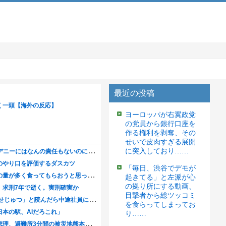
最近の投稿
ヨーロッパが右翼政党
の党員から銀行口座を
作る権利を剥奪、その
せいで皮肉すぎる展開
に突入しており……
「毎日、渋谷でデモが
起きてる」と左派が心
の拠り所にする動画、
目撃者から総ツッコミ
を食らってしまってお
り……