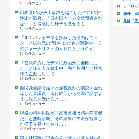
16.5k件のビュー
日本産EVが炎上事故を起こした件にEV推
進派が歓喜、「日本国内じゃ全然報道され
ない」と得意げな様子を見せるも……
15.7k件のビュー
「すぐバレるデマを投稿した理由はこれ
か」と拡散元の”賢さ”に批判が殺到中、自
称ジャーナリストのやり口というのが……
15.4k件のビュー
「左派の流したデマに政治が完全敗北し
た」と嘆く人が続出中、完全勝利だと勝ち
誇る左派に対して……
15.1k件のビュー
自民党会議で延々と減税反対の演説を垂れ
流した某議員、進行幹部から簡潔に話すよ
うに注意を受けると……
14.2k件のビュー
現役の精神科医が『高市首相は精神障害者
だ』と無断診断、その結果に左派が歓喜し
た様子を見せており……
13.5k件のビュー
同志社国際が記者会見で堂々と嘘を付いた