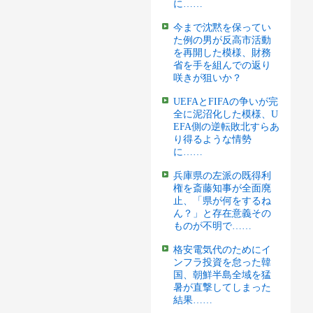
に……
今まで沈黙を保ってい
た例の男が反高市活動
を再開した模様、財務
省を手を組んでの返り
咲きが狙いか？
UEFAとFIFAの争いが完
全に泥沼化した模様、U
EFA側の逆転敗北すらあ
り得るような情勢
に……
兵庫県の左派の既得利
権を斎藤知事が全面廃
止、「県が何をするね
ん？」と存在意義その
ものが不明で……
格安電気代のためにイ
ンフラ投資を怠った韓
国、朝鮮半島全域を猛
暑が直撃してしまった
結果……