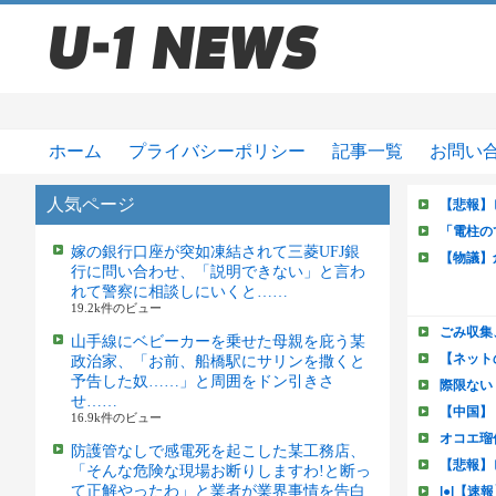
ホーム
プライバシーポリシー
記事一覧
お問い
人気ページ
嫁の銀行口座が突如凍結されて三菱UFJ銀
行に問い合わせ、「説明できない」と言わ
れて警察に相談しにいくと……
19.2k件のビュー
山手線にベビーカーを乗せた母親を庇う某
政治家、「お前、船橋駅にサリンを撒くと
予告した奴……」と周囲をドン引きさ
せ……
16.9k件のビュー
防護管なしで感電死を起こした某工務店、
「そんな危険な現場お断りしますわ!と断っ
て正解やったわ」と業者が業界事情を告白