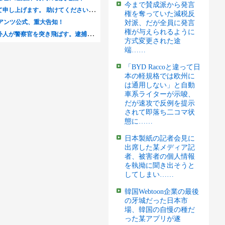
今まで賛成派から発言
権を奪っていた減税反
対派、だが全員に発言
権が与えられるように
方式変更された途
端……
「BYD Raccoと違って日
本の軽規格では欧州に
は通用しない」と自動
車系ライターが示唆、
だが速攻で反例を提示
されて即落ち二コマ状
態に……
日本製紙の記者会見に
出席した某メディア記
者、被害者の個人情報
を執拗に聞き出そうと
してしまい……
韓国Webtoon企業の最後
の牙城だった日本市
場、韓国の自慢の種だ
った某アプリが遂