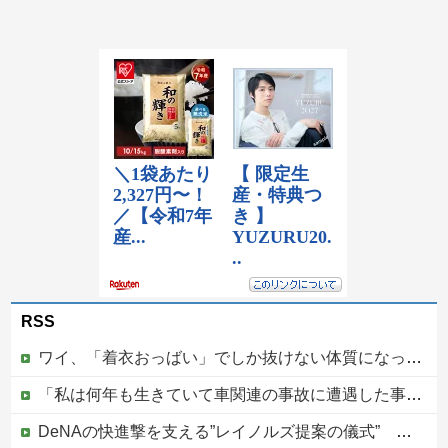
RSS
ワイ、「着衣おっばい」でしか抜けない体質になってしまうｗｗｗｗｗ
「私は何年も生きていて車関連の事故に遭遇した事がありません、これが保険に入る必要がない答えです。任意保険入れ は押し付け」←大炎上でボコボコにｗｗｗｗｗｗｗｗｗｗｗ
DeNAの快進撃を支える”レイノルズ提案の儀式” 決勝2ランの宮下が明かす「儀式を始めてから、チームが一つになっている」