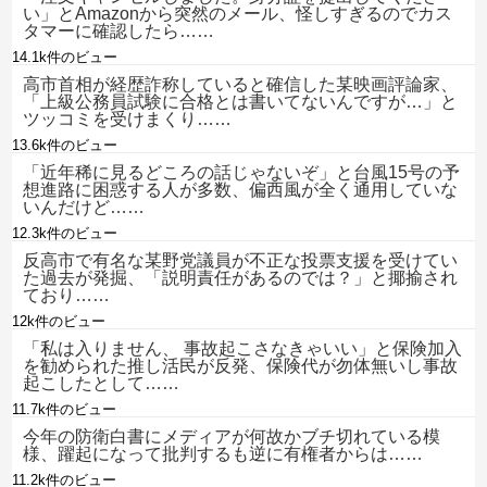
い」とAmazonから突然のメール、怪しすぎるのでカス
タマーに確認したら……
14.1k件のビュー
高市首相が経歴詐称していると確信した某映画評論家、
「上級公務員試験に合格とは書いてないんですが…」と
ツッコミを受けまくり……
13.6k件のビュー
「近年稀に見るどころの話じゃないぞ」と台風15号の予
想進路に困惑する人が多数、偏西風が全く通用していな
いんだけど……
12.3k件のビュー
反高市で有名な某野党議員が不正な投票支援を受けてい
た過去が発掘、「説明責任があるのでは？」と揶揄され
ており……
12k件のビュー
「私は入りません、 事故起こさなきゃいい」と保険加入
を勧められた推し活民が反発、保険代が勿体無いし事故
起こしたとして……
11.7k件のビュー
今年の防衛白書にメディアが何故かブチ切れている模
様、躍起になって批判するも逆に有権者からは……
11.2k件のビュー