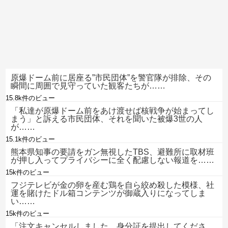
原爆ドーム前に居座る”市民団体”を警官隊が排除、その
瞬間に周囲で見守っていた観客たちが……
15.8k件のビュー
「私達が原爆ドーム前をあけ渡せば核戦争が始まってし
まう」と訴える市民団体、それを聞いた被爆3世の人
が……
15.1k件のビュー
熊本県知事の要請をガン無視したTBS、避難所に取材班
が押し入ってプライバシーに全く配慮しない報道を……
15k件のビュー
フジテレビが金の卵を産む鶏を自ら絞め殺した模様、社
運を賭けたドル箱コンテンツが御蔵入りになってしま
い……
15k件のビュー
「注文キャンセルしました。身分証を提出してくださ