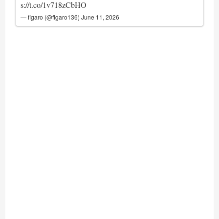
s://t.co/1v718zCbHO
— figaro (@figaro136)
June 11, 2026