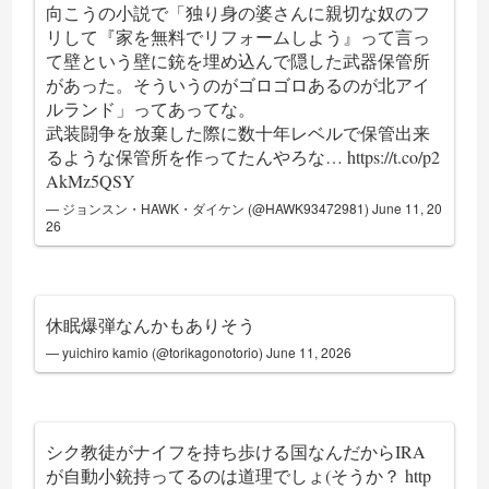
向こうの小説で「独り身の婆さんに親切な奴のフ
リして『家を無料でリフォームしよう』って言っ
て壁という壁に銃を埋め込んで隠した武器保管所
があった。そういうのがゴロゴロあるのが北アイ
ルランド」ってあってな。
武装闘争を放棄した際に数十年レベルで保管出来
るような保管所を作ってたんやろな…
https://t.co/p2
AkMz5QSY
— ジョンスン・HAWK・ダイケン (@HAWK93472981)
June 11, 20
26
休眠爆弾なんかもありそう
— yuichiro kamio (@torikagonotorio)
June 11, 2026
シク教徒がナイフを持ち歩ける国なんだからIRA
が自動小銃持ってるのは道理でしょ(そうか？
http