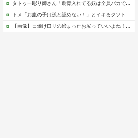
タトゥー彫り師さん「刺青入れてる奴は全員バカです」→30万再生ｗｗｗｗｗｗ
トメ「お腹の子は孫と認めない！」とイキるクソトメに父親不明のコトメ子を引き合いに出した私。トメ「米軍の血筋よ！」私「〇〇じゃないですか」←得体の知れない～はお前（コトメ）のところだろｗ
【画像】日焼け口リの締まったお尻っていいよね！ｗｗｗｗｗ
中国、三峡ダムが全開放流。長江流域で深刻な洪水被害
中国の海水浴場の映像があまりにも・・・
Powered by livedoor 相互RSS