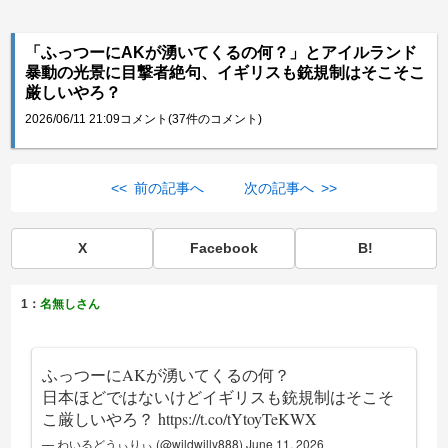
「ふっつーにAKが湧いてくるの何？」とアイルランド
暴動の光景に目撃者絶句、イギリスも銃規制はそこそこ
厳しいやろ？
2026/06/11 21:09
コメント(37件のコメント)
<< 前の記事へ
次の記事へ >>
X
Facebook
B!
1：
名無しさん
ふっつーにAKが湧いてくるの何？
日本ほどではないけどイギリスも銃規制はそこそ
こ厳しいやろ？
https://t.co/tYtoyTeKWX
— わいるどうぃりぃ (@wildwilly888)
June 11, 2026