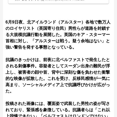
6月9日夜、北アイルランド（アルスター）各地で数万人
のロイヤリスト（英国寄り住民）男性らが道路を封鎖す
る大規模抗議行動を展開した。英国のキア・スターマー
首相に対し、「アルスターは戦う。疑う余地はない」と
強い警告を発する事態となっている。
抗議のきっかけは、前夜に北ベルファストで発生したと
される刺傷事件。容疑者としてスーダン出身の難民が浮
上し、被害者の顔や首、背中に深刻な傷を負わせた衝撃
的な映像が拡散した。これを受け、反移民感情が一気に
高まり、ソーシャルメディア上で抗議呼びかけが広がっ
た。
投稿された画像には、覆面姿で武装した男性の姿が写さ
れており、緊張感を象徴している。抗議者らは「これ以
上我慢できない」「ベルファストはロンドンではない」