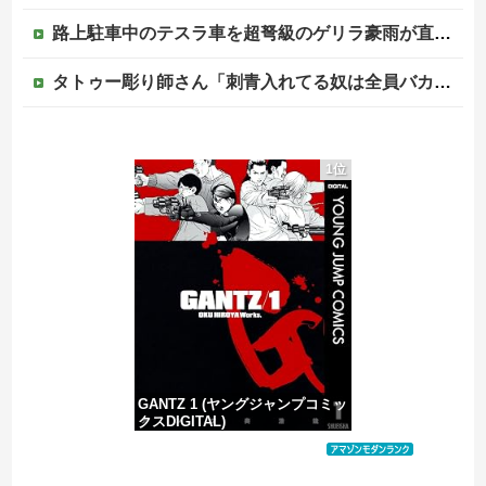
路上駐車中のテスラ車を超弩級のゲリラ豪雨が直撃、水が溢れてどんどん浸かっていくのを……
タトゥー彫り師さん「刺青入れてる奴は全員バカです」→30万再生ｗｗｗｗｗｗ
元いいとも青年隊、中居正広の”素顔”を暴露
1位
【画像】日焼け口リの締まったお尻っていいよね！ｗｗｗｗｗ
中国、三峡ダムが全開放流。長江流域で深刻な洪水被害
中国の海水浴場の映像があまりにも・・・
GANTZ 1 (ヤングジャンプコミッ
クスDIGITAL)
価格：¥100