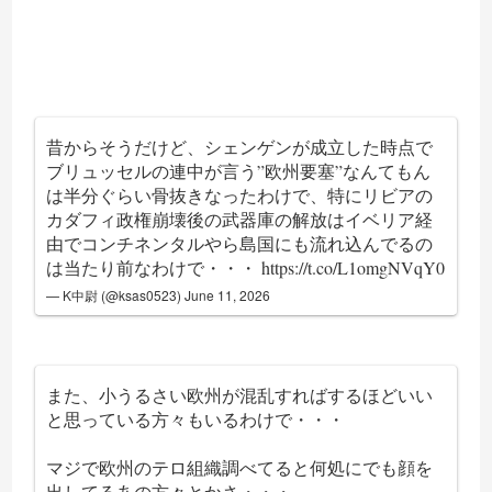
昔からそうだけど、シェンゲンが成立した時点で
ブリュッセルの連中が言う”欧州要塞”なんてもん
は半分ぐらい骨抜きなったわけで、特にリビアの
カダフィ政権崩壊後の武器庫の解放はイベリア経
由でコンチネンタルやら島国にも流れ込んでるの
は当たり前なわけで・・・
https://t.co/L1omgNVqY0
— K中尉 (@ksas0523)
June 11, 2026
また、小うるさい欧州が混乱すればするほどいい
と思っている方々もいるわけで・・・
マジで欧州のテロ組織調べてると何処にでも顔を
出してるあの方々とかさ・・・