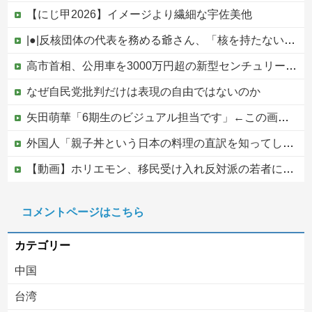
【にじ甲2026】イメージより繊細な宇佐美他
|●|反核団体の代表を務める爺さん、「核を持たないで日本を守れますか」と中学生に詰問された結果……
高市首相、公用車を3000万円超の新型センチュリーSUVに変更ｗｗｗｗｗｗｗ
なぜ自民党批判だけは表現の自由ではないのか
矢田萌華「6期生のビジュアル担当です」←この画像を見れば誰もが納得【画像あり】
外国人「親子丼という日本の料理の直訳を知ってしまった…」
【動画】ホリエモン、移民受け入れ反対派の若者にブチギレ→スタジオ誰も反論できず沈黙w
PTA会長「PTA参加拒否した親へ最終警告。こうなってもいい？」
コメントページはこちら
中国の海水浴場の映像があまりにも・・・
カテゴリー
中国
台湾