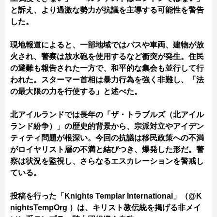
と訴え、より過激な勢力が抗議を主導する可能性を警告
した。
現地報道によると、一部地域ではバスや車両、建物が放
火され、警察は放水砲を使用するなど衝突が発生。住民
の避難も報告された一方で、和平的な集会も並行して行
われた。スターマー首相は暴力行為を強く非難し、「法
の最大限の力を行使する」と述べた。
北アイルランドでは長年の「ザ・トラブルズ（北アイル
ランド紛争）」の歴史的背景から、宗派対立やアイデン
ティティ問題が根深い。今回の抗議は移民政策への不満
がロイヤリスト層の不満と結びつき、爆発した形だ。警
察は状況を監視し、さらなるエスカレーションを警戒し
ている。
投稿を行った「Knights Templar International」（@K
nightsTempOrg ）は、キリスト教伝統を掲げる非メイ