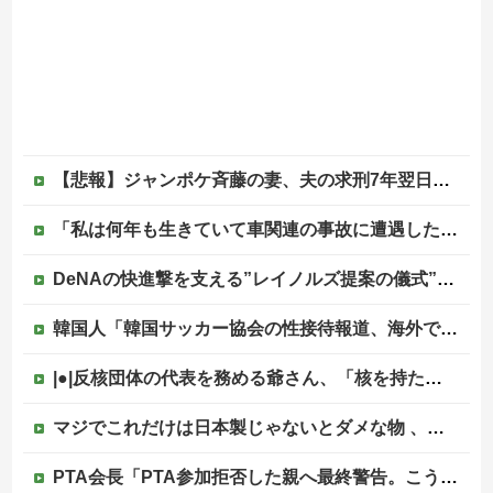
【悲報】ジャンポケ斉藤の妻、夫の求刑7年翌日にウキウキでInstagram更新
「私は何年も生きていて車関連の事故に遭遇した事がありません、これが保険に入る必要がない答えです。任意保険入れ は押し付け」←大炎上でボコボコにｗｗｗｗｗｗｗｗｗｗｗ
DeNAの快進撃を支える”レイノルズ提案の儀式” 決勝2ランの宮下が明かす「儀式を始めてから、チームが一つになっている」
韓国人「韓国サッカー協会の性接待報道、海外でも大騒ぎに・・・2002年W杯4強の記録取り消しの声も」→「マジで国の恥だ」「2002年まで疑う価値...
|●|反核団体の代表を務める爺さん、「核を持たないで日本を守れますか」と中学生に詰問された結果……
マジでこれだけは日本製じゃないとダメな物 、ガチで何がある？他
PTA会長「PTA参加拒否した親へ最終警告。こうなってもいい？」