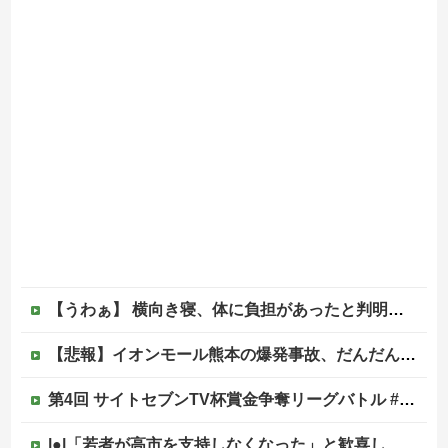
【うわぁ】 横向き寝、体に負担があったと判明ｗｗｗｗｗｗｗ
【悲報】イオンモール熊本の爆発事故、だんだんとイオン側が悪いんじゃないかという世論になってしまう
第4回 サイトセブンTV杯賞金争奪リーグバトル #予選Bブロック・Part1
|●|「若者が高市を支持しなくなった」と歓喜していた左派、だが高市内閣が消費税減税を実現した結果……