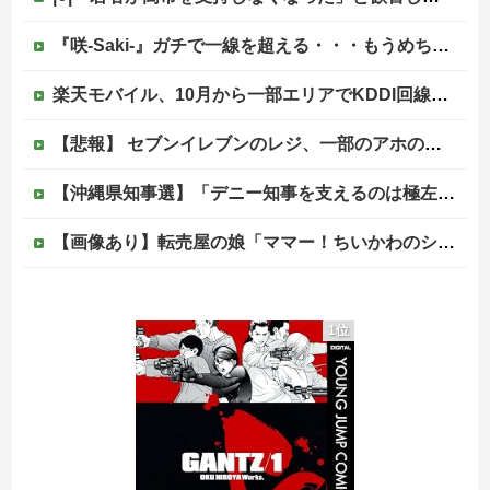
『咲-Saki-』ガチで一線を超える・・・もうめちゃくちゃ他
楽天モバイル、10月から一部エリアでKDDI回線終了へ…自前設備への投資拡大不可避
【悲報】 セブンイレブンのレジ、一部のアホのせいでこうなってしまう
【沖縄県知事選】「デニー知事を支えるのは極左暴力集団」発言で大炎上ｗｗｗ
【画像あり】転売屋の娘「ママー！ちいかわのシール貼ったよー！」親「！！！！！！」
フランス人「なぜ移籍させない?」中村敬斗に複数オファー！ランスが46億円要求でまさかの残留の可能性浮上！現地サポの本音がこれ！【海外の反応】
1位
【画像】女子高の文化祭でバニーガール喫茶が開催された結果
【爆笑ｗ】バッグひったくりを試みた男、バイクを盗られる！
（国旗損壊罪）戦争反対と叫びながらニヤニヤ笑い…日の丸を破る内輪ネタをして一般国民からドン引きされ...