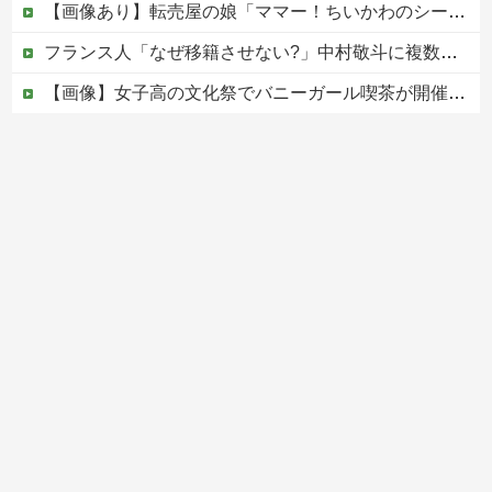
【画像あり】転売屋の娘「ママー！ちいかわのシール貼ったよー！」親「！！！！！！」
フランス人「なぜ移籍させない?」中村敬斗に複数オファー！ランスが46億円要求でまさかの残留の可能性浮上！現地サポの本音がこれ！【海外の反応】
【画像】女子高の文化祭でバニーガール喫茶が開催された結果
【爆笑ｗ】バッグひったくりを試みた男、バイクを盗られる！
（国旗損壊罪）戦争反対と叫びながらニヤニヤ笑い…日の丸を破る内輪ネタをして一般国民からドン引きされ...
Powered by livedoor 相互RSS