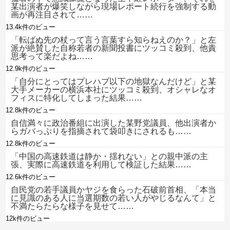
某出演者が爆笑しながら現場レポート続行を強制する動
画が再注目されて……
13.4k件のビュー
「転ばぬ先の杖って言う言葉すら知らねえのか？」と左
派が絶賛した自称若者の新聞投書にツッコミ殺到、他責
思考って楽だよね……
12.9k件のビュー
「自分にとってはプレハブ以下の地獄なんだけど」と某
大手メーカーの横浜本社にツッコミ殺到、オシャレなオ
フィスに特化してしまった結果……
12.8k件のビュー
自信満々に政治番組に出演した某野党議員、他出演者か
らガバっぷりを指摘されて袋叩きにされるも……
12.8k件のビュー
「中国の高速鉄道は静か・揺れない」との親中派の主
張、実際に高速鉄道を利用して検証した結果……
12.6k件のビュー
自民党の若手議員かヤジを食らった石破前首相、「本当
に見識のある人に当選期数の若い人がやじるなんて」と
不満たらたらな様子を見せて……
12k件のビュー