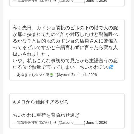
— 電気管理技術者のひじり (@arsene_____)
June 1, 2026
私も先日、カドショ隣接のビルの下の階で人の腕
が扉に挟まれてたので誰か対応したけど警備呼べ
るかな？と目的地のカドショの店員さんに警備入
ってるビルですかと主語言わずに言ったら変な人
扱いされました…
いや、私もこんな事初めて見たから主語言うの忘
れる位で熱量で言ってしまいーちいかわデス
— あゆきょち☆ツイ廃
(@kyochis7)
June 1, 2026
Aメロから難解すぎるだろ
ちいかわに重荷を背負わせ過ぎ
— 電気管理技術者のひじり (@arsene_____)
June 1, 2026