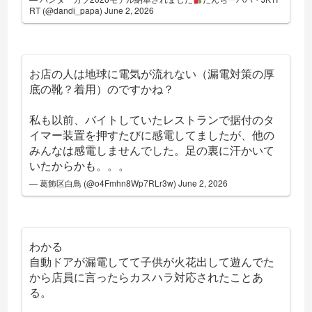
RT (@dandi_papa)
June 2, 2026
お店の人は地球に電気が流れない（漏電対策の厚
底の靴？着用）のですかね？
私も以前、バイトしていたレストランで据付のタ
イマー装置を押すたびに感電してましたが、他の
みんなは感電しませんでした。足の裏に汗かいて
いたからかも。。。
— 葛飾区白鳥 (@o4Fmhn8Wp7RLr3w)
June 2, 2026
わかる
自動ドアが漏電してて子供が火花出して遊んでた
から店員に言ったらカスハラ対応されたことあ
る。