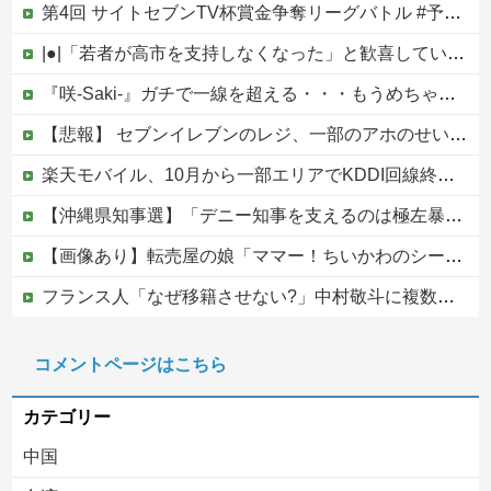
第4回 サイトセブンTV杯賞金争奪リーグバトル #予選Bブロック・Part1
|●|「若者が高市を支持しなくなった」と歓喜していた左派、だが高市内閣が消費税減税を実現した結果……
『咲-Saki-』ガチで一線を超える・・・もうめちゃくちゃ他
【悲報】 セブンイレブンのレジ、一部のアホのせいでこうなってしまう
楽天モバイル、10月から一部エリアでKDDI回線終了へ…自前設備への投資拡大不可避
【沖縄県知事選】「デニー知事を支えるのは極左暴力集団」発言で大炎上ｗｗｗ
【画像あり】転売屋の娘「ママー！ちいかわのシール貼ったよー！」親「！！！！！！」
フランス人「なぜ移籍させない?」中村敬斗に複数オファー！ランスが46億円要求でまさかの残留の可能性浮上！現地サポの本音がこれ！【海外の反応】
【画像】女子高の文化祭でバニーガール喫茶が開催された結果
コメントページはこちら
（国旗損壊罪）戦争反対と叫びながらニヤニヤ笑い…日の丸を破る内輪ネタをして一般国民からドン引きされ...
カテゴリー
中国