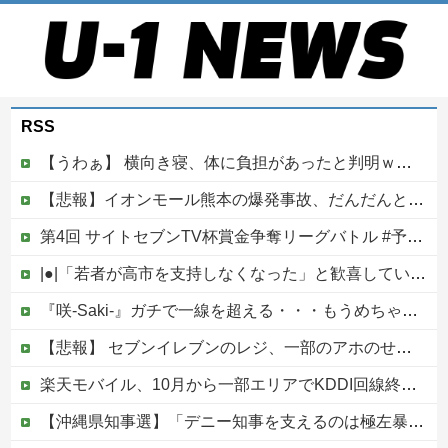
RSS
【うわぁ】 横向き寝、体に負担があったと判明ｗｗｗｗｗｗｗ
【悲報】イオンモール熊本の爆発事故、だんだんとイオン側が悪いんじゃないかという世論になってしまう
第4回 サイトセブンTV杯賞金争奪リーグバトル #予選Bブロック・Part1
|●|「若者が高市を支持しなくなった」と歓喜していた左派、だが高市内閣が消費税減税を実現した結果……
『咲-Saki-』ガチで一線を超える・・・もうめちゃくちゃ他
【悲報】 セブンイレブンのレジ、一部のアホのせいでこうなってしまう
楽天モバイル、10月から一部エリアでKDDI回線終了へ…自前設備への投資拡大不可避
【沖縄県知事選】「デニー知事を支えるのは極左暴力集団」発言で大炎上ｗｗｗ