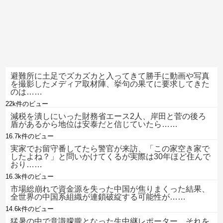
避難所に土足でズカズカと入ってきて勝手に動画や写真
を撮影したメディア取材陣、挙句の果てに要求してきた
のは……
22k件のビュー
減税を潰しにいった財務省エース2人、岸田と菅の後ろ
盾があるから地位は安泰だと信じていたら……
16.7k件のビュー
実家でお留守番してたら警官が来訪、「この家空き家で
したよね？」と問いかけてくるが実際は30年ほど住んで
おり……
16.3k件のビュー
市場総崩れで資金源を失った中国が焦りまくった結果、
全世界の中国系組織が連鎖破綻する可能性が……
14.6k件のビュー
猛暑の中で意識朦朧となった生中継レポーター、それを