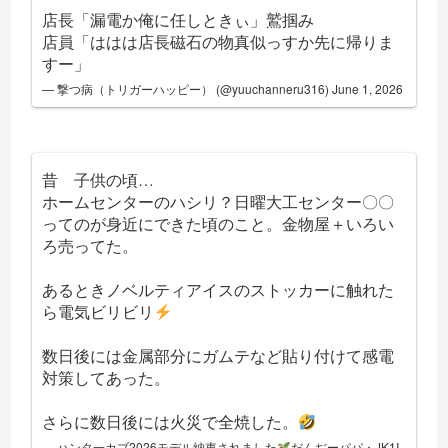
店長「漏電か俺に任しときぃ」鷲掴み
店員「ははは店長磁石の物真似っすか先に帰りま
すー」
— 撃つ病（トリガーハッピー） (@yuuchanneru316)
June 1, 2026
昔 子供の頃…
ホームセンターのハシリ？日曜大工センター〇〇
ってのが身近にできた頃のこと。金物屋＋いろい
ろ売ってた。
あるときノベルティアイスのストッカーに触れた
ら電気ビリビリ
数日後には金属部分にガムテなど貼り付けて感電
対策してあった。
さらに数日後には火災で全焼した。
— ハンタ一カブ2026モデル納車されました
だんぢーパパ・JK1I