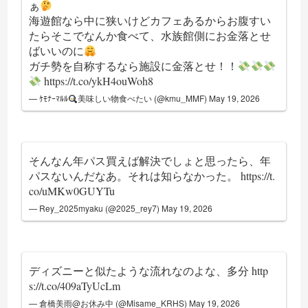
ぁ
海遊館なら中に狭いけどカフェあるからお腹すい
たらそこでなんか食べて、水族館側にお金落とせ
ばいいのに
ガチ勢を自称するなら施設に金落とせ！！
https://t.co/ykH4ouWoh8
— ｹﾓﾅｰﾏﾙﾙ
美味しい物食べたい (@kmu_MMF)
May 19, 2026
そんなん年パス買えば解決でしょと思ったら、年
パスないんだなあ。それは知らなかった。
https://t.
co/uMKw0GUYTu
— Rey_2025myaku (@2025_rey7)
May 19, 2026
ディズニーと似たような流れなのよな、多分
http
s://t.co/409aTyUcLm
— 倉橋美雨@お休み中 (@Misame_KRHS)
May 19, 2026