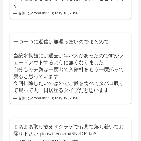
す
— 音無 (@otonashi333)
May 18, 2026
一つ一つに返信は無理っぽいのでまとめて
当該水族館には過去は年パスがあったのですがフ
ェードアウトするように無くなりました
自分もガチ勢は一度出て入館料をもう一度払って
戻ると思っています
今回排除したいのは外でご飯を食べてタバコ吸っ
て戻って丸一日居座るタイプだと思います
— 音無 (@otonashi333)
May 19, 2026
まあまあ取り敢えずクラゲでも見て落ち着いてお
帰り下さい
pic.twitter.com/i3NcDPakoS