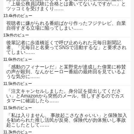
「上級公務員試験に合格とは書いてないんですが…」と
ツッコミを受けまくり……
13.4k件のビュー
視聴者に嫌がられる番組ばかり作ったフジテレビ、自業
自得すぎる立場に陥ってしまい……
13k件のビュー
後輩記者に歩道橋近くで呼び止められた元毎日新聞記
者、「元毎日と名乗ってSNSで活動するな」と要求され
てしまい……
11.6k件のビュー
「感動のフィナーレだ」と某野党が達成した偉業に称賛
の声が殺到、なんかヒーロー番組の最終回を見ているよ
うな気分に……
11.5k件のビュー
「注文キャンセルしました。身分証を提出してくださ
い」とAmazonから突然のメール、怪しすぎるのでカス
タマーに確認したら……
11.5k件のビュー
「私は入りません、 事故起こさなきゃいい」と保険加入
を勧められた推し活民が反発、保険代が勿体無いし事故
起こしたとして……
11.3k件のビュー