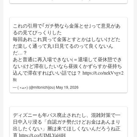
これの引用で｢ガチ勢なら金落とせ｣って意見があ
るの見てびっくりした
毎回あれこれ買って金落とすとかはしないけどた
だ楽しく通って丸1日見てるのって良くないん
だ…？
あと普通に再入場できない(＝退場して昼休憩でき
ない)けど滞在したいなら昼抜くかずらすか昼持ち
込んで滞在すればいい話では？
https://t.co/nekVvgv2
8t
— ( ×‎ࡇ×) (@mitonichijou)
May 19, 2026
ディズニーも年パス廃止されたし、混雑対策で一
日中入り浸る「自認ガチ勢だけどお金はあんまり
出したくない」層は来てほしくないんだろうね正
直
https://t.co/UIMLYal4lH