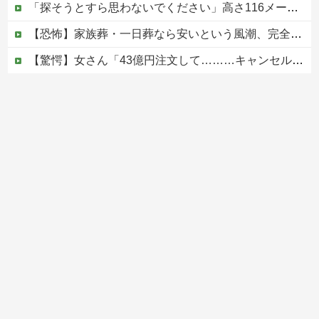
「探そうとすら思わないでください」高さ116メートル、世界一高い木が地図から消された理由
【恐怖】家族葬・一日葬なら安いという風潮、完全に嘘だった・・・・
【驚愕】女さん「43億円注文して………キャンセルっと！」←こいつの目的って一体なんなの？？？？？？？
韓国人「日本人審判も多数含まれていたサッカー協会の衝撃的な接待リストに衝撃の声！」→「日本人審判の名前が次々と明るみに‥」
中国の海水浴場の映像があまりにも・・・
Powered by livedoor 相互RSS