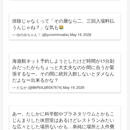
排除じゃなくって「その層なら二、三回入場料払
うんじゃね？」な気も
— ゆのみちゃん！ (@yunominoaka)
May 19, 2026
海遊館ネット予約しようとしたけど時間が15分刻
みだったからちょっと大丈夫なのか間に合うか緊
張するなー。その間に絶対入館しないとダメなん
だよなー出来るかな？
— たなか (@BkPbXJjf9347674)
May 19, 2026
あー、たしかに科学館やプラネタリウムとかもこ
じんまりした休憩室はあるけどレストランみたい
な広々とした場所ないかも…単純に場所と人件費