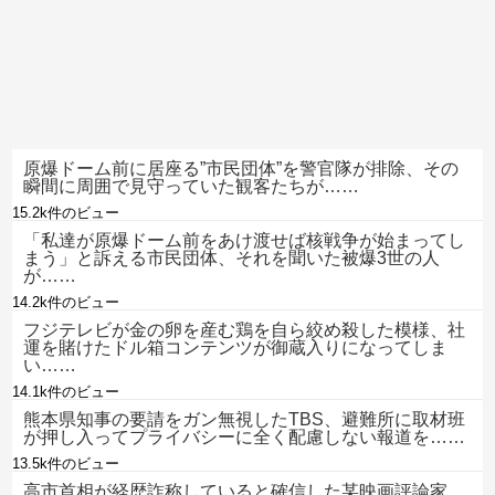
原爆ドーム前に居座る”市民団体”を警官隊が排除、その
瞬間に周囲で見守っていた観客たちが……
15.2k件のビュー
「私達が原爆ドーム前をあけ渡せば核戦争が始まってし
まう」と訴える市民団体、それを聞いた被爆3世の人
が……
14.2k件のビュー
フジテレビが金の卵を産む鶏を自ら絞め殺した模様、社
運を賭けたドル箱コンテンツが御蔵入りになってしま
い……
14.1k件のビュー
熊本県知事の要請をガン無視したTBS、避難所に取材班
が押し入ってプライバシーに全く配慮しない報道を……
13.5k件のビュー
高市首相が経歴詐称していると確信した某映画評論家、