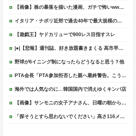
【画像】株の暴落を描いた漫画、ガチで怖いwwwww
イタリア・ナポリ近郊で過去40年で最大規模の地震「M4.7」の揺れを観測
【遊戯王】ヤドカリューで900レス目指すスレ
|●|【悲報】週刊誌、好き放題書きまくる 高市早苗首相は新公用車の贅を尽くした後部座席でたばこを吸うのが至福の時間「どんどん延びる乗車時間」
野球が6イニング制になったらどうなると思う？他
PTA会長「PTA参加拒否した親へ最終警告。こうなってもいい？」
海外では人気なのに…韓国国内で消えゆくキンパ店
【画像】サンモニの女子アナさん、日曜の朝から素材を提供してしまう
「探そうとすら思わないでください」高さ116メートル、世界一高い木が地図から消された理由
【恐怖】家族葬・一日葬なら安いという風潮、完全に嘘だった・・・・