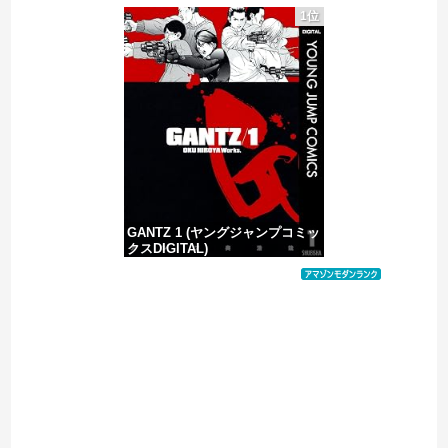
1位
ジブリのタイトルを混ぜて一番面白いやつが優勝
韓国人「日本人審判も多数含まれていたサッカー協会の衝撃的な接待リストに衝撃の声！」→「日本人審判の名前が次々と明るみに‥」
中国の海水浴場の映像があまりにも・・・
GANTZ 1 (ヤングジャンプコミッ
クスDIGITAL)
価格：¥100
Powered by livedoor 相互RSS