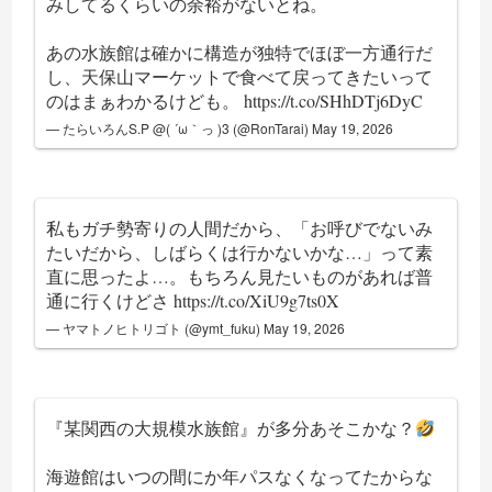
みしてるくらいの余裕がないとね。
あの水族館は確かに構造が独特でほぼ一方通行だ
し、天保山マーケットで食べて戻ってきたいって
のはまぁわかるけども。
https://t.co/SHhDTj6DyC
— たらいろんS.P @( ´ω｀っ )3 (@RonTarai)
May 19, 2026
私もガチ勢寄りの人間だから、「お呼びでないみ
たいだから、しばらくは行かないかな…」って素
直に思ったよ…。もちろん見たいものがあれば普
通に行くけどさ
https://t.co/XiU9g7ts0X
— ヤマトノヒトリゴト (@ymt_fuku)
May 19, 2026
『某関西の大規模水族館』が多分あそこかな？
海遊館はいつの間にか年パスなくなってたからな