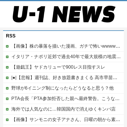
RSS
【画像】株の暴落を描いた漫画、ガチで怖いwwwww
イタリア・ナポリ近郊で過去40年で最大規模の地震「M4.7」の揺れを観測
【遊戯王】ヤドカリューで900レス目指すスレ
|●|【悲報】週刊誌、好き放題書きまくる 高市早苗首相は新公用車の贅を尽くした後部座席でたばこを吸うのが至福の時間「どんどん延びる乗車時間」
野球が6イニング制になったらどうなると思う？他
PTA会長「PTA参加拒否した親へ最終警告。こうなってもいい？」
海外では人気なのに…韓国国内で消えゆくキンパ店
【画像】サンモニの女子アナさん、日曜の朝から素材を提供してしまう