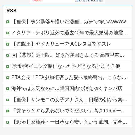
RSS
【画像】株の暴落を描いた漫画、ガチで怖いwwwww
イタリア・ナポリ近郊で過去40年で最大規模の地震「M4.7」の揺れを観測
【遊戯王】ヤドカリューで900レス目指すスレ
|●|【悲報】週刊誌、好き放題書きまくる 高市早苗首相は新公用車の贅を尽くした後部座席でたばこを吸うのが至福の時間「どんどん延びる乗車時間」
野球が6イニング制になったらどうなると思う？他
PTA会長「PTA参加拒否した親へ最終警告。こうなってもいい？」
海外では人気なのに…韓国国内で消えゆくキンパ店
【画像】サンモニの女子アナさん、日曜の朝から素材を提供してしまう
「探そうとすら思わないでください」高さ116メートル、世界一高い木が地図から消された理由
【恐怖】家族葬・一日葬なら安いという風潮、完全に嘘だった・・・・
【驚愕】女さん「43億円注文して………キャンセルっと！」←こいつの目的って一体なんなの？？？？？？？