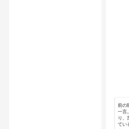
前の
一言
り、
てい