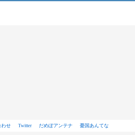
合わせ
Twitter
だめぽアンテナ
憂国あんてな