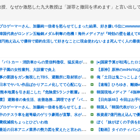
教授、なぜか激怒した九大教授は「謝罪と撤回を求めます」と言い出し