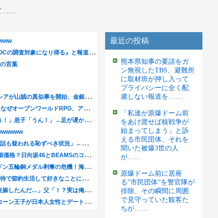
て……
最近の投稿
熊本県知事の要請をガ
ン無視したTBS、避難所
に取材班が押し入って
プライバシーに全く配
慮しない報道を……
「私達が原爆ドーム前
をあけ渡せば核戦争が
始まってしまう」と訴
える市民団体、それを
聞いた被爆3世の人
が……
原爆ドーム前に居座
る”市民団体”を警官隊が
排除、その瞬間に周囲
で見守っていた観客た
ちが……