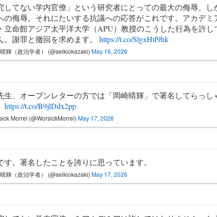
究してない学内官僚」という研究者にとっての最大の侮辱。し
への侮辱。それにたいする抗議への応答がこれです。アカデミ
・立命館アジア太平洋大学（APU）教授のこうした行為を許し
ん。謝罪と撤回を求めます。
https://t.co/SlgxHtf9hk
晴輝（政治学者） (@seikiokazaki)
May 16, 2026
先生、オープンレターの方では「岡崎晴輝」で署名してらっし
。
https://t.co/B9jlDdx2pp
ick Morrel (@WorsickMorrel)
May 17, 2026
です。署名したことを誇りに思っています。
晴輝（政治学者） (@seikiokazaki)
May 17, 2026