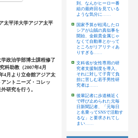
到、なんかヒーロー番
組の最終回を見ている
ような気分に……
アジア太平洋大学アジア太平
国家予算が枯渇したロ
シアが山賊の真似事を
開始、金銀貴金属じゃ
なくて自動車とかって
ところがリアリティあ
りすぎる……
ス大学政治学部博士課程修了
文科省が女性専用の研
際協力研究科助教（2007年4月
究者支援制度を導入、
それに対して子育て負
6年4月より立命館アジア太
担に苦しむ若手男性研
トアントニーズ・コレッ
究者は……
在外研究を行う。
後輩記者に歩道橋近く
で呼び止められた元毎
日新聞記者、「元毎日
と名乗ってSNSで活動す
るな」と要求されてし
まい……