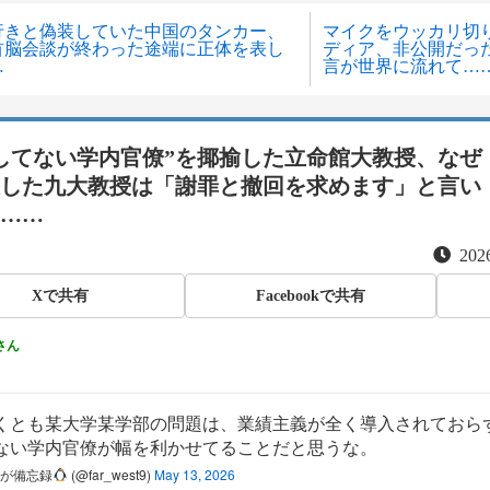
行きと偽装していた中国のタンカー、
マイクをウッカリ切
首脳会談が終わった途端に正体を表し
ディア、非公開だっ
…
言が世界に流れて…
してない学内官僚”を揶揄した立命館大教授、なぜ
した九大教授は「謝罪と撤回を求めます」と言い
……
2026
Xで共有
Facebookで共有
さん
くとも某大学某学部の問題は、業績主義が全く導入されておら
ない学内官僚が幅を利かせてることだと思うな。
おが備忘録
(@far_west9)
May 13, 2026