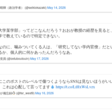
晴輝（政治学者） (@seikiokazaki)
May 14, 2026
大学某学部」ってどこなんだろう？おおが教授の経歴を見ると
学で教えているので特定できない。
なのに、噛みついてくる人は、「研究してない学内官僚」だと
るか、個人的に何かあったんだろうなあ。
員 (@zetuboutouin)
May 17, 2026
にこのポストのレベルで傷つくようならSNSは見ないほうがい
。これは心配して言ってます
https://t.co/LtHxWsLvzx
おが備忘録
(@far_west9)
May 16, 2026