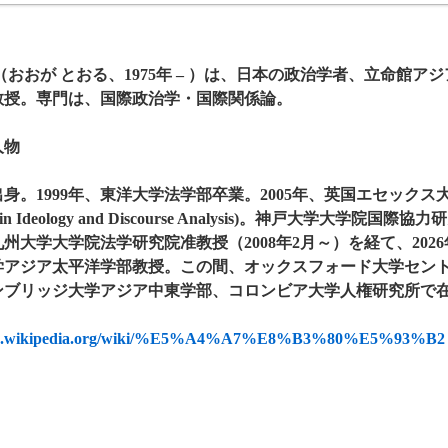
（おおが とおる、1975年 – ）は、日本の政治学者、立命館
教授。専門は、国際政治学・国際関係論。
人物
身。1999年、東洋大学法学部卒業。2005年、英国エセック
 in Ideology and Discourse Analysis)。神戸大学大学院国
州大学大学院法学研究院准教授（2008年2月～）を経て、202
学アジア太平洋学部教授。この間、オックスフォード大学セン
ンブリッジ大学アジア中東学部、コロンビア大学人権研究所で
//ja.wikipedia.org/wiki/%E5%A4%A7%E8%B3%80%E5%93%B2