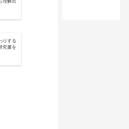
ら理解出
わりする
研究書を