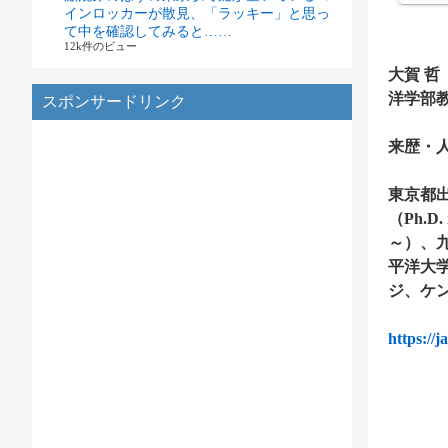
インロッカーが散見、「ラッキー」と思っ
て中を確認してみると……
12k件のビュー
大賀 哲
洋学部
スポンサードリンク
来歴・
東京都出
（Ph.D.
～）、九
平洋大
ジ、ケ
https: