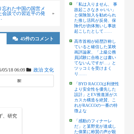
「私は入りません、 事
り忘れた中国の国営メ
故起こさなきゃいい」
た会談での習近平の発
»
と保険加入を勧められ
…
た推し活民が反発、保
険代が勿体無いし事故
起こしたとして……
45件のコメント
高市首相が経歴詐称し
ていると確信した某映
画評論家、「上級公務
員試験に合格とは書い
てないんですが…」と
ツッコミを受けまく
/05/18 06:09
政治
文化
り……
B!
「BYD RACCOは利便性
より安全性を優先した
設計」とEV推進派がス
カスカ構造を絶賛、こ
れがRACCOの一番の特
徴よな
ず、研究
「感動のフィナーレ
だ」と某野党が達成し
た偉業に称賛の声が殺