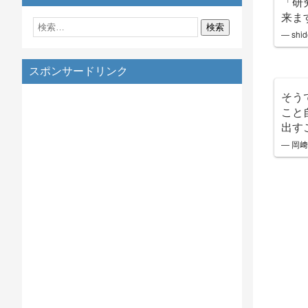
「研
来ま
— shi
スポンサードリンク
そう
こと
出す
— 岡﨑