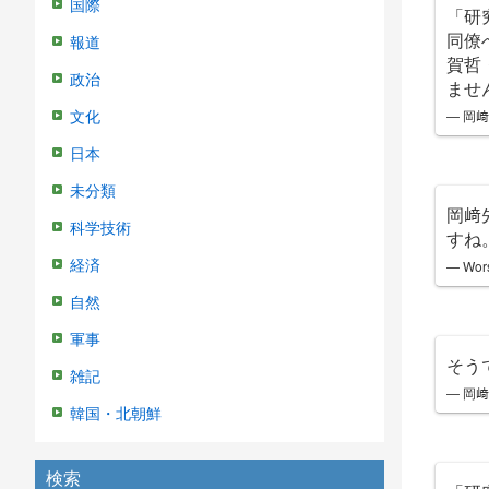
国際
「研
同僚
報道
賀哲
政治
ませ
— 岡﨑
文化
日本
未分類
岡﨑
科学技術
すね
— Wors
経済
自然
軍事
そう
雑記
— 岡﨑
韓国・北朝鮮
検索