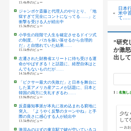
15.4k件のビュー
日本
ジャンポケ斎藤と代理人のやりとり、「地
«
米中
獄すぎて完全にコントになってる……」と
て…
衝撃を受ける人が続出中
15.3k件のビュー
小学生の段階で人生を確定させるドイツ式
の制度、「バカを振い落せるから合理的
”研究
だ」と自惚れていた結果……
か激怒
15.1k件のビュー
出して
左遷された財務省エリートに待ち受ける運
命がやばすぎる！と話題に、経歴自体はと
んでもないものだが……
14.5k件のビュー
「ピクサー最大の失敗だ」と日本を舞台に
した某アメリカ産アニメが話題に、日本と
1：
名無し
韓国の両方に失礼すぎるわ……
13.9k件のビュー
反斎藤知事派が本丸に攻め込まれる窮地に
突入、「ようやく反撃のターンやね」と手
少な
際の良さに感心する人が続出中
して
13.5k件のビュー
— お
激混みのはずの東京駅で鍵が空いているコ