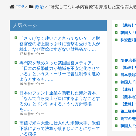
TOP
>
政治
>
”研究してない学内官僚”を揶揄した立命館大
人気ページ
「さりげなく凄いこと言ってない？」と財
務官僚の増上慢っぷりに衝撃を受ける人が
続出、なぜ官僚にすぎない財務省が……
17.8k件のビュー
専門家を舐めきった某国国営メディア、
「日本の反撃能力が地域を不安定化させて
いる」というストーリーで番組制作を進め
ようとするも……
16.9k件のビュー
日本のフォント企業を買収した海外資本、
「なんで自ら売上ゼロにするようなことす
るの」とドン引きするような方針転換
を……
16.4k件のビュー
高値で米を大量に仕入れた米卸大手、米価
下落によって決算が凄まじいことになって
いる模様