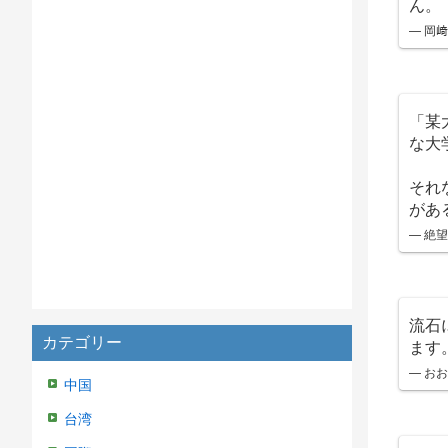
ん。
— 岡﨑
「某
な大
それ
があ
— 絶望党
流石
カテゴリー
ます
— お
中国
台湾