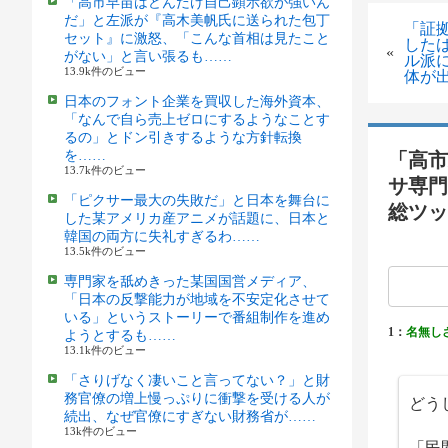
「高市早苗はどんだけ自己顕示欲が強いん
だ」と左派が『高木美帆氏に送られた包丁
「証
セット』に激怒、「こんな首相は見たこと
した
«
がない」と言い張るも……
ル派に
13.9k件のビュー
体が
日本のフォント企業を買収した海外資本、
「なんで自ら売上ゼロにするようなことす
るの」とドン引きするような方針転換
を……
「高市
13.7k件のビュー
サ専門
「ピクサー最大の失敗だ」と日本を舞台に
総ツッ
した某アメリカ産アニメが話題に、日本と
韓国の両方に失礼すぎるわ……
13.5k件のビュー
専門家を舐めきった某国国営メディア、
「日本の反撃能力が地域を不安定化させて
いる」というストーリーで番組制作を進め
1：
名無し
ようとするも……
13.1k件のビュー
「さりげなく凄いこと言ってない？」と財
務官僚の増上慢っぷりに衝撃を受ける人が
どう
続出、なぜ官僚にすぎない財務省が……
13k件のビュー
「民