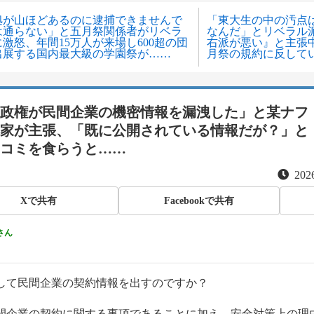
拠が山ほどあるのに逮捕できませんで
「東大生の中の汚点
は通らない」と五月祭関係者がリベラ
なんだ」とリベラル
激怒、年間15万人が来場し600超の団
右派が悪い』と主張
出展する国内最大級の学園祭が……
月祭の規約に反して
政権が民間企業の機密情報を漏洩した」と某ナフ
家が主張、「既に公開されている情報だが？」と
コミを食らうと……
2026
Xで共有
Facebookで共有
さん
して民間企業の契約情報を出すのですか？
間企業の契約に関する事項であることに加え、安全対策上の理