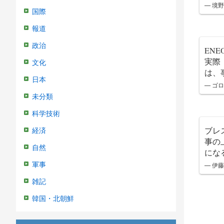
— 境野
国際
報道
政治
EN
実際
文化
は、
日本
— ゴロン
未分類
科学技術
ブレ
経済
事の
自然
にな
— 伊藤
軍事
雑記
韓国・北朝鮮