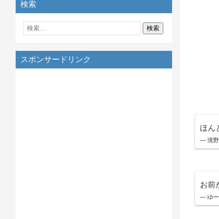
検索
スポンサードリンク
ほん
— 境野
お前
— ゆーさ