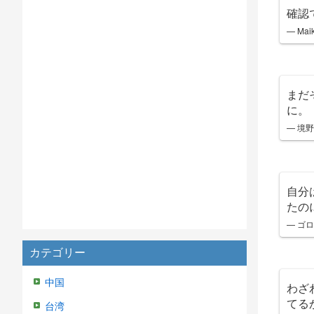
確認
— Mai
まだ
に。
— 境野
自分
たの
— ゴロン
カテゴリー
中国
わざ
てる
台湾