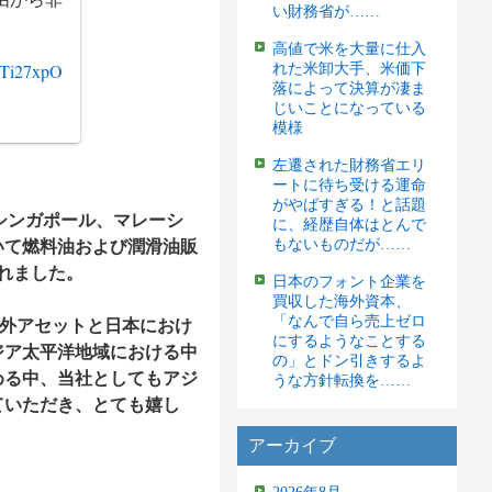
い財務省が……
高値で米を大量に仕入
OFTi27xpO
れた米卸大手、米価下
落によって決算が凄ま
じいことになっている
模様
左遷された財務省エリ
ートに待ち受ける運命
がやばすぎる！と話題
、シンガポール、マレーシ
に、経歴自体はとんで
もないものだが……
いて燃料油および潤滑油販
れました。
日本のフォント企業を
買収した海外資本、
「なんで自ら売上ゼロ
海外アセットと日本におけ
にするようなことする
ジア太平洋地域における中
の」とドン引きするよ
める中、当社としてもアジ
うな方針転換を……
ていただき、とても嬉し
アーカイブ