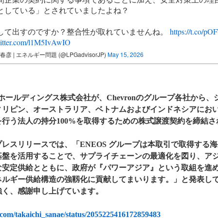
としている」とされていましたよね？
して出すのですか？整合性が取れていませんね。
https://t.co/p
witter.com/l1M5IvAwIO
春彦 | エネルギー問題 (@LPGadvisorJP)
May 15, 2026
Sホールディングス株式会社が、Chevronのグループ各社から
ィリピン、オーストラリア、ベトナムおよびインドネシアにお
を行う法人の持分100%を取得するための株式譲渡契約を締結さ
プレスリリースでは、「ENEOS グループは本取引で取得する
基盤を活用することで、サプライチェーンの最適化を図り、ア
な安定供給とともに、政府が『パワーアジア』という取組を進
ネルギー供給構造の強靱化に貢献してまいります。」と発表し
強く、感謝申し上げています。
x.com/takaichi_sanae/status/2055225416172859483