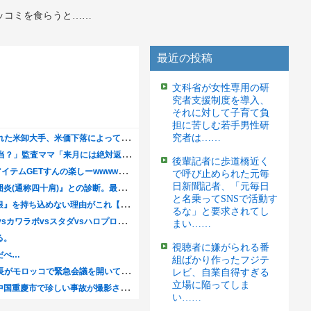
ッコミを食らうと……
最近の投稿
文科省が女性専用の研
究者支援制度を導入、
それに対して子育て負
担に苦しむ若手男性研
究者は……
後輩記者に歩道橋近く
で呼び止められた元毎
日新聞記者、「元毎日
と名乗ってSNSで活動す
るな」と要求されてし
まい……
視聴者に嫌がられる番
組ばかり作ったフジテ
レビ、自業自得すぎる
立場に陥ってしま
い……