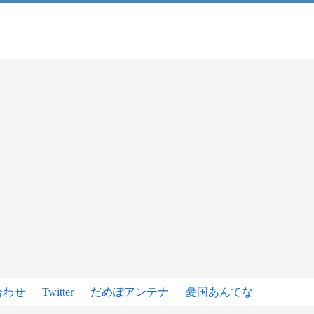
合わせ
Twitter
だめぽアンテナ
憂国あんてな