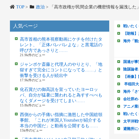
TOP
>
政治
>
「高市政権が民間企業の機密情報を漏洩した
人気ページ
高市首相の熊本視察動画にケチを付けたタ
レント、「正体バレバレよな」と黒電話の
呼び方であっさりと……
21.9k件のビュー
ジャンポケ斎藤と代理人のやりとり、「地
獄すぎて完全にコントになってる……」と
衝撃を受ける人が続出中
17.9k件のビュー
化石賞だの御高説を宣っていたヨーロッ
パ、自分が猛暑に襲われると為すすべべも
なくダメージを受けてしまい……
15.8k件のビュー
西側からの手痛い指摘に激怒した中国総領
事館、「これが米国人Youtuberが紹介する
本当の中国だ」と動画を公開するも……
15k件のビュー