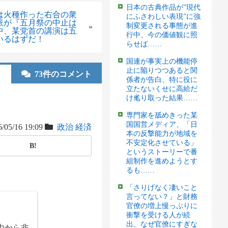
日本の古典作品が”現代
は火種作った右合の衆
にふさわしい表現”に強
派が『五月祭の中止は
制変更される事態が進
»
中、某党首の講演は五
行中、今の価値観に照
いるはずだ！
らせば……
国連が事実上の機能停
止に陥りつつあると関
73件のコメント
係者が告白、特に役に
立たないくせに高給だ
け毟り取った結果……
専門家を舐めきった某
国国営メディア、「日
/05/16 19:09
政治
経済
本の反撃能力が地域を
不安定化させている」
B!
というストーリーで番
組制作を進めようとす
るも……
「さりげなく凄いこと
言ってない？」と財務
官僚の増上慢っぷりに
衝撃を受ける人が続
出、なぜ官僚にすぎな
由から非