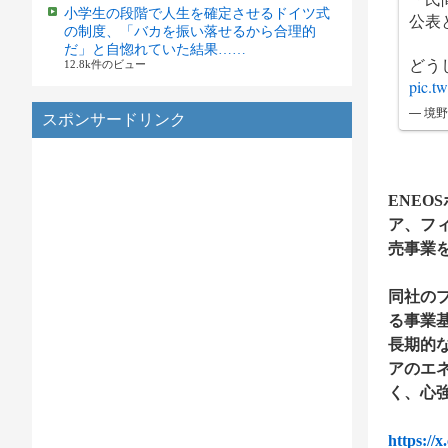
小学生の段階で人生を確定させるドイツ式
公表
の制度、「バカを振い落せるから合理的
だ」と自惚れていた結果……
どう
12.8k件のビュー
pic.t
— 境野
スポンサードリンク
ENEO
ア、フ
売事業
同社の
る事業
長期的
アのエ
く、心
https://