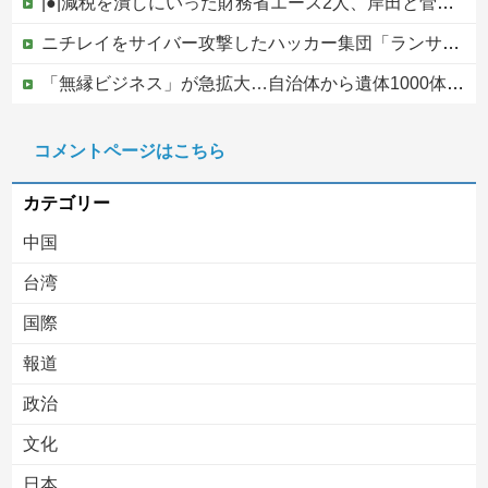
|●|減税を潰しにいった財務省エース2人、岸田と菅の後ろ盾があるから地位は安泰だと信じていたら……
ニチレイをサイバー攻撃したハッカー集団「ランサムウェア」 個人情報など20万件以上をダークウェブ上に公開か
「無縁ビジネス」が急拡大…自治体から遺体1000体超を引き取る業者も
スニーカーを万引きした中国籍の女の言い訳がヤバい #移民 #外国人 #ニュース
コメントページはこちら
避難所に土足でズカズカと入ってきて勝手に動画や写真を撮影したメディア取材陣、挙句の果てに要求してきたのは……
カテゴリー
中国
台湾
国際
報道
Powered by livedoor 相互RSS
政治
文化
日本