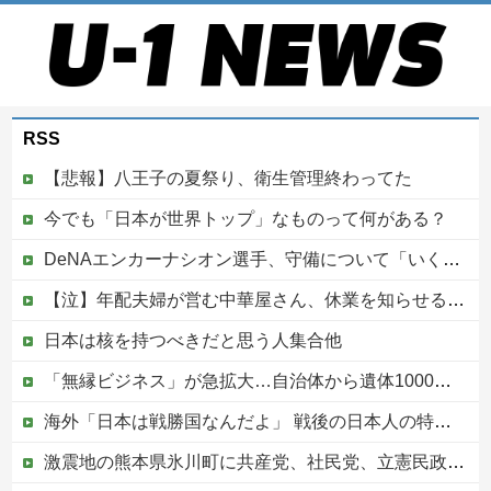
RSS
【悲報】八王子の夏祭り、衛生管理終わってた
今でも「日本が世界トップ」なものって何がある？
DeNAエンカーナシオン選手、守備について「いくら得点しても、エラーを重ねれば逆転されてしまう。そういう意味から自分にとっては、打撃よりも守備の方が大事」
【泣】年配夫婦が営む中華屋さん、休業を知らせる貼り紙に応援コメントが続々と
日本は核を持つべきだと思う人集合他
「無縁ビジネス」が急拡大…自治体から遺体1000体超を引き取る業者も
海外「日本は戦勝国なんだよ」 戦後の日本人の特別な生き様に各国から称賛の声
激震地の熊本県氷川町に共産党、社民党、立憲民政党等の左派の救援は影すら見えず。住民苦言