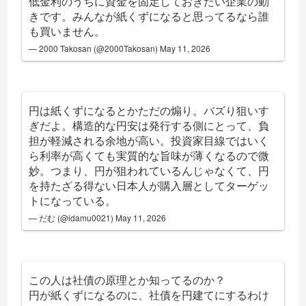
低金利のうちに資金を固定しておきたい企業の動
きです。みんなが紙くずになると思ってるなら誰
も買いません。
— 2000 Takosan (@2000Takosan)
May 11, 2026
円は紙くずになるとかただの煽り。バズり狙いす
ぎだよ。構造的な円安は発行する側にとって、負
担が軽減される余地が高い。投資家目線ではいく
ら利率が高くても実質的な旨味が薄くなるので微
妙。つまり、円が狙われているんじゃなくて、円
を持たざる得ない日本人が購入層としてターゲッ
トになっている。
— だむ (@idamu0021)
May 11, 2026
この人は社債の原理とか知ってるのか？
円が紙くずになるのに、社債を円建てにするわけ