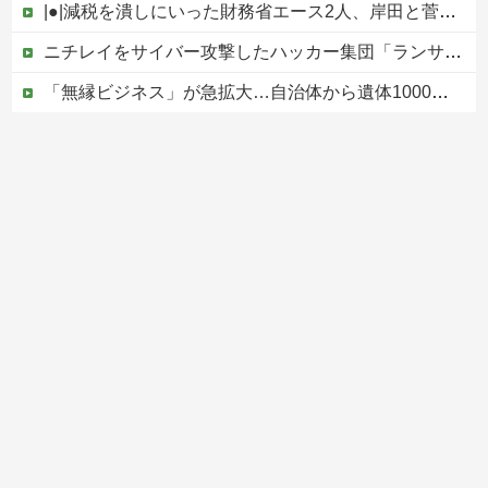
|●|減税を潰しにいった財務省エース2人、岸田と菅の後ろ盾があるから地位は安泰だと信じていたら……
ニチレイをサイバー攻撃したハッカー集団「ランサムウェア」 個人情報など20万件以上をダークウェブ上に公開か
「無縁ビジネス」が急拡大…自治体から遺体1000体超を引き取る業者も
スニーカーを万引きした中国籍の女の言い訳がヤバい #移民 #外国人 #ニュース
避難所に土足でズカズカと入ってきて勝手に動画や写真を撮影したメディア取材陣、挙句の果てに要求してきたのは……
Powered by livedoor 相互RSS