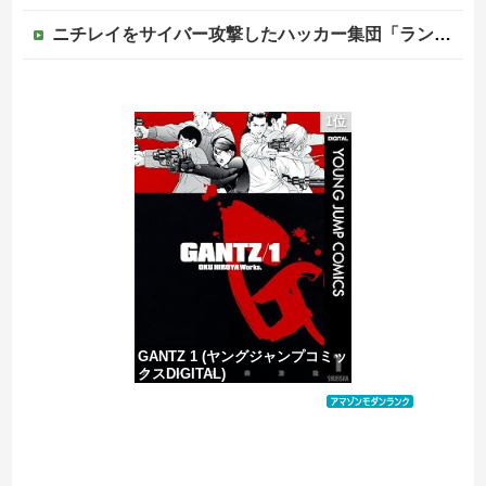
ニチレイをサイバー攻撃したハッカー集団「ランサムウェア」 個人情報など20万件以上をダークウェブ上に公開か
「無縁ビジネス」が急拡大…自治体から遺体1000体超を引き取る業者も
1位
「無縁ビジネス」が急拡大…自治体から遺体1000体超を引き取る業者も
スニーカーを万引きした中国籍の女の言い訳がヤバい #移民 #外国人 #ニュース
避難所に土足でズカズカと入ってきて勝手に動画や写真を撮影したメディア取材陣、挙句の果てに要求してきたのは……
GANTZ 1 (ヤングジャンプコミッ
クスDIGITAL)
価格：¥617
Powered by livedoor 相互RSS