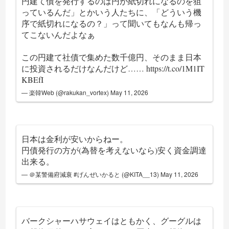
円建て債を発行するのは円が紙切れになるのを狙
っているんだ」とかいう人たちに、「どういう機
序で紙切れになるの？」って聞いてもなんも帰っ
てこないんだよなぁ
この円建て社債で集めた数千億円、そのまま日本
に投資されるだけなんだけど……
https://t.co/1M1IT
KBEfI
— 楽韓Web (@rakukan_vortex)
May 11, 2026
日本は金利が安いからねー。
円債発行の方が(為替を考えないなら)安く資金調達
出来る。
— ＠某警備府減衰 #げんぜいかると (@KITA__13)
May 11, 2026
バークシャーハサウェイはともかく、グーグルは