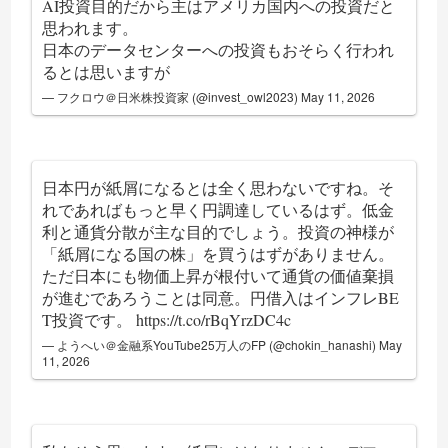
AI投資目的だから主はアメリカ国内への投資だと
思われます。
日本のデータセンターへの投資もおそらく行われ
るとは思いますが
— フクロウ＠日米株投資家 (@invest_owl2023)
May 11, 2026
日本円が紙屑になるとは全く思わないですね。そ
れであればもっと早く円調達しているはず。低金
利と通貨分散が主な目的でしょう。投資の神様が
「紙屑になる国の株」を買うはずがありません。
ただ日本にも物価上昇が根付いて通貨の価値棄損
が進むであろうことは同意。円借入はインフレBE
T投資です。
https://t.co/rBqYrzDC4c
— ようへい＠金融系YouTube25万人のFP (@chokin_hanashi)
May
11, 2026