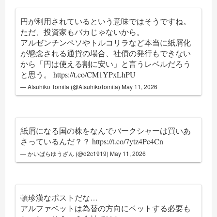
円が利用されているという意味ではそうですね。
ただ、投資家もバカじゃないから。
アルゼンチンペソやトルコリラなど本当に紙屑化
が懸念される通貨の場合、社債の発行もできない
から「円は使える割に安い」と言うレベルだろう
と思う。
https://t.co/CM1YPxLhPU
— Atsuhiko Tomita (@AtsuhikoTomita)
May 11, 2026
紙屑になる国の株をなんでバークシャーは買いあ
さっているんだ？？
https://t.co/7ytz4Pc4Cn
— かいばらゆうざん (@d2c1919)
May 11, 2026
頓珍漢なポストだな…
アルファベットは為替の方向にベットする必要も