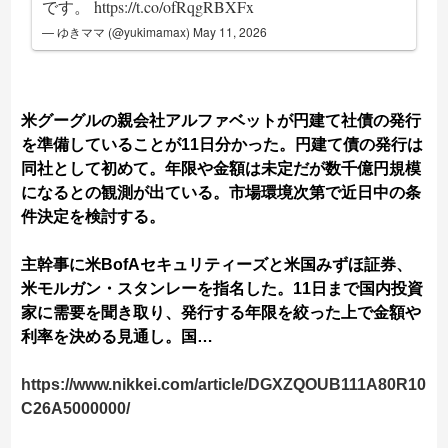
です。
https://t.co/ofRqgRBXFx
— ゆきママ (@yukimamax)
May 11, 2026
米グーグルの親会社アルファベットが円建て社債の発行
を準備していることが11日分かった。円建て債の発行は
同社として初めて。年限や金額は未定だが数千億円規模
になるとの観測が出ている。市場環境次第で近日中の条
件決定を検討する。
主幹事に米BofAセキュリティーズと米国みずほ証券、
米モルガン・スタンレーを指名した。11日まで国内投資
家に需要を聞き取り、発行する年限を絞った上で金額や
利率を決める見通し。国…
https://www.nikkei.com/article/DGXZQOUB111A80R10
C26A5000000/