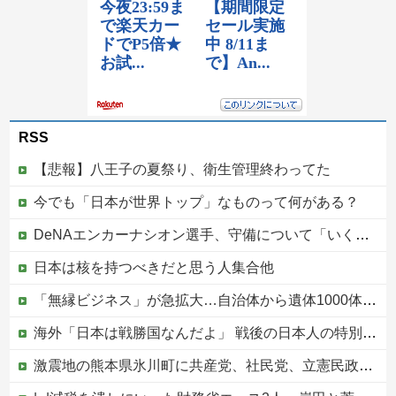
RSS
【悲報】八王子の夏祭り、衛生管理終わってた
今でも「日本が世界トップ」なものって何がある？
DeNAエンカーナシオン選手、守備について「いくら得点しても、エラーを重ねれば逆転されてしまう。そういう意味から自分にとっては、打撃よりも守備の方が大事」
日本は核を持つべきだと思う人集合他
「無縁ビジネス」が急拡大…自治体から遺体1000体超を引き取る業者も
海外「日本は戦勝国なんだよ」 戦後の日本人の特別な生き様に各国から称賛の声
激震地の熊本県氷川町に共産党、社民党、立憲民政党等の左派の救援は影すら見えず。住民苦言