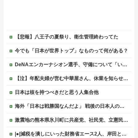
【悲報】八王子の夏祭り、衛生管理終わってた
今でも「日本が世界トップ」なものって何がある？
DeNAエンカーナシオン選手、守備について「いくら得点しても、エラーを重ねれば逆転されてしまう。そういう意味から自分にとっては、打撃よりも守備の方が大事」
【泣】年配夫婦が営む中華屋さん、休業を知らせる貼り紙に応援コメントが続々と
日本は核を持つべきだと思う人集合他
海外「日本は戦勝国なんだよ」 戦後の日本人の特別な生き様に各国から称賛の声
激震地の熊本県氷川町に共産党、社民党、立憲民政党等の左派の救援は影すら見えず。住民苦言
|●|減税を潰しにいった財務省エース2人、岸田と菅の後ろ盾があるから地位は安泰だと信じていたら……