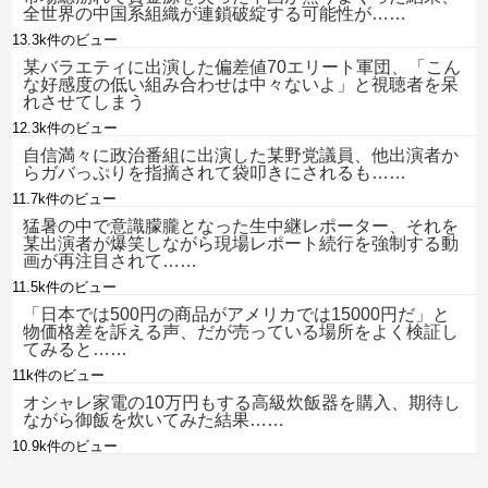
全世界の中国系組織が連鎖破綻する可能性が……
13.3k件のビュー
某バラエティに出演した偏差値70エリート軍団、「こん
な好感度の低い組み合わせは中々ないよ」と視聴者を呆
れさせてしまう
12.3k件のビュー
自信満々に政治番組に出演した某野党議員、他出演者か
らガバっぷりを指摘されて袋叩きにされるも……
11.7k件のビュー
猛暑の中で意識朦朧となった生中継レポーター、それを
某出演者が爆笑しながら現場レポート続行を強制する動
画が再注目されて……
11.5k件のビュー
「日本では500円の商品がアメリカでは15000円だ」と
物価格差を訴える声、だが売っている場所をよく検証し
てみると……
11k件のビュー
オシャレ家電の10万円もする高級炊飯器を購入、期待し
ながら御飯を炊いてみた結果……
10.9k件のビュー