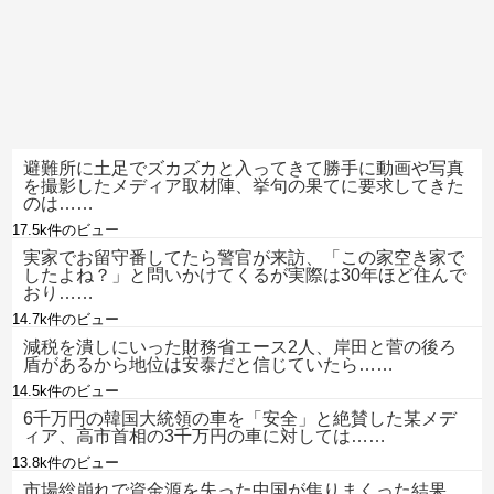
避難所に土足でズカズカと入ってきて勝手に動画や写真
を撮影したメディア取材陣、挙句の果てに要求してきた
のは……
17.5k件のビュー
実家でお留守番してたら警官が来訪、「この家空き家で
したよね？」と問いかけてくるが実際は30年ほど住んで
おり……
14.7k件のビュー
減税を潰しにいった財務省エース2人、岸田と菅の後ろ
盾があるから地位は安泰だと信じていたら……
14.5k件のビュー
6千万円の韓国大統領の車を「安全」と絶賛した某メデ
ィア、高市首相の3千万円の車に対しては……
13.8k件のビュー
市場総崩れで資金源を失った中国が焦りまくった結果、