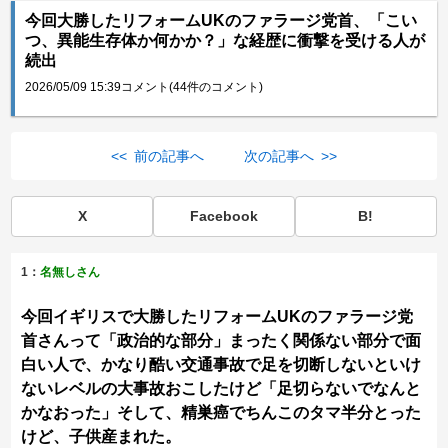
今回大勝したリフォームUKのファラージ党首、「こい
つ、異能生存体か何かか？」な経歴に衝撃を受ける人が
続出
2026/05/09 15:39
コメント(44件のコメント)
<< 前の記事へ
次の記事へ >>
X
Facebook
B!
1：
名無しさん
今回イギリスで大勝したリフォームUKのファラージ党
首さんって「政治的な部分」まったく関係ない部分で面
白い人で、かなり酷い交通事故で足を切断しないといけ
ないレベルの大事故おこしたけど「足切らないでなんと
かなおった」そして、精巣癌でちんこのタマ半分とった
けど、子供産まれた。