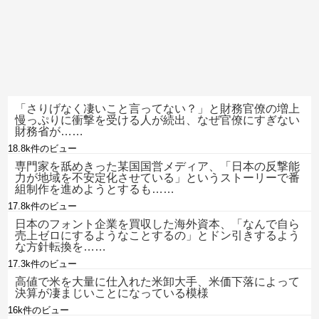
「さりげなく凄いこと言ってない？」と財務官僚の増上
慢っぷりに衝撃を受ける人が続出、なぜ官僚にすぎない
財務省が……
18.8k件のビュー
専門家を舐めきった某国国営メディア、「日本の反撃能
力が地域を不安定化させている」というストーリーで番
組制作を進めようとするも……
17.8k件のビュー
日本のフォント企業を買収した海外資本、「なんで自ら
売上ゼロにするようなことするの」とドン引きするよう
な方針転換を……
17.3k件のビュー
高値で米を大量に仕入れた米卸大手、米価下落によって
決算が凄まじいことになっている模様
16k件のビュー