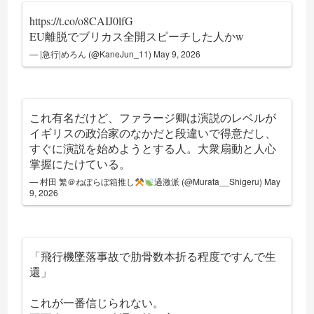
https://t.co/o8CAIJ0lfG
EU離脱でブリカス全開スピーチした人かw
— |急行|めろん (@KaneJun_11)
May 9, 2026
これ有名だけど、ファラージ卿は演説のレベルが
イギリスの政治家のなかだと段違いで得意だし、
すぐに演説を始めようとする人。大衆扇動と人心
掌握にたけている。
— 村田 繁＠ねぽらぼ箱推し
過激派 (@Murata__Shigeru)
May
9, 2026
「飛行機墜落事故で肋骨数本折る程度ですんで生
還」
これが一番信じられない。