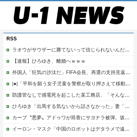
RSS
ラオウがサウザーに勝てないって信じられないんだが…
【速報】ひろゆき、離婚へｗｗｗ
外国人「狂気の沙汰だ」FIFA会長、再選の支持見返りにモロッコへ2030年W杯決勝の開催を打診か！海外から批判殺到！【海外の反応】
|●|「平和を願う女子児童を警察が取り押さえて移動させた」と市民団体が告発、「児童……どこ？」とガチで困惑する人が続出
防護管なしで感電死を起こした某工務店、「そんな危険な現場お断りしますわ!と断って正解やったわ」と業者が業界事情を告白
ひろゆき「出馬する気ないから話さなかった」妻「それでも不誠実だろ」→離婚協議へｗｗｗｗｗ
カープ〝悪夢〟アドゥワが筒香にサヨナラ被弾。坂倉11号！斉藤優5回2失点！辻遠藤ら0封も高が同点被弾。4連敗で今季ワースト借金17【広島3-4xDeNA/試合結果】他
イーロン・マスク「中国のロボットはデタラメで遠隔操作してるだけ」