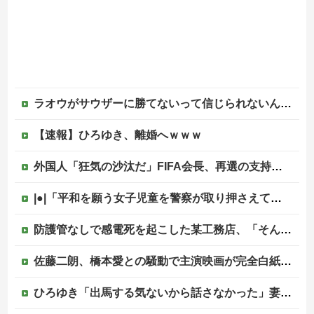
ラオウがサウザーに勝てないって信じられないんだが…
【速報】ひろゆき、離婚へｗｗｗ
外国人「狂気の沙汰だ」FIFA会長、再選の支持見返りにモロッコへ2030年W杯決勝の開催を打診か！海外から批判殺到！【海外の反応】
|●|「平和を願う女子児童を警察が取り押さえて移動させた」と市民団体が告発、「児童……どこ？」とガチで困惑する人が続出
防護管なしで感電死を起こした某工務店、「そんな危険な現場お断りしますわ!と断って正解やったわ」と業者が業界事情を告白
佐藤二朗、橋本愛との騒動で主演映画が完全白紙へｗｗｗｗｗ
ひろゆき「出馬する気ないから話さなかった」妻「それでも不誠実だろ」→離婚協議へｗｗｗｗｗ