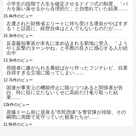
小学生の段階で人生を確定させるドイツ式の制度、「バ
カを振い落せるから合理的だ」と自惚れていた結果……
15.4k件のビュー
左遷された財務省エリートに待ち受ける運命がやばすぎ
る！と話題に、経歴自体はとんでもないものだが……
15.3k件のビュー
反斎藤知事派が本丸に攻め込まれる窮地に突入、「よう
やく反撃のターンやね」と手際の良さに感心する人が続
出中
13.3k件のビュー
視聴者に嫌がられる番組ばかり作ったフジテレビ、自業
自得すぎる立場に陥ってしまい……
12.7k件のビュー
国連が事実上の機能停止に陥りつつあると関係者が告
白、特に役に立たないくせに高給だけ毟り取った結
果……
12k件のビュー
原爆ドーム前に居座る”市民団体”を警官隊が排除、その
瞬間に周囲で見守っていた観客たちが……
11.9k件のビュー