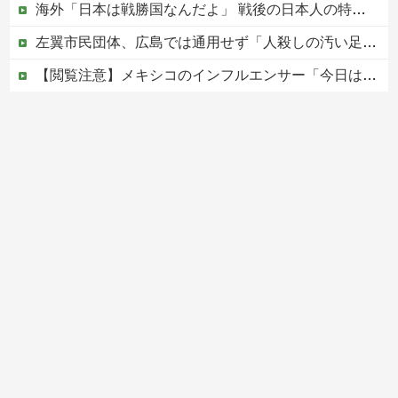
海外「日本は戦勝国なんだよ」 戦後の日本人の特別な生き様に各国から称賛の声
左翼市民団体、広島では通用せず「人殺しの汚い足で広島の土を踏むな！」→広島県民「お前らの方が汚いんじゃ！」「ワシらが広島県民じゃ」
【閲覧注意】メキシコのインフルエンサー「今日は友達と配達員のアルバイトを体験してみるよ！！」←結果・・・
PTA会長「PTA参加拒否した親へ最終警告。こうなってもいい？」
中国の海水浴場の映像があまりにも・・・
Powered by livedoor 相互RSS