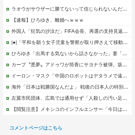
ラオウがサウザーに勝てないって信じられないんだが…
【速報】ひろゆき、離婚へｗｗｗ
外国人「狂気の沙汰だ」FIFA会長、再選の支持見返りにモロッコへ2030年W杯決勝の開催を打診か！海外から批判殺到！【海外の反応】
|●|「平和を願う女子児童を警察が取り押さえて移動させた」と市民団体が告発、「児童……どこ？」とガチで困惑する人が続出
ひろゆき「出馬する気ないから話さなかった」妻「それでも不誠実だろ」→離婚協議へｗｗｗｗｗ
カープ〝悪夢〟アドゥワが筒香にサヨナラ被弾。坂倉11号！斉藤優5回2失点！辻遠藤ら0封も高が同点被弾。4連敗で今季ワースト借金17【広島3-4xDeNA/試合結果】他
イーロン・マスク「中国のロボットはデタラメで遠隔操作してるだけ」
海外「日本は戦勝国なんだよ」 戦後の日本人の特別な生き様に各国から称賛の声
左翼市民団体、広島では通用せず「人殺しの汚い足で広島の土を踏むな！」→広島県民「お前らの方が汚いんじゃ！」「ワシらが広島県民じゃ」
【閲覧注意】メキシコのインフルエンサー「今日は友達と配達員のアルバイトを体験してみるよ！！」←結果・・・
PTA会長「PTA参加拒否した親へ最終警告。こうなってもいい？」
コメントページはこちら
中国の海水浴場の映像があまりにも・・・