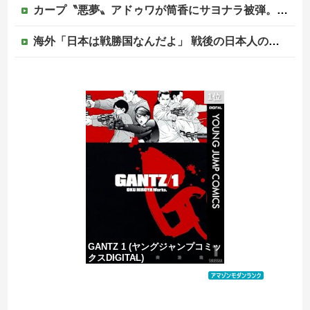
カープ〝悪夢〟アドゥワが筒香にサヨナラ被弾。坂倉11号！斉藤優5回2失点！辻遠藤ら0封も高が同点被弾。4連敗で今季ワースト借金17【広島3-4xDeNA/試合結果】他
海外「日本は戦勝国なんだよ」 戦後の日本人の特別な生き様に各国から称賛の声
左翼市民団体、広島では通用せず「人殺しの汚い足で広島の土を踏むな！」→広島県民「お前らの方が汚いんじゃ！」「ワシらが広島県民じゃ」
1位
【閲覧注意】メキシコのインフルエンサー「今日は友達と配達員のアルバイトを体験してみるよ！！」←結果・・・
PTA会長「PTA参加拒否した親へ最終警告。こうなってもいい？」
中国の海水浴場の映像があまりにも・・・
GANTZ 1 (ヤングジャンプコミッ
クスDIGITAL)
価格：¥100