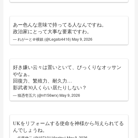
あー色んな意味で持ってる人なんですね。
政治家にとって大事な要素ですわ。
— れがーと＠横鎮 (@Legato4416)
May 9, 2026
好き嫌い云々は置いといて、びっくりなオッサン
やなぁ。
回復力、繁殖力、耐久力…
影武者30人くらい居たりしない？
— 猫憑壱五六 (@nf156wrx)
May 9, 2026
UKをリフォームする使命を神様から与えられてる
んでしょうね。
— 佐藤伸二 (@19710116satou)
May 9, 2026