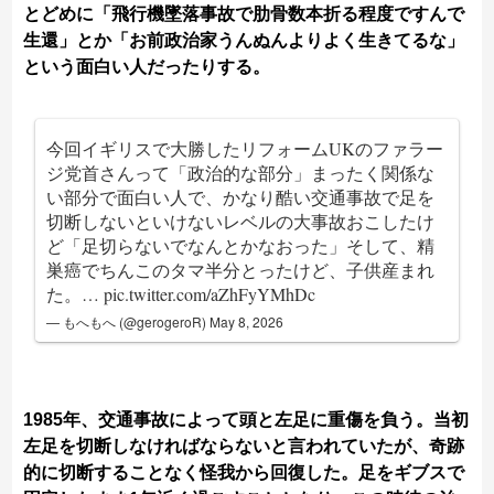
とどめに「飛行機墜落事故で肋骨数本折る程度ですんで
生還」とか「お前政治家うんぬんよりよく生きてるな」
という面白い人だったりする。
今回イギリスで大勝したリフォームUKのファラー
ジ党首さんって「政治的な部分」まったく関係な
い部分で面白い人で、かなり酷い交通事故で足を
切断しないといけないレベルの大事故おこしたけ
ど「足切らないでなんとかなおった」そして、精
巣癌でちんこのタマ半分とったけど、子供産まれ
た。…
pic.twitter.com/aZhFyYMhDc
— もへもへ (@gerogeroR)
May 8, 2026
1985年、交通事故によって頭と左足に重傷を負う。当初
左足を切断しなければならないと言われていたが、奇跡
的に切断することなく怪我から回復した。足をギブスで