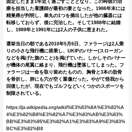
固定したまま1年近く過ごすこととなり、この時彼の治
療を担当した看護師が最初の妻となった。1986年末には
精巣癌が判明し、睾丸の1つを摘出したが他の臓器には
転移しておらず、後に完治した。そして1988年に結婚
し、1989年と1991年には2人の子供に恵まれた。
選挙当日の朝である2010年5月6日、ファラージは2人乗
りの小さな飛行機に搭乗し、UKIPのバナー(スローガン
などを掲げた旗のこと)を掲げていた。しかしそのバナー
が機体の尾翼に絡まり、飛行機は墜落してしまった。フ
ァラージは一命を取り留めたものの、胸骨と3本の肋骨
を骨折し、肺にも穴が空く重傷だった。やがて怪我から
回復したが、現在でもゴルフなどいくつかのスポーツを
制限されている。
https://ja.wikipedia.org/wiki/%E3%83%8A%E3%82%A
4%E3%82%B8%E3%82%A7%E3%83%AB%E3%83%
BB%E3%83%95%E3%82%A1%E3%83%A9%E3%83%
BC%E3%82%B8